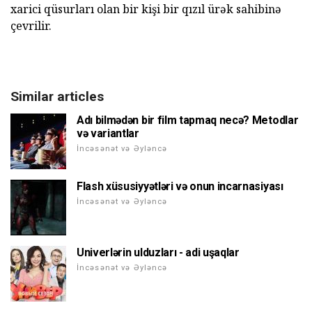
xarici qüsurları olan bir kişi bir qızıl ürək sahibinə
çevrilir.
Similar articles
Adı bilmədən bir film tapmaq necə? Metodlar
və variantlar
İncəsənət və Əyləncə
Flash xüsusiyyətləri və onun incarnasiyası
İncəsənət və Əyləncə
Univerlərin ulduzları - adi uşaqlar
İncəsənət və Əyləncə