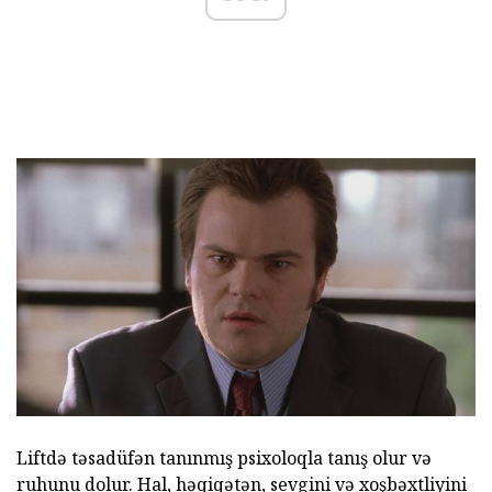
Liftdə təsadüfən tanınmış psixoloqla tanış olur və
ruhunu dolur. Hal, həqiqətən, sevgini və xoşbəxtliyini