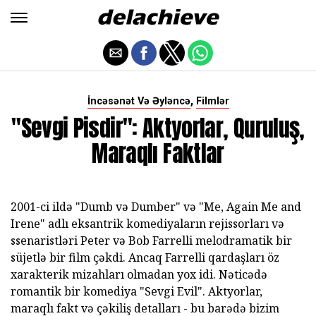
,
İncəsənət Və Əyləncə
Filmlər
"Sevgi Pisdir": Aktyorlar, Quruluş,
Maraqlı Faktlar
2001-ci ildə "Dumb və Dumber" və "Me, Again Me and
Irene" adlı eksantrik komediyaların rejissorları və
ssenaristləri Peter və Bob Farrelli melodramatik bir
süjetlə bir film çəkdi. Ancaq Farrelli qardaşları öz
xarakterik mizahları olmadan yox idi. Nəticədə
romantik bir komediya "Sevgi Evil". Aktyorlar,
maraqlı fakt və çəkiliş detalları - bu barədə bizim