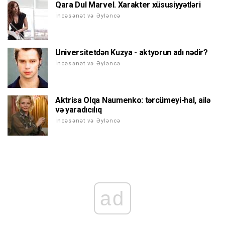
Qara Dul Marvel. Xarakter xüsusiyyətləri
İncəsənət və Əyləncə
Universitetdən Kuzya - aktyorun adı nədir?
İncəsənət və Əyləncə
Aktrisa Olqa Naumenko: tərcümeyi-hal, ailə
və yaradıcılıq
İncəsənət və Əyləncə
ad