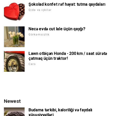
Şokolad konfet rəf həyat: tutma qaydaları
Qida və içkilər
Necə evdə cut lale üçün qayğı?
Görkəmsizlik
Lawn otbiçən Honda - 200 km / saat sürətə
çatmaq üçün traktor!
Cars
Newest
Budama tərkibi, kaloriliği və faydalı
xüsusiyyətləri