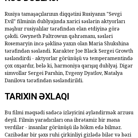
Rusiya tamaşaçılarının diqqətini Rusiyanın "Sevgi
Evil" filminin dublyajında xarici səslərin aktyorları
məşhur rusiyalılar tərəfindən elan etdiyinə görə
çəkdi. Gwyneth Paltrowun qəhrəmanı, səsləri
Rosemaryin incə şəklinə yaxın olan Maria Shukshina
tərəfindən səsləndi. Karakter Joe Black Sergei Growth
səsləndirdi - aktyorlar görünüşü və temperamentində
çox oxşardır, belə ki, harmoniya qarışıq dublyaj. Digər
simvollar Sergei Parshin, Evgeny Dyatlov, Natalya
Danilova tərəfindən səsləndirildi.
TARIXIN ƏXLAQI
Bu filmi məqsədi sadəcə izləyicini əyləndirmək arzusu
deyil. Filmin yaradıcıları ona ibrətamiz bir məna
verdilər - insanlar görünüşü ilə hökm edə bilməz.
Cazibədar bir şəxs ruhi çirkinliyi gizlədə bilər və bəzi