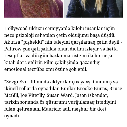
Hollywood ulduzu cəmiyyətdə kilolu insanlar üçün
necə psixoloji cəhətdən çətin olduğunu başa düşdü.
Aktrisa "pişhekki" nin taleyini qarşılamaq çətin deyil -
Paltrow çox qəti şəkildə onun dietini izləyir və hətta
reseptlər və düzgün bəslənmə sistemi ilə bir neçə
kitab dərc etdirir. Film çəkilişində qazandığı
emosional təcrübə onu özünə şok etdi.
"Sevgi Evil" filmində aktyorlar çox yaxşı tanınmış və
ikincil rollarda oynadılar. Bunlar Brooke Burns, Bruce
McGill, Joe Viterlly, Susan Ward. Jason İskəndər,
tarixin sonunda öz qüsurunu vurğulamaq istədiyini
bilən qəhrəmanı Mauricio adlı məşhur bir dost
oynadı.