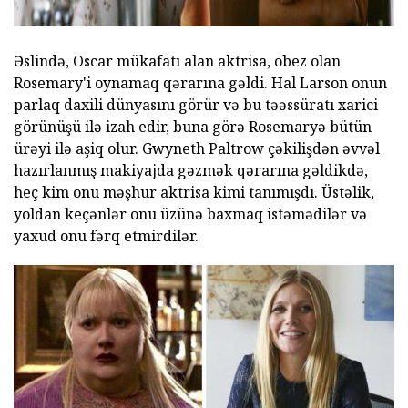
Əslində, Oscar mükafatı alan aktrisa, obez olan
Rosemary'i oynamaq qərarına gəldi. Hal Larson onun
parlaq daxili dünyasını görür və bu təəssüratı xarici
görünüşü ilə izah edir, buna görə Rosemaryə bütün
ürəyi ilə aşiq olur. Gwyneth Paltrow çəkilişdən əvvəl
hazırlanmış makiyajda gəzmək qərarına gəldikdə,
heç kim onu məşhur aktrisa kimi tanımışdı. Üstəlik,
yoldan keçənlər onu üzünə baxmaq istəmədilər və
yaxud onu fərq etmirdilər.