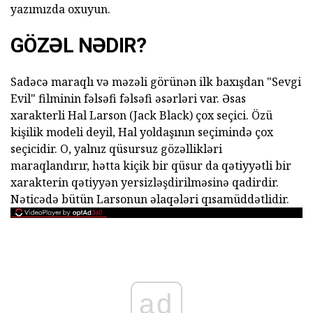
yazımızda oxuyun.
GÖZƏL NƏDIR?
Sadəcə maraqlı və məzəli görünən ilk baxışdan "Sevgi
Evil" filminin fəlsəfi fəlsəfi əsərləri var. Əsas
xarakterli Hal Larson (Jack Black) çox seçici. Özü
kişilik modeli deyil, Hal yoldaşının seçimində çox
seçicidir. O, yalnız qüsursuz gözəllikləri
maraqlandırır, hətta kiçik bir qüsur da qətiyyətli bir
xarakterin qətiyyən yersizləşdirilməsinə qadirdir.
Nəticədə bütün Larsonun əlaqələri qısamüddətlidir.
ad