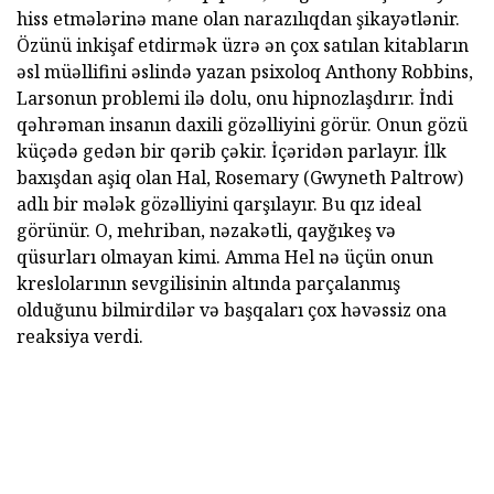
hiss etmələrinə mane olan narazılıqdan şikayətlənir.
Özünü inkişaf etdirmək üzrə ən çox satılan kitabların
əsl müəllifini əslində yazan psixoloq Anthony Robbins,
Larsonun problemi ilə dolu, onu hipnozlaşdırır. İndi
qəhrəman insanın daxili gözəlliyini görür. Onun gözü
küçədə gedən bir qərib çəkir. İçəridən parlayır. İlk
baxışdan aşiq olan Hal, Rosemary (Gwyneth Paltrow)
adlı bir mələk gözəlliyini qarşılayır. Bu qız ideal
görünür. O, mehriban, nəzakətli, qayğıkeş və
qüsurları olmayan kimi. Amma Hel nə üçün onun
kreslolarının sevgilisinin altında parçalanmış
olduğunu bilmirdilər və başqaları çox həvəssiz ona
reaksiya verdi.