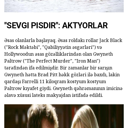
"SEVGI PISDIR": AKTYORLAR
Əsas olanlarla başlayaq. Əsas roldakı rollar Jack Black
("Rock Məktəbi", "Qabiliyyətin əsgərləri") və
Hollywoodun əsas gözəlliklərindən olan Gwyneth
Paltrow ("The Perfect Murder", "Iron Man")
tərəfindən ifa edilmişdir. Bir zamanlar bir sarışın
Gwyneth hətta Brad Pitt həkk gözləri ilə baxdı, lakin
qardaşı Farrelli 11 kiloqram kostyum kostyum
Paltrow kıyafet giydi. Gwyneth qəhrəmanının imicinə
əlavə xüsusi lateks makyajdan istifadə edildi.