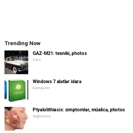
Trending Now
GAZ-M21: texniki, photos
Cars
Windows 7 alətlər idarə
Kompüter
Ptyalolithiasis: simptomlar, müalicə, photos
Sağlamlıq