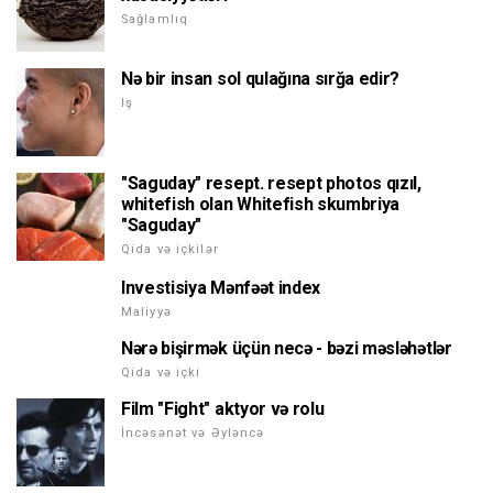
Sağlamlıq
Nə bir insan sol qulağına sırğa edir?
Iş
"Saguday" resept. resept photos qızıl,
whitefish olan Whitefish skumbriya
"Saguday"
Qida və içkilər
Investisiya Mənfəət index
Maliyyə
Nərə bişirmək üçün necə - bəzi məsləhətlər
Qida və içki
Film "Fight" aktyor və rolu
İncəsənət və Əyləncə