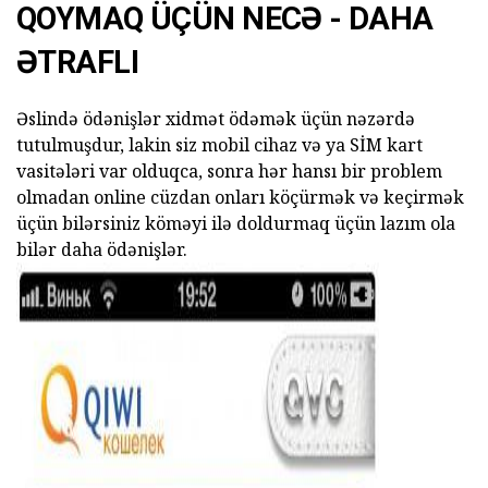
QOYMAQ ÜÇÜN NECƏ - DAHA
ƏTRAFLI
Əslində ödənişlər xidmət ödəmək üçün nəzərdə
tutulmuşdur, lakin siz mobil cihaz və ya SİM kart
vasitələri var olduqca, sonra hər hansı bir problem
olmadan online cüzdan onları köçürmək və keçirmək
üçün bilərsiniz köməyi ilə doldurmaq üçün lazım ola
bilər daha ödənişlər.