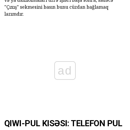
və ya daxilolmaları üzrə işləri başa sonra, sadəcə
"Çıxış" sekmesini basın bunu cüzdan bağlamaq
lazımdır.
ad
QIWI-PUL KISƏSI: TELEFON PUL