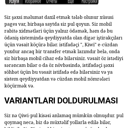
Siz şəxsi məlumat daxil etmək tələb olunur xüsusi
pages var, birbaşa saytda siz pul qoyun. Siz mobil
rabitə xidmətləri üçün yalnız ödəmək, həm də bu
ödəniş sistemində qeydiyyatda olan digər iştirakçıları
üçün vəsait köçürə bilər. istifadəçi ", Kiwi" e-cüzdan
yoxdur ancaq bir transfer etmək lazımdır belə, onda
siz birbaşa mobil cihaz edə bilərsiniz. vəsait öz istədiyi
sərəncam bilər o da öz növbəsində, istifadəçi şəxsi
söhbət üçün bu vəsait istifadə edə bilərsiniz və ya
sistem qeydiyyatdan və cüzdan mobil nömrələri
köçürmək və.
VARIANTLARI DOLDURULMASI
Siz nə Qiwi-pul kisəsi anlamaq mümkün olmuşdur. pul
qoymaq necə, biz də müxtəlif yollarla edilə bilər,