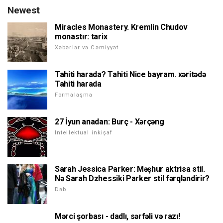
Newest
Miracles Monastery. Kremlin Chudov
monastır: tarix
Xəbərlər və Cəmiyyət
Tahiti harada? Tahiti Nice bayram. xəritədə
Tahiti harada
Formalaşma
27 İyun anadan: Burç - Xərçəng
Intellektual inkişaf
Sarah Jessica Parker: Məşhur aktrisa stil.
Nə Sarah Dzhessiki Parker stil fərqləndirir?
Dəb
Mərci şorbası - dadlı, sərfəli və razı!