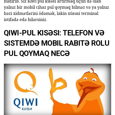
bildirib. Siz Kiwi pul kisəsi artırmaq üçün də olan
yalnız bir mobil cihaz pul qoymaq bilməz və ya yalnız
bəzi xidmətlərini ödəmək, lakin xüsusi terminal
istifadə edə bilərsiniz.
QIWI-PUL KISƏSI: TELEFON VƏ
SISTEMDƏ MOBIL RABITƏ ROLU
PUL QOYMAQ NECƏ