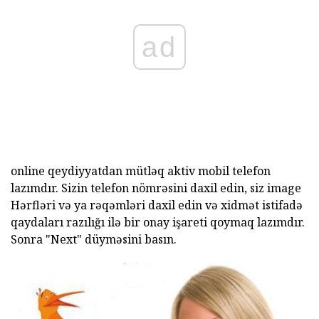
ad
online qeydiyyatdan mütləq aktiv mobil telefon
lazımdır. Sizin telefon nömrəsini daxil edin, siz image
Hərfləri və ya rəqəmləri daxil edin və xidmət istifadə
qaydaları razılığı ilə bir onay işareti qoymaq lazımdır.
Sonra "Next" düyməsini basın.