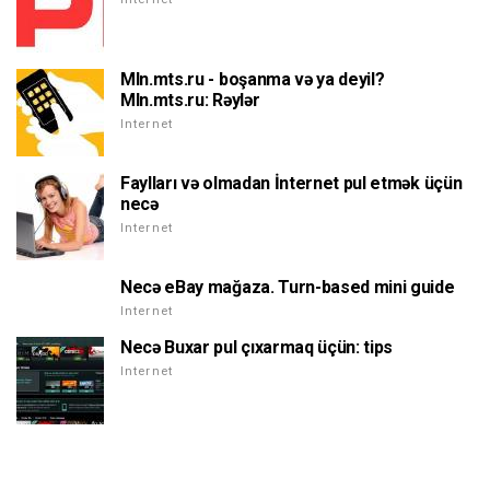
Mln.mts.ru - boşanma və ya deyil?
Mln.mts.ru: Rəylər
Internet
Faylları və olmadan İnternet pul etmək üçün
necə
Internet
Necə eBay mağaza. Turn-based mini guide
Internet
Necə Buxar pul çıxarmaq üçün: tips
Internet