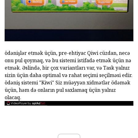
ödənişlər etmək üçün, pre-ehtiyac Qiwi cüzdan, necə
onu pul qoymaq, və bu sistemi istifadə etmək üçün nə
etmək. Əslində, bir çox variantları var, və Task yalnız
sizin üçün daha optimal və rahat seçimi seçilməsi edir.
ödəniş sistemi "Kiwi" Siz müəyyən xidmətlər ödəmək
üçün, həm də onların pul saxlamaq üçün yalnız
olacaq.