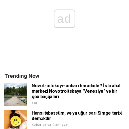
ad
Trending Now
Novotroitskoye anbarı haradadır? İstirahət
mərkəzi Novotroitskaya "Venesiya" və bir
çox başqaları
Yol
Hansı təbəssüm, və ya uğur sarı Simge tarixi
deməkdir
Xəbərlər və Cəmiyyət