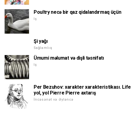
Poultry necə bir qaz qidalandırmaq üçün
Iş
Şi yağı
Sağlamlıq
Ümumi məlumat və dişli təsnifatı
Iş
Per Bezuhov: xarakter xarakteristikası. Life
yol, yol Pierre Pierre axtarış
İncəsənət və Əyləncə