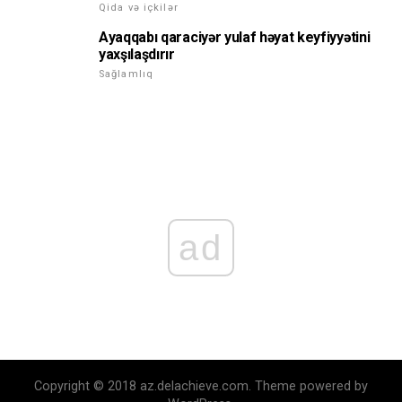
Qida və içkilər
Ayaqqabı qaraciyər yulaf həyat keyfiyyətini
yaxşılaşdırır
Sağlamlıq
ad
Copyright © 2018 az.delachieve.com. Theme powered by