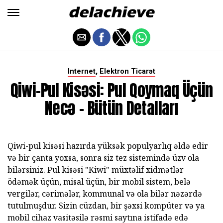
,
Internet
Elektron Ticarət
Qiwi-Pul Kisəsi: Pul Qoymaq Üçün
Necə - Bütün Detalları
Qiwi-pul kisəsi hazırda yüksək populyarlıq əldə edir
və bir çanta yoxsa, sonra siz tez sistemində üzv ola
bilərsiniz. Pul kisəsi "Kiwi" müxtəlif xidmətlər
ödəmək üçün, misal üçün, bir mobil sistem, belə
vergilər, cərimələr, kommunal və ola bilər nəzərdə
tutulmuşdur. Sizin cüzdan, bir şəxsi kompüter və ya
mobil cihaz vasitəsilə rəsmi saytına istifadə edə