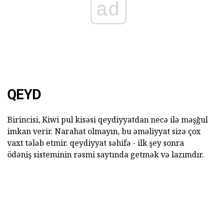
ad
QEYD
Birincisi, Kiwi pul kisəsi qeydiyyatdan necə ilə məşğul
imkan verir. Narahat olmayın, bu əməliyyat sizə çox
vaxt tələb etmir. qeydiyyat səhifə - ilk şey sonra
ödəniş sisteminin rəsmi saytında getmək və lazımdır.