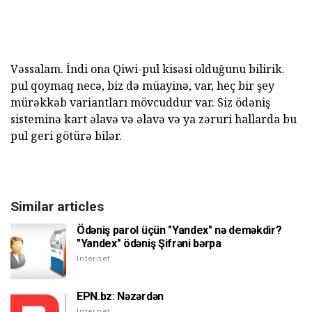
Vəssalam. İndi ona Qiwi-pul kisəsi olduğunu bilirik.
pul qoymaq necə, biz də müayinə, var, heç bir şey
mürəkkəb variantları mövcuddur var. Siz ödəniş
sisteminə kart əlavə və əlavə və ya zəruri hallarda bu
pul geri götürə bilər.
Similar articles
Ödəniş parol üçün "Yandex" nə deməkdir?
"Yandex" ödəniş Şifrəni bərpa
Internet
EPN.bz: Nəzərdən
Internet