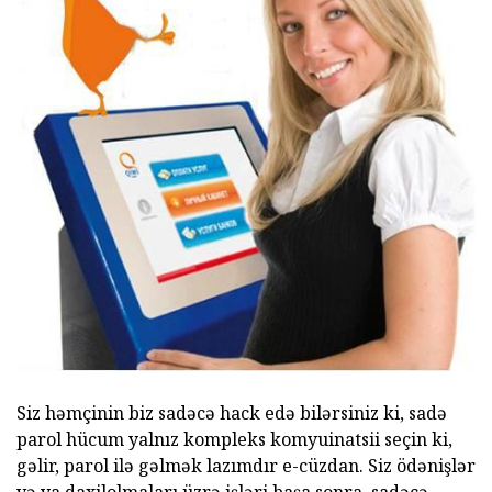
Siz həmçinin biz sadəcə hack edə bilərsiniz ki, sadə
parol hücum yalnız kompleks komyuinatsii seçin ki,
gəlir, parol ilə gəlmək lazımdır e-cüzdan. Siz ödənişlər