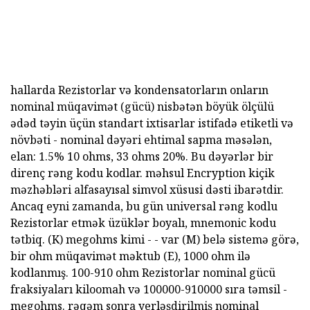
hallarda Rezistorlar və kondensatorların onların
nominal müqavimət (gücü) nisbətən böyük ölçülü
ədəd təyin üçün standart ixtisarlar istifadə etiketli və
növbəti - nominal dəyəri ehtimal sapma məsələn,
elan: 1.5% 10 ohms, 33 ohms 20%. Bu dəyərlər bir
direnç rəng kodu kodlar. məhsul Encryption kiçik
məzhəbləri alfasayısal simvol xüsusi dəsti ibarətdir.
Ancaq eyni zamanda, bu gün universal rəng kodlu
Rezistorlar etmək üzüklər boyalı, mnemonic kodu
tətbiq. (K) megohms kimi - - var (M) belə sistemə görə,
bir ohm müqavimət məktub (E), 1000 ohm ilə
kodlanmış. 100-910 ohm Rezistorlar nominal gücü
fraksiyaları kiloomah və 100000-910000 sıra təmsil -
megohms. rəqəm sonra yerləşdirilmiş nominal