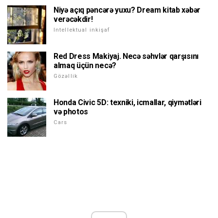
Niyə açıq pəncərə yuxu? Dream kitab xəbər
verəcəkdir!
Intellektual inkişaf
Red Dress Makiyaj. Necə səhvlər qarşısını
almaq üçün necə?
Gözəllik
Honda Civic 5D: texniki, icmallar, qiymətləri
və photos
Cars