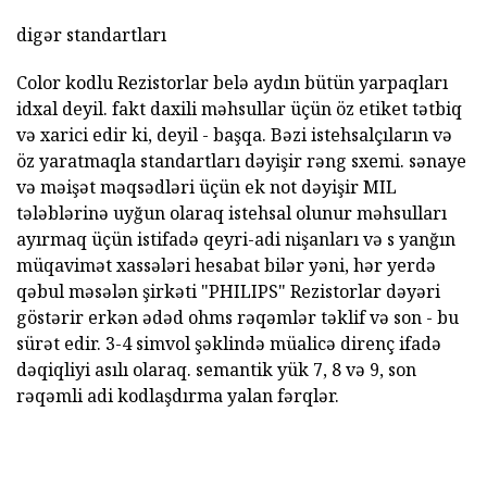
digər standartları
Color kodlu Rezistorlar belə aydın bütün yarpaqları
idxal deyil. fakt daxili məhsullar üçün öz etiket tətbiq
və xarici edir ki, deyil - başqa. Bəzi istehsalçıların və
öz yaratmaqla standartları dəyişir rəng sxemi. sənaye
və məişət məqsədləri üçün ek not dəyişir MIL
tələblərinə uyğun olaraq istehsal olunur məhsulları
ayırmaq üçün istifadə qeyri-adi nişanları və s yanğın
müqavimət xassələri hesabat bilər yəni, hər yerdə
qəbul məsələn şirkəti "PHILIPS" Rezistorlar dəyəri
göstərir erkən ədəd ohms rəqəmlər təklif və son - bu
sürət edir. 3-4 simvol şəklində müalicə direnç ifadə
dəqiqliyi asılı olaraq. semantik yük 7, 8 və 9, son
rəqəmli adi kodlaşdırma yalan fərqlər.