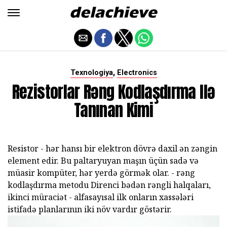
,
Texnologiya
Electronics
Rezistorlar Rəng Kodlaşdırma Ilə
Tanınan Kimi
Resistor - hər hansı bir elektron dövrə daxil ən zəngin
element edir. Bu paltaryuyan maşın üçün sadə və
müasir kompüter, hər yerdə görmək olar. - rəng
kodlaşdırma metodu Direnci bədən rəngli halqaları,
ikinci müraciət - alfasayısal ilk onların xassələri
istifadə planlarının iki növ vardır göstərir.