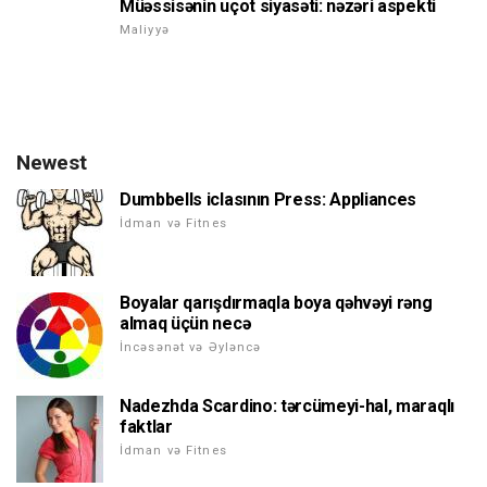
Müəssisənin uçot siyasəti: nəzəri aspekti
Maliyyə
Newest
Dumbbells iclasının Press: Appliances
İdman və Fitnes
Boyalar qarışdırmaqla boya qəhvəyi rəng
almaq üçün necə
İncəsənət və Əyləncə
Nadezhda Scardino: tərcümeyi-hal, maraqlı
faktlar
İdman və Fitnes