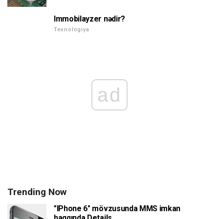
Immobilayzer nədir?
Texnologiya
ad
Trending Now
"IPhone 6" mövzusunda MMS imkan
haqqında Details