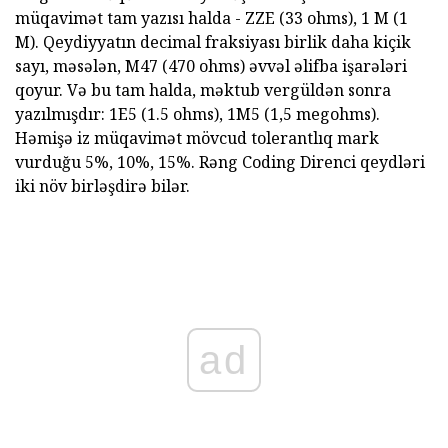
müqavimət tam yazısı halda - ZZE (33 ohms), 1 M (1
M). Qeydiyyatın decimal fraksiyası birlik daha kiçik
sayı, məsələn, M47 (470 ohms) əvvəl əlifba işarələri
qoyur. Və bu tam halda, məktub vergüldən sonra
yazılmışdır: 1E5 (1.5 ohms), 1M5 (1,5 megohms).
Həmişə iz müqavimət mövcud tolerantlıq mark
vurduğu 5%, 10%, 15%. Rəng Coding Direnci qeydləri
iki növ birləşdirə bilər.
ad