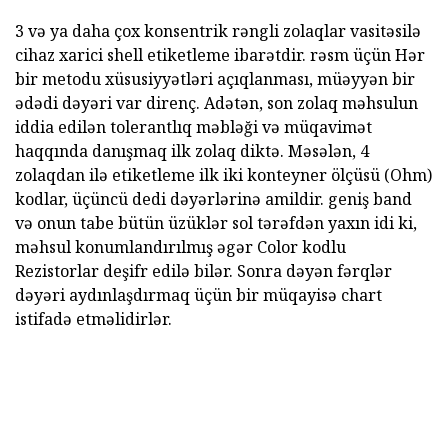
3 və ya daha çox konsentrik rəngli zolaqlar vasitəsilə
cihaz xarici shell etiketleme ibarətdir. rəsm üçün Hər
bir metodu xüsusiyyətləri açıqlanması, müəyyən bir
ədədi dəyəri var direnç. Adətən, son zolaq məhsulun
iddia edilən tolerantlıq məbləği və müqavimət
haqqında danışmaq ilk zolaq diktə. Məsələn, 4
zolaqdan ilə etiketleme ilk iki konteyner ölçüsü (Ohm)
kodlar, üçüncü dedi dəyərlərinə amildir. geniş band
və onun tabe bütün üzüklər sol tərəfdən yaxın idi ki,
məhsul konumlandırılmış əgər Color kodlu
Rezistorlar deşifr edilə bilər. Sonra dəyən fərqlər
dəyəri aydınlaşdırmaq üçün bir müqayisə chart
istifadə etməlidirlər.