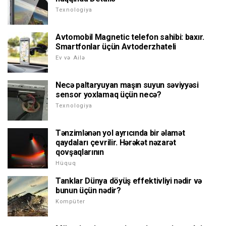
Texnologiya
Avtomobil Magnetic telefon sahibi: baxır.
Smartfonlar üçün Avtoderzhateli
Ev və Ailə
Necə paltaryuyan maşın suyun səviyyəsi
sensor yoxlamaq üçün necə?
Texnologiya
Tənzimlənən yol ayrıcında bir əlamət
qaydaları çevrilir. Hərəkət nəzarət
qovşaqlarının
Hüquq
Tanklar Dünya döyüş effektivliyi nədir və
bunun üçün nədir?
Kompüter