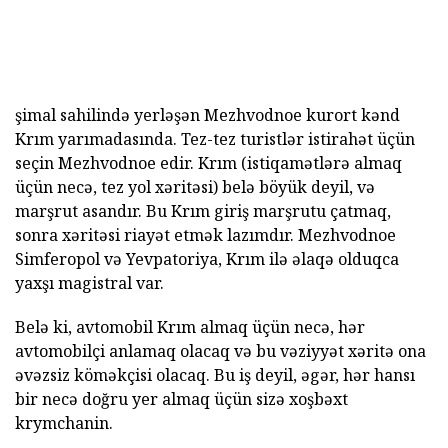
şimal sahilində yerləşən Mezhvodnoe kurort kənd
Krım yarımadasında. Tez-tez turistlər istirahət üçün
seçin Mezhvodnoe edir. Krım (istiqamətlərə almaq
üçün necə, tez yol xəritəsi) belə böyük deyil, və
marşrut asandır. Bu Krım giriş marşrutu çatmaq,
sonra xəritəsi riayət etmək lazımdır. Mezhvodnoe
Simferopol və Yevpatoriya, Krım ilə əlaqə olduqca
yaxşı magistral var.
Belə ki, avtomobil Krım almaq üçün necə, hər
avtomobilçi anlamaq olacaq və bu vəziyyət xəritə ona
əvəzsiz köməkçisi olacaq. Bu iş deyil, əgər, hər hansı
bir necə doğru yer almaq üçün sizə xoşbəxt
krymchanin.