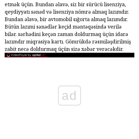
etmək üçün. Bundan əlavə, siz bir sürücü lisenziya,
qeydiyyatı sənəd və lisenziya nömrə almaq lazımdır.
Bundan əlavə, bir avtomobil sığorta almaq lazımdır.
Bütün lazımi sənədlər keçid məntəqəsində verilə
bilər. sərhədini keçən zaman doldurmaq üçün idarə
lazımdır miqrasiya kartı. Gömrükdə rəsmiləşdirilmiş
zabit necə doldurmaq üçün sizə xəbər verəcəkdir.
ad