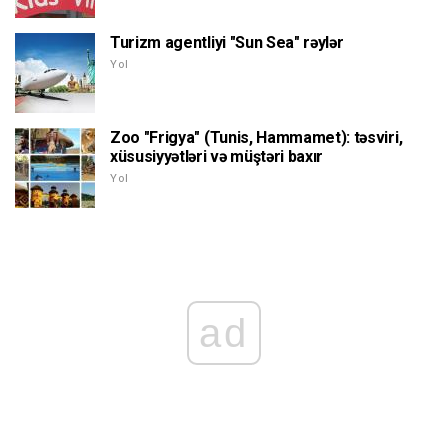
Turizm agentliyi "Sun Sea" rəylər
Yol
Zoo "Frigya" (Tunis, Hammamet): təsviri,
xüsusiyyətləri və müştəri baxır
Yol
ad