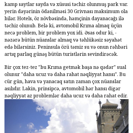
kamp saytlar sayda və xüsusi təchiz olunmuş park var.
yerin dəyərinin ödənilməsi 30 Grivnası maksimum ola
bilər. Hotels, öz növbəsində, həmçinin dayanacağı ilə
təchiz olunub. Belə ki, avtomobil Krıma almaq üçün
necə problem, bir problem yox idi. Əsas odur ki, -
nəzərə bütün nüanslar almaq və təhlükəsiz səyahət
edə bilərsiniz. Peninsula özü təmiz su və onun rəhbəri
artıq parlaq günəş bütün turistlərin sevindirəcək.
Bir çox tez-tez "bu Krıma getmək başa nə qədər" sual
olunur "daha ucuz və daha rahat nəqliyyat hansı". Bu
cür gün, hava və yanacaq satın zaman çox nüanslar
asılıdır. Lakin, prinsipcə, avtomobil hər hansı digər
nəqliyyat az problemlər daha ucuz və daha rahat edir.