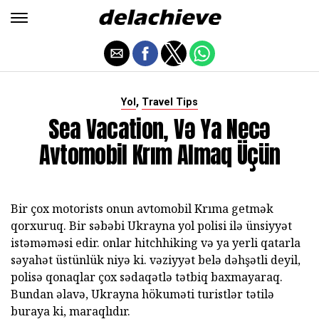
,
Yol
Travel Tips
Sea Vacation, Və Ya Necə
Avtomobil Krım Almaq Üçün
Bir çox motorists onun avtomobil Krıma getmək
qorxuruq. Bir səbəbi Ukrayna yol polisi ilə ünsiyyət
istəməməsi edir. onlar hitchhiking və ya yerli qatarla
səyahət üstünlük niyə ki. vəziyyət belə dəhşətli deyil,
polisə qonaqlar çox sədaqətlə tətbiq baxmayaraq.
Bundan əlavə, Ukrayna hökuməti turistlər tətilə
buraya ki, maraqlıdır.