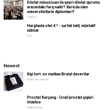
Dövlət müəssisəsi ilə qeyri-dövlət qurumu
arasındakı fərq nədir? Xaricdə olan
universitetlərin diplomları?
Təhsil:
Hurghada otel 4 * - sərfəli tətil, müxtəlif
xidmət
Yol
Newest
Kişi tort. ev mətbəx Brutal desertlər
Qida və içkilər
Prostat Xərçəng - İsrail prostat şişləri
müalicə
Sağlamlıq