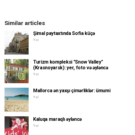
Similar articles
Şimal paytaxtında Sofia küçə
Yol
Turizm kompleksi "Snow Valley"
(Krasnoyarsk): yer, foto və əyləncə
Yol
Mallorca ən yaxşı çimərliklər: ümumi
Yol
Kaluqa maraqlı əyləncə
Yol