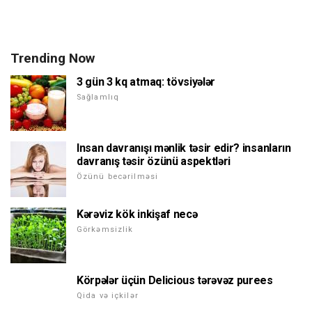
Trending Now
3 gün 3 kq atmaq: tövsiyələr
Sağlamlıq
Insan davranışı mənlik təsir edir? insanların
davranış təsir özünü aspektləri
Özünü becərilməsi
Kərəviz kök inkişaf necə
Görkəmsizlik
Körpələr üçün Delicious tərəvəz purees
Qida və içkilər