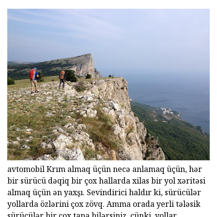
avtomobil Krım almaq üçün necə anlamaq üçün, hər
bir sürücü dəqiq bir çox hallarda xilas bir yol xəritəsi
almaq üçün ən yaxşı. Sevindirici haldır ki, sürücülər
yollarda özlərini çox zövq. Amma orada yerli tələsik
sürücülər bir çox tapa bilərsiniz, çünki, yollar