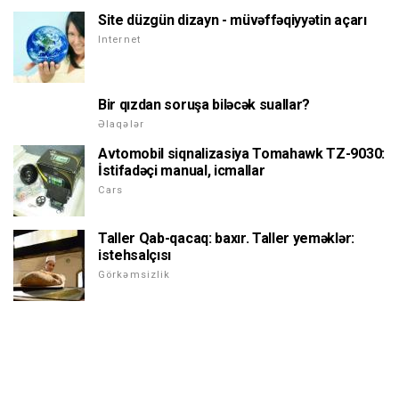
Site düzgün dizayn - müvəffəqiyyətin açarı
Internet
Bir qızdan soruşa biləcək suallar?
Əlaqələr
Avtomobil siqnalizasiya Tomahawk TZ-9030:
İstifadəçi manual, icmallar
Cars
Taller Qab-qacaq: baxır. Taller yeməklər:
istehsalçısı
Görkəmsizlik