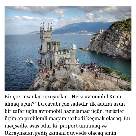
Bir çox insanlar soruşurlar: "Necə avtomobil Krım
almaq üçün?" bu cavabı çox sadədir. ilk addım uzun
bir səfər üçün avtomobil hazırlamaq üçün. turistlər
üçün ən problemli məqam sərhədi keçmək olacaq. Bu
məqsədlə, əsas odur ki, pasport unutmaq və
Ukraynadan gediş zamanı qüvvədə olacaq əmin