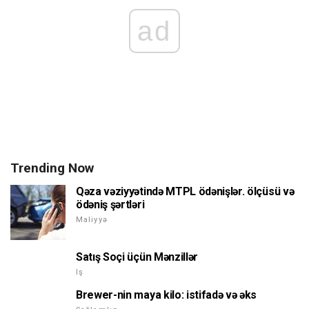
ad
Trending Now
Qəza vəziyyətində MTPL ödənişlər. ölçüsü və
ödəniş şərtləri
Maliyyə
Satış Soçi üçün Mənzillər
Iş
Brewer-nin maya kilo: istifadə və əks