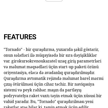
FEATURES
"Tornado" - bir quraşdırma, yuxarıda şəkil göstərir,
onun sələfləri ilə müqayisədə bir sıra dəyişikliklər
var. girokursokrenoukazatel uzaq giriş parametrləri
və məlumat məqsədləri üçün start-up paketi özünü
oriyentasiya, eləcə də avadanlıq quraşdırılmışdır.
Quraşdırma avtomatik rejimdə məlumat barel mərmi
çıxış ötürülməsi üçün cihaz təchiz. Bir naviqasiya
sistemi və peyk rəhbər. maşın da partlayış
podryvatelya raket vaxtı təyin etmək üçün xüsusi bir
vahid yaradır. Bu, "Tornado" quraşdırılması yeni
raketlər atəş bilər ki, təmin etmək üçün edilir.