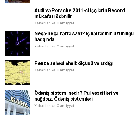
Audi və Porsche 2011-ci işçilərin Record
mükafatı ödənilir
Xəbərlər və Cəmiyyət
Neçə-neçə həftə saat? iş həftəsinin uzunluğu
haqqında
Xəbərlər və Cəmiyyət
Penza sahəsi əhali: ölçüsü və sıxlığı
Xəbərlər və Cəmiyyət
Ödəniş sistemi nədir? Pul vəsaitləri və
nağdsız. Ödəniş sistemləri
Xəbərlər və Cəmiyyət