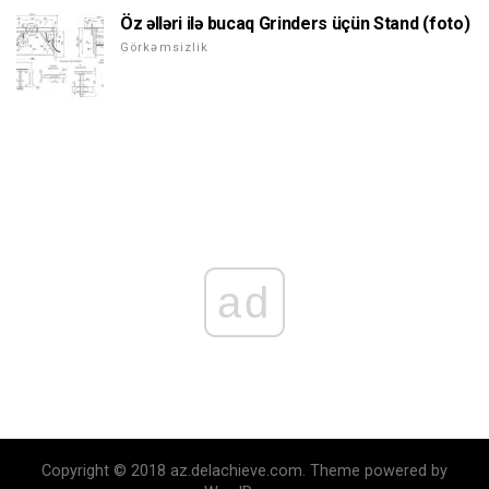
Öz əlləri ilə bucaq Grinders üçün Stand (foto)
Görkəmsizlik
ad
Copyright © 2018 az.delachieve.com. Theme powered by