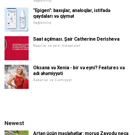
Sağlamlıq
"Epigen": baxışlar, analoqlar, istifadə
qaydaları və qiymət
Sağlamlıq
Saat açılması. Şair Catherine Derisheva
Nəşrlər və yazı məqalələr
Oksana və Xenia - bir və eyni? Features və
adı əhəmiyyəti
Xəbərlər və Cəmiyyət
Newest
Artan üçün məsləhətlər: moruq Zavodu necə