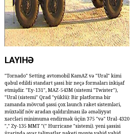
LAYIHƏ
"Tornado" Setting avtomobil KamAZ və "Ural" kimi
qəbul edildi standart şassi bir neçə formaları inkişaf
etmişdir. "Ey-131", MAZ-543M (sistemi "Twister"),
"Ural (sistemi" Qrad "yüklü): Bir platforma bir
zamanda mövcud şassi çox launch raket sistemləri,
müxtəlif növ aradan qaldırılması ilə əməliyyat
xərcləri minimuma endirmək üçün 375 "və" Ural-4320
"," Zy-135 MMT "(" Hurricane "sistemi). yeni şassisi
üzərində əvəz təlimatlar paketi monte vahid vahid