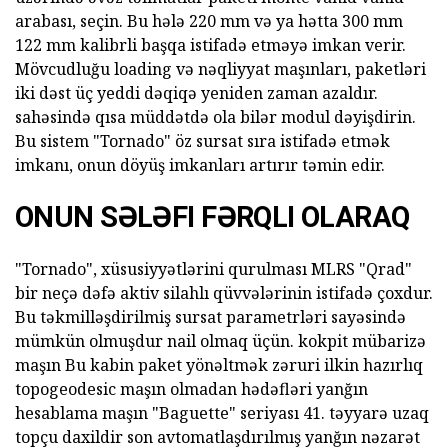
arabası, seçin. Bu hələ 220 mm və ya hətta 300 mm
122 mm kalibrli başqa istifadə etməyə imkan verir.
Mövcudluğu loading və nəqliyyat maşınları, paketləri
iki dəst üç yeddi dəqiqə yeniden zaman azaldır.
sahəsində qısa müddətdə ola bilər modul dəyişdirin.
Bu sistem "Tornado" öz sursat sıra istifadə etmək
imkanı, onun döyüş imkanları artırır təmin edir.
ONUN SƏLƏFI FƏRQLI OLARAQ
"Tornado", xüsusiyyətlərini qurulması MLRS "Qrad"
bir neçə dəfə aktiv silahlı qüvvələrinin istifadə çoxdur.
Bu təkmilləşdirilmiş sursat parametrləri sayəsində
mümkün olmuşdur nail olmaq üçün. kokpit mübarizə
maşın Bu kabin paket yönəltmək zəruri ilkin hazırlıq
topogeodesic maşın olmadan hədəfləri yanğın
hesablama maşın "Baguette" seriyası 41. təyyarə uzaq
topçu daxildir son avtomatlaşdırılmış yanğın nəzarət