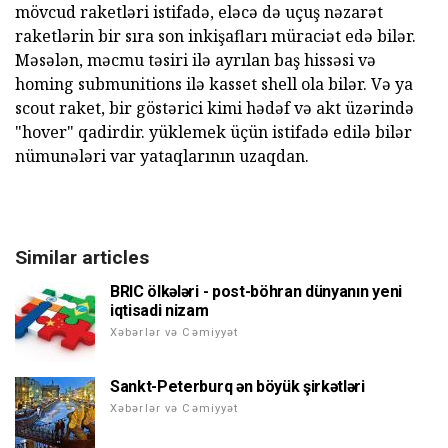
mövcud raketləri istifadə, eləcə də uçuş nəzarət
raketlərin bir sıra son inkişafları müraciət edə bilər.
Məsələn, məcmu təsiri ilə ayrılan baş hissəsi və
homing submunitions ilə kasset shell ola bilər. Və ya
scout raket, bir göstərici kimi hədəf və akt üzərində
"hover" qadirdir. yüklemek üçün istifadə edilə bilər
nümunələri var yataqlarının uzaqdan.
Similar articles
BRIC ölkələri - post-böhran dünyanın yeni
iqtisadi nizam
Xəbərlər və Cəmiyyət
Sankt-Peterburq ən böyük şirkətləri
Xəbərlər və Cəmiyyət