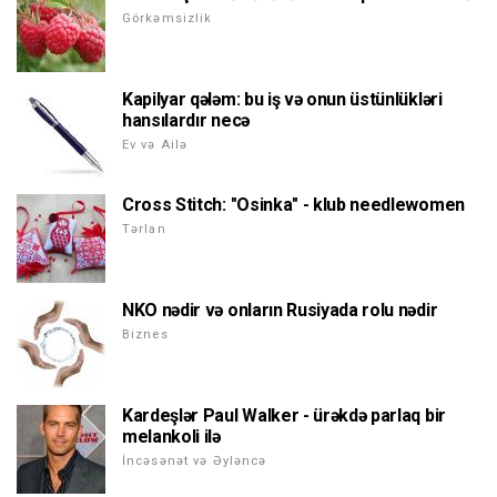
Görkəmsizlik
Kapilyar qələm: bu iş və onun üstünlükləri
hansılardır necə
Ev və Ailə
Cross Stitch: "Osinka" - klub needlewomen
Tərlan
NKO nədir və onların Rusiyada rolu nədir
Biznes
Kardeşlər Paul Walker - ürəkdə parlaq bir
melankoli ilə
İncəsənət və Əyləncə