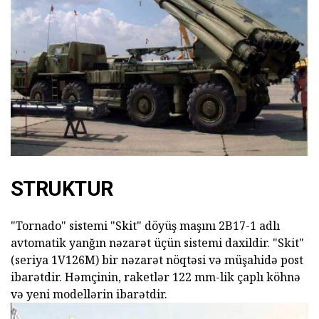
STRUKTUR
"Tornado" sistemi "Skit" döyüş maşını 2B17-1 adlı
avtomatik yanğın nəzarət üçün sistemi daxildir. "Skit"
(seriya 1V126M) bir nəzarət nöqtəsi və müşahidə post
ibarətdir. Həmçinin, raketlər 122 mm-lik çaplı köhnə
və yeni modellərin ibarətdir.