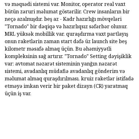
və məqsədi sistemi var. Monitor, operator real vaxt
bütün zəruri məlumat göstərilir. Crew insanların bir
neçə azalmışdır. beş az - Kadr hazırlığı mövqeləri
"Tornado" bir dəqiqə və hazırlıqsız səfərbər olunur.
MRL yüksək mobillik var. quraşdırma vaxt partlayış
onun raketlərin zaman start dəfə üz launch site beş
kilometr məsafə almaq üçün. Bu əhəmiyyətli
kompleksinin sağ artırır. "Tornado" Setting dəyişiklik
var: avtomat nəzarət sisteminin yanğın nəzarət
sistemi, avadanlıq müdafiə avadanlıq gönderim və
məlumat almaq quraşdırılması. kruiz raketlər istifadə
etməyə imkan verir bir paket dizayn (CR) yaratmaq
üçün iş var.