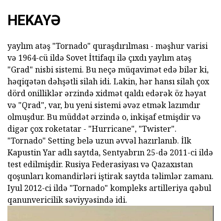
HEKAYƏ
yaylım atəş "Tornado" quraşdırılması - məşhur varisi
və 1964-cü ildə Sovet İttifaqı ilə çıxdı yaylım atəş
"Grad" nisbi sistemi. Bu neçə müqavimət edə bilər ki,
həqiqətən dəhşətli silah idi. Lakin, hər hansı silah çox
dörd onilliklər ərzində xidmət qaldı edərək öz həyat
və "Qrad", var, bu yeni sistemi əvəz etmək lazımdır
olmuşdur. Bu müddət ərzində o, inkişaf etmişdir və
digər çox roketatar - "Hurricane", "Twister".
"Tornado" Setting belə uzun əvvəl hazırlanıb. İlk
Kapustin Yar adlı saytda, Sentyabrın 25-də 2011-ci ildə
test edilmişdir. Rusiya Federasiyası və Qazaxıstan
qoşunları komandirləri iştirak saytda təlimlər zamanı.
Iyul 2012-ci ildə "Tornado" kompleks artilleriya qəbul
qanunvericilik səviyyəsində idi.