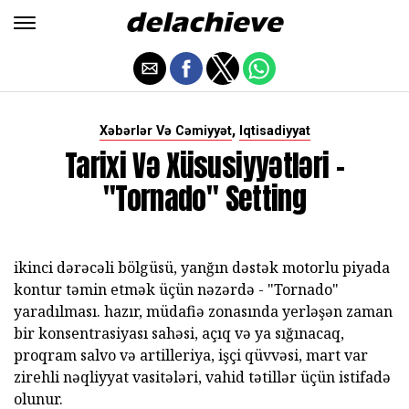
,
Xəbərlər Və Cəmiyyət
Iqtisadiyyat
Tarixi Və Xüsusiyyətləri -
"Tornado" Setting
ikinci dərəcəli bölgüsü, yanğın dəstək motorlu piyada
kontur təmin etmək üçün nəzərdə - "Tornado"
yaradılması. hazır, müdafiə zonasında yerləşən zaman
bir konsentrasiyası sahəsi, açıq və ya sığınacaq,
proqram salvo və artilleriya, işçi qüvvəsi, mart var
zirehli nəqliyyat vasitələri, vahid tətillər üçün istifadə
olunur.