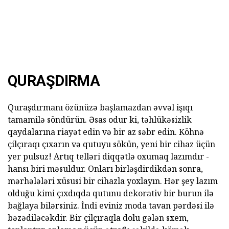
QURAŞDIRMA
Quraşdırmanı özünüzə başlamazdan əvvəl işıqı
tamamilə söndürün. Əsas odur ki, təhlükəsizlik
qaydalarına riayət edin və bir az səbr edin. Köhnə
çilçıraqı çıxarın və qutuyu sökün, yeni bir cihaz üçün
yer pulsuz! Artıq telləri diqqətlə oxumaq lazımdır -
hansı biri məsuldur. Onları birləşdirdikdən sonra,
mərhələləri xüsusi bir cihazla yoxlayın. Hər şey lazım
olduğu kimi çıxdıqda qutunu dekorativ bir burun ilə
bağlaya bilərsiniz. İndi eviniz moda tavan pərdəsi ilə
bəzədiləcəkdir. Bir çilçıraqla dolu gələn sxem,