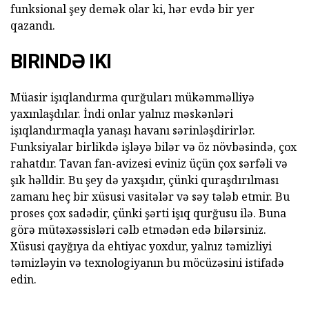
funksional şey demək olar ki, hər evdə bir yer
qazandı.
BIRINDƏ IKI
Müasir işıqlandırma qurğuları mükəmməlliyə
yaxınlaşdılar. İndi onlar yalnız məskənləri
işıqlandırmaqla yanaşı havanı sərinləşdirirlər.
Funksiyalar birlikdə işləyə bilər və öz növbəsində, çox
rahatdır. Tavan fan-avizesi eviniz üçün çox sərfəli və
şık həlldir. Bu şey də yaxşıdır, çünki quraşdırılması
zamanı heç bir xüsusi vasitələr və səy tələb etmir. Bu
proses çox sadədir, çünki şərti işıq qurğusu ilə. Buna
görə mütəxəssisləri cəlb etmədən edə bilərsiniz.
Xüsusi qayğıya da ehtiyac yoxdur, yalnız təmizliyi
təmizləyin və texnologiyanın bu möcüzəsini istifadə
edin.