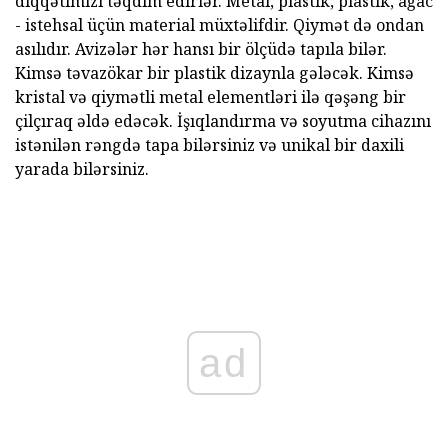
diqqətimizi təqdim edirlər. Metal, plastik, plastik, ağac
- istehsal üçün material müxtəlifdir. Qiymət də ondan
asılıdır. Avizələr hər hansı bir ölçüdə tapıla bilər.
Kimsə təvazökar bir plastik dizaynla gələcək. Kimsə
kristal və qiymətli metal elementləri ilə qəşəng bir
çilçıraq əldə edəcək. İşıqlandırma və soyutma cihazını
istənilən rəngdə tapa bilərsiniz və unikal bir daxili
yarada bilərsiniz.
ad