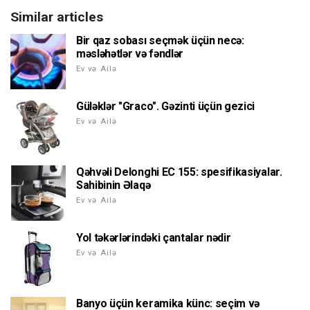
Similar articles
Bir qaz sobası seçmək üçün necə:
məsləhətlər və fəndlər
Ev və Ailə
Güləklər "Graco". Gəzinti üçün gezici
Ev və Ailə
Qəhvəli Delonghi EC 155: spesifikasiyalar.
Sahibinin Əlaqə
Ev və Ailə
Yol təkərlərindəki çantalar nədir
Ev və Ailə
Banyo üçün keramika künc: seçim və