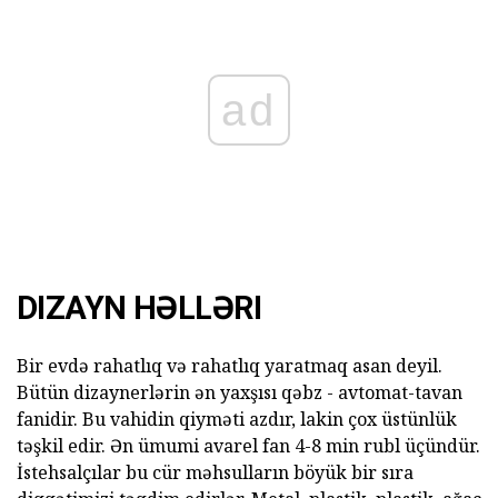
ad
DIZAYN HƏLLƏRI
Bir evdə rahatlıq və rahatlıq yaratmaq asan deyil.
Bütün dizaynerlərin ən yaxşısı qəbz - avtomat-tavan
fanidir. Bu vahidin qiyməti azdır, lakin çox üstünlük
təşkil edir. Ən ümumi avarel fan 4-8 min rubl üçündür.
İstehsalçılar bu cür məhsulların böyük bir sıra