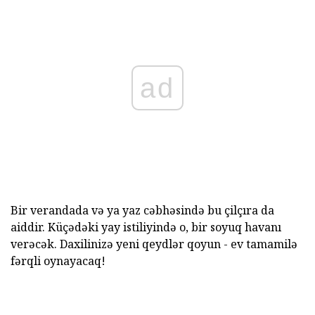
ad
Bir verandada və ya yaz cəbhəsində bu çilçıra da
aiddir. Küçədəki yay istiliyində o, bir soyuq havanı
verəcək. Daxilinizə yeni qeydlər qoyun - ev tamamilə
fərqli oynayacaq!