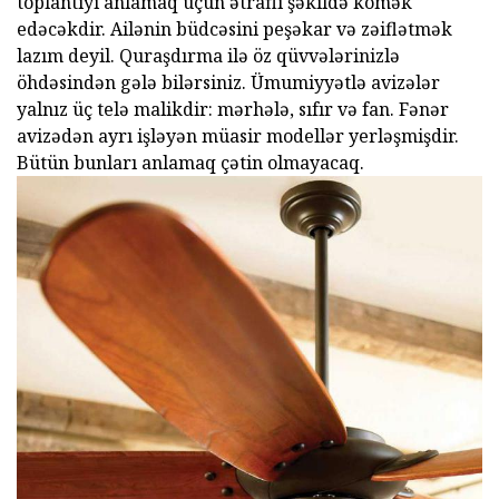
toplantıyı anlamaq üçün ətraflı şəkildə kömək
edəcəkdir. Ailənin büdcəsini peşəkar və zəiflətmək
lazım deyil. Quraşdırma ilə öz qüvvələrinizlə
öhdəsindən gələ bilərsiniz. Ümumiyyətlə avizələr
yalnız üç telə malikdir: mərhələ, sıfır və fan. Fənər
avizədən ayrı işləyən müasir modellər yerləşmişdir.
Bütün bunları anlamaq çətin olmayacaq.