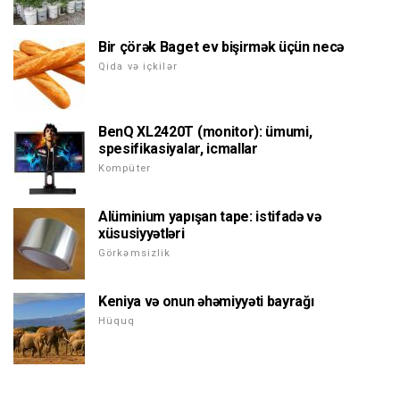
Bir çörək Baget ev bişirmək üçün necə
Qida və içkilər
BenQ XL2420T (monitor): ümumi,
spesifikasiyalar, icmallar
Kompüter
Alüminium yapışan tape: istifadə və
xüsusiyyətləri
Görkəmsizlik
Keniya və onun əhəmiyyəti bayrağı
Hüquq