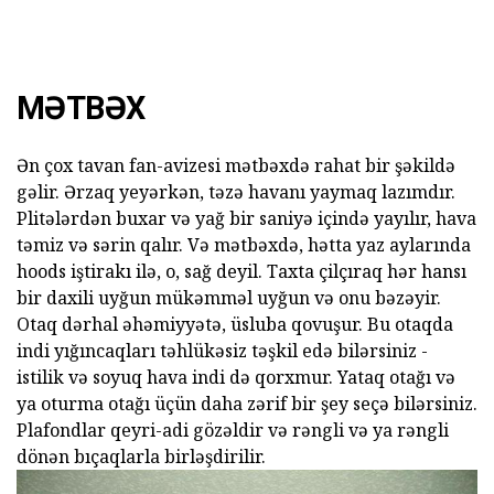
MƏTBƏX
Ən çox tavan fan-avizesi mətbəxdə rahat bir şəkildə
gəlir. Ərzaq yeyərkən, təzə havanı yaymaq lazımdır.
Plitələrdən buxar və yağ bir saniyə içində yayılır, hava
təmiz və sərin qalır. Və mətbəxdə, hətta yaz aylarında
hoods iştirakı ilə, o, sağ deyil. Taxta çilçıraq hər hansı
bir daxili uyğun mükəmməl uyğun və onu bəzəyir.
Otaq dərhal əhəmiyyətə, üsluba qovuşur. Bu otaqda
indi yığıncaqları təhlükəsiz təşkil edə bilərsiniz -
istilik və soyuq hava indi də qorxmur. Yataq otağı və
ya oturma otağı üçün daha zərif bir şey seçə bilərsiniz.
Plafondlar qeyri-adi gözəldir və rəngli və ya rəngli
dönən bıçaqlarla birləşdirilir.