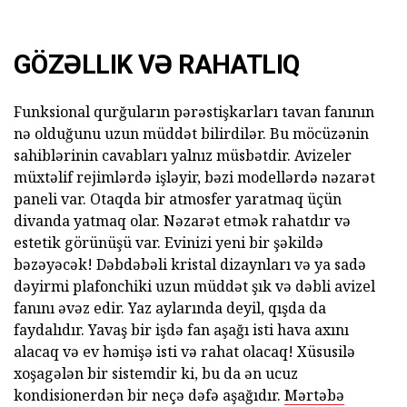
GÖZƏLLIK VƏ RAHATLIQ
Funksional qurğuların pərəstişkarları tavan fanının
nə olduğunu uzun müddət bilirdilər. Bu möcüzənin
sahiblərinin cavabları yalnız müsbətdir. Avizeler
müxtəlif rejimlərdə işləyir, bəzi modellərdə nəzarət
paneli var. Otaqda bir atmosfer yaratmaq üçün
divanda yatmaq olar. Nəzarət etmək rahatdır və
estetik görünüşü var. Evinizi yeni bir şəkildə
bəzəyəcək! Dəbdəbəli kristal dizaynları və ya sadə
dəyirmi plafonchiki uzun müddət şık və dəbli avizel
fanını əvəz edir. Yaz aylarında deyil, qışda da
faydalıdır. Yavaş bir işdə fan aşağı isti hava axını
alacaq və ev həmişə isti və rahat olacaq! Xüsusilə
xoşagələn bir sistemdir ki, bu da ən ucuz
kondisionerdən bir neçə dəfə aşağıdır.
Mərtəbə