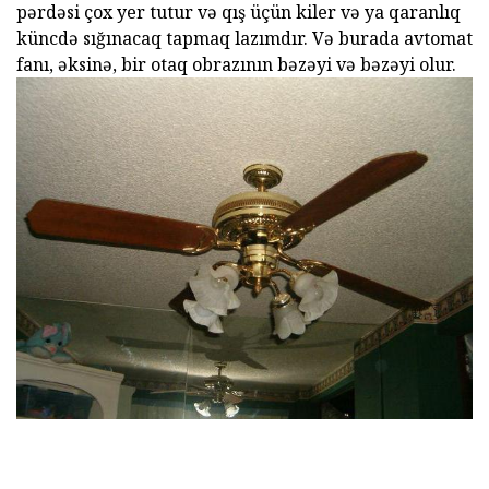
pərdəsi çox yer tutur və qış üçün kiler və ya qaranlıq
küncdə sığınacaq tapmaq lazımdır. Və burada avtomat
fanı, əksinə, bir otaq obrazının bəzəyi və bəzəyi olur.