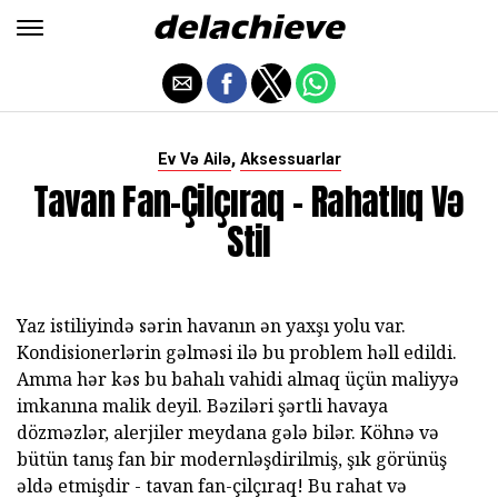
,
Ev Və Ailə
Aksessuarlar
Tavan Fan-Çilçıraq - Rahatlıq Və
Stil
Yaz istiliyində sərin havanın ən yaxşı yolu var.
Kondisionerlərin gəlməsi ilə bu problem həll edildi.
Amma hər kəs bu bahalı vahidi almaq üçün maliyyə
imkanına malik deyil. Bəziləri şərtli havaya
dözməzlər, alerjiler meydana gələ bilər. Köhnə və
bütün tanış fan bir modernləşdirilmiş, şık görünüş
əldə etmişdir - tavan fan-çilçıraq! Bu rahat və