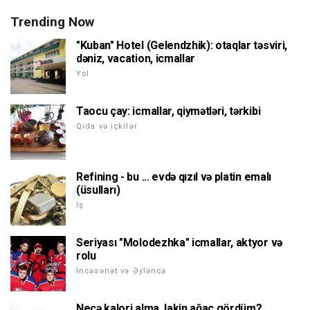
Trending Now
"Kuban" Hotel (Gelendzhik): otaqlar təsviri,
dəniz, vacation, icmallar
Yol
Taocu çay: icmallar, qiymətləri, tərkibi
Qida və içkilər
Refining - bu ... evdə qızıl və platin emalı
(üsulları)
Iş
Seriyası "Molodezhka" icmallar, aktyor və
rolu
İncəsənət və Əyləncə
Neçə kalori alma, lakin ağac gördüm?