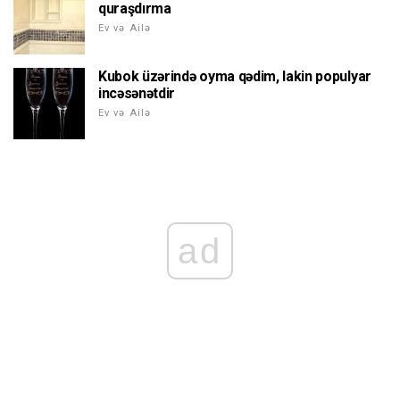
quraşdırma
Ev və Ailə
Kubok üzərində oyma qədim, lakin populyar
incəsənətdir
Ev və Ailə
ad