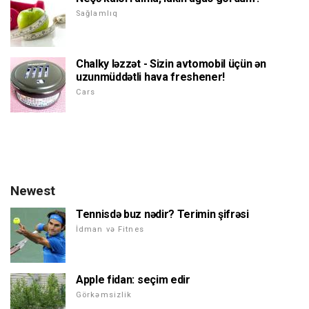
Sağlamlıq
Chalky ləzzət - Sizin avtomobil üçün ən
uzunmüddətli hava freshener!
Cars
Newest
Tennisdə buz nədir? Terimin şifrəsi
İdman və Fitnes
Apple fidan: seçim edir
Görkəmsizlik