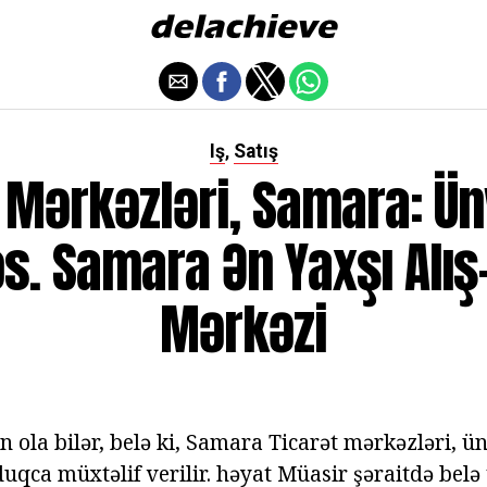
Iş
Satış
,
 Mərkəzləri, Samara: Ün
s. Samara Ən Yaxşı Alış
Mərkəzi
tin ola bilər, belə ki, Samara Ticarət mərkəzləri, ü
qca müxtəlif verilir. həyat Müasir şəraitdə belə t