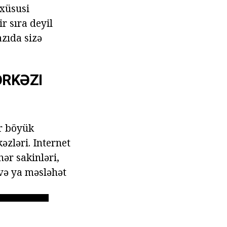
 xüsusi
r sıra deyil
azıda sizə
ƏRKƏZI
ər böyük
əzləri. Internet
ər sakinləri,
 və ya məsləhət