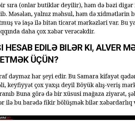
r sıra (onlar butiklər deyilir), həm də bəzi digər
ib. Məsələn, yalnız məhsul, həm də xidmətlərin bi
utmuş və iaşə ilə bitən ticarət mərkəzləri var. Bu y
qında daha çox xəbər verəcəkdir.
I HESAB EDILƏ BILƏR KI, ALVER M
ETMƏK ÜÇÜN?
raf dəyməz hər şeyi edir. Bu Samara kifayət qəd
li, keyfiyyət çox yaxşı deyil Böyük alış-veriş mərk
aranıb Buna görə də bir xüsusi mağaza ziyarət, şəh
lər ilə bu barədə fikir bölüşmək bilər xəbərdarlıq