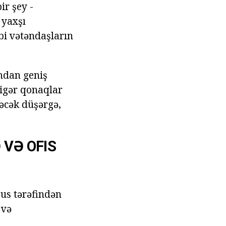
ir şey -
 yaxşı
bi vətəndaşların
mdan geniş
digər qonaqlar
rəcək düşərgə,
VƏ OFIS
bus tərəfindən
 və