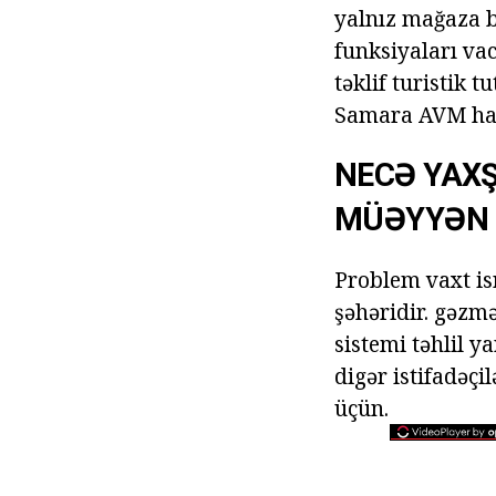
yalnız mağaza bi
funksiyaları vac
təklif turistik t
Samara AVM haq
NECƏ YAXŞ
MÜƏYYƏN 
Problem vaxt is
şəhəridir. gəzmə
sistemi təhlil y
digər istifadəçi
üçün.