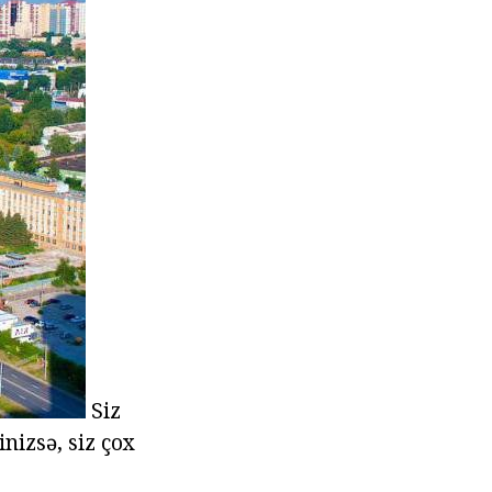
Siz
nizsə, siz çox