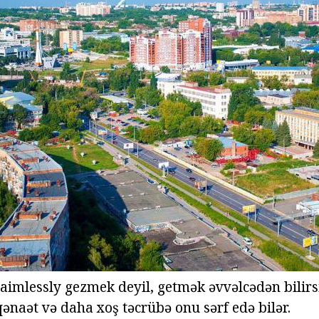
aimlessly gezmek deyil, getmək əvvəlcədən bilirsi
qənaət və daha xoş təcrübə onu sərf edə bilər.