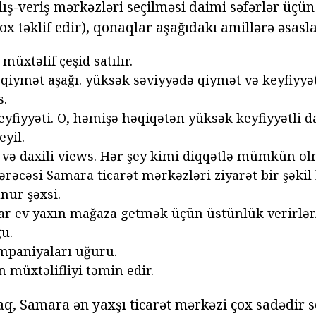
ış-veriş mərkəzləri seçilməsi daimi səfərlər üçü
çox təklif edir), qonaqlar aşağıdakı amillərə əsasla
müxtəlif çeşid satılır.
 qiymət aşağı. yüksək səviyyədə qiymət və keyfiyyə
s.
eyfiyyəti. O, həmişə həqiqətən yüksək keyfiyyətli d
eyil.
i və daxili views. Hər şey kimi diqqətlə mümkün olm
ərəcəsi Samara ticarət mərkəzləri ziyarət bir şəki
nur şəxsi.
lar ev yaxın mağaza getmək üçün üstünlük verirlər
u.
mpaniyaları uğuru.
 müxtəlifliyi təmin edir.
q, Samara ən yaxşı ticarət mərkəzi çox sadədir se