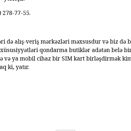
) 278-77-55.
ri də alış-veriş mərkəzləri məxsusdur və biz də 
ş xüsusiyyətləri qondarma butiklər adətən belə bi
şə və ya mobil cihaz bir SIM kart birləşdirmək kim
q ki, yatır.