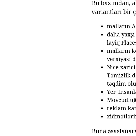
Bu baxımdan, al
variantları bir 
malların A 
daha yaxşı
layiq Place
malların k
versiyası d
Nice xaric
Təmizlik d
təqdim olu
Yer. İnsan
Mövcudluğ
reklam ka
xidmətlərin
Buna əsaslanara