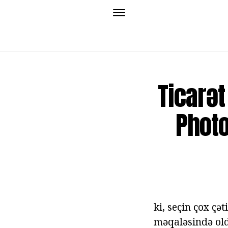
Ticarət
Photo
ki, seçin çox çə
məqaləsində oldu