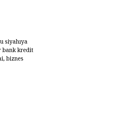
bu siyahıya
r bank kredit
i, biznes