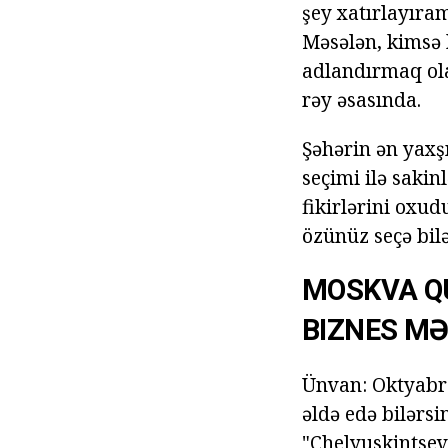
şey xatırlayıram
Məsələn, kimsə b
adlandırmaq ola
rəy əsasında.
Şəhərin ən yaxş
seçimi ilə sakin
fikirlərini oxud
özünüz seçə bilə
MOSKVA Q
BIZNES MƏ
Ünvan: Oktyabrs
əldə edə bilərs
"Chelyuskintsev"