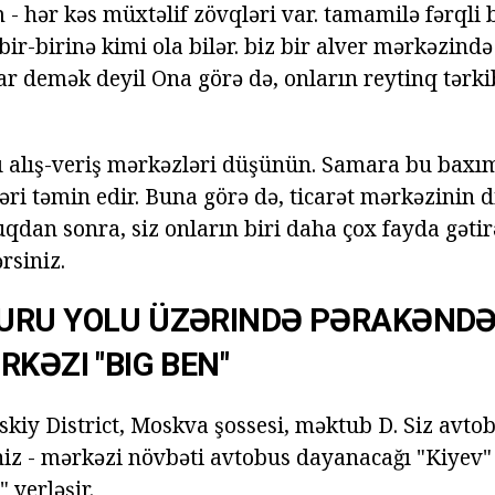
 - hər kəs müxtəlif zövqləri var. tamamilə fərqli b
ir-birinə kimi ola bilər. biz bir alver mərkəzində
r demək deyil Ona görə də, onların reytinq tərki
ı alış-veriş mərkəzləri düşünün. Samara bu baxı
ləri təmin edir. Buna görə də, ticarət mərkəzinin 
uqdan sonra, siz onların biri daha çox fayda gəti
rsiniz.
URU YOLU ÜZƏRINDƏ PƏRAKƏNDƏ 
RKƏZI "BIG BEN"
kiy District, Moskva şossesi, məktub D. Siz avto
iniz - mərkəzi növbəti avtobus dayanacağı "Kiyev"
 yerləşir.