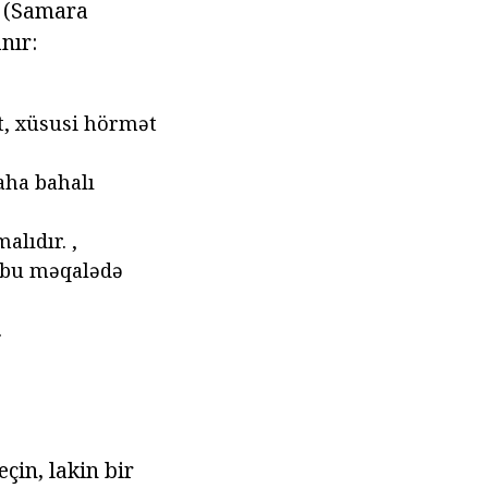
n (Samara
nır:
t, xüsusi hörmət
aha bahalı
alıdır. ,
l bu məqalədə
.
çin, lakin bir