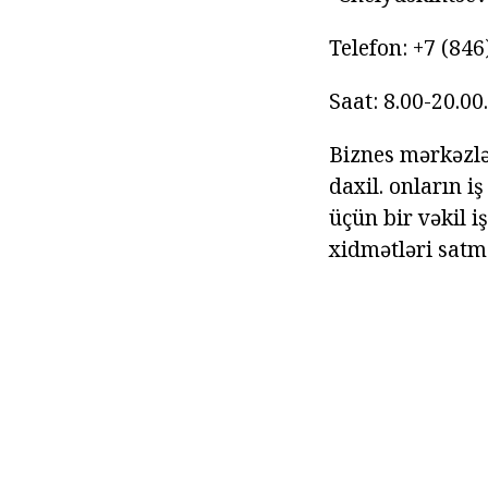
Telefon: +7 (846
Saat: 8.00-20.00.
Biznes mərkəzlə
daxil. onların i
üçün bir vəkil i
xidmətləri satma