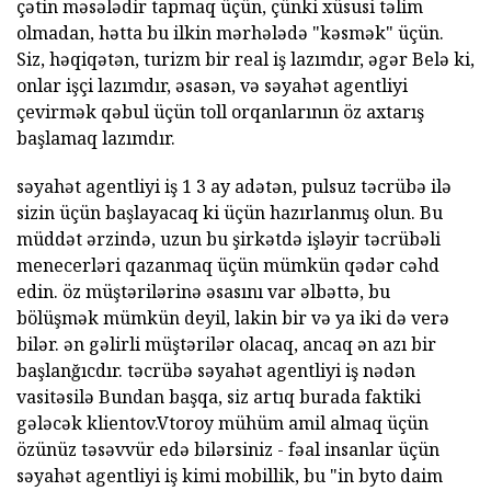
çətin məsələdir tapmaq üçün, çünki xüsusi təlim
olmadan, hətta bu ilkin mərhələdə "kəsmək" üçün.
Siz, həqiqətən, turizm bir real iş lazımdır, əgər Belə ki,
onlar işçi lazımdır, əsasən, və səyahət agentliyi
çevirmək qəbul üçün toll orqanlarının öz axtarış
başlamaq lazımdır.
səyahət agentliyi iş 1 3 ay adətən, pulsuz təcrübə ilə
sizin üçün başlayacaq ki üçün hazırlanmış olun. Bu
müddət ərzində, uzun bu şirkətdə işləyir təcrübəli
menecerləri qazanmaq üçün mümkün qədər cəhd
edin. öz müştərilərinə əsasını var əlbəttə, bu
bölüşmək mümkün deyil, lakin bir və ya iki də verə
bilər. ən gəlirli müştərilər olacaq, ancaq ən azı bir
başlanğıcdır. təcrübə səyahət agentliyi iş nədən
vasitəsilə Bundan başqa, siz artıq burada faktiki
gələcək klientov.Vtoroy mühüm amil almaq üçün
özünüz təsəvvür edə bilərsiniz - fəal insanlar üçün
səyahət agentliyi iş kimi mobillik, bu "in byto daim