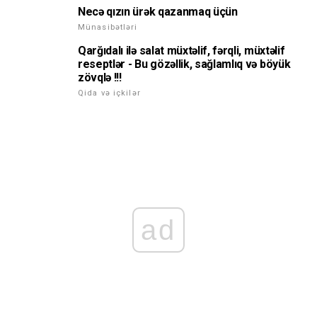
Necə qızın ürək qazanmaq üçün
Münasibətləri
Qarğıdalı ilə salat müxtəlif, fərqli, müxtəlif
reseptlər - Bu gözəllik, sağlamlıq və böyük
zövqlə !!!
Qida və içkilər
ad