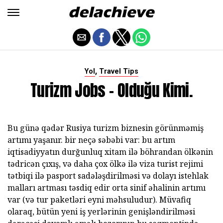
,
Yol
Travel Tips
Turizm Jobs - Olduğu Kimi.
Bu günə qədər Rusiya turizm biznesin görünməmiş
artımı yaşanır. bir neçə səbəbi var: bu artım
iqtisadiyyatın durğunluq xitam ilə böhrandan ölkənin
tədricən çıxış, və daha çox ölkə ilə viza turist rejimi
tətbiqi ilə pasport sadələşdirilməsi və dolayı istehlak
malları artması təsdiq edir orta sinif əhalinin artımı
var (və tur paketləri eyni məhsuludur). Müvafiq
olaraq, bütün yeni iş yerlərinin genişləndirilməsi