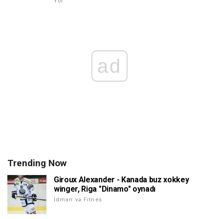
Yol
ad
Trending Now
Giroux Alexander - Kanada buz xokkey
winger, Riga "Dinamo" oynadı
İdman və Fitnes