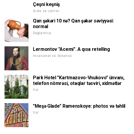
Çeşni keşniş
Qida və içkilər
Qan şəkəri 10 nə? Qan şəkər səviyyəsi:
normal
Sağlamlıq
Lermontov "Acemi". A qısa retelling
İncəsənət və Əyləncə
Park Hotel "Kartmazovo-Vnukovo" ünvanı,
telefon nömrəsi, otaqlar təsviri, xidmətlər
Yol
"Meşə Glade" Ramenskoye: photos və təhlil
Yol