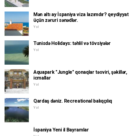
Mən altı ay İspaniya viza lazımdır? qeydiyyat
üçün zəruri sənədlər.
Yol
Tunisdə Holidays: təhlil və tövsiyələr
Yol
Aquapark "Jungle" qonaqlar təsviri, şəkillər,
icmallar
Yol
Qardaş dəniz. Recreational balıqçılıq
Yol
İspaniya Yeni il Bayramlar