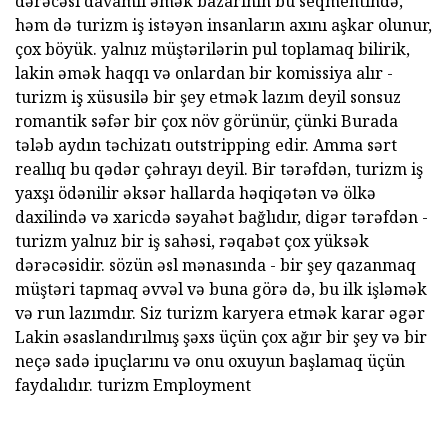
dərəcəsi davamlı əmək bazarının bu seqmentində,
həm də turizm iş istəyən insanların axını aşkar olunur,
çox böyük. yalnız müştərilərin pul toplamaq bilirik,
lakin əmək haqqı və onlardan bir komissiya alır -
turizm iş xüsusilə bir şey etmək lazım deyil sonsuz
romantik səfər bir çox növ görünür, çünki Burada
tələb aydın təchizatı outstripping edir. Amma sərt
reallıq bu qədər çəhrayı deyil. Bir tərəfdən, turizm iş
yaxşı ödənilir əksər hallarda həqiqətən və ölkə
daxilində və xaricdə səyahət bağlıdır, digər tərəfdən -
turizm yalnız bir iş sahəsi, rəqabət çox yüksək
dərəcəsidir. sözün əsl mənasında - bir şey qazanmaq
müştəri tapmaq əvvəl və buna görə də, bu ilk işləmək
və run lazımdır. Siz turizm karyera etmək karar əgər
Lakin əsaslandırılmış şəxs üçün çox ağır bir şey və bir
neçə sadə ipuçlarını və onu oxuyun başlamaq üçün
faydalıdır. turizm Employment