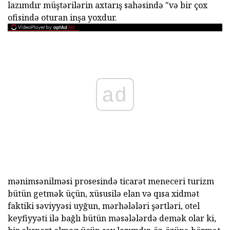
lazımdır müştərilərin axtarış sahəsində "və bir çox
ofisində oturan inşa yoxdur.
ad
mənimsənilməsi prosesində ticarət meneceri turizm
bütün getmək üçün, xüsusilə elan və qısa xidmət
faktiki səviyyəsi uyğun, mərhələləri şərtləri, otel
keyfiyyəti ilə bağlı bütün məsələlərdə demək olar ki,