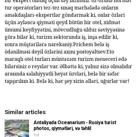
bir ekspert olmaq üçün səy lazımdır. öz-özünə hörmət
tur operatorları tez-tez sınaq mərhələdə onların
əməkdaşları-ekspertlər göndərmək ki, onlar özləri
üçün əyləncə qiyməti qeyd bütün bir otel, xidmət
ümumi keyfiyyətini, mövcudluğu ulduz səviyyəsinə
görə bilər ki, turizm sektorunda iş, inşa edilir ki,
sonra müştərilərə narekaniy.Prichem belə iş
ödənilməsi deyil özlərini axını postoyaltsev.Eto
maraqlı otel turları müntəzəm turizm meneceri edə
bilərsiniz o reyslər var. Əlbəttə ki, yalnız sizə olmalıdır
arasında səlahiyyətli heyət üzvləri, belə bir səfər
tapşırılsın ki. Belə ki, hər şey sizin əlləri, uğurlar var!
Similar articles
Antaliyada Oceanarium - Rusiya turist
photos, qiymətləri, və təhlil
Yol