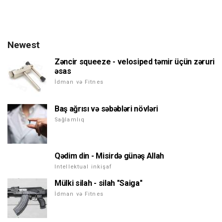
Newest
Zəncir squeeze - velosiped təmir üçün zəruri
əsas
İdman və Fitnes
Baş ağrısı və səbəbləri növləri
Sağlamlıq
Qədim din - Misirdə günəş Allah
Intellektual inkişaf
Mülki silah - silah "Saiga"
İdman və Fitnes