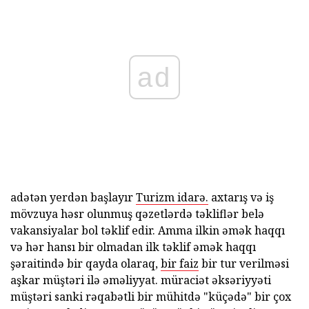
ad
adətən yerdən başlayır
Turizm idarə.
axtarış və iş
mövzuya həsr olunmuş qəzetlərdə təkliflər belə
vakansiyalar bol təklif edir. Amma ilkin əmək haqqı
və hər hansı bir olmadan ilk təklif əmək haqqı
şəraitində bir qayda olaraq,
bir faiz
bir tur verilməsi
aşkar müştəri ilə əməliyyat. müraciət əksəriyyəti
müştəri sanki rəqabətli bir mühitdə "küçədə" bir çox