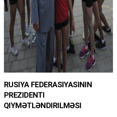
RUSIYA FEDERASIYASININ
PREZIDENTI
QIYMƏTLƏNDIRILMƏSI