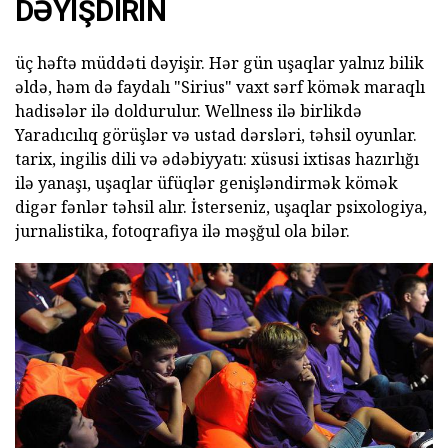
DƏYIŞDIRIN
üç həftə müddəti dəyişir. Hər gün uşaqlar yalnız bilik
əldə, həm də faydalı "Sirius" vaxt sərf kömək maraqlı
hadisələr ilə doldurulur. Wellness ilə birlikdə
Yaradıcılıq görüşlər və ustad dərsləri, təhsil oyunlar.
tarix, ingilis dili və ədəbiyyatı: xüsusi ixtisas hazırlığı
ilə yanaşı, uşaqlar üfüqlər genişləndirmək kömək
digər fənlər təhsil alır. İsterseniz, uşaqlar psixologiya,
jurnalistika, fotoqrafiya ilə məşğul ola bilər.