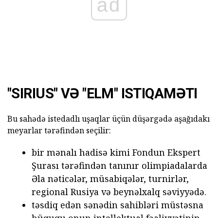
ad
"SIRIUS" VƏ "ELM" ISTIQAMƏTI
Bu sahədə istedadlı uşaqlar üçün düşərgədə aşağıdakı
meyarlar tərəfindən seçilir:
bir mənalı hadisə kimi Fondun Ekspert
Şurası tərəfindən tanınır olimpiadalarda
Əla nəticələr, müsabiqələr, turnirlər,
regional Rusiya və beynəlxalq səviyyədə.
təsdiq edən sənədin sahibləri müstəsna