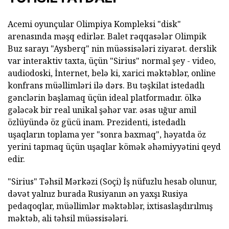
Acemi oyunçular Olimpiya Kompleksi "disk"
arenasında məşq edirlər. Balet rəqqasələr Olimpik
Buz sarayı "Aysberq" nin müəssisələri ziyarət. derslik
var interaktiv taxta, üçün "Sirius" normal şey - video,
audiodoski, İnternet, belə ki, xarici məktəblər, online
konfrans müəllimləri ilə dərs. Bu təşkilat istedadlı
gənclərin başlamaq üçün ideal platformadır. ölkə
gələcək bir real unikal şəhər var. əsas uğur amil
özlüyündə öz gücü inam. Prezidenti, istedadlı
uşaqların toplama yer "sonra baxmaq", həyatda öz
yerini tapmaq üçün uşaqlar kömək əhəmiyyətini qeyd
edir.
"Sirius" Təhsil Mərkəzi (Soçi) İş nüfuzlu hesab olunur,
dəvət yalnız burada Rusiyanın ən yaxşı Rusiya
pedaqoqlar, müəllimlər məktəblər, ixtisaslaşdırılmış
məktəb, ali təhsil müəssisələri.