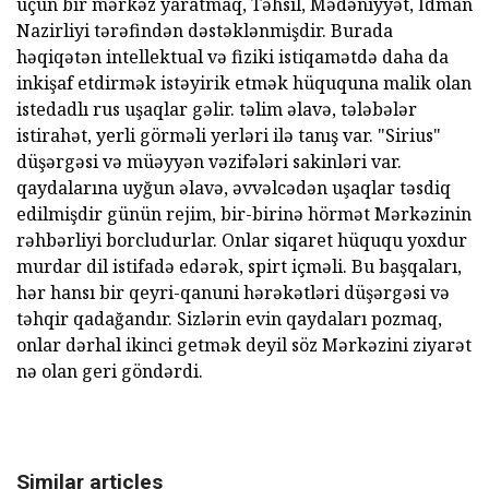
üçün bir mərkəz yaratmaq, Təhsil, Mədəniyyət, İdman
Nazirliyi tərəfindən dəstəklənmişdir. Burada
həqiqətən intellektual və fiziki istiqamətdə daha da
inkişaf etdirmək istəyirik etmək hüququna malik olan
istedadlı rus uşaqlar gəlir. təlim əlavə, tələbələr
istirahət, yerli görməli yerləri ilə tanış var. "Sirius"
düşərgəsi və müəyyən vəzifələri sakinləri var.
qaydalarına uyğun əlavə, əvvəlcədən uşaqlar təsdiq
edilmişdir günün rejim, bir-birinə hörmət Mərkəzinin
rəhbərliyi borcludurlar. Onlar siqaret hüququ yoxdur
murdar dil istifadə edərək, spirt içməli. Bu başqaları,
hər hansı bir qeyri-qanuni hərəkətləri düşərgəsi və
təhqir qadağandır. Sizlərin evin qaydaları pozmaq,
onlar dərhal ikinci getmək deyil söz Mərkəzini ziyarət
nə olan geri göndərdi.
Similar articles