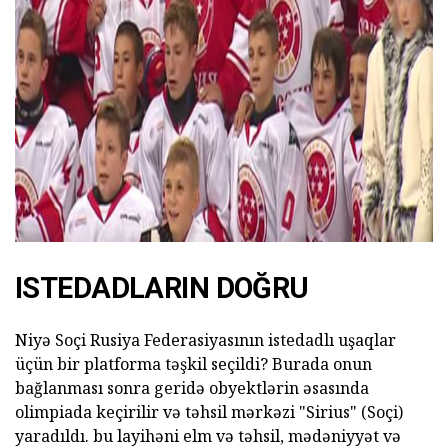
ad
ISTEDADLARIN DOĞRU
Niyə Soçi Rusiya Federasiyasının istedadlı uşaqlar
üçün bir platforma təşkil seçildi? Burada onun
bağlanması sonra geridə obyektlərin əsasında
olimpiada keçirilir və təhsil mərkəzi "Sirius" (Soçi)
yaradıldı. bu layihəni elm və təhsil, mədəniyyət və