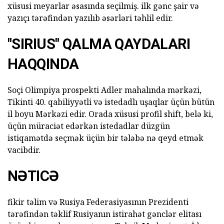
xüsusi meyarlar əsasında seçilmiş. ilk gənc şair və
yazıçı tərəfindən yazılıb əsərləri təhlil edir.
"SIRIUS" QALMA QAYDALARI
HAQQINDA
Soçi Olimpiya prospekti Adler mahalında mərkəzi,
Tikinti 40. qabiliyyətli və istedadlı uşaqlar üçün bütün
il boyu Mərkəzi edir. Orada xüsusi profil shift, belə ki,
üçün müraciət edərkən istedadlar düzgün
istiqamətdə seçmək üçün bir tələbə nə qeyd etmək
vacibdir.
NƏTICƏ
fikir təlim və Rusiya Federasiyasının Prezidenti
tərəfindən təklif Rusiyanın istirahət gənclər elitası