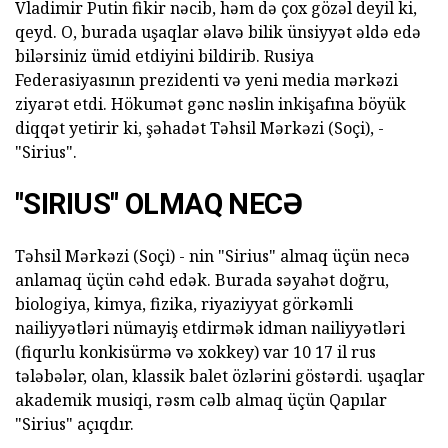
Vladimir Putin fikir nəcib, həm də çox gözəl deyil ki,
qeyd. O, burada uşaqlar əlavə bilik ünsiyyət əldə edə
bilərsiniz ümid etdiyini bildirib. Rusiya
Federasiyasının prezidenti və yeni media mərkəzi
ziyarət etdi. Hökumət gənc nəslin inkişafına böyük
diqqət yetirir ki, şəhadət Təhsil Mərkəzi (Soçi), -
"Sirius".
"SIRIUS" OLMAQ NECƏ
Təhsil Mərkəzi (Soçi) - nin "Sirius" almaq üçün necə
anlamaq üçün cəhd edək. Burada səyahət doğru,
biologiya, kimya, fizika, riyaziyyat görkəmli
nailiyyətləri nümayiş etdirmək idman nailiyyətləri
(fiqurlu konkisürmə və xokkey) var 10 17 il rus
tələbələr, olan, klassik balet özlərini göstərdi. uşaqlar
akademik musiqi, rəsm cəlb almaq üçün Qapılar
"Sirius" açıqdır.