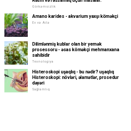
Rəsm və rəssamlıq üçün masalar.
Görkəmsizlik
Amano karides - akvarium yaxşı köməkçi
Ev və Ailə
Dilimlənmiş kublar olan bir yemək
prosessoru - əsas köməkçi mehmanxana
sahibidir
Texnologiya
Histeroskopi uşaqlıq - bu nədir? uşaqlıq
Histeroskopi: növləri, əlamətlər, prosedur
dəyəri
Sağlamlıq