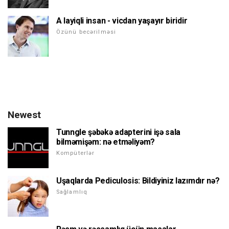
A layiqli insan - vicdan yaşayır biridir
Özünü becərilməsi
Newest
Tunngle şəbəkə adapterini işə sala
bilməmişəm: nə etməliyəm?
Kompüterlər
Uşaqlarda Pediculosis: Bildiyiniz lazımdır nə?
Sağlamlıq