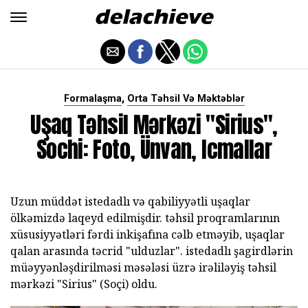
,
Formalaşma
Orta Təhsil Və Məktəblər
Uşaq Təhsil Mərkəzi "Sirius",
Sochi: Foto, Ünvan, Icmallar
Uzun müddət istedadlı və qabiliyyətli uşaqlar
ölkəmizdə laqeyd edilmişdir. təhsil proqramlarının
xüsusiyyətləri fərdi inkişafına cəlb etməyib, uşaqlar
qalan arasında təcrid "ulduzlar". istedadlı şagirdlərin
müəyyənləşdirilməsi məsələsi üzrə irəliləyiş təhsil
mərkəzi "Sirius" (Soçi) oldu.