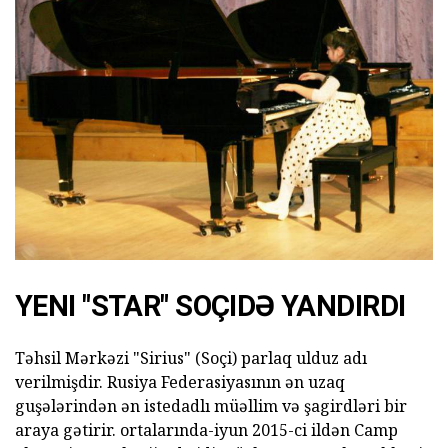
YENI "STAR" SOÇIDƏ YANDIRDI
Təhsil Mərkəzi "Sirius" (Soçi) parlaq ulduz adı
verilmişdir. Rusiya Federasiyasının ən uzaq
guşələrindən ən istedadlı müəllim və şagirdləri bir
araya gətirir. ortalarında-iyun 2015-ci ildən Camp