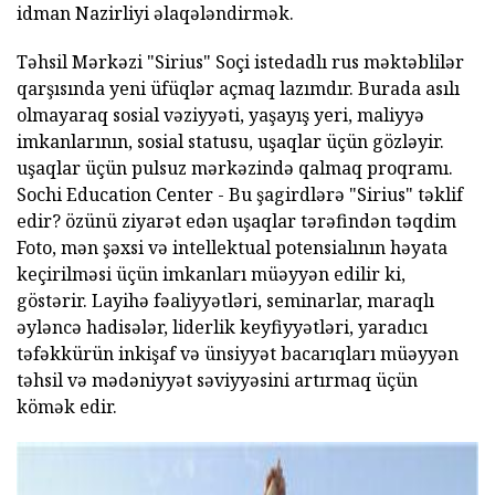
idman Nazirliyi əlaqələndirmək.
Təhsil Mərkəzi "Sirius" Soçi istedadlı rus məktəblilər
qarşısında yeni üfüqlər açmaq lazımdır. Burada asılı
olmayaraq sosial vəziyyəti, yaşayış yeri, maliyyə
imkanlarının, sosial statusu, uşaqlar üçün gözləyir.
uşaqlar üçün pulsuz mərkəzində qalmaq proqramı.
Sochi Education Center - Bu şagirdlərə "Sirius" təklif
edir? özünü ziyarət edən uşaqlar tərəfindən təqdim
Foto, mən şəxsi və intellektual potensialının həyata
keçirilməsi üçün imkanları müəyyən edilir ki,
göstərir. Layihə fəaliyyətləri, seminarlar, maraqlı
əyləncə hadisələr, liderlik keyfiyyətləri, yaradıcı
təfəkkürün inkişaf və ünsiyyət bacarıqları müəyyən
təhsil və mədəniyyət səviyyəsini artırmaq üçün
kömək edir.