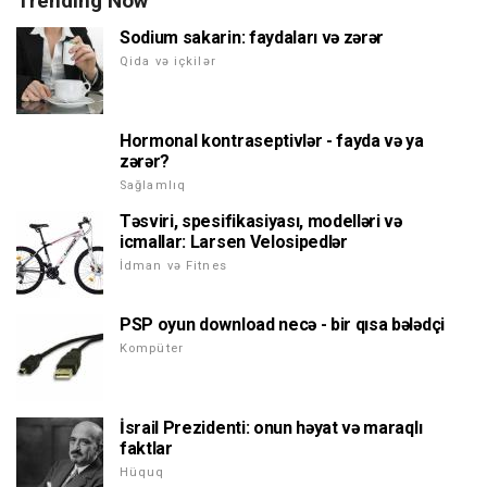
Trending Now
Sodium sakarin: faydaları və zərər
Qida və içkilər
Hormonal kontraseptivlər - fayda və ya
zərər?
Sağlamlıq
Təsviri, spesifikasiyası, modelləri və
icmallar: Larsen Velosipedlər
İdman və Fitnes
PSP oyun download necə - bir qısa bələdçi
Kompüter
İsrail Prezidenti: onun həyat və maraqlı
faktlar
Hüquq