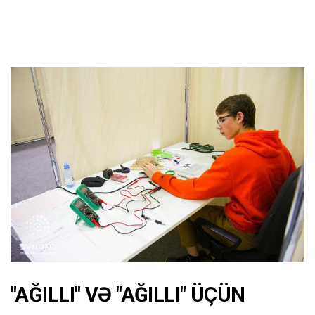
"AĞILLI" VƏ "AĞILLI" ÜÇÜN