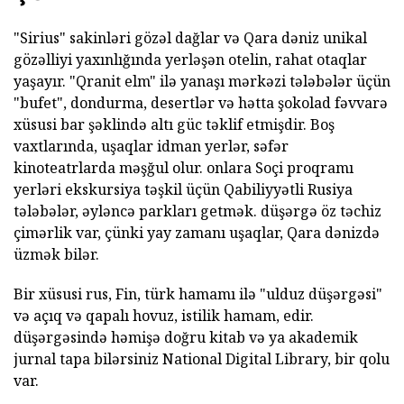
"Sirius" sakinləri gözəl dağlar və Qara dəniz unikal
gözəlliyi yaxınlığında yerləşən otelin, rahat otaqlar
yaşayır. "Qranit elm" ilə yanaşı mərkəzi tələbələr üçün
"bufet", dondurma, desertlər və hətta şokolad fəvvarə
xüsusi bar şəklində altı güc təklif etmişdir. Boş
vaxtlarında, uşaqlar idman yerlər, səfər
kinoteatrlarda məşğul olur. onlara Soçi proqramı
yerləri ekskursiya təşkil üçün Qabiliyyətli Rusiya
tələbələr, əyləncə parkları getmək. düşərgə öz təchiz
çimərlik var, çünki yay zamanı uşaqlar, Qara dənizdə
üzmək bilər.
Bir xüsusi rus, Fin, türk hamamı ilə "ulduz düşərgəsi"
və açıq və qapalı hovuz, istilik hamam, edir.
düşərgəsində həmişə doğru kitab və ya akademik
jurnal tapa bilərsiniz National Digital Library, bir qolu
var.