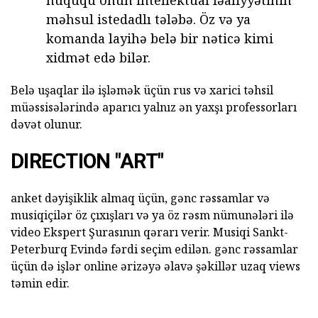
hüququ onun intellektual fəaliyyətinin
məhsul istedadlı tələbə. Öz və ya
komanda layihə belə bir nəticə kimi
xidmət edə bilər.
Belə uşaqlar ilə işləmək üçün rus və xarici təhsil
müəssisələrində aparıcı yalnız ən yaxşı professorları
dəvət olunur.
DIRECTION "ART"
anket dəyişiklik almaq üçün, gənc rəssamlar və
musiqiçilər öz çıxışları və ya öz rəsm nümunələri ilə
video Ekspert Şurasının qərarı verir. Musiqi Sankt-
Peterburq Evində fərdi seçim edilən. gənc rəssamlar
üçün də işlər online ərizəyə əlavə şəkillər uzaq views
təmin edir.