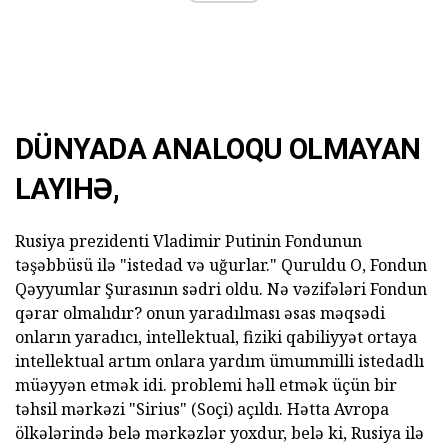
DÜNYADA ANALOQU OLMAYAN
LAYIHƏ,
Rusiya prezidenti Vladimir Putinin Fondunun
təşəbbüsü ilə "istedad və uğurlar." Quruldu O, Fondun
Qəyyumlar Şurasının sədri oldu. Nə vəzifələri Fondun
qərar olmalıdır? onun yaradılması əsas məqsədi
onların yaradıcı, intellektual, fiziki qabiliyyət ortaya
intellektual artım onlara yardım ümummilli istedadlı
müəyyən etmək idi. problemi həll etmək üçün bir
təhsil mərkəzi "Sirius" (Soçi) açıldı. Hətta Avropa
ölkələrində belə mərkəzlər yoxdur, belə ki, Rusiya ilə