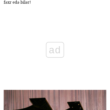
fəxr edə bilər!
ad