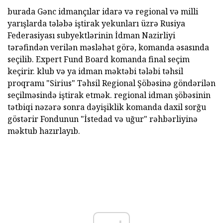
burada Gənc idmançılar idarə və regional və milli
yarışlarda tələbə iştirak yekunları üzrə Rusiya
Federasiyası subyektlərinin İdman Nazirliyi
tərəfindən verilən məsləhət görə, komanda əsasında
seçilib. Expert Fund Board komanda final seçim
keçirir. klub və ya idman məktəbi tələbi təhsil
proqramı "Sirius" Təhsil Regional Şöbəsinə göndərilən
seçilməsində iştirak etmək. regional idman şöbəsinin
tətbiqi nəzərə sonra dəyişiklik komanda daxil sorğu
göstərir Fondunun "İstedad və uğur" rəhbərliyinə
məktub hazırlayıb.