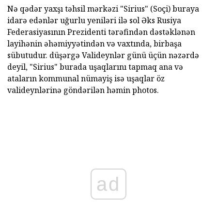
Nə qədər yaxşı təhsil mərkəzi "Sirius" (Soçi) buraya
idarə edənlər uğurlu yeniləri ilə sol Əks Rusiya
Federasiyasının Prezidenti tərəfindən dəstəklənən
layihənin əhəmiyyətindən və vaxtında, birbaşa
sübutudur. düşərgə Valideynlər günü üçün nəzərdə
deyil, "Sirius" burada uşaqlarını tapmaq ana və
ataların kommunal nümayiş isə uşaqlar öz
valideynlərinə göndərilən həmin photos.
ad