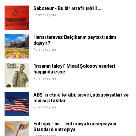
Saboteur - Bu bir ətraflı təhlili ...
Formalaşma
Hansı tərəvəz Belçikanın paytaxtı adını
daşıyır?
Formalaşma
"Insanın taleyi" Mixail Şoloxov əsərləri
haqqında esse
Formalaşma
ABŞ-ın etnik tərkibi: təsviri, xüsusiyyətləri və
maraqlı faktlar
Formalaşma
Entropy - bu ... entropiya konsepsiyası.
Standard entropiya