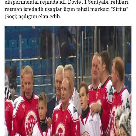
eksperimental rejimdə idi. Dövlət 1 Sentyabr rəhbəri
rəsmən istedadlı uşaqlar üçün təhsil mərkəzi "Sirius"
(Soçi) açdığını elan edib.