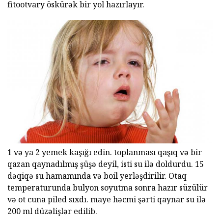
fitootvary öskürək bir yol hazırlayır.
1 və ya 2 yemek kaşığı edin. toplanması qaşıq və bir
qazan qaynadılmış şüşə deyil, isti su ilə doldurdu. 15
dəqiqə su hamamında və boil yerləşdirilir. Otaq
temperaturunda bulyon soyutma sonra hazır süzülür
və ot cuna piled sıxdı. maye həcmi şərti qaynar su ilə
200 ml düzəlişlər edilib.