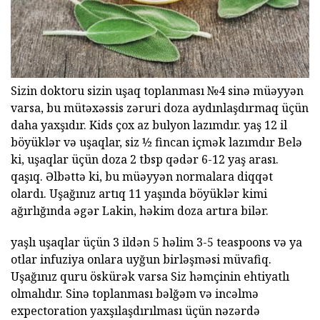
Sizin doktoru sizin uşaq toplanması №4 sinə müəyyən
varsa, bu mütəxəssis zəruri doza aydınlaşdırmaq üçün
daha yaxşıdır. Kids çox az bulyon lazımdır. yaş 12 il
böyüklər və uşaqlar, siz ½ fincan içmək lazımdır Belə
ki, uşaqlar üçün doza 2 tbsp qədər 6-12 yaş arası.
qaşıq. Əlbəttə ki, bu müəyyən normalara diqqət
olardı. Uşağınız artıq 11 yaşında böyüklər kimi
ağırlığında əgər Lakin, həkim doza artıra bilər.
yaşlı uşaqlar üçün 3 ildən 5 həlim 3-5 teaspoons və ya
otlar infuziya onlara uyğun birləşməsi müvafiq.
Uşağınız quru öskürək varsa Siz həmçinin ehtiyatlı
olmalıdır. Sinə toplanması bəlğəm və incəlmə
expectoration yaxşılaşdırılması üçün nəzərdə