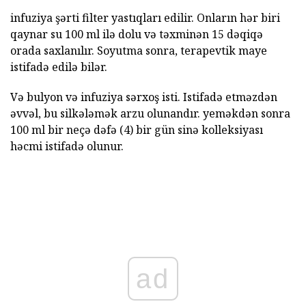
infuziya şərti filter yastıqları edilir. Onların hər biri
qaynar su 100 ml ilə dolu və təxminən 15 dəqiqə
orada saxlanılır. Soyutma sonra, terapevtik maye
istifadə edilə bilər.
Və bulyon və infuziya sərxoş isti. Istifadə etməzdən
əvvəl, bu silkələmək arzu olunandır. yeməkdən sonra
100 ml bir neçə dəfə (4) bir gün sinə kolleksiyası
həcmi istifadə olunur.
ad