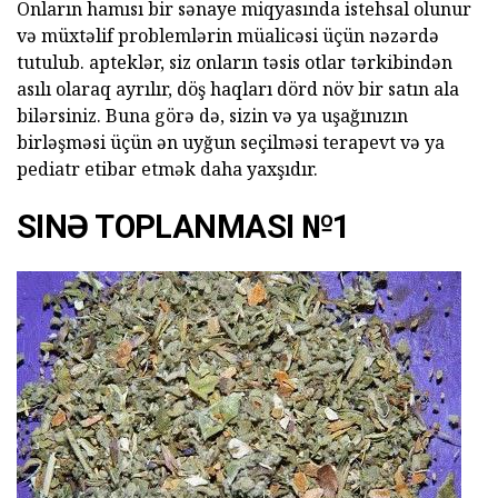
Onların hamısı bir sənaye miqyasında istehsal olunur
və müxtəlif problemlərin müalicəsi üçün nəzərdə
tutulub. apteklər, siz onların təsis otlar tərkibindən
asılı olaraq ayrılır, döş haqları dörd növ bir satın ala
bilərsiniz. Buna görə də, sizin və ya uşağınızın
birləşməsi üçün ən uyğun seçilməsi terapevt və ya
pediatr etibar etmək daha yaxşıdır.
SINƏ TOPLANMASI №1