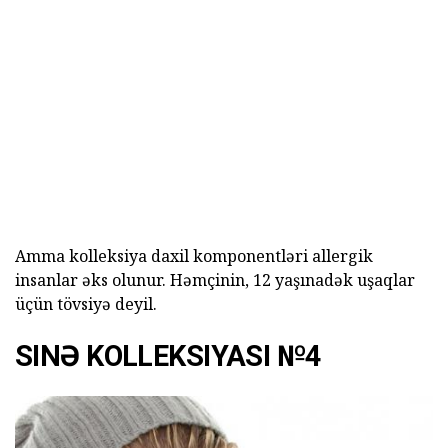
Amma kolleksiya daxil komponentləri allergik
insanlar əks olunur. Həmçinin, 12 yaşınadək uşaqlar
üçün tövsiyə deyil.
SINƏ KOLLEKSIYASI №4