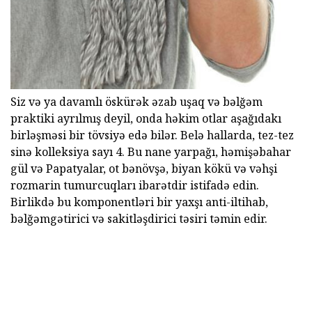
Siz və ya davamlı öskürək əzab uşaq və bəlğəm
praktiki ayrılmış deyil, onda həkim otlar aşağıdakı
birləşməsi bir tövsiyə edə bilər. Belə hallarda, tez-tez
sinə kolleksiya sayı 4. Bu nane yarpağı, həmişəbahar
gül və Papatyalar, ot bənövşə, biyan kökü və vəhşi
rozmarin tumurcuqları ibarətdir istifadə edin.
Birlikdə bu komponentləri bir yaxşı anti-iltihab,
bəlğəmgətirici və sakitləşdirici təsiri təmin edir.