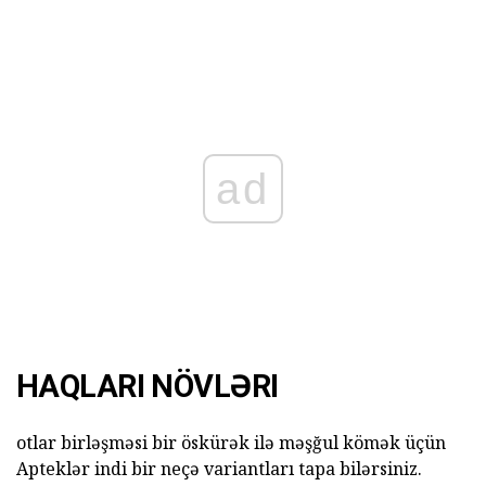
ad
HAQLARI NÖVLƏRI
otlar birləşməsi bir öskürək ilə məşğul kömək üçün
Apteklər indi bir neçə variantları tapa bilərsiniz.