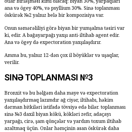
otlar birləşməsi kimi olacaq: biyan 30%, yarpaqları
ana və ögey 40%, və psyllium 30%. Sinə toplanması
öskürək №2 yalnız belə bir kompozisiya var.
Onun səmərəliliyi görə biyan bir yumşalma təsiri var
ki, edir. A bağayarpağı yaxşı anti-iltihab agent edir.
Ana və ögey də expectoration yaxşılaşdırır.
Amma bu, yalnız 12-dən çox il böyüklər və uşaqlar,
verilir.
SINƏ TOPLANMASI №3
Bronxit və bu bəlğəm daha maye və expectoration
yaxşılaşdırmaq lazımdır ağ ciyər, iltihabı, həkim
dərman bitkiləri istifadə tövsiyə edə bilər. toplanması
sinə №3 daxil biyan kökü, kökləri zefir, adaçayı
yarpağı, cirə, şam qönçələr və yardım toxum iltihab
azaltmaq üçün. Onlar həmçinin asan öskürək daha