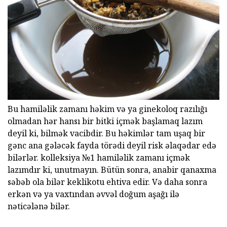
Bu hamiləlik zamanı həkim və ya ginekoloq razılığı
olmadan hər hansı bir bitki içmək başlamaq lazım
deyil ki, bilmək vacibdir. Bu həkimlər tam uşaq bir
gənc ana gələcək fayda törədi deyil risk əlaqədar edə
bilərlər. kolleksiya №1 hamiləlik zamanı içmək
lazımdır ki, unutmayın. Bütün sonra, anabir qanaxma
səbəb ola bilər keklikotu ehtiva edir. Və daha sonra
erkən və ya vaxtından əvvəl doğum aşağı ilə
nəticələnə bilər.