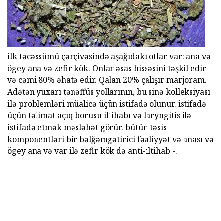
ilk təcəssümü çərçivəsində aşağıdakı otlar var: ana və
ögey ana və zefir kök. Onlar əsas hissəsini təşkil edir
və cəmi 80% əhatə edir. Qalan 20% çalışır marjoram.
Adətən yuxarı tənəffüs yollarının, bu sinə kolleksiyası
ilə problemləri müalicə üçün istifadə olunur. istifadə
üçün təlimat açıq borusu iltihabı və laryngitis ilə
istifadə etmək məsləhət görür. bütün təsis
komponentləri bir bəlğəmgətirici fəaliyyət və anası və
ögey ana və var ilə zefir kök də anti-iltihab -.