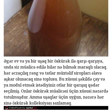
Əgər ev və ya bir uşaq bir öskürək ilə qarşı-qarşıya,
onda siz müalicə edilə bilər nə bilmək maraqlı olacaq.
hər əczaçılıq rəng və tatlar müxtəlif siropları əlavə
aşkar olunacaq sinə toplusu. Bu xüsusi şəkildə çay və
ya modul etmək istədiyiniz otlar bir qarışıq qədər
seçilmiş. Onlar öskürək müalicəsi üçün xüsusi nəzərdə
tutulmuşdur. Amma uşaqlar üçün uyğun, nəzərə hər
sinə öskürək kolleksiyası saxlamaq.