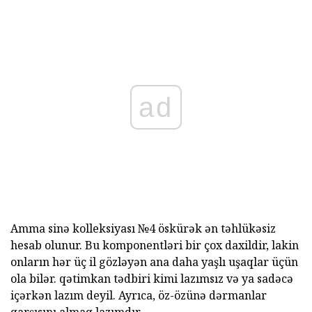
ad
Amma sinə kolleksiyası №4 öskürək ən təhlükəsiz
hesab olunur. Bu komponentləri bir çox daxildir, lakin
onların hər üç il gözləyən ana daha yaşlı uşaqlar üçün
ola bilər. qətimkan tədbiri kimi lazımsız və ya sadəcə
içərkən lazım deyil. Ayrıca, öz-özünə dərmanlar