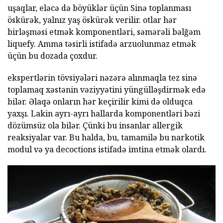
uşaqlar, eləcə də böyüklər üçün Sinə toplanması
öskürək, yalnız yaş öskürək verilir. otlar hər
birləşməsi etmək komponentləri, səmərəli bəlğəm
liquefy. Amma təsirli istifadə arzuolunmaz etmək
üçün bu dozada çoxdur.
ekspertlərin tövsiyələri nəzərə alınmaqla tez sinə
toplamaq xəstənin vəziyyətini yüngülləşdirmək edə
bilər. Əlaqə onların hər keçirilir kimi də olduqca
yaxşı. Lakin ayrı-ayrı hallarda komponentləri bəzi
dözümsüz ola bilər. Çünki bu insanlar allergik
reaksiyalar var. Bu halda, bu, tamamilə bu narkotik
modul və ya decoctions istifadə imtina etmək olardı.