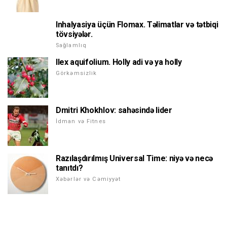
Inhalyasiya üçün Flomax. Təlimatlar və tətbiqi
tövsiyələr.
Sağlamlıq
Ilex aquifolium. Holly adi və ya holly
Görkəmsizlik
Dmitri Khokhlov: sahəsində lider
İdman və Fitnes
Razılaşdırılmış Universal Time: niyə və necə
tanıtdı?
Xəbərlər və Cəmiyyət