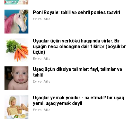
Poni Royale: təhlil və sehrli ponies təsviri
Ev və Ailə
Uşaqlar üçün yerkökü haqqında sirlər. Bir
uşağın necə olacağına dair fikirlər (böyüklər
üçün)
Ev və Ailə
Uşaq üçün diksiya təlimlər: fayl, təlimlər və
təhlil
Ev və Ailə
Uşaqlar yemək yoxdur - nə etməli? bir uşaq
yemi. uşaq yemək deyil
Ev və Ailə