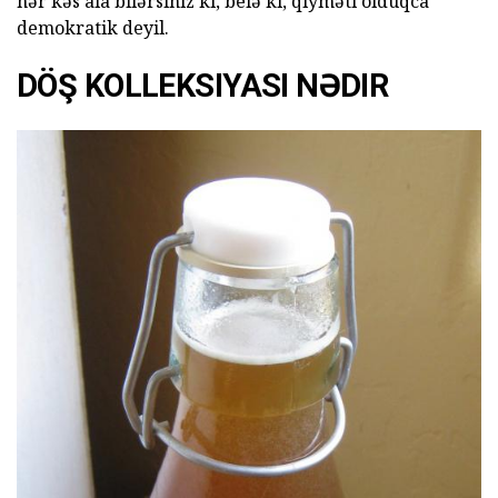
hər kəs ala bilərsiniz ki, belə ki, qiyməti olduqca
demokratik deyil.
DÖŞ KOLLEKSIYASI NƏDIR