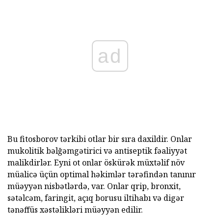
ad
Bu fitosborov tərkibi otlar bir sıra daxildir. Onlar
mukolitik bəlğəmgətirici və antiseptik fəaliyyət
malikdirlər. Eyni ot onlar öskürək müxtəlif növ
müalicə üçün optimal həkimlər tərəfindən tanınır
müəyyən nisbətlərdə, var. Onlar qrip, bronxit,
sətəlcəm, faringit, açıq borusu iltihabı və digər
tənəffüs xəstəlikləri müəyyən edilir.