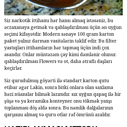
Siz narkotik ittihamı hər hansı almaq istəsəniz, bu
əczaxanaya getmək və qablaşdırılması üçün ən uyğun
seçimi kifayətdir. Modern sənaye 100 qram karton
paket yalnız dərman vasitələrin təklif edir. Bu filter
yastıqları ittihamların hər tapmaq üçün indi çox
asandır. Onlar müntəzəm çay kimi dəmlənir olunur.
qablaşdırılması Flowers və ot, daha ətraflı daşları
keçirlər.
Siz qurudulmuş göyərti ilə standart karton qutu
etibar əgər Lakin, sonra bitki onlara olan saxlama
bəzi nüanslar bilmək lazımdır. sıx uyğun qapaq ilə bir
şüşə və ya keramika konteyner onu tökmək yaxşı
toplanması döş əldə sonra. Bu nəmlik dalğalarının
qarşısını almaq və quru otlar rəf ömrünü azaldır.