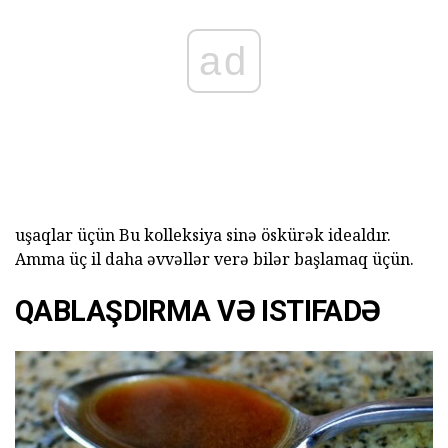
ad
uşaqlar üçün Bu kolleksiya sinə öskürək idealdır.
Amma üç il daha əvvəllər verə bilər başlamaq üçün.
QABLAŞDIRMA VƏ ISTIFADƏ