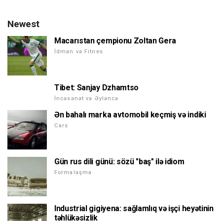
Newest
Macarıstan çempionu Zoltan Gera
İdman və Fitnes
Tibet: Sanjay Dzhamtso
İncəsənət və Əyləncə
Ən bahalı marka avtomobil keçmiş və indiki
Cars
Gün rus dili günü: sözü "baş" ilə idiom
Formalaşma
Industrial gigiyena: sağlamlıq və işçi heyətinin
təhlükəsizlik