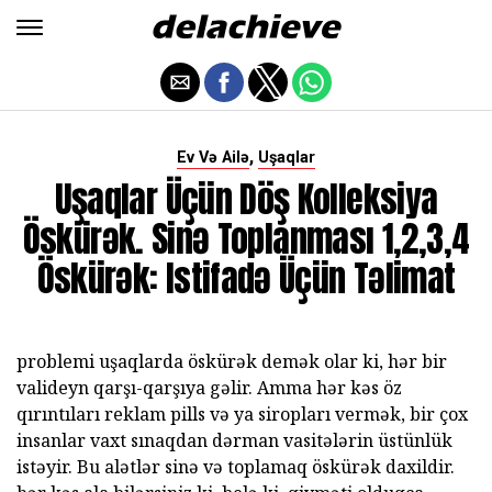
,
Ev Və Ailə
Uşaqlar
Uşaqlar Üçün Döş Kolleksiya
Öskürək. Sinə Toplanması 1,2,3,4
Öskürək: Istifadə Üçün Təlimat
problemi uşaqlarda öskürək demək olar ki, hər bir
valideyn qarşı-qarşıya gəlir. Amma hər kəs öz
qırıntıları reklam pills və ya siropları vermək, bir çox
insanlar vaxt sınaqdan dərman vasitələrin üstünlük
istəyir. Bu alətlər sinə və toplamaq öskürək daxildir.