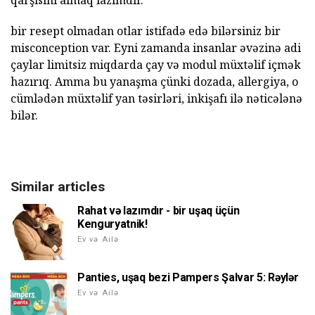
qarşısını almaq lazımdır.
bir resept olmadan otlar istifadə edə bilərsiniz bir
misconception var. Eyni zamanda insanlar əvəzinə adi
çaylar limitsiz miqdarda çay və modul müxtəlif içmək
hazırıq. Amma bu yanaşma çünki dozada, allergiya, o
cümlədən müxtəlif yan təsirləri, inkişafı ilə nəticələnə
bilər.
Similar articles
Rahat və lazımdır - bir uşaq üçün
Kenguryatnik!
Ev və Ailə
Panties, uşaq bezi Pampers Şalvar 5: Rəylər
Ev və Ailə