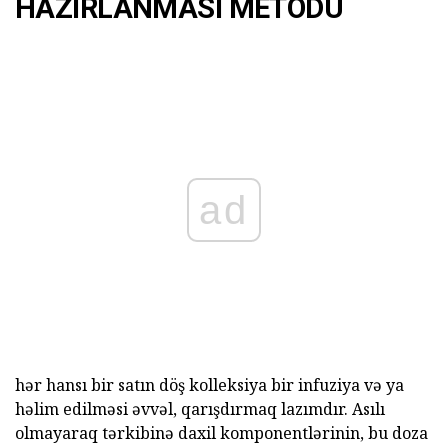
HAZIRLANMASI METODU
ad
hər hansı bir satın döş kolleksiya bir infuziya və ya
həlim edilməsi əvvəl, qarışdırmaq lazımdır. Asılı
olmayaraq tərkibinə daxil komponentlərinin, bu doza