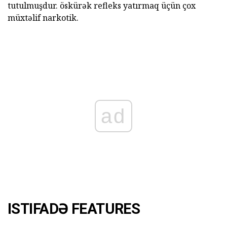
tutulmuşdur. öskürək refleks yatırmaq üçün çox
müxtəlif narkotik.
ad
ISTIFADƏ FEATURES