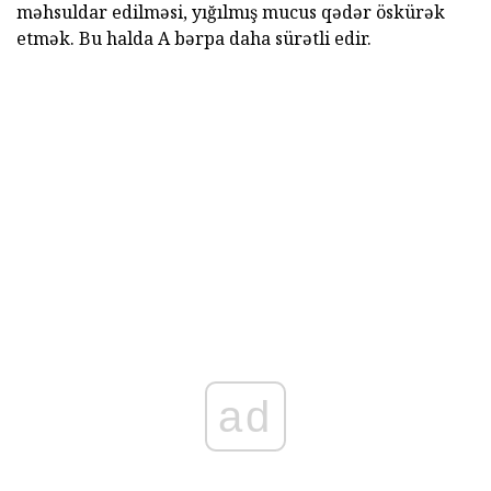
məhsuldar edilməsi, yığılmış mucus qədər öskürək
etmək. Bu halda A bərpa daha sürətli edir.
ad