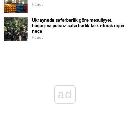
Hüquq
Ukraynada səfərbərlik görə məsuliyyət.
hüquqi və pulsuz səfərbərlik tərk etmək üçün
necə
Hüquq
ad