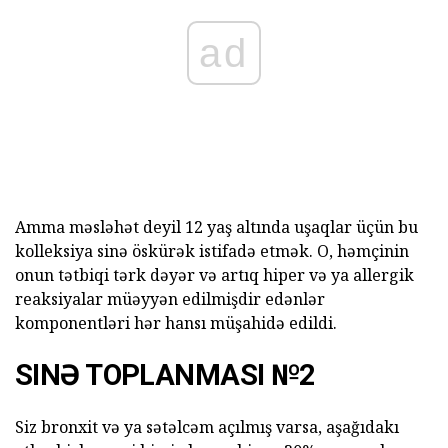
ad
Amma məsləhət deyil 12 yaş altında uşaqlar üçün bu
kolleksiya sinə öskürək istifadə etmək. O, həmçinin
onun tətbiqi tərk dəyər və artıq hiper və ya allergik
reaksiyalar müəyyən edilmişdir edənlər
komponentləri hər hansı müşahidə edildi.
SINƏ TOPLANMASI №2
Siz bronxit və ya sətəlcəm açılmış varsa, aşağıdakı