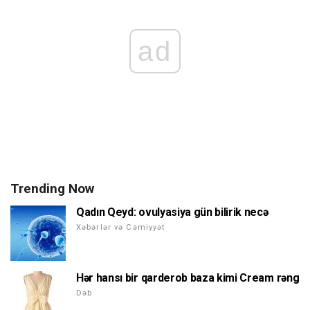
ad
Trending Now
Qadın Qeyd: ovulyasiya gün bilirik necə
Xəbərlər və Cəmiyyət
Hər hansı bir qarderob baza kimi Cream rəng
Dəb