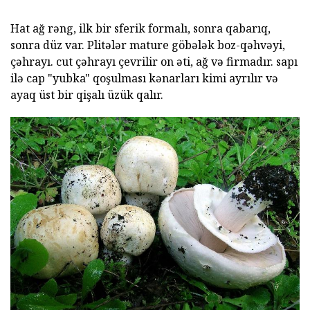
Hat ağ rəng, ilk bir sferik formalı, sonra qabarıq,
sonra düz var. Plitələr mature göbələk boz-qəhvəyi,
çəhrayı. cut çəhrayı çevrilir on əti, ağ və firmadır. sapı
ilə cap "yubka" qoşulması kənarları kimi ayrılır və
ayaq üst bir qişalı üzük qalır.