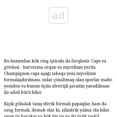
ad
Bu baxımdan kök ring iştirakı ilə fərqlənir. Caps və
gövdəsi - barvermə orqan və mycelium yerdə.
Champignon caps aşağı təbəqə yeni mycelium
formalaşdırılması, onlar çoxaltmaq olan sporlar məhv.
yeniden və bunun üçün əlverişli şəraitin yaradılması
ilə ədəd kürü bilər.
Kiçik göbələk tanış sferik formalı papaqlar, həm də
zəng formalı, demək olar ki, silindrik yalnız ola bilər.
onun üz hərəkət və kök bir və ya iki üzük təşkil