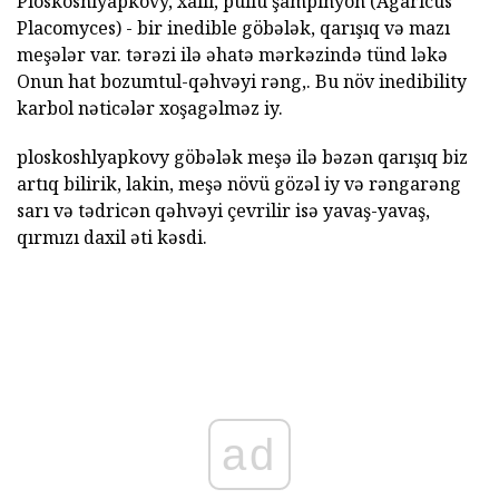
Ploskoshlyapkovy, xallı, pullu şampinyon (Agaricus
Placomyces) - bir inedible göbələk, qarışıq və mazı
meşələr var. tərəzi ilə əhatə mərkəzində tünd ləkə
Onun hat bozumtul-qəhvəyi rəng,. Bu növ inedibility
karbol nəticələr xoşagəlməz iy.
ploskoshlyapkovy göbələk meşə ilə bəzən qarışıq biz
artıq bilirik, lakin, meşə növü gözəl iy və rəngarəng
sarı və tədricən qəhvəyi çevrilir isə yavaş-yavaş,
qırmızı daxil əti kəsdi.
ad