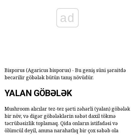
ad
Bisporus (Agaricus bisporus) - Bu geniş süni şəraitdə
becərilir göbələk bütün tanış növüdür.
YALAN GÖBƏLƏK
Mushroom alıcılar tez-tez şərti zəhərli (yalan) göbələk
bir növ, və digər göbələklərin səbət daxil tökmə
təcrübəsizlik toplamaq. Qida onların istifadəsi və
ölümcül deyil, amma narahatlıq bir çox səbəb ola