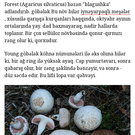
Forest (Agaricus silvaticus) bəzən "blagushka"
adlandırıb. göbələk Bu növ bilər
iynəyarpaqlı meşələr
, xüsusilə qarışqa kurqanları haqqında, oktyabr ayının
ortalarında yay. dad baxmayaraq, nadir hallarda
toplanır. Bir çox sellüloz növbəsində qonur-qırmızı
rəng olur ki, qorxudur.
Young göbələk köhnə nümunələri ilə əks oluna bilər
ki, bir ağ ring ilə yüksək ayaq. Cap yumurtavarı, sonra
qabarıq olur, bir zəng şəklində bənzəyir, və sonra -
düz səcdə edir. Bu lifli lopa var qəhvəyi.