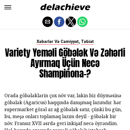
,
Xəbərlər Və Cəmiyyət
Təbiət
Variety Yeməli Göbələk Və Zəhərli
Ayırmaq Üçün Necə
Shampinona-?
Orada göbələklərin çox növ var, lakin biz düyməsinə
göbələk (Agaricus) haqqında danışmaq lazımdır. hər
supermarket gözəl az ağ göbələk satır, çünki bu gün,
bu, meşə onları toplamaq lazım deyil - göbələk bir
növ. Fransız XVII əsrdə geri inkişaf necə öyrəndim.