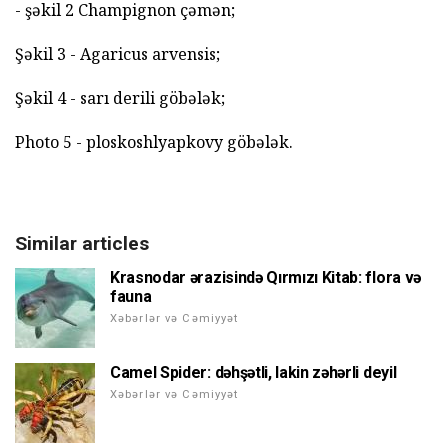
- şəkil 2 Champignon çəmən;
Şəkil 3 - Agaricus arvensis;
Şəkil 4 - sarı derili göbələk;
Photo 5 - ploskoshlyapkovy göbələk.
Similar articles
Krasnodar ərazisində Qırmızı Kitab: flora və
fauna
Xəbərlər və Cəmiyyət
Camel Spider: dəhşətli, lakin zəhərli deyil
Xəbərlər və Cəmiyyət