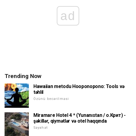
ad
Trending Now
Hawaiian metodu Hooponopono: Tools və
təhlil
Özünü becərilməsi
Miramare Hotel 4 * (Yunanıstan / о.Крит) -
şəkillər, qiymətlər və otel haqqında
Səyahət