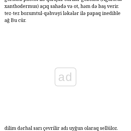
xanthodermus) açıq sahədə və ot, həm də baş verir.
tez-tez bozumtul-qəhvəyi ləkələr ilə papaq inedible
ağ Bu cür.
ad
dilim dərhal sarı çevrilir adı uyğun olaraq sellüloz.