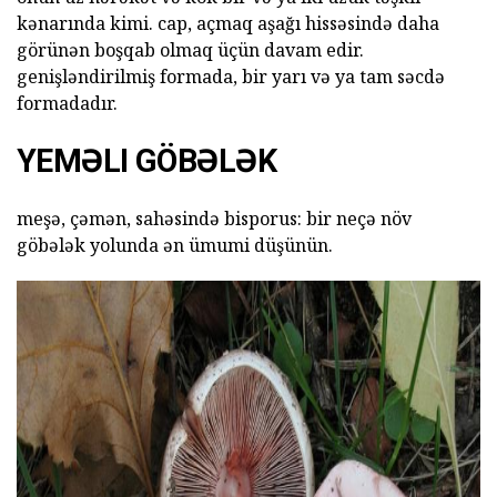
kənarında kimi. cap, açmaq aşağı hissəsində daha
görünən boşqab olmaq üçün davam edir.
genişləndirilmiş formada, bir yarı və ya tam səcdə
formadadır.
YEMƏLI GÖBƏLƏK
meşə, çəmən, sahəsində bisporus: bir neçə növ
göbələk yolunda ən ümumi düşünün.