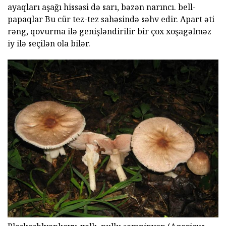
ayaqları aşağı hissəsi də sarı, bəzən narıncı. bell-
papaqlar Bu cür tez-tez sahəsində səhv edir. Apart əti
rəng, qovurma ilə genişləndirilir bir çox xoşagəlməz
iy ilə seçilən ola bilər.