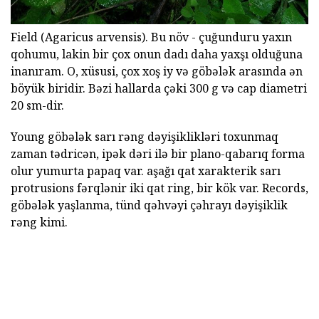
Field (Agaricus arvensis). Bu növ - çuğunduru yaxın
qohumu, lakin bir çox onun dadı daha yaxşı olduğuna
inanıram. O, xüsusi, çox xoş iy və göbələk arasında ən
böyük biridir. Bəzi hallarda çəki 300 g və cap diametri
20 sm-dir.
Young göbələk sarı rəng dəyişiklikləri toxunmaq
zaman tədricən, ipək dəri ilə bir plano-qabarıq forma
olur yumurta papaq var. aşağı qat xarakterik sarı
protrusions fərqlənir iki qat ring, bir kök var. Records,
göbələk yaşlanma, tünd qəhvəyi çəhrayı dəyişiklik
rəng kimi.