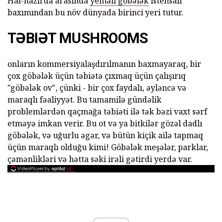
Hal-hazırda arasında
yeməli göbələk
istehsalı
baxımından bu növ dünyada birinci yeri tutur.
TƏBIƏT MUSHROOMS
onların kommersiyalaşdırılmanın baxmayaraq, bir
çox göbələk üçün təbiətə çıxmaq üçün çalışırıq
"göbələk ov", çünki - bir çox faydalı, əyləncə və
maraqlı fəaliyyət. Bu tamamilə gündəlik
problemlərdən qaçmağa təbiəti ilə tək bəzi vaxt sərf
etməyə imkan verir. Bu ot və ya bitkilər gözəl dadlı
göbələk, və uğurlu əgər, və bütün kiçik ailə tapmaq
üçün maraqlı olduğu kimi! Göbələk meşələr, parklar,
çəmənlikləri və hətta səki irəli gətirdi yerdə var.