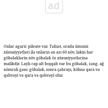
ad
Onlar agaric pileate var. Təbiət, orada ümumi
xüsusiyyətləri ilə onların ən azı 60 növ, lakin hər
göbələklərin növ göbələk öz xüsusiyyətlərinə
malikdir. Laylı cap alt boşqab var bu göbələk, zəng. ağ
nömrəli gənc göbələk, sonra çəhrayı, köhnə qara və
qəhvəyi və qara və qəhvəyi olur.