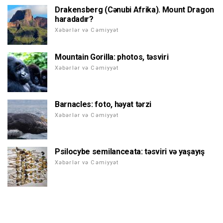
Drakensberg (Cənubi Afrika). Mount Dragon
haradadır?
Xəbərlər və Cəmiyyət
Mountain Gorilla: photos, təsviri
Xəbərlər və Cəmiyyət
Barnacles: foto, həyat tərzi
Xəbərlər və Cəmiyyət
Psilocybe semilanceata: təsviri və yaşayış
Xəbərlər və Cəmiyyət