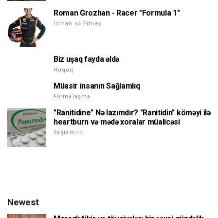
Roman Grozhan - Racer "Formula 1"
İdman və Fitnes
Biz uşaq fayda əldə
Hüquq
Müasir insanın Sağlamlıq
Formalaşma
"Ranitidine" Nə lazımdır? "Ranitidin" köməyi ilə
heartburn və mədə xoralar müalicəsi
Sağlamlıq
Newest