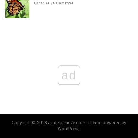
Xəbərlər və Cəmiyyət
ad
Copyright © 2018 az.delachieve.com. Theme powered by
WordPress.