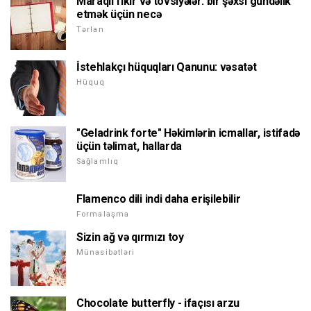
Maraqlı fikir və tövsiyələr: bir şəxsi gündəlik
etmək üçün necə
Tərlan
İstehlakçı hüquqları Qanunu: vəsatət
Hüquq
"Geladrink forte" Həkimlərin icmallar, istifadə
üçün təlimat, hallarda
Sağlamlıq
Flamenco dili indi daha erişilebilir
Formalaşma
Sizin ağ və qırmızı toy
Münasibətləri
Chocolate butterfly - ifaçısı arzu