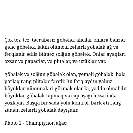
Çox tez-tez, təcrübəsiz göbələk alıcılar onlara bənzər
gənc göbələk, lakin ölümcül zəhərli göbələk ağ və
fərqlənir edilə bilməz
solğun göbələk.
Onlar ayaqları
oxşar və papaqlar, və plitələr, və üzüklər var.
göbələk və solğun göbələk olan, yeməli göbələk, hələ
parlaq rəng plitələr fərqli: Bu fərq aydın yalnız
böyüklər nümunələri görmək olar ki, yadda olmalıdır.
böyüklər göbələk tapmaq və cap aşağı hissəsində
yoxlayın. Başqa bir sadə yolu kontrol: bərk əti rəng
zaman zəhərli göbələk dəyişmir.
Photo 1 - Champignon ağac;