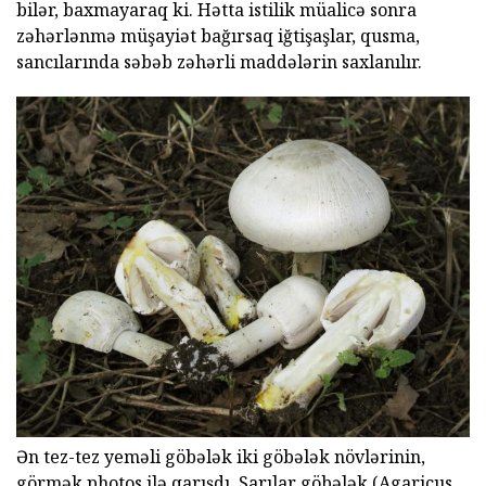
bilər, baxmayaraq ki. Hətta istilik müalicə sonra
zəhərlənmə müşayiət bağırsaq iğtişaşlar, qusma,
sancılarında səbəb zəhərli maddələrin saxlanılır.
Ən tez-tez yeməli göbələk iki göbələk növlərinin,
görmək photos ilə qarışdı. Sarılar göbələk (Agaricus