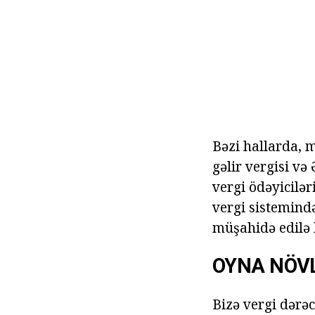
Bəzi hallarda, 
gəlir vergisi v
vergi ödəyicilər
vergi sistemində
müşahidə edilə b
OYNA NÖV
Bizə vergi dərə