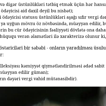
 və digər üstünlükləri tətbiq etmək üçün hər hansı
ödəyicisi aid daxil deyil bu nisbət);
i ödəyicisi statusu üstünlükləri aşağı sıfır vergi d
ə ya uyğun mövzu öz növbəsində, müəyyən edilir, bu
ərin bu cür ödəyicisinin fəaliyyəti dövlətə ona daha
 hüququ verən əlamətləri ilə xarakterizə olunur ki,
östəriciləri bir səbəbi - onların yaradılması üsulu.
r:
lleksiyası kəmiyyət qiymətləndirilməsi ədəd sabit
müəyyən edilir güman);
arın dəyəri vergi vahid mütənasibdir).