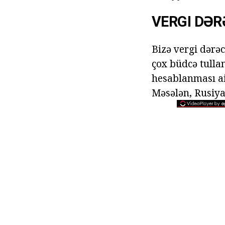
VERGI DƏR
Bizə vergi dərə
çox büdcə tulla
hesablanması aid
Məsələn, Rusiya