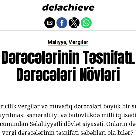
Maliyyə
Vergilər
,
 Dərəcələrinin Təsnifatı.
Dərəcələri Növləri
cilik vergilər və müvafiq dərəcələri böyük bir sı
 ayrılması səmərəliliyi və bütövlükdə milli iqtisad
axımından Səlahiyyətli dövlət siyasəti. Onların də
ergi dərəcələrinin təsnifatı səbəbləri ola bilər?