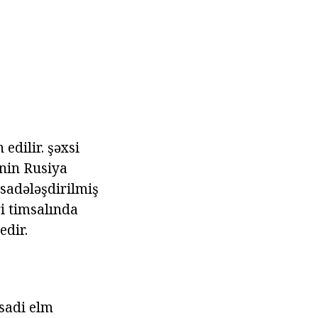
edilir. şəxsi
inin Rusiya
u sadələşdirilmiş
ri timsalında
edir.
isadi elm