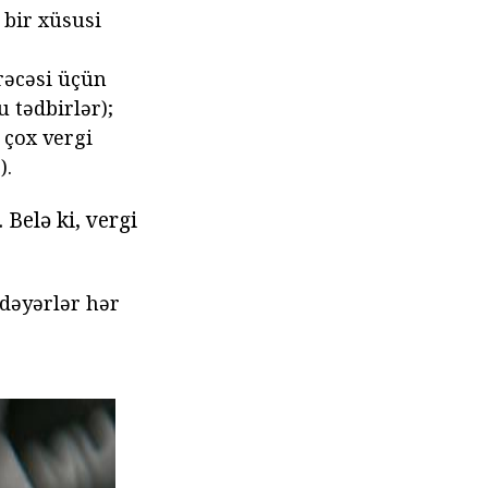
 bir xüsusi
ərəcəsi üçün
 tədbirlər);
 çox vergi
).
 Belə ki, vergi
 dəyərlər hər