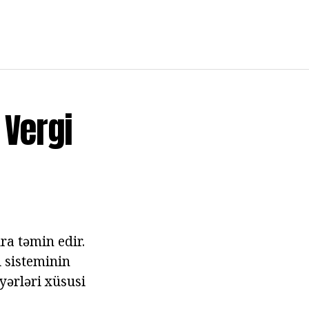
 Vergi
ra təmin edir.
i sisteminin
yərləri xüsusi