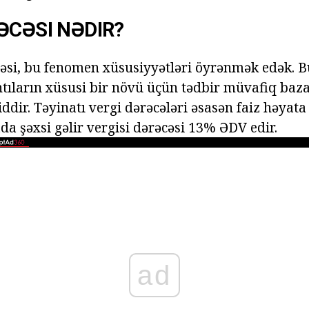
ƏCƏSI NƏDIR?
cəsi, bu fenomen xüsusiyyətləri öyrənmək edək. 
ntıların xüsusi bir növü üçün tədbir müvafiq baz
dir. Təyinatı vergi dərəcələri əsasən faiz həyata k
da şəxsi gəlir vergisi dərəcəsi 13% ƏDV edir.
ad