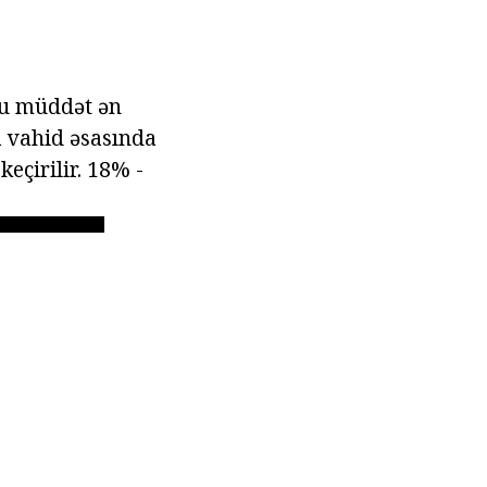
Bu müddət ən
a vahid əsasında
eçirilir. 18% -