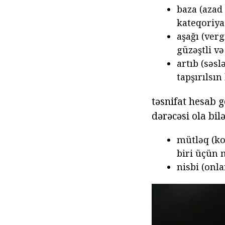
baza (azad
kateqoriya 
aşağı (verg
güzəştli v
artıb (səsl
tapşırılsın
təsnifat hesab g
dərəcəsi ola bilə
mütləq (ko
biri üçün 
nisbi (onl