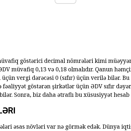
müvafiq göstərici decimal nömrələri kimi müəyyən 
ə ƏDV müvafiq 0,13 və 0,18 olmalıdır. Qanun həmç
i üçün vergi dərəcəsi 0 (sıfır) üçün verilə bilər. B
 fəaliyyət göstərən şirkətlər üçün ƏDV sıfır dəyə
ilər. Sonra, biz daha ətraflı bu xüsusiyyət hesab 
LƏRI
cələri əsas növləri var nə görmək edək. Dünya iqt