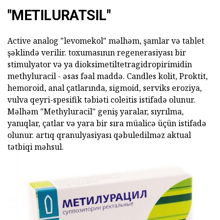
"METILURATSIL"
Active analog "levomekol" məlhəm, şamlar və tablet
şəklində verilir. toxumasının regenerasiyası bir
stimulyator və ya dioksimetiltetragidropirimidin
methyluracil - əsas fəal maddə. Candles kolit, Proktit,
hemoroid, anal çatlarında, sigmoid, serviks eroziya,
vulva qeyri-spesifik təbiəti coleitis istifadə olunur.
Məlhəm "Methyluracil" geniş yaralar, sıyrılma,
yanıqlar, çatlar və yara bir sıra müalicə üçün istifadə
olunur. artıq qranulyasiyası qəbuledilməz aktual
tətbiqi məhsul.