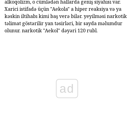
alkoqolizm, o cümlədən hallarda geniş siyahısı var.
Xarici istifadə üçün "Aekola" a hiper reaksiya və ya
kəskin iltihabı kimi baş verə bilər. yeyilməsi narkotik
təlimat göstərilir yan təsirləri, bir sayda məlumdur
olunur. narkotik "Aekol" dəyəri 120 rubl.
ad