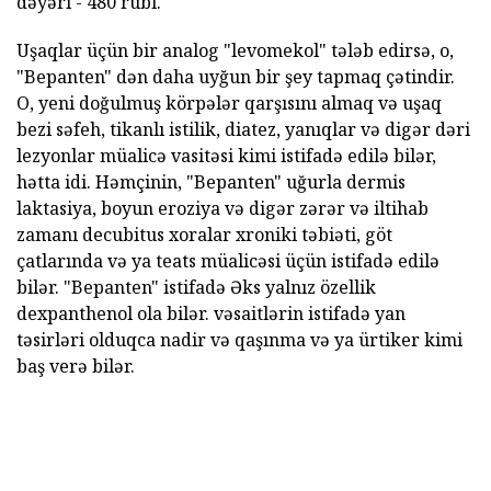
dəyəri - 480 rubl.
Uşaqlar üçün bir analog "levomekol" tələb edirsə, o,
"Bepanten" dən daha uyğun bir şey tapmaq çətindir.
O, yeni doğulmuş körpələr qarşısını almaq və uşaq
bezi səfeh, tikanlı istilik, diatez, yanıqlar və digər dəri
lezyonlar müalicə vasitəsi kimi istifadə edilə bilər,
hətta idi. Həmçinin, "Bepanten" uğurla dermis
laktasiya, boyun eroziya və digər zərər və iltihab
zamanı decubitus xoralar xroniki təbiəti, göt
çatlarında və ya teats müalicəsi üçün istifadə edilə
bilər. "Bepanten" istifadə Əks yalnız özellik
dexpanthenol ola bilər. vəsaitlərin istifadə yan
təsirləri olduqca nadir və qaşınma və ya ürtiker kimi
baş verə bilər.