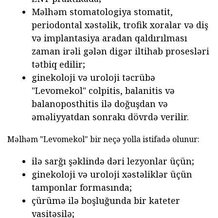
Məlhəm stomatologiya stomatit,
periodontal xəstəlik, trofik xoralar və diş
və implantasiya aradan qaldırılması
zaman irəli gələn digər iltihab prosesləri
tətbiq edilir;
ginekoloji və uroloji təcrübə
"Levomekol" colpitis, balanitis və
balanoposthitis ilə doğuşdan və
əməliyyatdan sonrakı dövrdə verilir.
Məlhəm "Levomekol" bir neçə yolla istifadə olunur:
ilə sarğı şəklində dəri lezyonlar üçün;
ginekoloji və uroloji xəstəliklər üçün
tamponlar formasında;
çürümə ilə boşluğunda bir kateter
vasitəsilə;