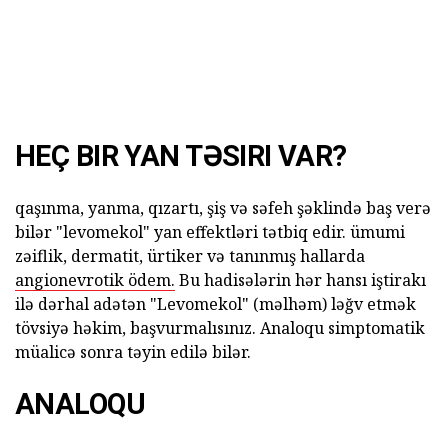
HEÇ BIR YAN TƏSIRI VAR?
qaşınma, yanma, qızartı, şiş və səfeh şəklində baş verə
bilər "levomekol" yan effektləri tətbiq edir. ümumi
zəiflik, dermatit, ürtiker və tanınmış hallarda
angionevrotik ödem.
Bu hadisələrin hər hansı iştirakı
ilə dərhal adətən "Levomekol" (məlhəm) ləğv etmək
tövsiyə həkim, başvurmalısınız. Analoqu simptomatik
müalicə sonra təyin edilə bilər.
ANALOQU