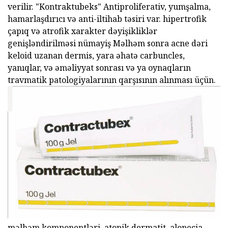
verilir. "Kontraktubeks" Antiproliferativ, yumşalma,
hamarlaşdırıcı və anti-iltihab təsiri var. hipertrofik
çapıq və atrofik xarakter dəyişikliklər
genişləndirilməsi nümayiş Məlhəm sonra acne dəri
keloid uzanan dermis, yara əhatə carbuncles,
yanıqlar, və əməliyyat sonrası və ya oynaqların
travmatik patologiyalarının qarşısının alınması üçün.
məlhəm komponentləri, atopik dermatit, alopecia