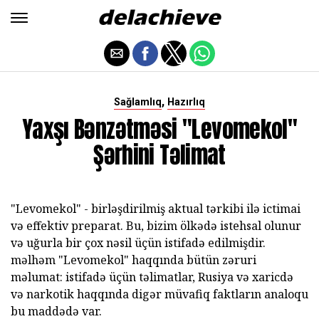
,
Sağlamlıq
Hazırlıq
Yaxşı Bənzətməsi "levomekol"
Şərhini Təlimat
"Levomekol" - birləşdirilmiş aktual tərkibi ilə ictimai
və effektiv preparat. Bu, bizim ölkədə istehsal olunur
və uğurla bir çox nəsil üçün istifadə edilmişdir.
məlhəm "Levomekol" haqqında bütün zəruri
məlumat: istifadə üçün təlimatlar, Rusiya və xaricdə
və narkotik haqqında digər müvafiq faktların analoqu
bu maddədə var.