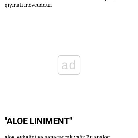
qiyməti mövcuddur.
ad
"ALOE LINIMENT"
aloe, evkalipt və gənəgərçək yağı: Bu analoq