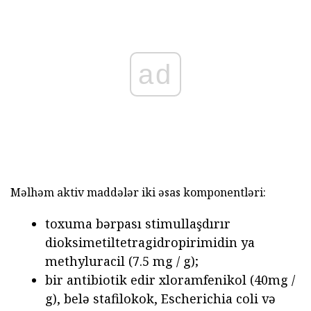
ad
Məlhəm aktiv maddələr iki əsas komponentləri:
toxuma bərpası stimullaşdırır
dioksimetiltetragidropirimidin ya
methyluracil (7.5 mg / g);
bir antibiotik edir xloramfenikol (40mg /
g), belə stafilokok, Escherichia coli və