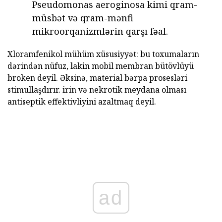
Pseudomonas aeroginosa kimi qram-
müsbət və qram-mənfi
mikroorqanizmlərin qarşı fəal.
Xloramfenikol mühüm xüsusiyyət: bu toxumaların
dərindən nüfuz, lakin mobil membran bütövlüyü
broken deyil. Əksinə, material bərpa prosesləri
stimullaşdırır. irin və nekrotik meydana olması
antiseptik effektivliyini azaltmaq deyil.
ad