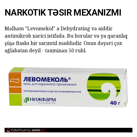
NARKOTIK TƏSIR MEXANIZMI
Məlhəm "Levomekol" a Dehydrating və aiddir
antimikrob xarici istifadə. Bu borular və ya qaranlıq
şüşə flasks bir sarımtıl maddədir. Onun dəyəri çox
ağlabatan deyil - təxminən 50 rubl.