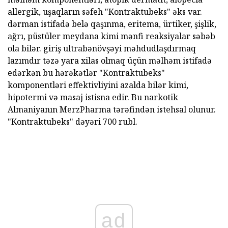
allergik, uşaqların səfeh "Kontraktubeks" əks var.
dərman istifadə belə qaşınma, eritema, ürtiker, şişlik,
ağrı, püstüler meydana kimi mənfi reaksiyalar səbəb
ola bilər. giriş ultrabənövşəyi məhdudlaşdırmaq
lazımdır təzə yara xilas olmaq üçün məlhəm istifadə
edərkən bu hərəkətlər "Kontraktubeks"
komponentləri effektivliyini azalda bilər kimi,
hipotermi və masaj istisna edir. Bu narkotik
Almaniyanın MerzPharma tərəfindən istehsal olunur.
"Kontraktubeks" dəyəri 700 rubl.
ad