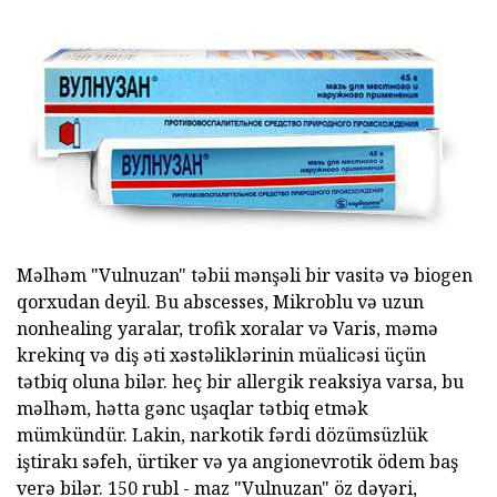
Məlhəm "Vulnuzan" təbii mənşəli bir vasitə və biogen
qorxudan deyil. Bu abscesses, Mikroblu və uzun
nonhealing yaralar, trofik xoralar və Varis, məmə
krekinq və diş əti xəstəliklərinin müalicəsi üçün
tətbiq oluna bilər. heç bir allergik reaksiya varsa, bu
məlhəm, hətta gənc uşaqlar tətbiq etmək
mümkündür. Lakin, narkotik fərdi dözümsüzlük
iştirakı səfeh, ürtiker və ya angionevrotik ödem baş
verə bilər. 150 rubl - maz "Vulnuzan" öz dəyəri,