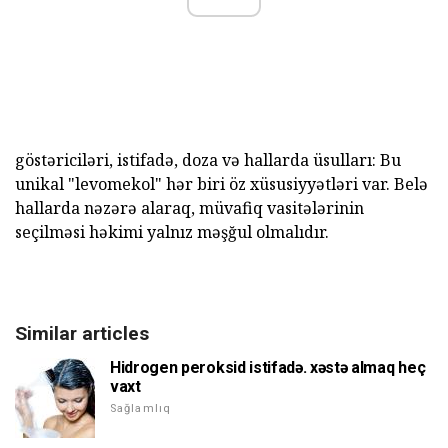
göstəriciləri, istifadə, doza və hallarda üsulları: Bu
unikal "levomekol" hər biri öz xüsusiyyətləri var. Belə
hallarda nəzərə alaraq, müvafiq vasitələrinin
seçilməsi həkimi yalnız məşğul olmalıdır.
Similar articles
Hidrogen peroksid istifadə. xəstə almaq heç
vaxt
Sağlamlıq