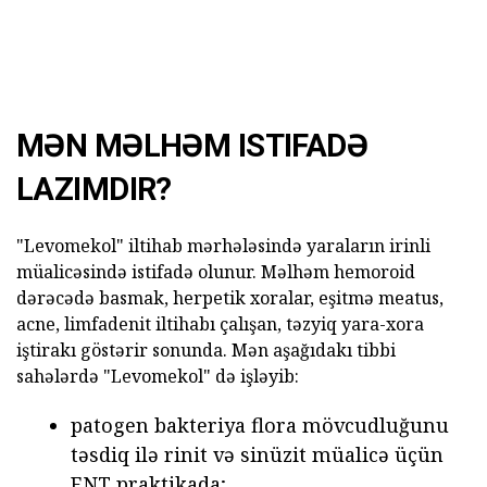
MƏN MƏLHƏM ISTIFADƏ
LAZIMDIR?
"Levomekol" iltihab mərhələsində yaraların irinli
müalicəsində istifadə olunur. Məlhəm hemoroid
dərəcədə basmak, herpetik xoralar, eşitmə meatus,
acne, limfadenit iltihabı çalışan, təzyiq yara-xora
iştirakı göstərir sonunda. Mən aşağıdakı tibbi
sahələrdə "Levomekol" də işləyib:
patogen bakteriya flora mövcudluğunu
təsdiq ilə rinit və sinüzit müalicə üçün
ENT praktikada;