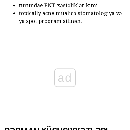
turundae ENT-xəstəliklər kimi
topically acne müalicə stomatologiya və
ya spot proqram silinən.
ad