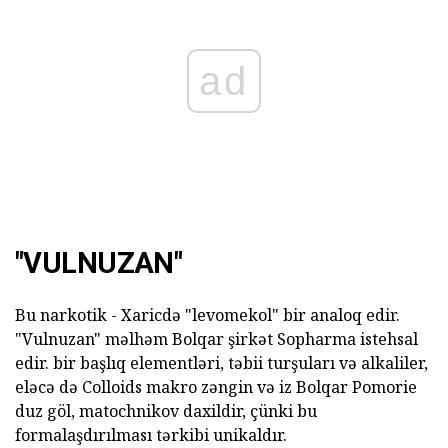
ad
"VULNUZAN"
Bu narkotik - Xaricdə "levomekol" bir analoq edir.
"Vulnuzan" məlhəm Bolqar şirkət Sopharma istehsal
edir. bir başlıq elementləri, təbii turşuları və alkaliler,
eləcə də Colloids makro zəngin və iz Bolqar Pomorie
duz göl, matochnikov daxildir, çünki bu
formalaşdırılması tərkibi unikaldır.