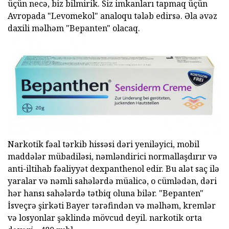
üçün necə, biz bilmirik. Siz imkanları tapmaq üçün
Avropada "Levomekol" analoqu tələb edirsə. Əla əvəz
daxili məlhəm "Bepanten" olacaq.
Narkotik fəal tərkib hissəsi dəri yeniləyici, mobil
maddələr mübadiləsi, nəmləndirici normallaşdırır və
anti-iltihab fəaliyyət dexpanthenol edir. Bu alət saç ilə
yaralar və nəmli sahələrdə müalicə, o cümlədən, dəri
hər hansı sahələrdə tətbiq oluna bilər. "Bepanten"
İsveçrə şirkəti Bayer tərəfindən və məlhəm, kremlər
və losyonlar şəklində mövcud deyil. narkotik orta