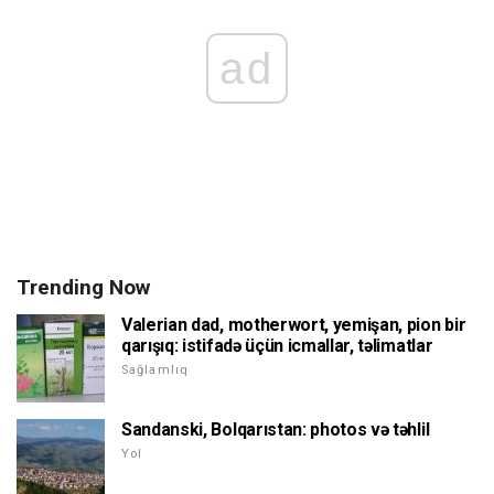
ad
Trending Now
Valerian dad, motherwort, yemişan, pion bir
qarışıq: istifadə üçün icmallar, təlimatlar
Sağlamlıq
Sandanski, Bolqarıstan: photos və təhlil
Yol