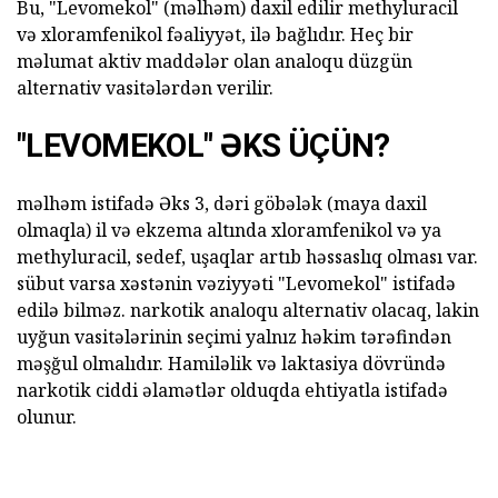
Bu, "Levomekol" (məlhəm) daxil edilir methyluracil
və xloramfenikol fəaliyyət, ilə bağlıdır. Heç bir
məlumat aktiv maddələr olan analoqu düzgün
alternativ vasitələrdən verilir.
"LEVOMEKOL" ƏKS ÜÇÜN?
məlhəm istifadə Əks 3, dəri göbələk (maya daxil
olmaqla) il və ekzema altında xloramfenikol və ya
methyluracil, sedef, uşaqlar artıb həssaslıq olması var.
sübut varsa xəstənin vəziyyəti "Levomekol" istifadə
edilə bilməz. narkotik analoqu alternativ olacaq, lakin
uyğun vasitələrinin seçimi yalnız həkim tərəfindən
məşğul olmalıdır. Hamiləlik və laktasiya dövründə
narkotik ciddi əlamətlər olduqda ehtiyatla istifadə
olunur.