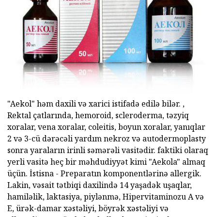
"Aekol" həm daxili və xarici istifadə edilə bilər. ,
Rektal çatlarında, hemoroid, scleroderma, təzyiq
xoralar, vena xoralar, coleitis, boyun xoralar, yanıqlar
2 və 3-cü dərəcəli yardım nekroz və autodermoplasty
sonra yaraların irinli səmərəli vasitədir. faktiki olaraq
yerli vasitə heç bir məhdudiyyət kimi "Aekola" almaq
üçün. İstisna - Preparatın komponentlərinə allergik.
Lakin, vəsait tətbiqi daxilində 14 yaşadək uşaqlar,
hamiləlik, laktasiya, piylənmə, Hipervitaminozu A və
E, ürək-damar xəstəliyi, böyrək xəstəliyi və