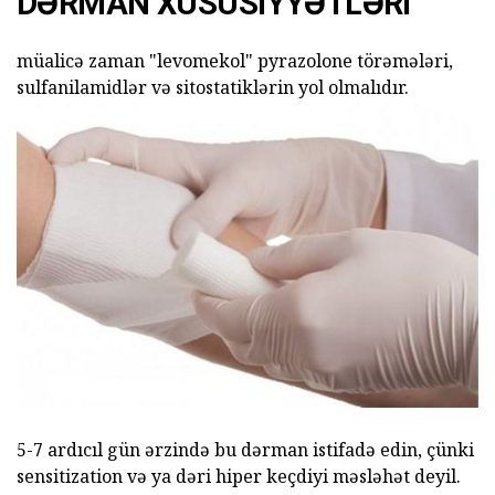
DƏRMAN XÜSUSIYYƏTLƏRI
müalicə zaman "levomekol" pyrazolone törəmələri,
sulfanilamidlər və sitostatiklərin yol olmalıdır.
5-7 ardıcıl gün ərzində bu dərman istifadə edin, çünki
sensitization və ya dəri hiper keçdiyi məsləhət deyil.