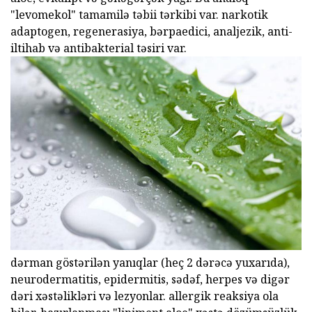
"levomekol" tamamilə təbii tərkibi var. narkotik
adaptogen, regenerasiya, bərpaedici, analjezik, anti-
iltihab və antibakterial təsiri var.
dərman göstərilən yanıqlar (heç 2 dərəcə yuxarıda),
neurodermatitis, epidermitis, sədəf, herpes və digər
dəri xəstəlikləri və lezyonlar. allergik reaksiya ola