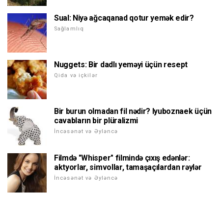
Sual: Niyə ağcaqanad qotur yemək edir?
Sağlamlıq
Nuggets: Bir dadlı yeməyi üçün resept
Qida və içkilər
Bir burun olmadan fil nədir? lyuboznaek üçün
cavabların bir plüralizmi
İncəsənət və Əyləncə
Filmdə "Whisper" filmində çıxış edənlər:
aktyorlar, simvollar, tamaşaçılardan rəylər
İncəsənət və Əyləncə