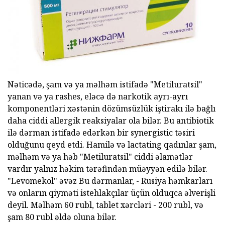
Nəticədə, şam və ya məlhəm istifadə "Metiluratsil"
yanan və ya rashes, eləcə də narkotik ayrı-ayrı
komponentləri xəstənin dözümsüzlük iştirakı ilə bağlı
daha ciddi allergik reaksiyalar ola bilər. Bu antibiotik
ilə dərman istifadə edərkən bir synergistic təsiri
olduğunu qeyd etdi. Hamilə və lactating qadınlar şam,
məlhəm və ya həb "Metiluratsil" ciddi əlamətlər
vardır yalnız həkim tərəfindən müəyyən edilə bilər.
"Levomekol" əvəz Bu dərmanlar, - Rusiya həmkarları
və onların qiyməti istehlakçılar üçün olduqca əlverişli
deyil. Məlhəm 60 rubl, tablet xərcləri - 200 rubl, və
şam 80 rubl əldə oluna bilər.