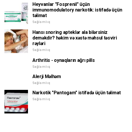
Heyvanlar "Fosprenil" üçün
immunomodulatory narkotik: istifadə üçün
təlimat
Sağlamlıq
Hansı snoring apteklər ala bilərsiniz
deməkdir? həkim və xəstə məhsul təsviri
rəyləri
Sağlamlıq
Arthritis - oynaqların ağrı pills
Sağlamlıq
Alerji Məlhəm
Sağlamlıq
Narkotik "Pantogam" istifadə üçün təlimat
Sağlamlıq