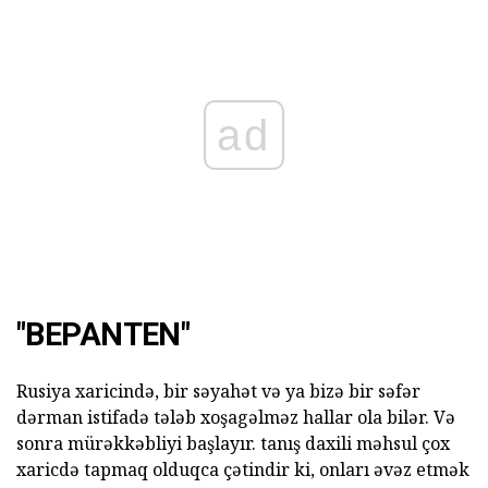
ad
"BEPANTEN"
Rusiya xaricində, bir səyahət və ya bizə bir səfər
dərman istifadə tələb xoşagəlməz hallar ola bilər. Və
sonra mürəkkəbliyi başlayır. tanış daxili məhsul çox
xaricdə tapmaq olduqca çətindir ki, onları əvəz etmək