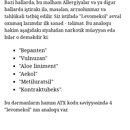
Bəzi hallarda, bu məlhəm Allergiyalar və ya digər
hallarda iştirakı ilə, məsələn, arzuolunmaz və
təhlükəli tətbiq edilir. Siz istifadə "Levomekol" əvvəl
oxumaq lazımdır ilk sənəd - təlimat. Bu analoqu
həkim aşağıdakı siyahıdan narkotik müəyyən edə
bilər o deməkdir ki:
"Bepanten"
"Vulnuzan"
"Aloe liniment"
"Aekol"
"Metiluratsil"
"Kontraktubeks".
bu dərmanların hamısı ATX kodu səviyyəsində 4
"levomekol" nın analoqu var.