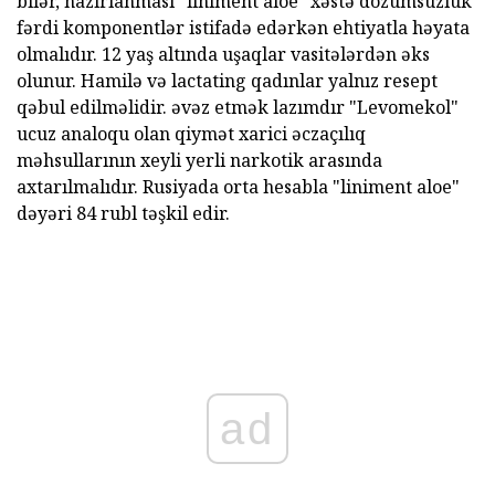
bilər, hazırlanması "liniment aloe" xəstə dözümsüzlük
fərdi komponentlər istifadə edərkən ehtiyatla həyata
olmalıdır. 12 yaş altında uşaqlar vasitələrdən əks
olunur. Hamilə və lactating qadınlar yalnız resept
qəbul edilməlidir. əvəz etmək lazımdır "Levomekol"
ucuz analoqu olan qiymət xarici əczaçılıq
məhsullarının xeyli yerli narkotik arasında
axtarılmalıdır. Rusiyada orta hesabla "liniment aloe"
dəyəri 84 rubl təşkil edir.
ad