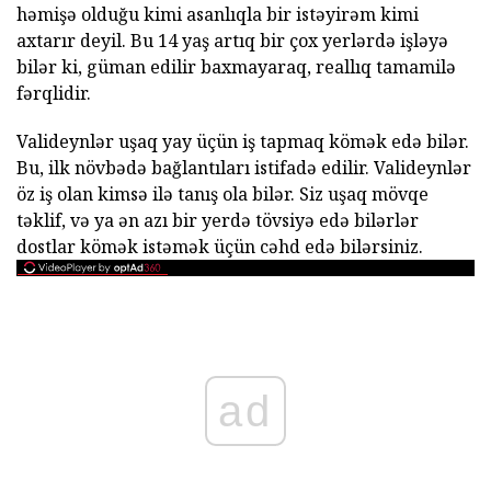
həmişə olduğu kimi asanlıqla bir istəyirəm kimi
axtarır deyil. Bu 14 yaş artıq bir çox yerlərdə işləyə
bilər ki, güman edilir baxmayaraq, reallıq tamamilə
fərqlidir.
Valideynlər uşaq yay üçün iş tapmaq kömək edə bilər.
Bu, ilk növbədə bağlantıları istifadə edilir. Valideynlər
öz iş olan kimsə ilə tanış ola bilər. Siz uşaq mövqe
təklif, və ya ən azı bir yerdə tövsiyə edə bilərlər
dostlar kömək istəmək üçün cəhd edə bilərsiniz.
ad