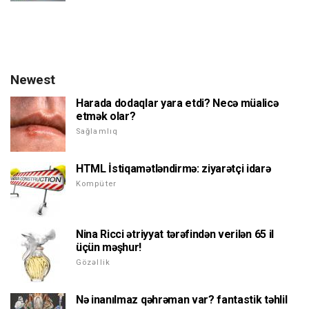
Newest
Harada dodaqlar yara etdi? Necə müalicə
etmək olar?
Sağlamlıq
HTML İstiqamətləndirmə: ziyarətçi idarə
Kompüter
Nina Ricci ətriyyat tərəfindən verilən 65 il
üçün məşhur!
Gözəllik
Nə inanılmaz qəhrəman var? fantastik təhlil