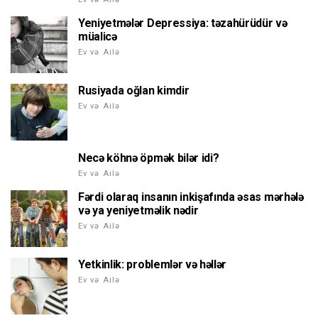
Yeniyetmələr Depressiya: təzahürüdür və
müalicə
Ev və Ailə
Rusiyada oğlan kimdir
Ev və Ailə
Necə köhnə öpmək bilər idi?
Ev və Ailə
Fərdi olaraq insanın inkişafında əsas mərhələ
və ya yeniyetməlik nədir
Ev və Ailə
Yetkinlik: problemlər və həllər
Ev və Ailə