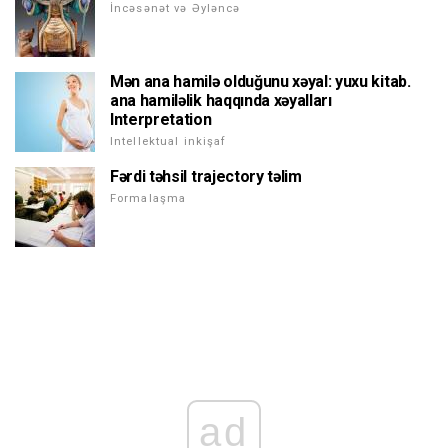
İncəsənət və Əyləncə
Mən ana hamilə olduğunu xəyal: yuxu kitab.
ana hamiləlik haqqında xəyalları
Interpretation
Intellektual inkişaf
Fərdi təhsil trajectory təlim
Formalaşma
ad