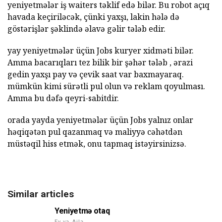
yeniyetmələr iş waiters təklif edə bilər. Bu robot açıq
havada keçiriləcək, çünki yaxşı, lakin hələ də
göstərişlər şəklində əlavə gəlir tələb edir.
yay yeniyetmələr üçün Jobs kuryer xidməti bilər.
Amma bacarıqları tez bilik bir şəhər tələb , ərazi
gedin yaxşı pay və çevik saat var baxmayaraq.
mümkün kimi sürətli pul olun və reklam qoyulması.
Amma bu dəfə qeyri-sabitdir.
orada yayda yeniyetmələr üçün Jobs yalnız onlar
həqiqətən pul qazanmaq və maliyyə cəhətdən
müstəqil hiss etmək, onu tapmaq istəyirsinizsə.
Similar articles
Yeniyetmə otaq
Ev və Ailə