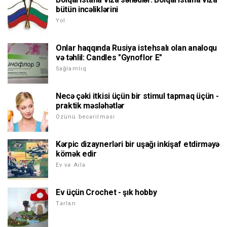
bütün incəliklərini
Yol
Onlar haqqında Rusiya istehsalı olan analoqu
və təhlil: Candles "Gynoflor E"
Sağlamlıq
Necə çəki itkisi üçün bir stimul tapmaq üçün -
praktik məsləhətlər
Özünü becərilməsi
Kərpic dizaynerləri bir uşağı inkişaf etdirməyə
kömək edir
Ev və Ailə
Ev üçün Crochet - şık hobby
Tərlan