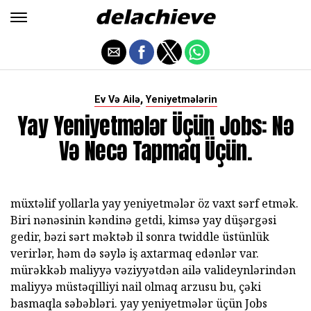
,
Ev Və Ailə
Yeniyetmələrin
Yay Yeniyetmələr Üçün Jobs: Nə
Və Necə Tapmaq Üçün.
müxtəlif yollarla yay yeniyetmələr öz vaxt sərf etmək.
Biri nənəsinin kəndinə getdi, kimsə yay düşərgəsi
gedir, bəzi sərt məktəb il sonra twiddle üstünlük
verirlər, həm də səylə iş axtarmaq edənlər var.
mürəkkəb maliyyə vəziyyətdən ailə valideynlərindən
maliyyə müstəqilliyi nail olmaq arzusu bu, çəki
basmaqla səbəbləri. yay yeniyetmələr üçün Jobs