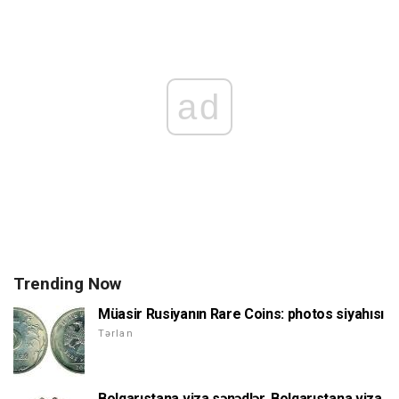
ad
Trending Now
Müasir Rusiyanın Rare Coins: photos siyahısı
Tərlan
Bolqarıstana viza sənədlər. Bolqarıstana viza