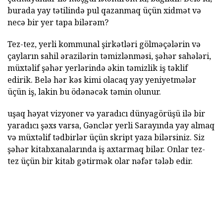
burada yay tətilində pul qazanmaq üçün xidmət və
necə bir yer tapa bilərəm?
Tez-tez, yerli kommunal şirkətləri gölməçələrin və
çayların sahil ərazilərin təmizlənməsi, şəhər sahələri,
müxtəlif şəhər yerlərində əkin təmizlik iş təklif
edirik. Belə hər kəs kimi olacaq yay yeniyetmələr
üçün iş, lakin bu ödənəcək təmin olunur.
uşaq həyat vizyoner və yaradıcı dünyagörüşü ilə bir
yaradıcı şəxs varsa, Gənclər yerli Sarayında yay almaq
və müxtəlif tədbirlər üçün skript yaza bilərsiniz. Siz
şəhər kitabxanalarında iş axtarmaq bilər. Onlar tez-
tez üçün bir kitab gətirmək olar nəfər tələb edir.