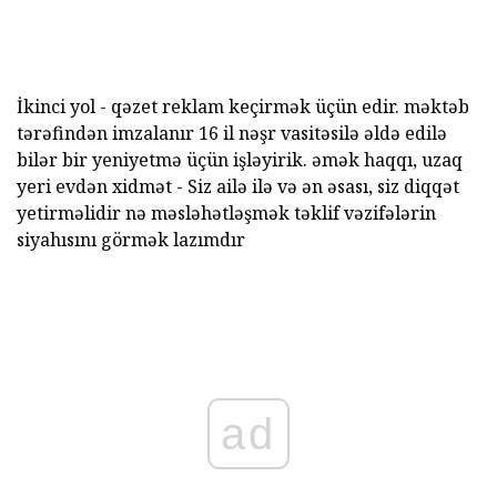
İkinci yol - qəzet reklam keçirmək üçün edir. məktəb
tərəfindən imzalanır 16 il nəşr vasitəsilə əldə edilə
bilər bir yeniyetmə üçün işləyirik. əmək haqqı, uzaq
yeri evdən xidmət - Siz ailə ilə və ən əsası, siz diqqət
yetirməlidir nə məsləhətləşmək təklif vəzifələrin
siyahısını görmək lazımdır
ad