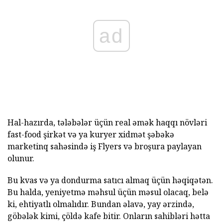
ad
Hal-hazırda, tələbələr üçün real əmək haqqı növləri
fast-food şirkət və ya kuryer xidmət şəbəkə
marketinq sahəsində iş Flyers və broşura paylayan
olunur.
Bu kvas və ya dondurma satıcı almaq üçün həqiqətən.
Bu halda, yeniyetmə məhsul üçün məsul olacaq, belə
ki, ehtiyatlı olmalıdır. Bundan əlavə, yay ərzində,
göbələk kimi, çöldə kafe bitir. Onların sahibləri hətta