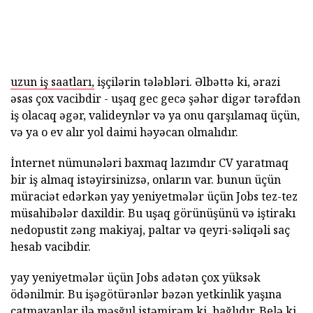
uzun iş saatları,
işçilərin tələbləri. Əlbəttə ki, ərazi
əsas çox vacibdir - uşaq gec gecə şəhər digər tərəfdən
iş olacaq əgər, valideynlər və ya onu qarşılamaq üçün,
və ya o ev alır yol daimi həyəcan olmalıdır.
İnternet nümunələri baxmaq lazımdır CV yaratmaq
bir iş almaq istəyirsinizsə, onların var. bunun üçün
müraciət edərkən yay yeniyetmələr üçün Jobs tez-tez
müsahibələr daxildir. Bu uşaq görünüşünü və iştirakı
nedopustit zəng makiyaj, paltar və qeyri-səliqəli saç
hesab vacibdir.
yay yeniyetmələr üçün Jobs adətən çox yüksək
ödənilmir. Bu işəgötürənlər bəzən yetkinlik yaşına
çatmayanlar ilə məşğul istəmirəm ki, bağlıdır. Belə ki,