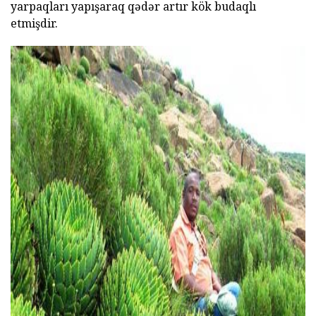
yarpaqları yapışaraq qədər artır kök budaqlı
etmişdir.