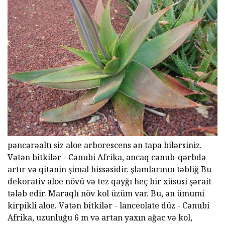
pəncərəaltı siz aloe arborescens ən tapa bilərsiniz.
Vətən bitkilər - Cənubi Afrika, ancaq cənub-qərbdə
artır və qitənin şimal hissəsidir. şlamlarının təbliğ Bu
dekorativ aloe növü və tez qayğı heç bir xüsusi şərait
tələb edir. Maraqlı növ kol üzüm var. Bu, ən ümumi
kirpikli aloe. Vətən bitkilər - lanceolate düz - Cənubi
Afrika, uzunluğu 6 m və artan yaxın ağac və kol,