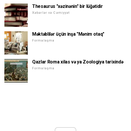
Thesaurus "xəzinənin" bir lüğətidir
Xəbərlər və Cəmiyyət
Məktəblilər üçün inşa "Mənim otaq"
Formalaşma
Qazlar Roma xilas və ya Zoologiya tarixində
Formalaşma