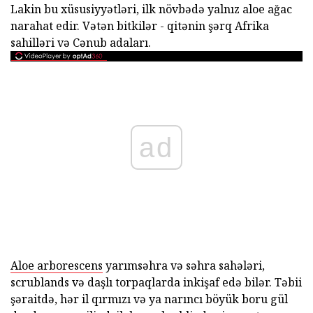
Lakin bu xüsusiyyətləri, ilk növbədə yalnız aloe ağac
narahat edir. Vətən bitkilər - qitənin şərq Afrika
sahilləri və Cənub adaları.
ad
Aloe arborescens
yarımsəhra və səhra sahələri,
scrublands və daşlı torpaqlarda inkişaf edə bilər. Təbii
şəraitdə, hər il qırmızı və ya narıncı böyük boru gül