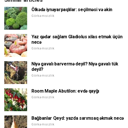
Ölkədə iynəyarpaqlılar: seçilməsi və əkin
Görkəmsizlik
Yaz qədər sağlam Gladiolus xilas etmək üçün
necə
Görkəmsizlik
Niyə gavalı barvermə deyil? Niyə gavalı tük
deyil?
Görkəmsizlik
Room Maple Abutilon: evdə qayğı
Görkəmsizlik
Bağbanlar Qeyd: yazda sarımsaq əkmək necə
Görkəmsizlik