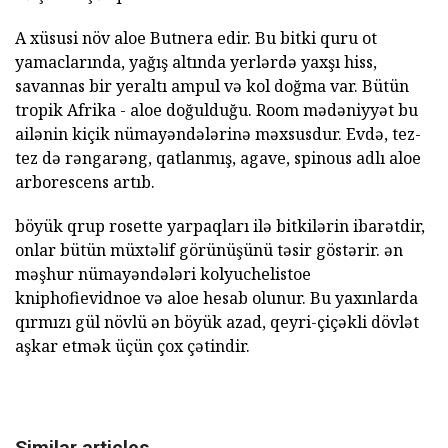
A xüsusi növ aloe Butnera edir. Bu bitki quru ot
yamaclarında, yağış altında yerlərdə yaxşı hiss,
savannas bir yeraltı ampul və kol doğma var. Bütün
tropik Afrika - aloe doğulduğu. Room mədəniyyət bu
ailənin kiçik nümayəndələrinə məxsusdur. Evdə, tez-
tez də rəngarəng, qatlanmış, agave, spinous adlı aloe
arborescens artıb.
böyük qrup rosette yarpaqları ilə bitkilərin ibarətdir,
onlar bütün müxtəlif görünüşünü təsir göstərir. ən
məşhur nümayəndələri kolyuchelistoe
kniphofievidnoe və aloe hesab olunur. Bu yaxınlarda
qırmızı gül növlü ən böyük azad, qeyri-çiçəkli dövlət
aşkar etmək üçün çox çətindir.
Similar articles