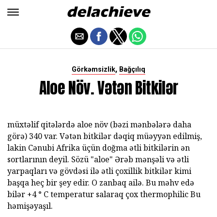
,
Görkəmsizlik
Bağçılıq
Aloe Növ. Vətən Bitkilər
müxtəlif qitələrdə aloe növ (bəzi mənbələrə daha
görə) 340 var. Vətən bitkilər dəqiq müəyyən edilmiş,
lakin Cənubi Afrika üçün doğma ətli bitkilərin ən
sortlarının deyil. Sözü "aloe" Ərəb mənşəli və ətli
yarpaqları və gövdəsi ilə ətli çoxillik bitkilər kimi
başqa heç bir şey edir. O zanbaq ailə. Bu məhv edə
bilər +4 ° C temperatur salaraq çox thermophilic Bu
həmişəyaşıl.