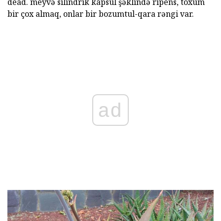
dead. meyvə silindrik kapsul şəklində ripens, toxum
bir çox almaq, onlar bir bozumtul-qara rəngi var.
ad