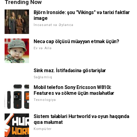
Trending Now
Björn Ironside: şou "Vikings" və tarixi faktlar
image
İncəsənət və Əyləncə
Necə cap ölçüsü müəyyən etmək üçün?
Ev və Ailə
Sink maz. İstifadəsinə göstərişlər
Sağlamlıq
Mobil telefon Sony Ericsson W810i:
Features və sökme üçün məsləhətlər
Texnologiya
Sistem tələbləri Hurtworld və oyun haqqında
qısa məlumat
Kompüter