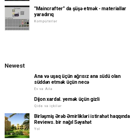
"Maincrafter" da şüşə etmək - materiallar
yaradırıq
Kompüterlər
Newest
Ana və uşaq üçün ağrısız ana südü olan
süddən etmək üçün necə
Ev və Ailə
Dijon xardal. yemək üçün gizli
Qida və içkilər
Birləşmiş Ərəb Əmirlikləri istirahət haqqında
Reviews. bir nağıl Səyahət
Yol