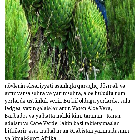
ad
növlərin əksəriyyəti asanlıqla quraqlıq dözmək və
artır varsa səhra və yarımsəhra, aloe buludlu nəm
yerlərdə üstünlük verir. Bu kif olduğu yerlərdə, sulu
ledges, yaxın şəlalələr artır. Vətən Aloe Vera,
Barbados və ya hətta indiki kimi tanınan - Kanar
adaları və Cape Verde, lakin bəzi təbiətşünaslar
bitkilərin əsas mahal iman Ərəbistan yarımadasının
və Şimal-Şərqi Afrika.