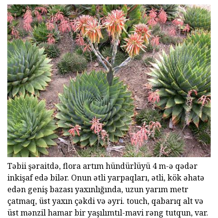
Təbii şəraitdə, flora artım hündürlüyü 4 m-ə qədər
inkişaf edə bilər. Onun ətli yarpaqları, ətli, kök əhatə
edən geniş bazası yaxınlığında, uzun yarım metr
çatmaq, üst yaxın çəkdi və əyri. touch, qabarıq alt və
üst mənzil hamar bir yaşılımtıl-mavi rəng tutqun, var.