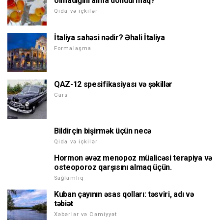
olmadığını alma dondurmaq?
Qida və içkilər
İtaliya sahəsi nədir? Əhali İtaliya
Formalaşma
QAZ-12 spesifikasiyası və şəkillər
Cars
Bildirçin bişirmək üçün necə
Qida və içkilər
Hormon əvəz menopoz müalicəsi terapiya və
osteoporoz qarşısını almaq üçün.
Sağlamlıq
Kuban çayının əsas qolları: təsviri, adı və
təbiət
Xəbərlər və Cəmiyyət