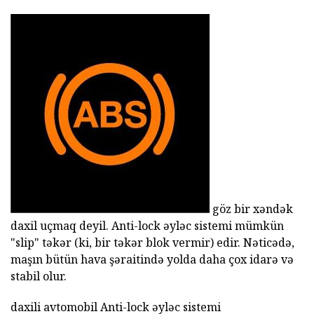
göz bir xəndək
daxil uçmaq deyil. Anti-lock əyləc sistemi mümkün
"slip" təkər (ki, bir təkər blok vermir) edir. Nəticədə,
maşın bütün hava şəraitində yolda daha çox idarə və
stabil olur.
daxili avtomobil Anti-lock əyləc sistemi