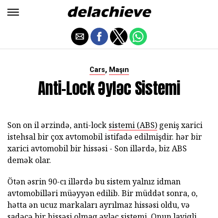
,
Cars
Maşın
Anti-Lock Əyləc Sistemi
Son on il ərzində, anti-lock
sistemi (ABS)
geniş xarici
istehsal bir çox avtomobil istifadə edilmişdir. hər bir
xarici avtomobil bir hissəsi - Son illərdə, biz ABS
demək olar.
Ötən əsrin 90-cı illərdə bu sistem yalnız idman
avtomobilləri müəyyən edilib. Bir müddət sonra, o,
hətta ən ucuz markaları ayrılmaz hissəsi oldu, və
sadəcə bir hissəsi olmaq
əyləc sistemi.
Onun layiqli