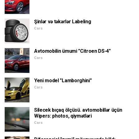
Şinlər və təkərlər Labeling
Cars
Avtomobilin ümumi "Citroen DS-4"
Cars
Yeni model "Lamborghini"
Cars
Silecek bıçaq ölçüsü. avtomobillər üçün
Wipers: photos, qiymətləri
Cars