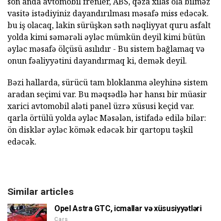
son anda avtomobil frenler, ABS, qəza xilas ola bilməz
vasitə istədiyiniz dayandırılması məsafə miss edəcək.
bu iş olacaq, lakin sürüşkən səth nəqliyyat quru asfalt
yolda kimi səmərəli əyləc mümkün deyil kimi bütün
əyləc məsafə ölçüsü asılıdır - Bu sistem bağlamaq və
onun fəaliyyətini dayandırmaq ki, demək deyil.
Bəzi hallarda, sürücü tam bloklanma əleyhinə sistem
aradan seçimi var. Bu məqsədlə hər hansı bir müasir
xarici avtomobil aləti panel üzrə xüsusi keçid var.
qarla örtülü yolda əyləc Məsələn, istifadə edilə bilər:
ön disklər əyləc kömək edəcək bir qartopu təşkil
edəcək.
Similar articles
Opel Astra GTC, icmallar və xüsusiyyətləri
Cars