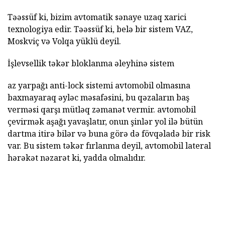
Təəssüf ki, bizim avtomatik sənaye uzaq xarici
texnologiya edir. Təəssüf ki, belə bir sistem VAZ,
Moskviç və Volqa yüklü deyil.
İşlevsellik təkər bloklanma əleyhinə sistem
az yarpağı anti-lock sistemi avtomobil olmasına
baxmayaraq əyləc məsafəsini, bu qəzaların baş
verməsi qarşı mütləq zəmanət vermir. avtomobil
çevirmək aşağı yavaşlatır, onun şinlər yol ilə bütün
dartma itirə bilər və buna görə də fövqəladə bir risk
var. Bu sistem təkər fırlanma deyil, avtomobil lateral
hərəkət nəzarət ki, yadda olmalıdır.