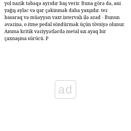
yol nazik təbəqə ayrıdır baş verir. Buna görə də, ani
yağış əyləc və qar çəkinmək daha yaxşıdır. tez
basaraq və müəyyən vaxt intervalı ilə azad - Bunun
əvəzinə, o itme pedal söndürmək üçün tövsiyə olunur.
Amma kritik vəziyyətlərdə metal sıx ayaq bir
çaxnaşma sürücü. P
ad