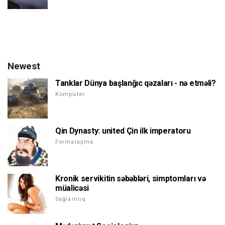
Newest
Tanklar Dünya başlanğıc qəzaları - nə etməli?
Kompüter
Qin Dynasty: united Çin ilk imperatoru
Formalaşma
Kronik servikitin səbəbləri, simptomları və
müalicəsi
Sağlamlıq