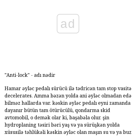
ad
"Anti-lock" - adı nədir
Hamar əyləc pedalı sürücü ilə tədricən tam stop vasitə
decelerates. Amma bəzən yolda ani əyləc olmadan edə
bilməz hallarda var. kəskin əyləc pedalı eyni zamanda
dayanır bütün tam ötürücülü, qondarma skid
avtomobil, o demək olar ki, başabəla olur. şin
hydroplaning təsiri bəri yaş və ya sürüşkən yolda
xüsusilə təhlükəli kəskin əyləc olan maşın su və ya buz