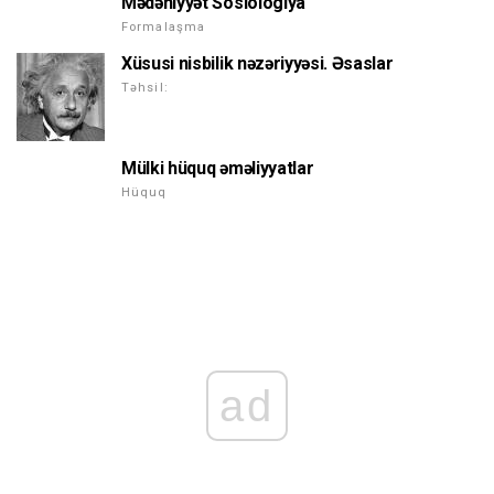
Mədəniyyət Sosiologiya
Formalaşma
Xüsusi nisbilik nəzəriyyəsi. Əsaslar
Təhsil:
Mülki hüquq əməliyyatlar
Hüquq
ad