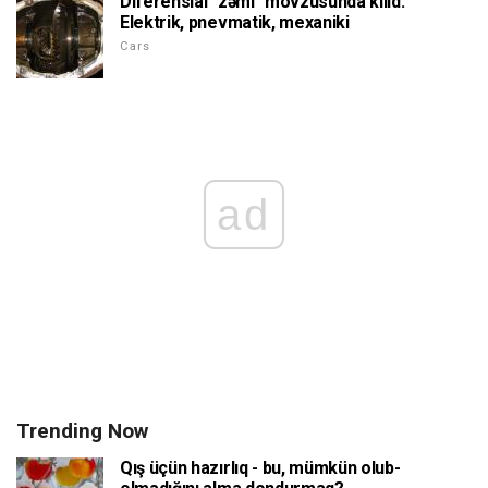
Diferensial "zəmi" mövzusunda kilid:
Elektrik, pnevmatik, mexaniki
Cars
ad
Trending Now
Qış üçün hazırlıq - bu, mümkün olub-