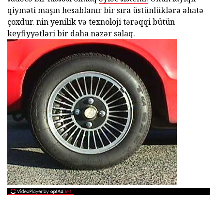
qiyməti maşın hesablanır bir sıra üstünlüklərə əhatə
çoxdur. nin yenilik və texnoloji tərəqqi bütün
keyfiyyətləri bir daha nəzər salaq.