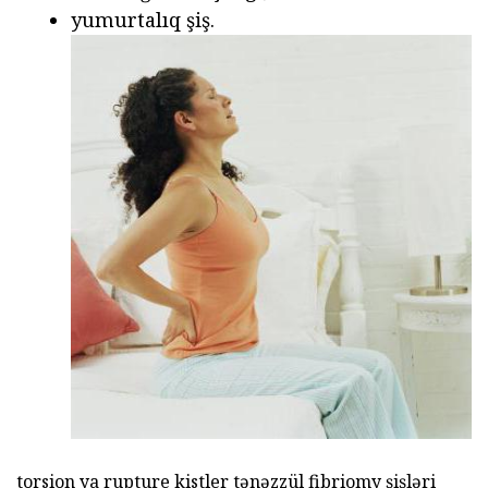
yumurtalıq şiş.
torsion ya rupture kistler tənəzzül fibriomy şişləri