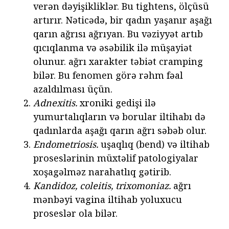
verən dəyişikliklər. Bu tightens, ölçüsü
artırır. Nəticədə, bir qadın yaşanır aşağı
qarın ağrısı ağrıyan. Bu vəziyyət artıb
qıcıqlanma və əsəbilik ilə müşayiət
olunur. ağrı xarakter təbiət cramping
bilər. Bu fenomen görə rəhm fəal
azaldılması üçün.
Adnexitis.
xroniki gedişi ilə
yumurtalıqların və borular iltihabı də
qadınlarda aşağı qarın ağrı səbəb olur.
Endometriosis.
uşaqlıq (bend) və iltihab
proseslərinin müxtəlif patologiyalar
xoşagəlməz narahatlıq gətirib.
Kandidoz, coleitis, trixomoniaz.
ağrı
mənbəyi vagina iltihab yoluxucu
proseslər ola bilər.