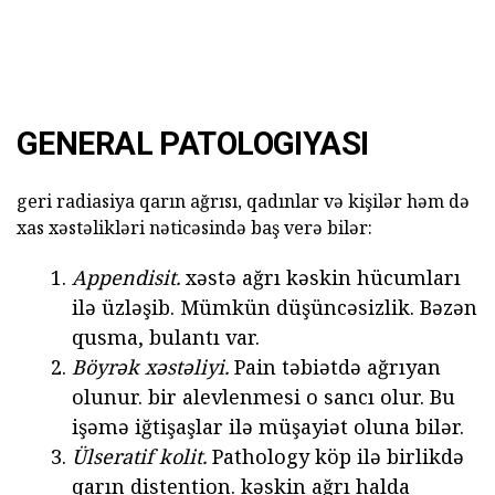
GENERAL PATOLOGIYASI
geri radiasiya qarın ağrısı, qadınlar və kişilər həm də
xas xəstəlikləri nəticəsində baş verə bilər:
Appendisit.
xəstə ağrı kəskin hücumları
ilə üzləşib. Mümkün düşüncəsizlik. Bəzən
qusma, bulantı var.
Böyrək xəstəliyi.
Pain təbiətdə ağrıyan
olunur. bir alevlenmesi o sancı olur. Bu
işəmə iğtişaşlar ilə müşayiət oluna bilər.
Ülseratif kolit.
Pathology köp ilə birlikdə
qarın distention. kəskin ağrı halda