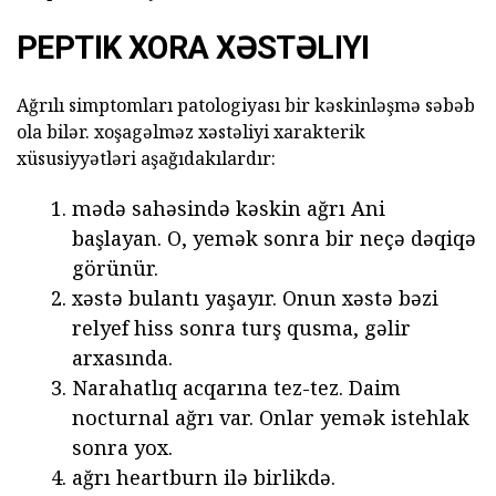
PEPTIK XORA XƏSTƏLIYI
Ağrılı simptomları patologiyası bir kəskinləşmə səbəb
ola bilər. xoşagəlməz xəstəliyi xarakterik
xüsusiyyətləri aşağıdakılardır:
mədə sahəsində kəskin ağrı Ani
başlayan. O, yemək sonra bir neçə dəqiqə
görünür.
xəstə bulantı yaşayır. Onun xəstə bəzi
relyef hiss sonra turş qusma, gəlir
arxasında.
Narahatlıq acqarına tez-tez. Daim
nocturnal ağrı var. Onlar yemək istehlak
sonra yox.
ağrı heartburn ilə birlikdə.