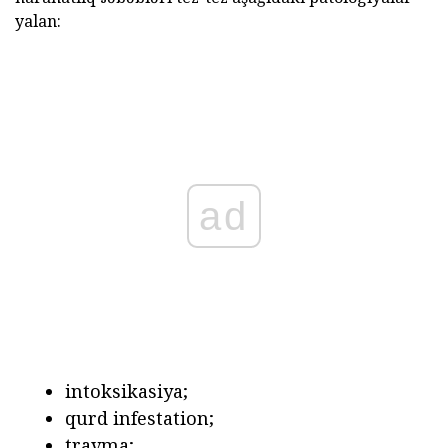
yalan:
ad
intoksikasiya;
qurd infestation;
travma;