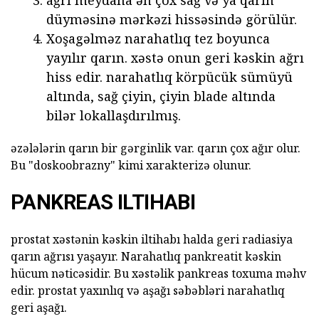
düyməsinə mərkəzi hissəsində görülür.
Xoşagəlməz narahatlıq tez boyunca
yayılır qarın. xəstə onun geri kəskin ağrı
hiss edir. narahatlıq körpücük sümüyü
altında, sağ çiyin, çiyin blade altında
bilər lokallaşdırılmış.
əzələlərin qarın bir gərginlik var. qarın çox ağır olur.
Bu "doskoobrazny" kimi xarakterizə olunur.
PANKREAS ILTIHABI
prostat xəstənin kəskin iltihabı halda geri radiasiya
qarın ağrısı yaşayır. Narahatlıq pankreatit kəskin
hücum nəticəsidir. Bu xəstəlik pankreas toxuma məhv
edir. prostat yaxınlıq və aşağı səbəbləri narahatlıq
geri aşağı.