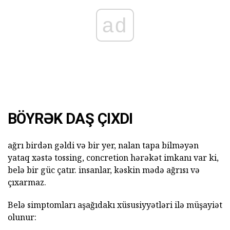
ad
BÖYRƏK DAŞ ÇIXDI
ağrı birdən gəldi və bir yer, nalan tapa bilməyən
yataq xəstə tossing, concretion hərəkət imkanı var ki,
belə bir güc çatır. insanlar, kəskin mədə ağrısı və
çıxarmaz.
Belə simptomları aşağıdakı xüsusiyyətləri ilə müşayiət
olunur: