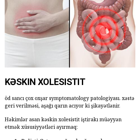
KƏSKIN XOLESISTIT
öd sancı çox oxşar symptomatology patologiyası. xəstə
geri verilməsi, aşağı qarın acıyor ki şikayətlənir.
Həkimlər asan kəskin xolesistit iştirakı müəyyən
etmək xüsusiyyətləri ayırmaq: