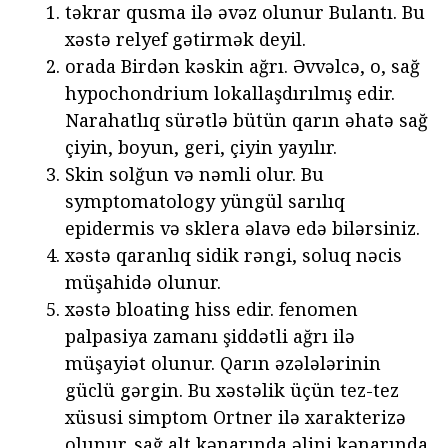
təkrar qusma ilə əvəz olunur Bulantı. Bu
xəstə relyef gətirmək deyil.
orada Birdən kəskin ağrı. Əvvəlcə, o, sağ
hypochondrium lokallaşdırılmış edir.
Narahatlıq sürətlə bütün qarın əhatə sağ
çiyin, boyun, geri, çiyin yayılır.
Skin solğun və nəmli olur. Bu
symptomatology yüngül sarılıq
epidermis və sklera əlavə edə bilərsiniz.
xəstə qaranlıq sidik rəngi, soluq nəcis
müşahidə olunur.
xəstə bloating hiss edir. fenomen
palpasiya zamanı şiddətli ağrı ilə
müşayiət olunur. Qarın əzələlərinin
güclü gərgin. Bu xəstəlik üçün tez-tez
xüsusi simptom Ortner ilə xarakterizə
olunur. sağ alt kənarında əlini kənarında