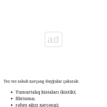
ad
Tez-tez səbəb xərçəng duyğular çəkərək:
Yumurtalıq kistaları (kistik);
fibrioma;
rəhm ağızı xərçəngi;