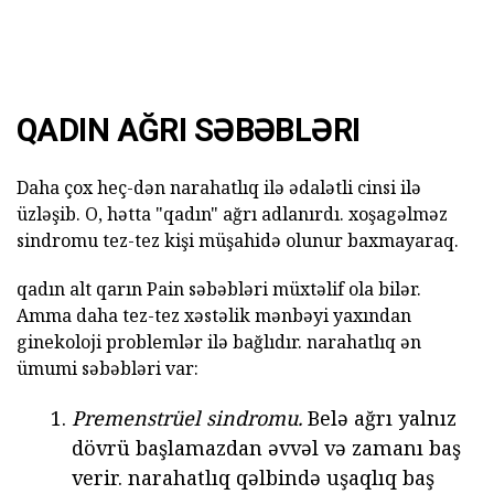
QADIN AĞRI SƏBƏBLƏRI
Daha çox heç-dən narahatlıq ilə ədalətli cinsi ilə
üzləşib. O, hətta "qadın" ağrı adlanırdı. xoşagəlməz
sindromu tez-tez kişi müşahidə olunur baxmayaraq.
qadın alt qarın Pain səbəbləri müxtəlif ola bilər.
Amma daha tez-tez xəstəlik mənbəyi yaxından
ginekoloji problemlər ilə bağlıdır. narahatlıq ən
ümumi səbəbləri var:
Premenstrüel sindromu.
Belə ağrı yalnız
dövrü başlamazdan əvvəl və zamanı baş
verir. narahatlıq qəlbində uşaqlıq baş