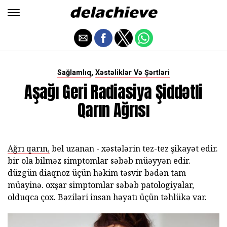
,
Sağlamlıq
Xəstəliklər Və Şərtləri
Aşağı Geri Radiasiya Şiddətli
Qarın Ağrısı
Ağrı qarın,
bel uzanan - xəstələrin tez-tez şikayət edir.
bir ola bilməz simptomlar səbəb müəyyən edir.
düzgün diaqnoz üçün həkim təsvir bədən tam
müayinə. oxşar simptomlar səbəb patologiyalar,
olduqca çox. Bəziləri insan həyatı üçün təhlükə var.