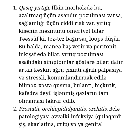
Qasıq yırtığı.
İlkin mərhələdə bu,
azaltmaq üçün asandır. pozulması varsa,
sağlamlığı üçün ciddi risk var. yırtıq
kisənin məzmunu omertvet bilər.
Təəssüf ki, tez-tez bağırsaq loops düşür.
Bu halda, maneə baş verir və peritonit
inkişaf edə bilər. yırtıq pozulması
aşağıdakı simptomlar göstərə bilər: daim
artan kəskin ağrı; çıxıntı ağrılı palpasiya
və stressli, konumlandırmak edilə
bilməz. xəstə qusma, bulantı, hıçkırık,
kafedra deyil işlənmiş qazların tam
olmaması təkrar edib.
Prostatit, orchiepididymitis, orchitis.
Belə
patologiyası əvvəlki infeksiya (qulaqardı
şiş, skarlatina, qrip) və ya genital