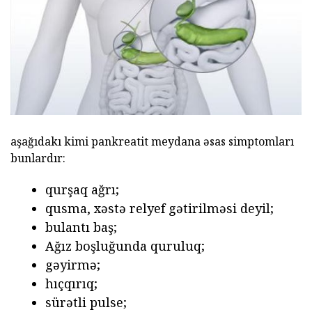
aşağıdakı kimi pankreatit meydana əsas simptomları
bunlardır:
qurşaq ağrı;
qusma, xəstə relyef gətirilməsi deyil;
bulantı baş;
Ağız boşluğunda quruluq;
gəyirmə;
hıçqırıq;
sürətli pulse;