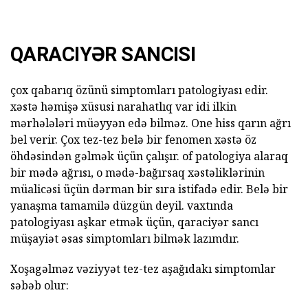
QARACIYƏR SANCISI
çox qabarıq özünü simptomları patologiyası edir.
xəstə həmişə xüsusi narahatlıq var idi ilkin
mərhələləri müəyyən edə bilməz. One hiss qarın ağrı
bel verir. Çox tez-tez belə bir fenomen xəstə öz
öhdəsindən gəlmək üçün çalışır. of patologiya alaraq
bir mədə ağrısı, o mədə-bağırsaq xəstəliklərinin
müalicəsi üçün dərman bir sıra istifadə edir. Belə bir
yanaşma tamamilə düzgün deyil. vaxtında
patologiyası aşkar etmək üçün, qaraciyər sancı
müşayiət əsas simptomları bilmək lazımdır.
Xoşagəlməz vəziyyət tez-tez aşağıdakı simptomlar
səbəb olur: