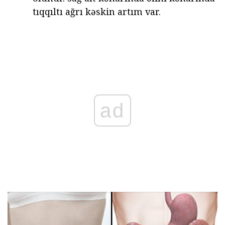
tıqqıltı ağrı kəskin artım var.
ad