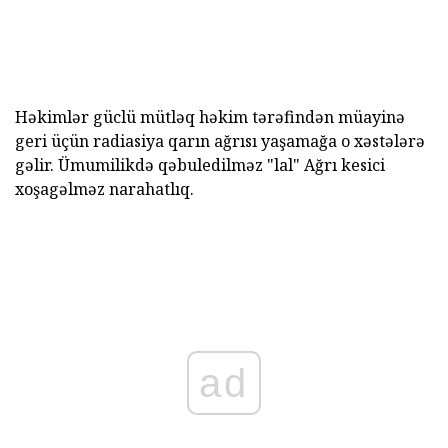
Həkimlər güclü mütləq həkim tərəfindən müayinə
geri üçün radiasiya qarın ağrısı yaşamağa o xəstələrə
gəlir. Ümumilikdə qəbuledilməz "lal" Ağrı kesici
xoşagəlməz narahatlıq.
ad