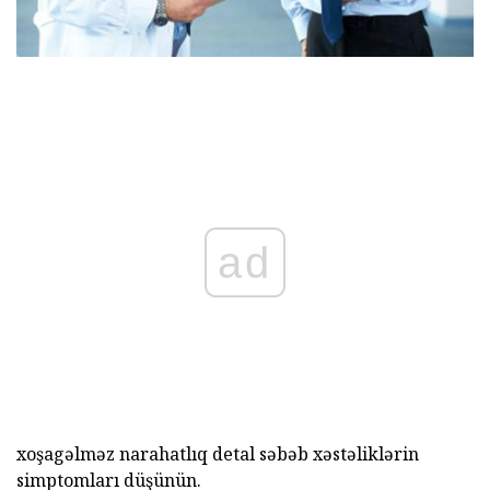
ad
xoşagəlməz narahatlıq detal səbəb xəstəliklərin
simptomları düşünün.