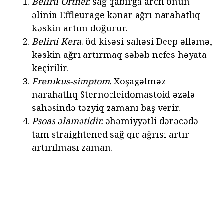
Belirti Ortner.
sağ qabırğa arch onun
əlinin Effleurage kənar ağrı narahatlıq
kəskin artım doğurur.
Belirti Kera.
öd kisəsi sahəsi Deep əlləmə,
kəskin ağrı artırmaq səbəb nefes həyata
keçirilir.
Frenikus-simptom.
Xoşagəlməz
narahatlıq Sternocleidomastoid əzələ
sahəsində təzyiq zamanı baş verir.
Psoas əlamətidir.
əhəmiyyətli dərəcədə
tam straightened sağ qıç ağrısı artır
artırılması zaman.