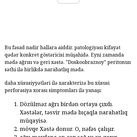
Bu fəsad nadir hallara aiddir. patologiyası kifayət
qədər konkret göstəricisi müşahidə. Eyni zamanda
mədə ağrısı və geri xəstə. "Doskoobraznoy" peritonun
səthi ilə birlikdə narahatlıq mədə.
daha xüsusiyyətləri ilə xarakterizə bu xüsusi
perforasiya xorası simptomları ilə yanaşı:
Dözülməz ağrı birdən ortaya çıxdı.
Xəstələr, təsvir mədə bıçaqla narahatlıq
müqayisə.
mövqe Xəstə donur. O, nəfəs çalışır.
ağrı meydana ən çox sağ və ya qarın