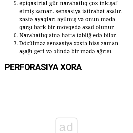
epiqastrial güc narahatlıq çox inkişaf
etmiş zaman. sensasiya istirahət azalır.
xəstə ayaqları əyilmiş və onun mədə
qarşı bərk bir mövqedə azad olunur.
Narahatlıq sinə hətta təbliğ edə bilər.
Dözülməz sensasiya xəstə hiss zaman
aşağı geri və əlində bir mədə ağrısı.
PERFORASIYA XORA
ad