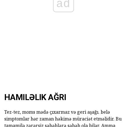
ad
HAMILƏLIK AĞRI
Tez-tez, moms mədə çıxarmaz və geri aşağı. belə
simptomlar hər zaman həkimə müraciət etməlidir. Bu
tamamilə zərərsiz səbəblərə səbəb ola bilər. Amma