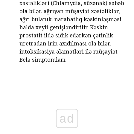
xəstəlikləri (Chlamydia, süzənək) səbəb
ola bilər. ağrıyan müşayiət xəstəliklər,
ağrı bulanık. narahatlıq kəskinləşməsi
halda xeyli genişləndirilir. Kəskin
prostatit ildə sidik edərkən çətinlik
uretradan irin axıdılması ola bilər.
intoksikasiya əlamətləri ilə müşayiət
Belə simptomları.
ad