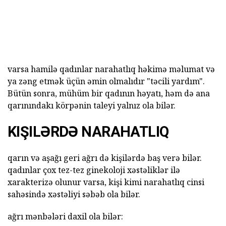
varsa hamilə qadınlar narahatlıq həkimə məlumat və
ya zəng etmək üçün əmin olmalıdır "təcili yardım".
Bütün sonra, mühüm bir qadının həyatı, həm də ana
qarınındakı körpənin taleyi yalnız ola bilər.
KIŞILƏRDƏ NARAHATLIQ
qarın və aşağı geri ağrı də kişilərdə baş verə bilər.
qadınlar çox tez-tez ginekoloji xəstəliklər ilə
xarakterizə olunur varsa, kişi kimi narahatlıq cinsi
sahəsində xəstəliyi səbəb ola bilər.
ağrı mənbələri daxil ola bilər: