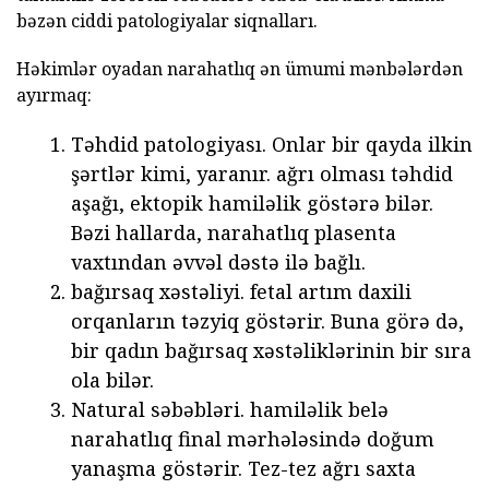
bəzən ciddi patologiyalar siqnalları.
Həkimlər oyadan narahatlıq ən ümumi mənbələrdən
ayırmaq:
Təhdid patologiyası. Onlar bir qayda ilkin
şərtlər kimi, yaranır. ağrı olması təhdid
aşağı, ektopik hamiləlik göstərə bilər.
Bəzi hallarda, narahatlıq plasenta
vaxtından əvvəl dəstə ilə bağlı.
bağırsaq xəstəliyi. fetal artım daxili
orqanların təzyiq göstərir. Buna görə də,
bir qadın bağırsaq xəstəliklərinin bir sıra
ola bilər.
Natural səbəbləri. hamiləlik belə
narahatlıq final mərhələsində doğum
yanaşma göstərir. Tez-tez ağrı saxta