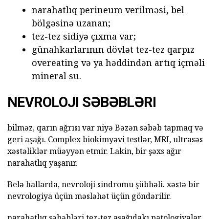
narahatlıq perineum verilməsi, bel
bölgəsinə uzanan;
tez-tez sidiyə çıxma var;
günahkarlarının dövlət tez-tez qarpız
overeating və ya həddindən artıq içməli
mineral su.
NEVROLOJI SƏBƏBLƏRI
bilməz, qarın ağrısı var niyə Bəzən səbəb tapmaq və
geri aşağı. Complex biokimyəvi testlər, MRI, ultrasəs
xəstəliklər müəyyən etmir. Lakin, bir şəxs ağır
narahatlıq yaşanır.
Belə hallarda, nevroloji sindromu şübhəli. xəstə bir
nevrologiya üçün məsləhət üçün göndərilir.
narahatlıq səbəbləri tez-tez aşağıdakı patologiyalar