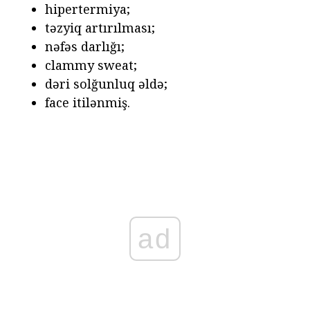
hipertermiya;
təzyiq artırılması;
nəfəs darlığı;
clammy sweat;
dəri solğunluq əldə;
face itilənmiş.
ad