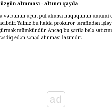
üzgün alınması - altıncı qayda
ma və bunun üçün pul alması hüququnun ümumi 
cibdir. Yalnız bu halda prokuror tərəfindən işləy
çürmək mümkündür. Ancaq bu şərtlə belə satıcını
təsdiq edən sənəd alınması lazımdır.
ad