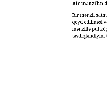
Bir mənzilin d
Bir mənzil sat
qeyd edilməsi va
mənzillə pul kö
təsdiqləndiyini 