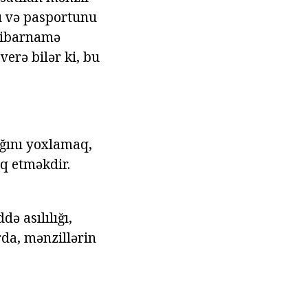
nu və pasportunu
tibarnamə
erə bilər ki, bu
ığını yoxlamaq,
q etməkdir.
ə asılılığı,
da, mənzillərin