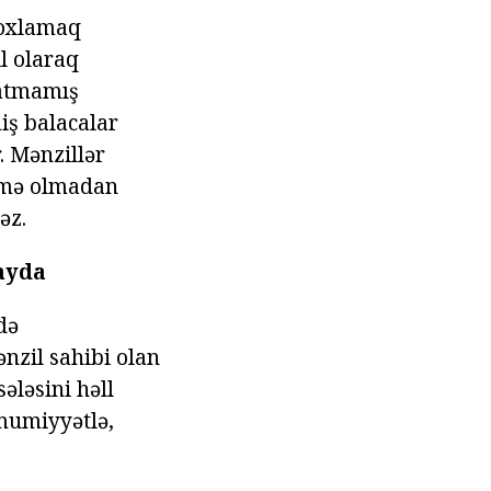
yoxlamaq
l olaraq
çatmamış
iş balacalar
. Mənzillər
namə olmadan
əz.
qayda
də
nzil sahibi olan
ələsini həll
Ümumiyyətlə,