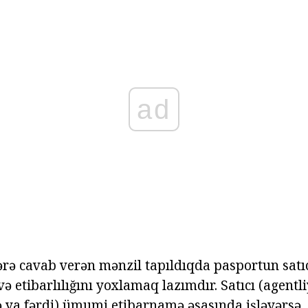
ad
rə cavab verən mənzil tapıldıqda pasportun satı
 etibarlılığını yoxlamaq lazımdır. Satıcı (agentli
ya fərdi) ümumi etibarnamə əsasında işləyərsə, 