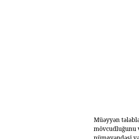
Müəyyən tələblə
mövcudluğunu və
nümayəndəsi və 