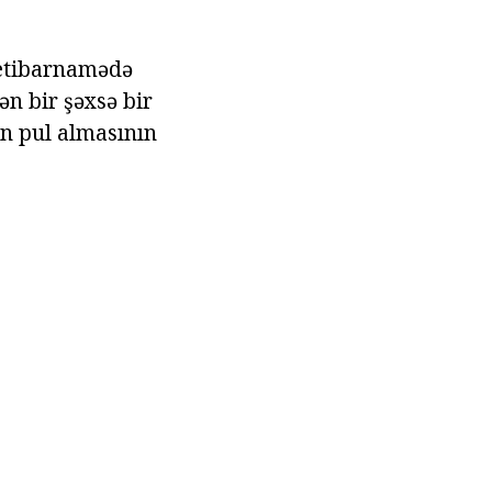
etibarnamədə
ən bir şəxsə bir
n pul almasının