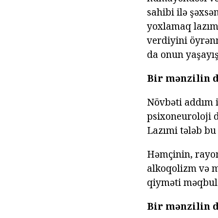
sahibi ilə şəxs
yoxlamaq lazım
verdiyini öyrən
da onun yaşayış
Bir mənzilin 
Növbəti addım is
psixoneuroloji 
Lazımi tələb bu 
Həmçinin, rayon
alkoqolizm və m
qiyməti məqbul 
Bir mənzilin 