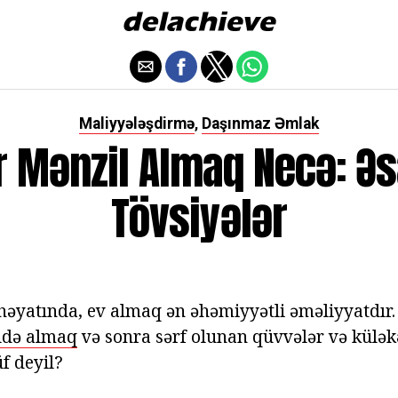
Maliyyələşdirmə
Daşınmaz Əmlak
,
r Mənzil Almaq Necə: Ə
Tövsiyələr
 həyatında, ev almaq ən əhəmiyyətli əməliyyatdır
ldə almaq
və sonra sərf olunan qüvvələr və külək
f deyil?