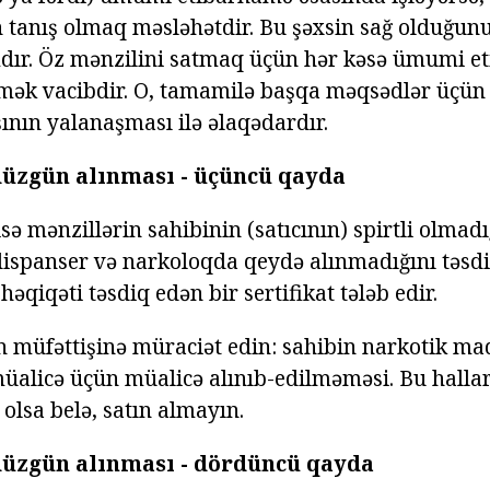
ən tanış olmaq məsləhətdir. Bu şəxsin sağ olduğu
dır. Öz mənzilini satmaq üçün hər kəsə ümumi e
mək vacibdir. O, tamamilə başqa məqsədlər üçün v
ının yalanaşması ilə əlaqədardır.
düzgün alınması - üçüncü qayda
ə mənzillərin sahibinin (satıcının) spirtli olmad
dispanser və narkoloqda qeydə alınmadığını təsdi
həqiqəti təsdiq edən bir sertifikat tələb edir.
 müfəttişinə müraciət edin: sahibin narkotik madd
üalicə üçün müalicə alınıb-edilməməsi. Bu hallar
olsa belə, satın almayın.
düzgün alınması - dördüncü qayda