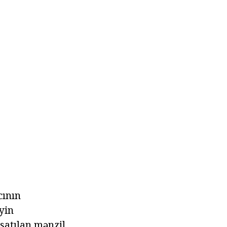
cının
yin
satılan mənzil