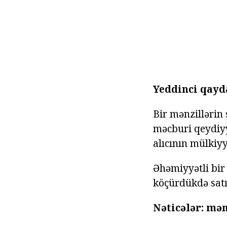
Yeddinci qayd
Bir mənzillərin
məcburi qeydiyy
alıcının mülkiyyə
Əhəmiyyətli bir 
köçürdükdə satı
Nəticələr: mən