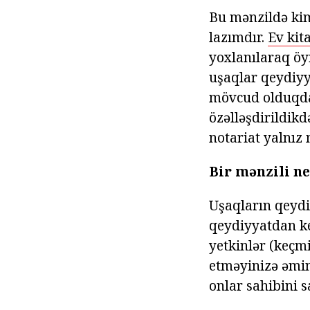
Bu mənzildə ki
lazımdır.
Ev kit
yoxlanılaraq öy
uşaqlar qeydiyy
mövcud olduqda 
özəlləşdirildik
notariat yalnız
Bir mənzili ne
Uşaqların qeydi
qeydiyyatdan ke
yetkinlər (keçmi
etməyinizə əmin
onlar sahibini 