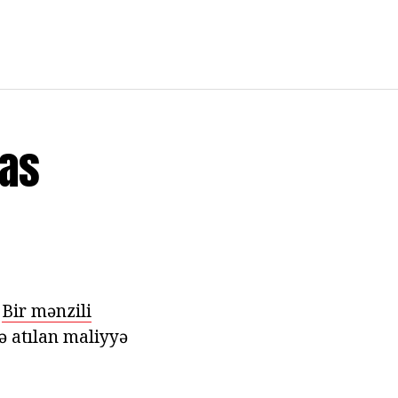
sas
.
Bir mənzili
ə atılan maliyyə