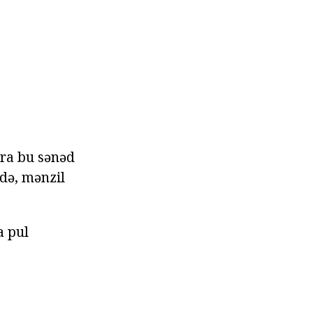
nra bu sənəd
kdə, mənzil
a pul