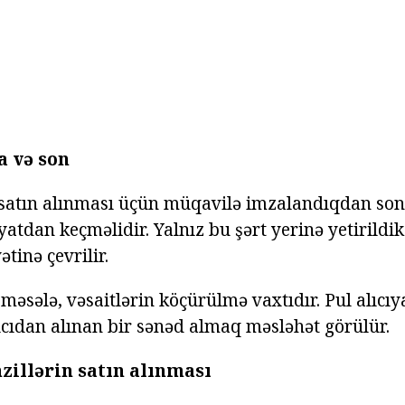
a və son
 satın alınması üçün müqavilə imzalandıqdan so
atdan keçməlidir. Yalnız bu şərt yerinə yetirildi
tinə çevrilir.
məsələ, vəsaitlərin köçürülmə vaxtıdır. Pul alıcıy
cıdan alınan bir sənəd almaq məsləhət görülür.
zillərin satın alınması