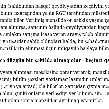
min (sahibindən başqa) qeydiyyatdan keçdiyini 
abının
çıxarışından ya da RGU tərəfindən müstəqi
rənilə bilər. Verilmiş mənzildə on səkkiz yaşına 
ata alınırsa, satıcının özündə qeydiyyatdan keçm
əmlakın satışına icazə verən arayış tələb olunur
də və uşaqlar sahib olduqları halda, bu şəhadət
 mənzillərin alınması üçün müqavilə bağlaya bilm
cə düzgün bir şəkildə almaq olar - beşinci 
yyata alınması məsələsinə qərar verərək, mənzil
çmiş bütün şəxsləri yoxlamaq lazımdır. Onlar mə
ş ər və ya arvad) ola bilərlər. Satıcıdan çıxma məs
 olun, çünki onların yerləşdiyi yer bilinməsin. 
satdıqdan sonra mənzildən ayrılmaq istəmirlər.