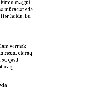
ə kimin məşğul
inə müraciət edə
. Hər halda, bu
eklam vermək
an rəsmi olaraq
z su qəsd
olaraq
yda