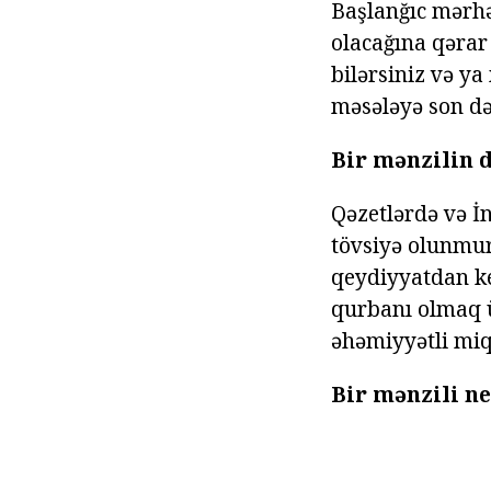
Başlanğıc mərhə
olacağına qərar
bilərsiniz və ya
məsələyə son də
Bir mənzilin 
Qəzetlərdə və İ
tövsiyə olunmur
qeydiyyatdan ke
qurbanı olmaq ü
əhəmiyyətli miq
Bir mənzili ne