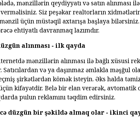
lədə, mənzillərin qeydiyyatı və satın alınması il
 verməlisiniz. Siz peşəkar realtorların xidmətlər
 mənzil üçün müstəqil axtarışa başlaya bilərsiniz
rəcə ehtiyatlı davranmaq lazımdır.
düzgün alınması - ilk qayda
nternetdə mənzillərin alınması ilə bağlı xüsusi r
. Satıcılardan və ya daşınmaz əmlakla məşğul ol
çmiş şirkətlərdən kömək isteyin. Əks halda təmi
çün kifayətdir. Belə bir elan verərək, avtomatik 
darda pulun reklamını təqdim edirsiniz.
cə düzgün bir şəkildə almaq olar - ikinci qa