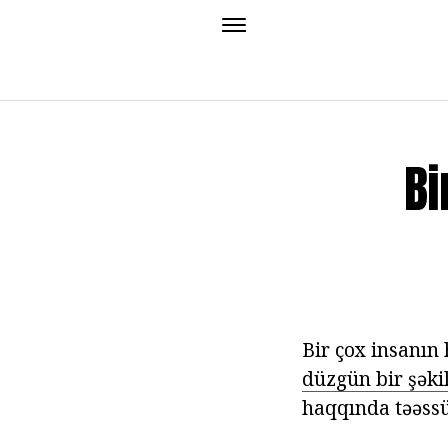
Bi
Bir çox insanın
düzgün bir şəki
haqqında təəssü