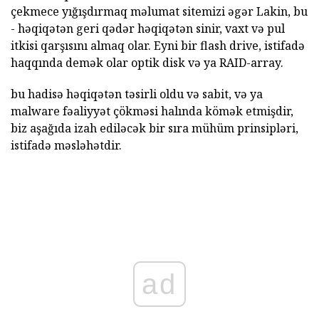
çekmece yığışdırmaq məlumat sitemizi əgər Lakin, bu
- həqiqətən geri qədər həqiqətən sinir, vaxt və pul
itkisi qarşısını almaq olar. Eyni bir flash drive, istifadə
haqqında demək olar optik disk və ya RAID-array.
bu hadisə həqiqətən təsirli oldu və sabit, və ya
malware fəaliyyət çökməsi halında kömək etmişdir,
biz aşağıda izah ediləcək bir sıra mühüm prinsipləri,
istifadə məsləhətdir.
ad