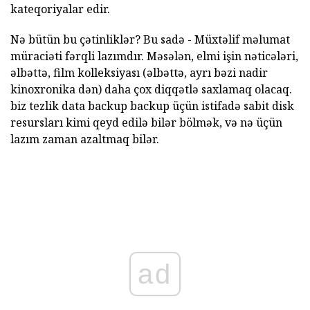
kateqoriyalar edir.
Nə bütün bu çətinliklər? Bu sadə - Müxtəlif məlumat
müraciəti fərqli lazımdır. Məsələn, elmi işin nəticələri,
əlbəttə, film kolleksiyası (əlbəttə, ayrı bəzi nadir
kinoxronika dən) daha çox diqqətlə saxlamaq olacaq.
biz tezlik data backup backup üçün istifadə sabit disk
resursları kimi qeyd edilə bilər bölmək, və nə üçün
lazım zaman azaltmaq bilər.
ad