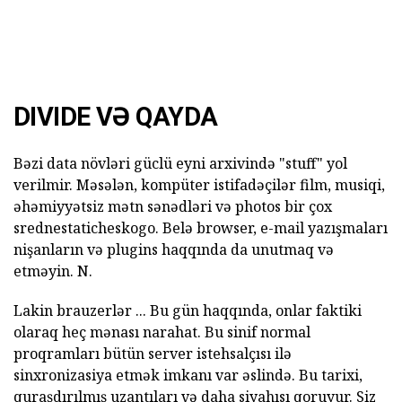
DIVIDE VƏ QAYDA
Bəzi data növləri güclü eyni arxivində "stuff" yol
verilmir. Məsələn, kompüter istifadəçilər film, musiqi,
əhəmiyyətsiz mətn sənədləri və photos bir çox
srednestaticheskogo. Belə browser, e-mail yazışmaları
nişanların və plugins haqqında da unutmaq və
etməyin. N.
Lakin brauzerlər ... Bu gün haqqında, onlar faktiki
olaraq heç mənası narahat. Bu sinif normal
proqramları bütün server istehsalçısı ilə
sinxronizasiya etmək imkanı var əslində. Bu tarixi,
quraşdırılmış uzantıları və daha siyahısı qoruyur. Siz