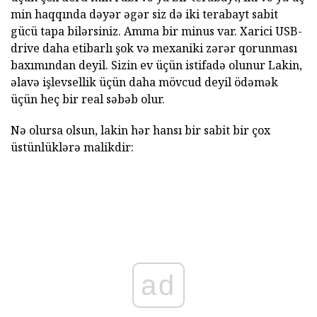
min haqqında dəyər əgər siz də iki terabayt sabit
gücü tapa bilərsiniz. Amma bir minus var. Xarici USB-
drive daha etibarlı şok və mexaniki zərər qorunması
baxımından deyil. Sizin ev üçün istifadə olunur Lakin,
əlavə işlevsellik üçün daha mövcud deyil ödəmək
üçün heç bir real səbəb olur.
Nə olursa olsun, lakin hər hansı bir sabit bir çox
üstünlüklərə malikdir:
ad