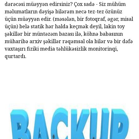
dərəcəsi müəyyən edirsiniz? Çox sadə - Siz mühüm
məlumatların dəyişə bilərəm necə tez-tez özünüz
üçün müəyyən edir. (məsələn, bir fotoqraf, əgər, misal
üçün) belə statik hər halda keçmək deyil, lakin toy
şəkillər bir müntəzəm bazası ilə, köhnə babasının
müharibə arxiv şəkillər rəqəmsal ola bilər və bir dəfə
vaxtaşırı fiziki media təhlükəsizlik monitorinqi,
qurtardı.