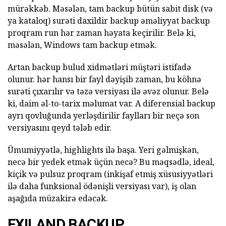
mürəkkəb. Məsələn, tam backup bütün sabit disk (və
ya kataloq) surəti daxildir backup əməliyyat backup
proqram run hər zaman həyata keçirilir. Belə ki,
məsələn, Windows tam backup etmək.
Artan backup bulud xidmətləri müştəri istifadə
olunur. hər hansı bir fayl dəyişib zaman, bu köhnə
surəti çıxarılır və təzə versiyası ilə əvəz olunur. Belə
ki, daim əl-to-tarix məlumat var. A diferensial backup
ayrı qovluğunda yerləşdirilir faylları bir neçə son
versiyasını qeyd tələb edir.
Ümumiyyətlə, highlights ilə başa. Yeri gəlmişkən,
necə bir yedek etmək üçün necə? Bu məqsədlə, ideal,
kiçik və pulsuz proqram (inkişaf etmiş xüsusiyyətləri
ilə daha funksional ödənişli versiyası var), iş olan
aşağıda müzakirə edəcək.
EXILAND BACKUP