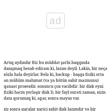
ad
Artıq aydındır Biz bu müddət şərhi haqqında
danışmaq hesab edirəm ki, lazım deyil. Lakin, bir neçə
sözlə hələ deyirlər. Belə ki, backup - başqa fiziki orta
ən mühüm məlumat (və ya bütün sabit məzmunu)
qənaət prosesdir. sonuncu çox vacibdir: bir disk eyni
fiziki həcm yerləşir disk D, bir fayl surəti zaman, sizin
data qorumaq ki, əgər, sonra məyus var.
siz sonra qaralar xarici sabit disk lazımdır və bir