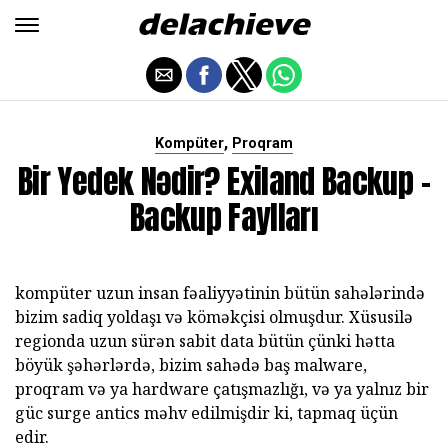
,
Kompüter
Proqram
Bir Yedek Nədir? Exiland Backup -
Backup Faylları
kompüter uzun insan fəaliyyətinin bütün sahələrində
bizim sadiq yoldaşı və köməkçisi olmuşdur. Xüsusilə
regionda uzun sürən sabit data bütün çünki hətta
böyük şəhərlərdə, bizim sahədə baş malware,
proqram və ya hardware çatışmazlığı, və ya yalnız bir
güc surge antics məhv edilmişdir ki, tapmaq üçün
edir.