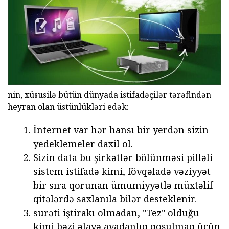
nin, xüsusilə bütün dünyada istifadəçilər tərəfindən
heyran olan üstünlükləri edək:
İnternet var hər hansı bir yerdən sizin
yedeklemeler daxil ol.
Sizin data bu şirkətlər bölünməsi pilləli
sistem istifadə kimi, fövqəladə vəziyyət
bir sıra qorunan ümumiyyətlə müxtəlif
qitələrdə saxlanıla bilər desteklenir.
surəti iştirakı olmadan, "Tez" olduğu
kimi bəzi əlavə avadanlıq qoşulmaq üçün