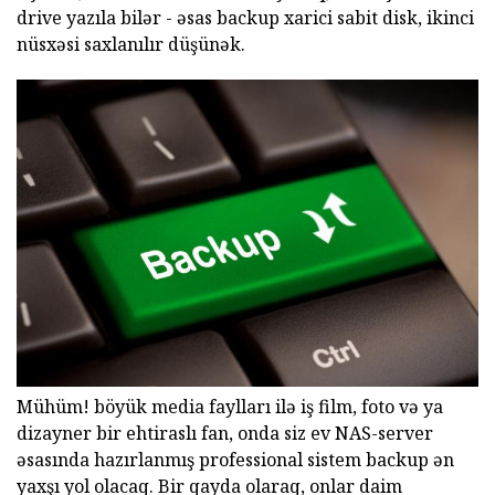
drive yazıla bilər - əsas backup xarici sabit disk, ikinci
nüsxəsi saxlanılır düşünək.
Mühüm! böyük media faylları ilə iş film, foto və ya
dizayner bir ehtiraslı fan, onda siz ev NAS-server
əsasında hazırlanmış professional sistem backup ən
yaxşı yol olacaq. Bir qayda olaraq, onlar daim