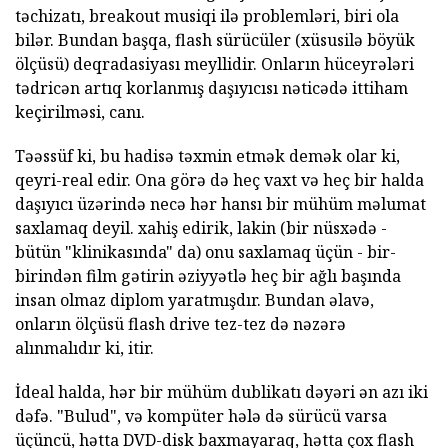
təchizatı, breakout musiqi ilə problemləri, biri ola
bilər. Bundan başqa, flash sürücüler (xüsusilə böyük
ölçüsü) deqradasiyası meyllidir. Onların hüceyrələri
tədricən artıq korlanmış daşıyıcısı nəticədə ittiham
keçirilməsi, canı.
Təəssüf ki, bu hadisə təxmin etmək demək olar ki,
qeyri-real edir. Ona görə də heç vaxt və heç bir halda
daşıyıcı üzərində necə hər hansı bir mühüm məlumat
saxlamaq deyil. xahiş edirik, lakin (bir nüsxədə -
bütün "klinikasında" da) onu saxlamaq üçün - bir-
birindən film gətirin əziyyətlə heç bir ağlı başında
insan olmaz diplom yaratmışdır. Bundan əlavə,
onların ölçüsü flash drive tez-tez də nəzərə
alınmalıdır ki, itir.
İdeal halda, hər bir mühüm dublikatı dəyəri ən azı iki
dəfə. "Bulud", və kompüter hələ də sürücü varsa
üçüncü, hətta DVD-disk baxmayaraq, hətta çox flash