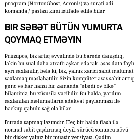
proqram (NortonGhost, Acronis) və surəti adi
komanda / pastası kimi istifadə edilə bilər.
BIR SƏBƏT BÜTÜN YUMURTA
QOYMAQ ETMƏYIN
Prinsipcə, biz artıq əvvəlində bu barədə danışdıq,
lakin bu sual daha ətraflı aşkar edəcək. əsas data faylı
ayrı saxlanılır, belə ki, biz, yalnız xarici sabit məlumat
saxlamaq məsləhətdir. Sizin kompüter əsas sabit artıq
gənc və hər hansı bir zamanda "əbədi ov ölkə"
bilərsiniz, bu xüsusilə vacibdir. Bu halda, yardım
saxlanılan məlumatların adekvat paylanması ilə
backup qəbulu sağ ola bilər.
Burada sapmaq lazımdır. Heç bir halda flash ilə
normal sabit çaşdırmaq deyil. sürücü sonuncu növü -
bir disket yalnız bir müasir versiyası. Qədim