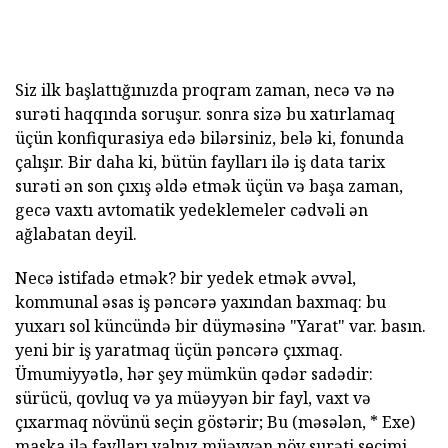
Siz ilk başlattığınızda proqram zaman, necə və nə
surəti haqqında soruşur. sonra sizə bu xatırlamaq
üçün konfiqurasiya edə bilərsiniz, belə ki, fonunda
çalışır. Bir daha ki, bütün faylları ilə iş data tarix
surəti ən son çıxış əldə etmək üçün və başa zaman,
gecə vaxtı avtomatik yedeklemeler cədvəli ən
ağlabatan deyil.
Necə istifadə etmək? bir yedek etmək əvvəl,
kommunal əsas iş pəncərə yaxından baxmaq: bu
yuxarı sol küncündə bir düyməsinə "Yarat" var. basın.
yeni bir iş yaratmaq üçün pəncərə çıxmaq.
Ümumiyyətlə, hər şey mümkün qədər sadədir:
sürücü, qovluq və ya müəyyən bir fayl, vaxt və
çıxarmaq növünü seçin göstərir; Bu (məsələn, * Exe)
maska ilə faylları yalnız müəyyən növ surəti seçimi