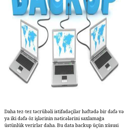
ad
Daha tez-tez təcrübəli istifadəçilər həftədə bir dəfə və
ya iki dəfə öz işlərinin nəticələrini saxlamağa
üstünlük verirlər daha. Bu data backup üçün xüsusi