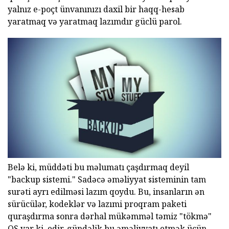
yalnız e-poçt ünvanınızı daxil bir haqq-hesab
yaratmaq və yaratmaq lazımdır güclü parol.
Belə ki, müddəti bu məlumatı çaşdırmaq deyil
"backup sistemi." Sadəcə əməliyyat sisteminin tam
surəti ayrı edilməsi lazım qoydu. Bu, insanların ən
sürücülər, kodeklər və lazımi proqram paketi
quraşdırma sonra dərhal mükəmməl təmiz "tökmə"
OS var ki, edir. gündəlik bu əməliyyatı etmək üçün