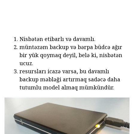
Nisbətən etibarlı və davamlı.
müntəzəm backup və bərpa büdcə ağır
bir yük qoymaq deyil, belə ki, nisbətən
ucuz.
resursları icazə varsa, bu davamlı
backup məbləği artırmaq sadəcə daha
tutumlu model almaq mümkündür.