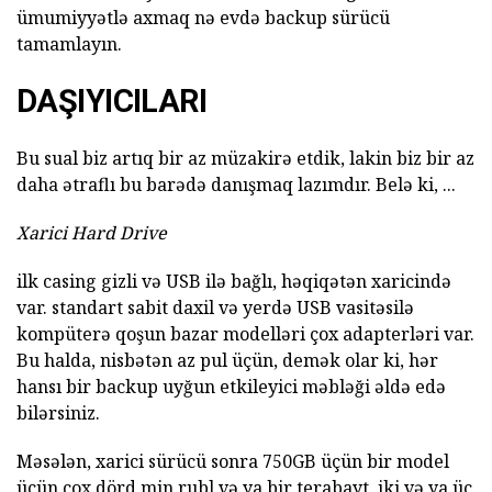
ümumiyyətlə axmaq nə evdə backup sürücü
tamamlayın.
DAŞIYICILARI
Bu sual biz artıq bir az müzakirə etdik, lakin biz bir az
daha ətraflı bu barədə danışmaq lazımdır. Belə ki, ...
Xarici Hard Drive
ilk casing gizli və USB ilə bağlı, həqiqətən xaricində
var. standart sabit daxil və yerdə USB vasitəsilə
kompüterə qoşun bazar modelləri çox adapterləri var.
Bu halda, nisbətən az pul üçün, demək olar ki, hər
hansı bir backup uyğun etkileyici məbləği əldə edə
bilərsiniz.
Məsələn, xarici sürücü sonra 750GB üçün bir model
üçün çox dörd min rubl və ya bir terabayt, iki və ya üç