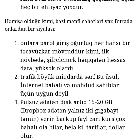
heç bir ehtiyac yoxdur.
Həmişə olduğu kimi, bəzi mənfi cəhətləri var. Burada
onlardan bir siyahısı:
onlara parol giriş oğurluq hər hansı bir
təcavüzkar mövcuddur kimi, ilk
növbədə, şifrelemek həqiqətən həssas
data, yüksək olardı.
trafik böyük miqdarda sərf Bu üsul,
İnternet bahalı və məhdud sahibləri
üçün uyğun deyil.
Pulsuz adətən disk artıq 15-20 GB
(Dropbox adətən yalnız iki gigabayt
təmin) verir. backup fayl cari kurs çox
bahalı ola bilər, belə ki, tariflər, dollar
olur.