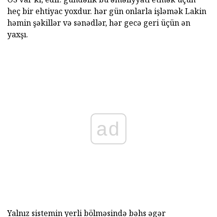
heç bir ehtiyac yoxdur. hər gün onlarla işləmək Lakin
həmin şəkillər və sənədlər, hər gecə geri üçün ən
yaxşı.
ad
Yalnız sistemin yerli bölməsində bəhs əgər