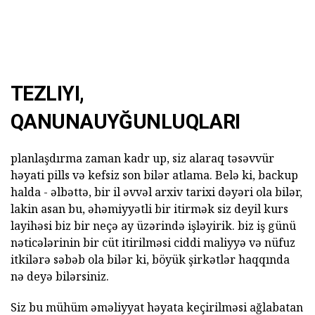
TEZLIYI,
QANUNAUYĞUNLUQLARI
planlaşdırma zaman kadr up, siz alaraq təsəvvür
həyati pills və kefsiz son bilər atlama. Belə ki, backup
halda - əlbəttə, bir il əvvəl arxiv tarixi dəyəri ola bilər,
lakin asan bu, əhəmiyyətli bir itirmək siz deyil kurs
layihəsi biz bir neçə ay üzərində işləyirik. biz iş günü
nəticələrinin bir cüt itirilməsi ciddi maliyyə və nüfuz
itkilərə səbəb ola bilər ki, böyük şirkətlər haqqında
nə deyə bilərsiniz.
Siz bu mühüm əməliyyat həyata keçirilməsi ağlabatan