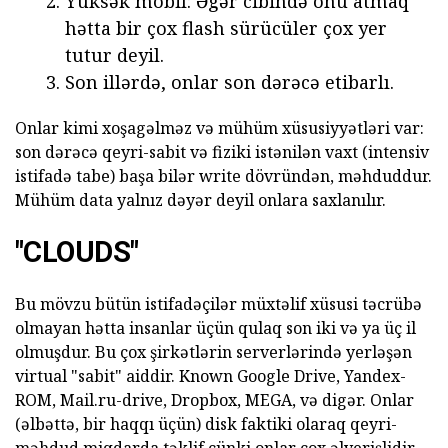
Yüksək mobil: Əgər cibində onu atmaq
hətta bir çox flash sürücüler çox yer
tutur deyil.
Son illərdə, onlar son dərəcə etibarlı.
Onlar kimi xoşagəlməz və mühüm xüsusiyyətləri var:
son dərəcə qeyri-sabit və fiziki istənilən vaxt (intensiv
istifadə tabe) başa bilər write dövründən, məhduddur.
Mühüm data yalnız dəyər deyil onlara saxlanılır.
"CLOUDS"
Bu mövzu bütün istifadəçilər müxtəlif xüsusi təcrübə
olmayan hətta insanlar üçün qulaq son iki və ya üç il
olmuşdur. Bu çox şirkətlərin serverlərində yerləşən
virtual "sabit" aiddir. Known Google Drive, Yandex-
ROM, Mail.ru-drive, Dropbox, MEGA, və digər. Onlar
(əlbəttə, bir haqqı üçün) disk faktiki olaraq qeyri-
məhdud miqdarda təklif çünki onlar çox əlverişlidir.