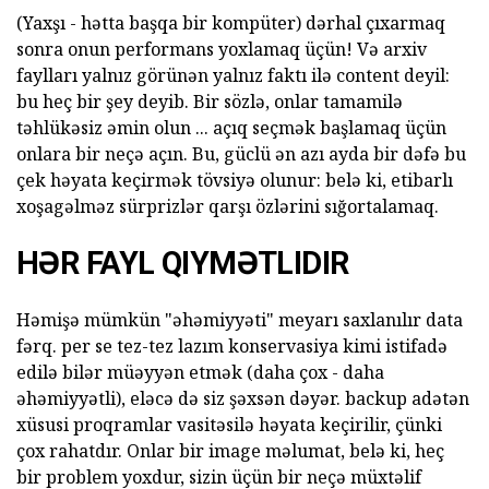
(Yaxşı - hətta başqa bir kompüter) dərhal çıxarmaq
sonra onun performans yoxlamaq üçün! Və arxiv
faylları yalnız görünən yalnız faktı ilə content deyil:
bu heç bir şey deyib. Bir sözlə, onlar tamamilə
təhlükəsiz əmin olun ... açıq seçmək başlamaq üçün
onlara bir neçə açın. Bu, güclü ən azı ayda bir dəfə bu
çek həyata keçirmək tövsiyə olunur: belə ki, etibarlı
xoşagəlməz sürprizlər qarşı özlərini sığortalamaq.
HƏR FAYL QIYMƏTLIDIR
Həmişə mümkün "əhəmiyyəti" meyarı saxlanılır data
fərq. per se tez-tez lazım konservasiya kimi istifadə
edilə bilər müəyyən etmək (daha çox - daha
əhəmiyyətli), eləcə də siz şəxsən dəyər. backup adətən
xüsusi proqramlar vasitəsilə həyata keçirilir, çünki
çox rahatdır. Onlar bir image məlumat, belə ki, heç
bir problem yoxdur, sizin üçün bir neçə müxtəlif