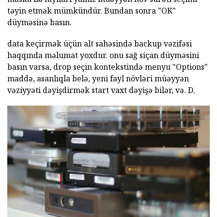
təyin etmək mümkündür. Bundan sonra "OK"
düyməsinə basın.
data keçirmək üçün alt sahəsində backup vəzifəsi
haqqında məlumat yoxdur. onu sağ siçan düyməsini
basın varsa, drop seçin kontekstində menyu "Options"
maddə, asanlıqla belə, yeni fayl növləri müəyyən
vəziyyəti dəyişdirmək start vaxt dəyişə bilər, və. D.