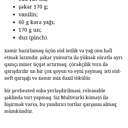
şəkər 170 g;
vanilin;
60 g kərə yağı;
170 g un;
duz (pinch).
xəmir hazırlamaq üçün süd istilik və yağ onu həll
etmək lazımdır. şəkər yumurta ilə yüksək sürətlə ayrı
qamçı mixer üçqat artırmaq. çörəkçilik tozu ilə
qarışdırılır un bir çox qoyun və eyni yaymaq. isti süd-
neft qarışığı və xəmir mix daxil tökülür.
bir preheated soba yerləşdirilməsi, releasable
şəklində tort yapmaq. Siz Multivarki köməyi ilə
bişirmək varsa, bu yandırıcı tortlar qarşısını almaq
mümkündür.