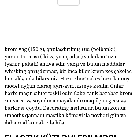
krem yağ (150 g), qatılaşdırılmış süd (polbanki),
yumurta sarısı (iki və ya üç ədəd) və kakao tozu
(yarım paketi) ehtiva edir. yaxşı və bütün maddələr
whisking qarışdırmaq, bir incə kiler krem xoş şokolad
hue əldə edə bilərsiniz. Hazır shortcakes hazırlanmış
model uyğun olaraq ayrı-ayrı hissəyə kəsilir. Onlar
hərbi maşın siluet təşkil edir. Cake-tank bərabər krem
smeared və soyuducu mayalandırmaq üçün gecə və
bərkimə qoydu. Decorating məhsulun bütün kontur
smooths qənnadı mastika köməyi ilə növbəti gün və
daha real kömək edə bilər.