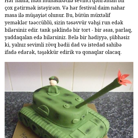
Hər halda, mən münasibətilə sevinci qəhrəman bir
çox gətirmək istəyirəm. Və hər festival daim nahar
masa ilə müşayiət olunur. Bu, bütün müxtəlif
yeməklər təəccüblü, sizin təsəvvür vəhşi run edək
bilərsiniz edir. tank şəklində bir tort - bir əsas, parlaq,
yaddaqalan edə bilərsiniz. Belə bir hədiyyə, şübhəsiz
ki, yalnız sevimli zövq bədii dad və istedad sahibə
ifadə edərək, təşəkkür edirik və qonaqlar olacaq.