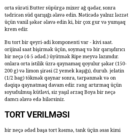
orta sürəti Butter süpürgə mixer ağ qədər, sonra
tədricən süd qarışığı əlavə edin. Nəticədə yalnız ləzzət
üçün vanil şəkər əlavə edin ki, bir çox gur və yumşaq
krem edir.
Bu tort bir qeyri-adi komponenti var - kivi saat.
orijinal saat bişirmək üçün, soymaq və bir qarışdırıcı
bir neçə (4-5 ədəd.) üyütmək Ripe meyvə lazımdır.
onlara orta istilik üzrə qaynamaq qoyulur şəkər (150-
200 g) və limon şirəsi (2 yemek kaşığı), durub. jelatin
(1/2 bag) tökmək qaynar sonra, tərpənmək və on
dəqiqə qaynatmaq davam edir. rəng artırmaq üçün
soyudulmuş kütləvi, siz yaşıl ərzaq Boya bir neçə
damcı əlavə edə bilərsiniz.
TORT VERILMƏSI
bir neçə ədəd başa tort kəsmə, tank üçün əsas kimi