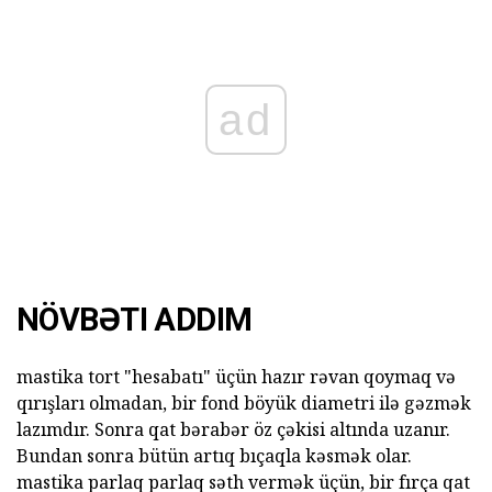
ad
NÖVBƏTI ADDIM
mastika tort "hesabatı" üçün hazır rəvan qoymaq və
qırışları olmadan, bir fond böyük diametri ilə gəzmək
lazımdır. Sonra qat bərabər öz çəkisi altında uzanır.
Bundan sonra bütün artıq bıçaqla kəsmək olar.
mastika parlaq parlaq səth vermək üçün, bir fırça qat