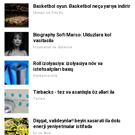
Basketbol oyun. Basketbol neçə yarıya indirir
İdman və Fitnes
Biography Sofi Marso: Ulduzlara kol
vasitəsilə
İncəsənət və Əyləncə
Roll izolyasiya: izolyasiya növ və
istehsalçıları baxış
Görkəmsizlik
Tiebacks - tez və asanlıqla öz əlləri ilə
Tərlan
Diqqət, valideynlər! beyin xəsarəti ilə dolu
enerji yeniyetmələr istifadə
Ev və Ailə