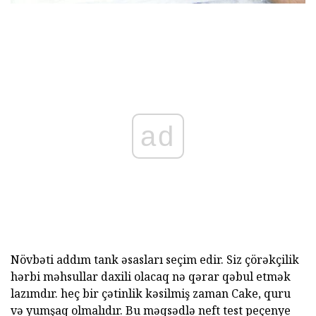
ad
Növbəti addım tank əsasları seçim edir. Siz çörəkçilik
hərbi məhsullar daxili olacaq nə qərar qəbul etmək
lazımdır. heç bir çətinlik kəsilmiş zaman Cake, quru
və yumşaq olmalıdır. Bu məqsədlə neft test peçenye