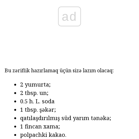
ad
Bu zəriflik hazırlamaq üçün sizə lazım olacaq:
2 yumurta;
2 tbsp. un;
0.5 h. L. soda
1 tbsp. şəkər;
qatılaşdırılmış süd yarım tənəkə;
1 fincan xama;
polpachki kakao.