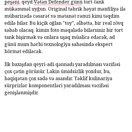
peşəni.
qeyd
Vətən Defender günü
tort-tank
mükəmməl uyğun. Original təbrik həyat mənfiliyə ilə
mübarizədə cəsarət və mətanət rəmzi kimi təqdim
edilə bilər. Bu kiçik oğlan "toy", əlbəttə, bir real zövq
səbəb olacaq. kimin foto məqalədə bilərsiniz bir tort
tank bişirmək və onlara uşaq müalicə edərək, ad
günü mum hərbi texnologiya sahəsində ekspert
hörmət ediləcək.
İlk baxışdan qeyri-adi qənnadı yaradılması vəzifəsi
çox çətin görünür. Lakin ümidsizlik yoxdur, bu,
həqiqətən çox sadə və asandır. Təklif kulinariya
sürprizlər komponentləri yaradılması vəzifəsi
genişlənmişdir.