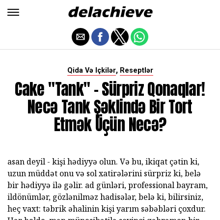
,
Qida Və Içkilər
Reseptlər
Cake "Tank" - Sürpriz Qonaqlar!
Necə Tank Şəklində Bir Tort
Etmək Üçün Necə?
asan deyil - kişi hədiyyə olun. Və bu, ikiqat çətin ki,
uzun müddət onu və sol xatirələrini sürpriz ki, belə
bir hədiyyə ilə gəlir. ad günləri, professional bayram,
ildönümlər, gözlənilməz hadisələr, belə ki, bilirsiniz,
heç vaxt: təbrik əhalinin kişi yarım səbəbləri çoxdur.