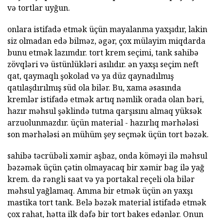
və tortlar uyğun.
onlara istifadə etmək üçün mayalanma yaxşıdır, lakin
siz olmadan edə bilməz, əgər, çox mülayim miqdarda
bunu etmək lazımdır. tort krem seçimi, tank sahibə
zövqləri və üstünlükləri asılıdır. ən yaxşı seçim neft
qat, qaymaqlı şokolad və ya düz qaynadılmış
qatılaşdırılmış süd ola bilər. Bu, xama əsasında
kremlər istifadə etmək artıq nəmlik orada olan bəri,
hazır məhsul şəklində tutma qarşısını almaq yüksək
arzuolunmazdır. üçün material - hazırlıq mərhələsi
son mərhələsi ən mühüm şey seçmək üçün tort bəzək.
sahibə təcrübəli xəmir aşbaz, onda köməyi ilə məhsul
bəzəmək üçün çətin olmayacaq bir xəmir bag ilə yağ
krem. də rəngli saat və ya portakal reçeli ola bilər
məhsul yağlamaq. Amma bir etmək üçün ən yaxşı
mastika tort tank. Belə bəzək material istifadə etmək
çox rahat, hətta ilk dəfə bir tort bakes edənlər. Onun