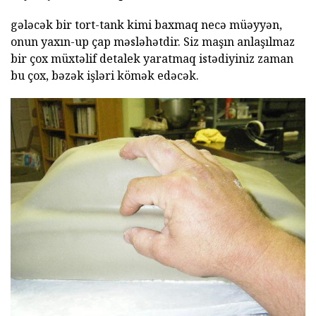
gələcək bir tort-tank kimi baxmaq necə müəyyən,
onun yaxın-up çap məsləhətdir. Siz maşın anlaşılmaz
bir çox müxtəlif detalek yaratmaq istədiyiniz zaman
bu çox, bəzək işləri kömək edəcək.