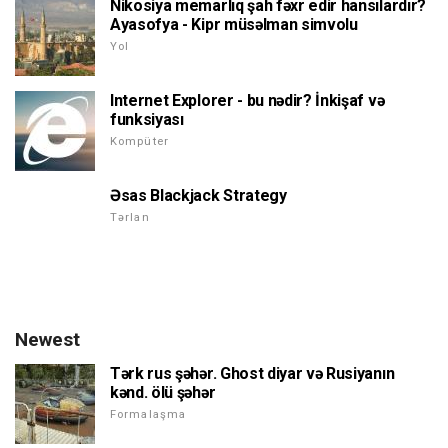
Nikosiya memarlıq şah fəxr edir hansılardır?
Ayasofya - Kipr müsəlman simvolu
Yol
Internet Explorer - bu nədir? İnkişaf və
funksiyası
Kompüter
Əsas Blackjack Strategy
Tərlan
Newest
Tərk rus şəhər. Ghost diyar və Rusiyanın
kənd. ölü şəhər
Formalaşma