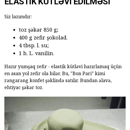
ELASTIK KÜTLƏVI EDILMƏSI
Siz lazımdır:
toz şəkər 850 g;
400 g zefir şokolad.
4 tbsp. l. su;
1 h. L. vanilin.
Hazır yumşaq zefir - elastik kütləvi hazırlamaq üçün
en asan yol zefir ola bilər. Bu, "Bon Pari" kimi
rəngarəng konfet şəklində satılır. Bundan əlavə,
ehtiyac şəkər toz.