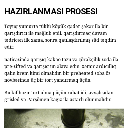
HAZIRLANMASI PROSESI
Toyuq yumurta tüklü köpük qədər şəkər ilə bir
qarışdırıcı ilə məğlub etdi. qarışdırmaq davam
tədricən ilk xama, sonra qatılaşdırılmış süd təqdim
edir.
nəticəsində qarışıq kakao tozu və çörəkçilik soda ilə
pre-sifted və qarışıq un əlavə edin. xəmir ardıcıllıq
qalın krem kimi olmalıdır. bir preheated soba öz
növbəsində üç bir tort yandırmaq üçün.
Bu kif hazır tort almaq üçün rahat idi, əvvəlcədən
grisled və Parşömen kağız ilə astarlı olunmalıdır.