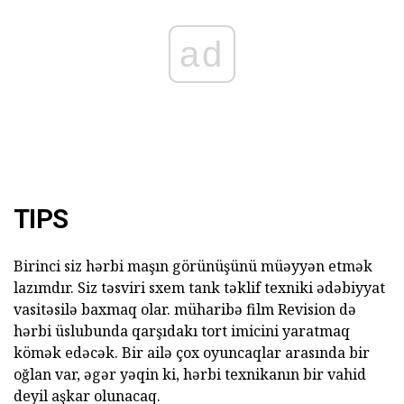
ad
TIPS
Birinci siz hərbi maşın görünüşünü müəyyən etmək
lazımdır. Siz təsviri sxem tank təklif texniki ədəbiyyat
vasitəsilə baxmaq olar. müharibə film Revision də
hərbi üslubunda qarşıdakı tort imicini yaratmaq
kömək edəcək. Bir ailə çox oyuncaqlar arasında bir
oğlan var, əgər yəqin ki, hərbi texnikanın bir vahid
deyil aşkar olunacaq.