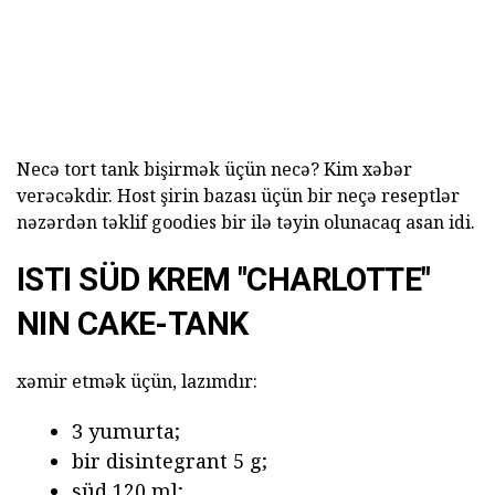
Necə tort tank bişirmək üçün necə? Kim xəbər
verəcəkdir. Host şirin bazası üçün bir neçə reseptlər
nəzərdən təklif goodies bir ilə təyin olunacaq asan idi.
ISTI SÜD KREM "CHARLOTTE"
NIN CAKE-TANK
xəmir etmək üçün, lazımdır:
3 yumurta;
bir disintegrant 5 g;
süd 120 ml;