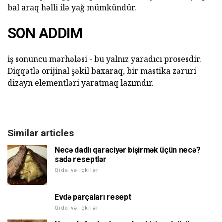
bal araq həlli ilə yağ mümkündür.
SON ADDIM
iş sonuncu mərhələsi - bu yalnız yaradıcı prosesdir.
Diqqətlə orijinal şəkil baxaraq, bir mastika zəruri
dizayn elementləri yaratmaq lazımdır.
Similar articles
Necə dadlı qaraciyər bişirmək üçün necə?
sadə reseptlər
Qida və içkilər
Evdə parçaları resept
Qida və içkilər