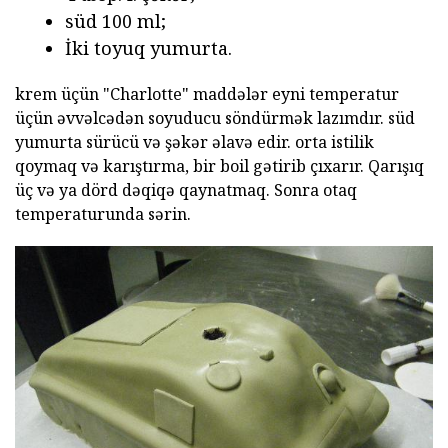
süd 100 ml;
İki toyuq yumurta.
krem üçün "Charlotte" maddələr eyni temperatur
üçün əvvəlcədən soyuducu söndürmək lazımdır. süd
yumurta sürücü və şəkər əlavə edir. orta istilik
qoymaq və karıştırma, bir boil gətirib çıxarır. Qarışıq
üç və ya dörd dəqiqə qaynatmaq. Sonra otaq
temperaturunda sərin.