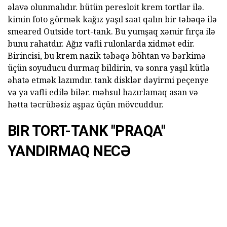
əlavə olunmalıdır. bütün peresloit krem tortlar ilə.
kimin foto görmək kağız yaşıl saat qalın bir təbəqə ilə
smeared Outside tort-tank. Bu yumşaq xəmir fırça ilə
bunu rahatdır. Ağız vafli rulonlarda xidmət edir.
Birincisi, bu krem nazik təbəqə böhtan və bərkimə
üçün soyuducu durmaq bildirin, və sonra yaşıl kütlə
əhatə etmək lazımdır. tank disklər dəyirmi peçenye
və ya vafli edilə bilər. məhsul hazırlamaq asan və
hətta təcrübəsiz aşpaz üçün mövcuddur.
BIR TORT-TANK "PRAQA"
YANDIRMAQ NECƏ