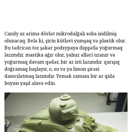
Candy az ərimə dövlət mikrodalğalı soba isidilmiş
olunacaq. Belə ki, şirin kütləvi yumşaq və plastik olur.
Bu tədricən toz şəkər podsypaya diqqətlə yoğurmaq
lazımdır. mastika ağır olur, yalnız əlləri uzanır və
yoğurmaq davam qədər, bir az isti lazımdır. qarışıq
doğramaq başlayır, o, su və ya limon şirəsi
damcılatmaq lazımdır. Yemək zamanı bir az qida
boyası yaşıl əlavə edin.