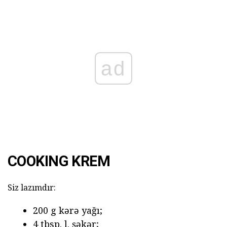
ad
COOKING KREM
Siz lazımdır:
200 g kərə yağı;
4 tbsp. l. şəkər;