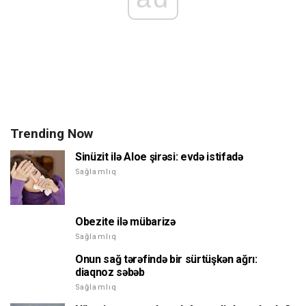
Trending Now
Sinüzit ilə Aloe şirəsi: evdə istifadə
Sağlamlıq
Obezite ilə mübarizə
Sağlamlıq
Onun sağ tərəfində bir sürtüşkən ağrı:
diaqnoz səbəb
Sağlamlıq