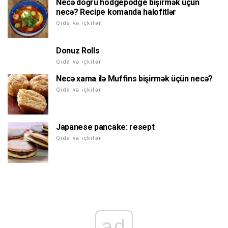
Necə doğru hodgepodge bişirmək üçün
necə? Recipe komanda halofitlər
Qida və içkilər
Donuz Rolls
Qida və içkilər
Necə xama ilə Muffins bişirmək üçün necə?
Qida və içkilər
Japanese pancake: resept
Qida və içkilər
ad