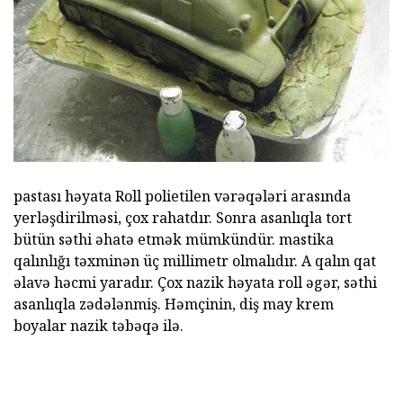
pastası həyata Roll polietilen vərəqələri arasında
yerləşdirilməsi, çox rahatdır. Sonra asanlıqla tort
bütün səthi əhatə etmək mümkündür. mastika
qalınlığı təxminən üç millimetr olmalıdır. A qalın qat
əlavə həcmi yaradır. Çox nazik həyata roll əgər, səthi
asanlıqla zədələnmiş. Həmçinin, diş may krem
boyalar nazik təbəqə ilə.