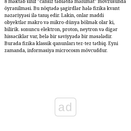
8 məktəb sinif "cansız təbiətdə məlumat" mövzusunda
öyrənilməsi. Bu nöqtədə şagirdlər hələ fizika kvant
nəzəriyyəsi ilə tanış edir. Lakin, onlar maddi
obyektlər makro və mikro-dünya bölmək olar ki,
bilirik. sonuncu elektron, proton, neytron və digər
hissəciklər var, belə bir səviyyədə bir məsələdir.
Burada fizika klassik qanunları tez-tez tətbiq. Eyni
zamanda, informasiya microcosm mövcuddur.
ad