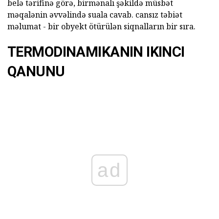
belə tərifinə görə, birmənalı şəkildə müsbət
məqalənin əvvəlində suala cavab. cansız təbiət
məlumat - bir obyekt ötürülən siqnalların bir sıra.
TERMODINAMIKANIN IKINCI
QANUNU
ad