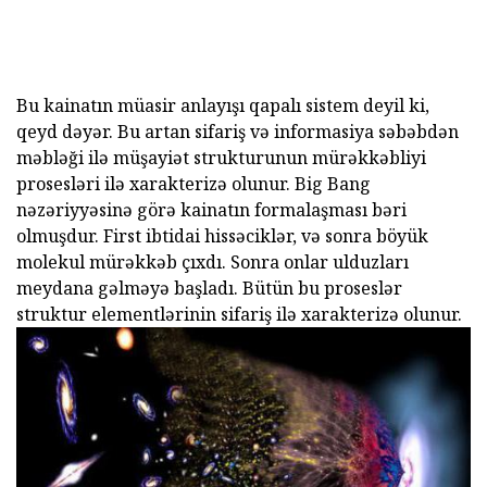
Bu kainatın müasir anlayışı qapalı sistem deyil ki,
qeyd dəyər. Bu artan sifariş və informasiya səbəbdən
məbləği ilə müşayiət strukturunun mürəkkəbliyi
prosesləri ilə xarakterizə olunur. Big Bang
nəzəriyyəsinə görə kainatın formalaşması bəri
olmuşdur. First ibtidai hissəciklər, və sonra böyük
molekul mürəkkəb çıxdı. Sonra onlar ulduzları
meydana gəlməyə başladı. Bütün bu proseslər
struktur elementlərinin sifariş ilə xarakterizə olunur.