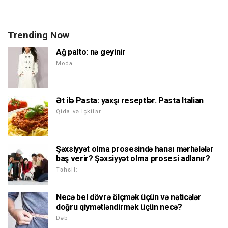
Trending Now
Ağ palto: nə geyinir
Moda
Ət ilə Pasta: yaxşı reseptlər. Pasta Italian
Qida və içkilər
Şəxsiyyət olma prosesində hansı mərhələlər
baş verir? Şəxsiyyət olma prosesi adlanır?
Təhsil:
Necə bel dövrə ölçmək üçün və nəticələr
doğru qiymətləndirmək üçün necə?
Dəb