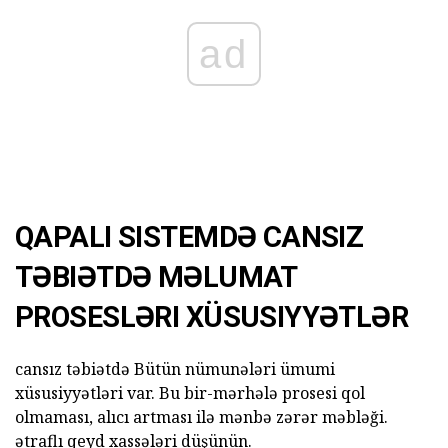
ad
QAPALI SISTEMDƏ CANSIZ
TƏBIƏTDƏ MƏLUMAT
PROSESLƏRI XÜSUSIYYƏTLƏR
cansız təbiətdə Bütün nümunələri ümumi
xüsusiyyətləri var. Bu bir-mərhələ prosesi qol
olmaması, alıcı artması ilə mənbə zərər məbləği.
ətraflı qeyd xassələri düşünün.