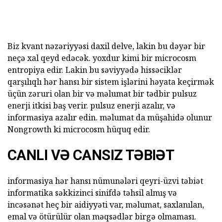
Biz kvant nəzəriyyəsi daxil delve, lakin bu dəyər bir
neçə xal qeyd edəcək. yoxdur kimi bir microcosm
entropiya edir. Lakin bu səviyyədə hissəciklər
qarşılıqlı hər hansı bir sistem işlərini həyata keçirmək
üçün zəruri olan bir və məlumat bir tədbir pulsuz
enerji itkisi baş verir. pulsuz enerji azalır, və
informasiya azalır edin. məlumat da müşahidə olunur
Nongrowth ki microcosm hüquq edir.
CANLI VƏ CANSIZ TƏBIƏT
informasiya hər hansı nümunələri qeyri-üzvi təbiət
informatika səkkizinci sinifdə təhsil almış və
incəsənət heç bir aidiyyəti var, məlumat, saxlanılan,
emal və ötürülür olan məqsədlər birgə olmaması.