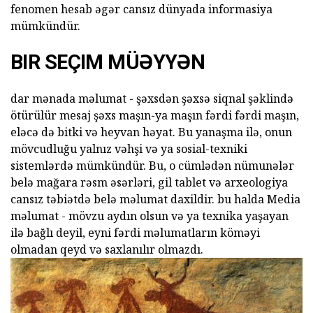
fenomen hesab əgər cansız dünyada informasiya
mümkündür.
BIR SEÇIM MÜƏYYƏN
dar mənada məlumat - şəxsdən şəxsə siqnal şəklində
ötürülür mesaj şəxs maşın-ya maşın fərdi fərdi maşın,
eləcə də bitki və heyvan həyat. Bu yanaşma ilə, onun
mövcudluğu yalnız vəhşi və ya sosial-texniki
sistemlərdə mümkündür. Bu, o cümlədən nümunələr
belə mağara rəsm əsərləri, gil tablet və arxeologiya
cansız təbiətdə belə məlumat daxildir. bu halda Media
məlumat - mövzu aydın olsun və ya texnika yaşayan
ilə bağlı deyil, eyni fərdi məlumatların köməyi
olmadan qeyd və saxlanılır olmazdı.