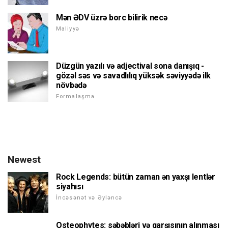
Mən ƏDV üzrə borc bilirik necə
Maliyyə
Düzgün yazılı və adjectival sona danışıq -
gözəl səs və savadlılıq yüksək səviyyədə ilk
növbədə
Formalaşma
Newest
Rock Legends: bütün zaman ən yaxşı lentlər
siyahısı
İncəsənət və Əyləncə
Osteophytes: səbəbləri və qarşısının alınması