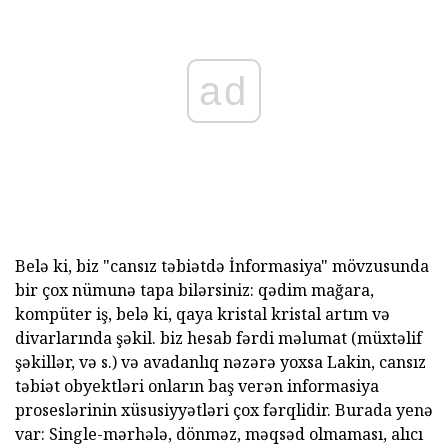
ad
Belə ki, biz "cansız təbiətdə İnformasiya" mövzusunda
bir çox nümunə tapa bilərsiniz: qədim mağara,
kompüter iş, belə ki, qaya kristal kristal artım və
divarlarında şəkil. biz hesab fərdi məlumat (müxtəlif
şəkillər, və s.) və avadanlıq nəzərə yoxsa Lakin, cansız
təbiət obyektləri onların baş verən informasiya
proseslərinin xüsusiyyətləri çox fərqlidir. Burada yenə
var: Single-mərhələ, dönməz, məqsəd olmaması, alıcı