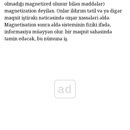
olmadığı magnetized olunur bilən maddələr)
magnetization deyilən. Onlar ildırım tətil və ya digər
maqnit iştirakı nəticəsində oxşar xassələri əldə.
Magnetisation sonra əldə sisteminin fiziki ifadə,
informasiya müəyyən olur. bir maqnit sahəsində
təmin edəcək, bu nümunə iş.
ad