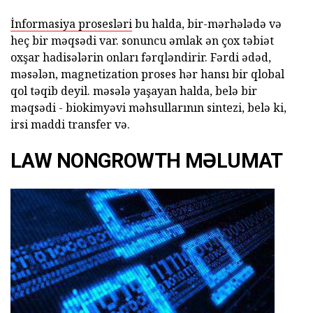
İnformasiya prosesləri
bu halda, bir-mərhələdə və
heç bir məqsədi var. sonuncu əmlak ən çox təbiət
oxşar hadisələrin onları fərqləndirir. Fərdi ədəd,
məsələn, magnetization proses hər hansı bir qlobal
qol təqib deyil. məsələ yaşayan halda, belə bir
məqsədi - biokimyəvi məhsullarının sintezi, belə ki,
irsi maddi transfer və.
LAW NONGROWTH MƏLUMAT