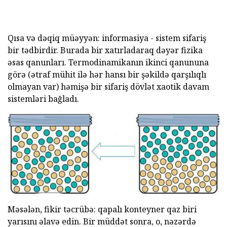
Qısa və dəqiq müəyyən: informasiya - sistem sifariş
bir tədbirdir. Burada bir xatırladaraq dəyər fizika
əsas qanunları. Termodinamikanın ikinci qanununa
görə (ətraf mühit ilə hər hansı bir şəkildə qarşılıqlı
olmayan var) həmişə bir sifariş dövlət xaotik davam
sistemləri bağladı.
Məsələn, fikir təcrübə: qapalı konteyner qaz biri
yarısını əlavə edin. Bir müddət sonra, o, nəzərdə