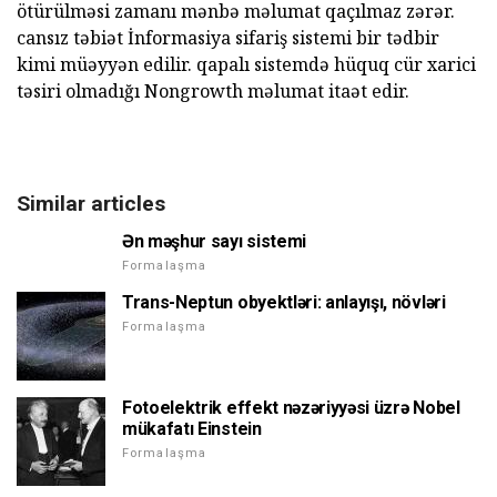
ötürülməsi zamanı mənbə məlumat qaçılmaz zərər.
cansız təbiət İnformasiya sifariş sistemi bir tədbir
kimi müəyyən edilir. qapalı sistemdə hüquq cür xarici
təsiri olmadığı Nongrowth məlumat itaət edir.
Similar articles
Ən məşhur sayı sistemi
Formalaşma
Trans-Neptun obyektləri: anlayışı, növləri
Formalaşma
Fotoelektrik effekt nəzəriyyəsi üzrə Nobel
mükafatı Einstein
Formalaşma