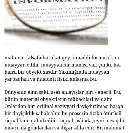
məlumat fəlsəfə hərəkət qeyri-maddi forması kimi
müəyyən edilir. müəyyən bir mənası var, çünki, hər
hansı bir obyekt xasdır. Yaxınlığında müəyyən
yarpaqları və müddəti fiziki anlaşma bu.
Dünyanın elmi şəkil əsas anlayışlar biri - enerji. Bu,
bütün material obyektlərin mübadiləsi və daim.
Onlardan biri orijinal vəziyyəti dəyişdirilməsi başqa
bir dəyişiklik səbəb olur. bu prosesin fizika ötürücü
siqnal kimi qəbul edilir. siqnal, əslində, eyni mesaj bir
mövzu ilə göndərilən və digər əldə edir. Bu məlumat.