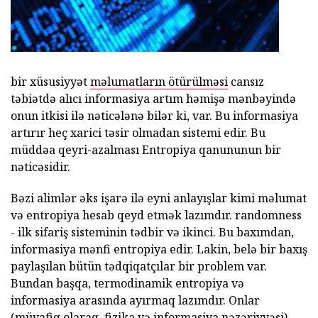
bir xüsusiyyət
məlumatların ötürülməsi
cansız
təbiətdə alıcı informasiya artım həmişə mənbəyində
onun itkisi ilə nəticələnə bilər ki, var. Bu informasiya
artırır heç xarici təsir olmadan sistemi edir. Bu
müddəa qeyri-azalması Entropiya qanununun bir
nəticəsidir.
Bəzi alimlər əks işarə ilə eyni anlayışlar kimi məlumat
və entropiya hesab qeyd etmək lazımdır. randomness
- ilk sifariş sisteminin tədbir və ikinci. Bu baxımdan,
informasiya mənfi entropiya edir. Lakin, belə bir baxış
paylaşılan bütün tədqiqatçılar bir problem var.
Bundan başqa, termodinamik entropiya və
informasiya arasında ayırmaq lazımdır. Onlar
(müvafiq olaraq, fizika və informasiya nəzəriyyəsi)