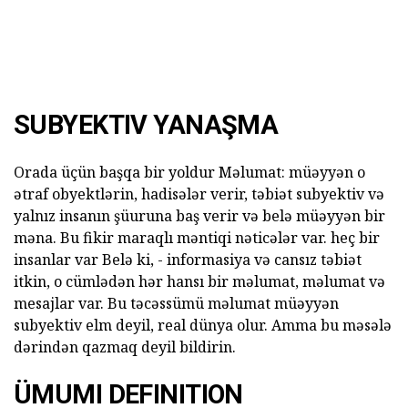
SUBYEKTIV YANAŞMA
Orada üçün başqa bir yoldur Məlumat: müəyyən o
ətraf obyektlərin, hadisələr verir, təbiət subyektiv və
yalnız insanın şüuruna baş verir və belə müəyyən bir
məna. Bu fikir maraqlı məntiqi nəticələr var. heç bir
insanlar var Belə ki, - informasiya və cansız təbiət
itkin, o cümlədən hər hansı bir məlumat, məlumat və
mesajlar var. Bu təcəssümü məlumat müəyyən
subyektiv elm deyil, real dünya olur. Amma bu məsələ
dərindən qazmaq deyil bildirin.
ÜMUMI DEFINITION