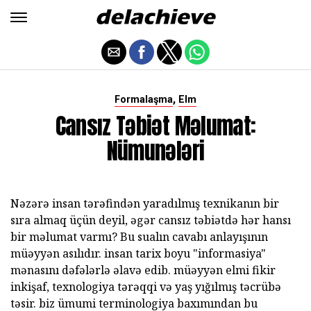
,
Formalaşma
Elm
Cansız Təbiət Məlumat:
Nümunələri
Nəzərə insan tərəfindən yaradılmış texnikanın bir
sıra almaq üçün deyil, əgər cansız təbiətdə hər hansı
bir məlumat varmı? Bu sualın cavabı anlayışının
müəyyən asılıdır. insan tarix boyu "informasiya"
mənasını dəfələrlə əlavə edib. müəyyən elmi fikir
inkişaf, texnologiya tərəqqi və yaş yığılmış təcrübə
təsir. biz ümumi terminologiya baxımından bu