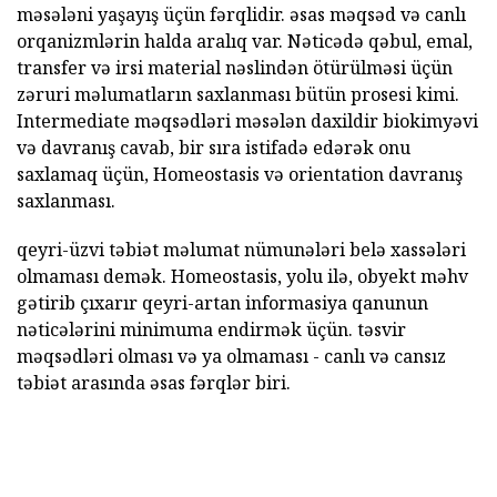
məsələni yaşayış üçün fərqlidir. əsas məqsəd və canlı
orqanizmlərin halda aralıq var. Nəticədə qəbul, emal,
transfer və irsi material nəslindən ötürülməsi üçün
zəruri məlumatların saxlanması bütün prosesi kimi.
Intermediate məqsədləri məsələn daxildir biokimyəvi
və davranış cavab, bir sıra istifadə edərək onu
saxlamaq üçün, Homeostasis və orientation davranış
saxlanması.
qeyri-üzvi təbiət məlumat nümunələri belə xassələri
olmaması demək. Homeostasis, yolu ilə, obyekt məhv
gətirib çıxarır qeyri-artan informasiya qanunun
nəticələrini minimuma endirmək üçün. təsvir
məqsədləri olması və ya olmaması - canlı və cansız
təbiət arasında əsas fərqlər biri.