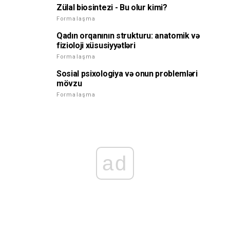
Zülal biosintezi - Bu olur kimi?
Formalaşma
Qadın orqanının strukturu: anatomik və
fizioloji xüsusiyyətləri
Formalaşma
Sosial psixologiya və onun problemləri
mövzu
Formalaşma
ad