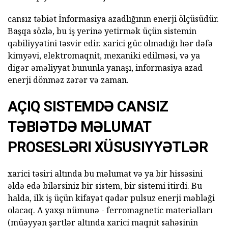
cansız təbiət İnformasiya azadlığının enerji ölçüsüdür.
Başqa sözlə, bu iş yerinə yetirmək üçün sistemin
qabiliyyətini təsvir edir. xarici güc olmadığı hər dəfə
kimyəvi, elektromaqnit, mexaniki edilməsi, və ya
digər əməliyyat bununla yanaşı, informasiya azad
enerji dönməz zərər və zaman.
AÇIQ SISTEMDƏ CANSIZ
TƏBIƏTDƏ MƏLUMAT
PROSESLƏRI XÜSUSIYYƏTLƏR
xarici təsiri altında bu məlumat və ya bir hissəsini
əldə edə bilərsiniz bir sistem, bir sistemi itirdi. Bu
halda, ilk iş üçün kifayət qədər pulsuz enerji məbləği
olacaq. A yaxşı nümunə - ferromagnetic materialları
(müəyyən şərtlər altında xarici maqnit sahəsinin