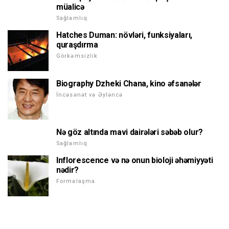
müalicə
Sağlamlıq
Hatches Duman: növləri, funksiyaları,
quraşdırma
Görkəmsizlik
Biography Dzheki Chana, kino əfsanələr
İncəsənət və Əyləncə
Nə göz altında mavi dairələri səbəb olur?
Sağlamlıq
Inflorescence və nə onun bioloji əhəmiyyəti
nədir?
Formalaşma