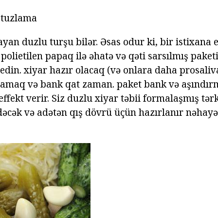
 tuzlama
an duzlu turşu bilər. Əsas odur ki, bir istixana 
 polietilen papaq ilə əhatə və qəti sarsılmış paket
edin. xiyar hazır olacaq (və onlara daha prosaliv
lamaq və bank qat zaman. paket bank və aşındır
ffekt verir. Siz duzlu xiyar təbii formalaşmış tər
dəcək və adətən qış dövrü üçün hazırlanır nəhayə