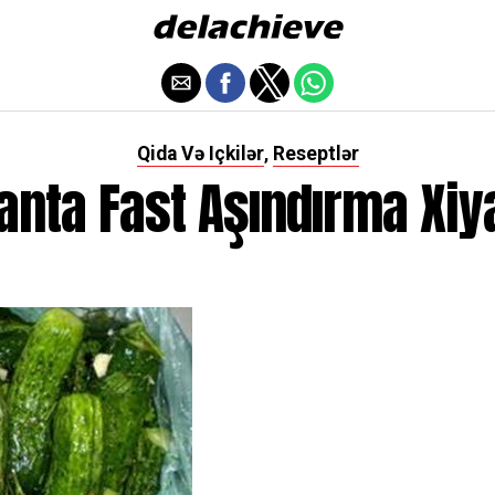
Qida Və Içkilər
Reseptlər
,
anta Fast Aşındırma Xiy