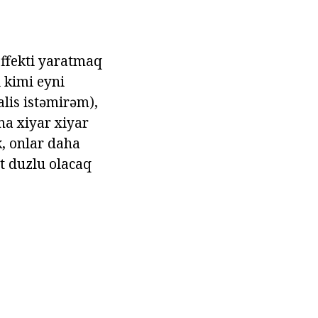
effekti yaratmaq
i kimi eyni
alis istəmirəm),
ma xiyar xiyar
k, onlar daha
t duzlu olacaq