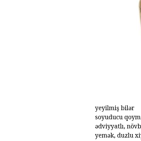
yeyilmiş bilər
soyuducu qoymaq
ədviyyatlı, növb
yemək, duzlu xi