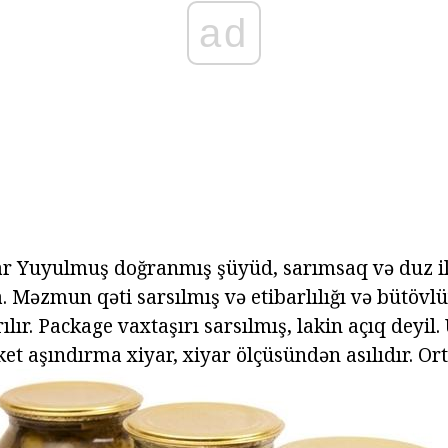
ad
iyar Yuyulmuş doğranmış şüyüd, sarımsaq və duz ilə
a. Məzmun qəti sarsılmış və etibarlılığı və bütövl
ılır. Package vaxtaşırı sarsılmış, lakin açıq deyi
t aşındırma xiyar, xiyar ölçüsündən asılıdır. Orta