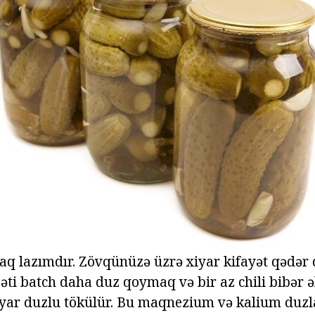
 lazımdır. Zövqünüzə üzrə xiyar kifayət qədər 
əti batch daha duz qoymaq və bir az chili bibər ə
yar duzlu tökülür. Bu maqnezium və kalium duzlar