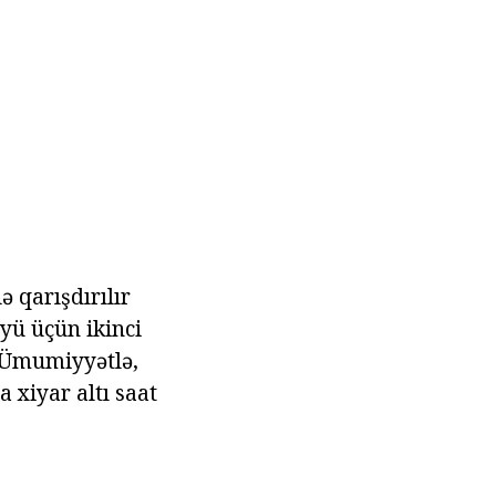
 qarışdırılır
üyü üçün ikinci
l. Ümumiyyətlə,
 xiyar altı saat