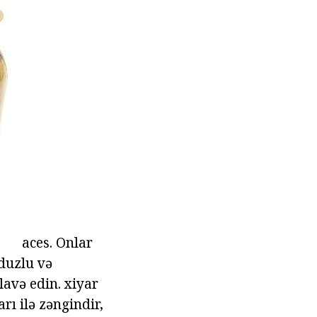
aces. Onlar
duzlu və
lavə edin. xiyar
ı ilə zəngindir,