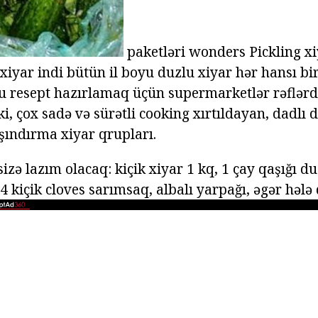
paketləri wonders Pickling xi
 xiyar indi bütün il boyu duzlu xiyar hər hansı bi
bu resept hazırlamaq üçün supermarketlər rəflə
 ki, çox sadə və sürətli cooking xırtıldayan, dadlı
şındırma xiyar qrupları.
izə lazım olacaq: kiçik xiyar 1 kq, 1 çay qaşığı 
 4 kiçik cloves sarımsaq, albalı yarpağı, əgər hələ 