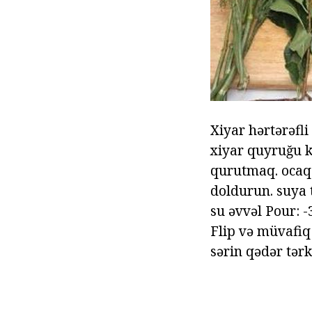
Xiyar hərtərəfl
xiyar quyruğu k
qurutmaq. ocaq
doldurun. suya t
su əvvəl Pour: -
Flip və müvafi
sərin qədər tərk 