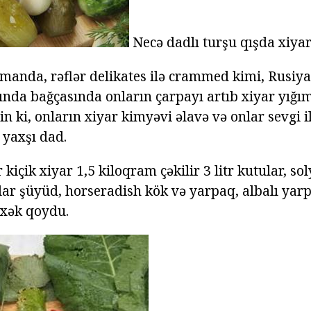
Necə dadlı turşu qışda xiya
amanda, rəflər delikates ilə crammed kimi, Rusiya
ğında bağçasında onların çarpayı artıb xiyar yığı
n ki, onların xiyar kimyəvi əlavə və onlar sevgi ilə
 yaxşı dad.
 kiçik xiyar 1,5 kiloqram çəkilir 3 litr kutular, sol
r şüyüd, horseradish kök və yarpaq, albalı yarp
ixək qoydu.