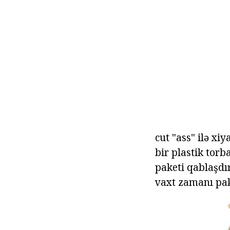
cut "ass" ilə x
bir plastik torb
paketi qablaşdır
vaxt zamanı pake