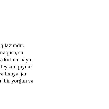
q lazımdır.
maq isə, su
 kutular xiyar
I leysan qaynar
ə tıxaya. jar
, bir yorğan və