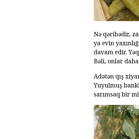
Nə qəribədir, z
ya evin yaxınlı
davam edir. Yəqi
Bəli, onlar daha
Adətən qış xiyar
Yuyulmuş bankla
sarımsaq bir m