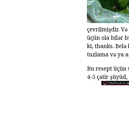
çevrilmişdir. Və
üçün ola bilər 
ki, thanks. Belə
tuzlama və ya a
Bu resept üçün s
4-5 çətir şüyüd,