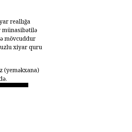
yar reallığa
r münasibətilə
rdə mövcuddur
 duzlu xiyar quru
duz (yeməkxana)
də.