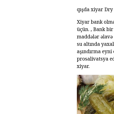
qışda xiyar Dry
Xiyar bank olmay
üçün. , Bank bir
maddələr əlavə 
su altında yaxa
aşındırma eyni e
prosalivatsya e
xiyar.