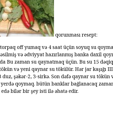
qorunması resept:
i torpaq off yumaq və 4 saat üçün soyuq su qoyma
əsilmiş və ədviyyat hazırlanmış banka daxil qoy
da Bu zaman su qaynatmaq üçün. Bu su 15 dəqiqə
ökün və yeni qaynar su tökülür. Hər jar kaşığı II
3 duz, şəkər-2, 3-sirkə. Son dəfə qaynar su tökün v
q yerdə qoymaq. bütün banklar bağlanacaq zaman
edə bilər bir şey isti ilə əhatə edir.