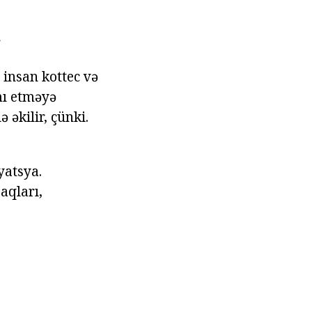
r
 insan kottec və
mı etməyə
 əkilir, çünki.
yatsya.
aqları,