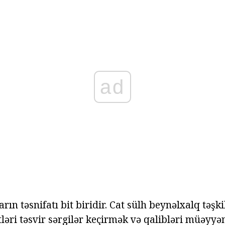
ad
rın təsnifatı bit biridir. Cat sülh beynəlxalq təşki
ləri təsvir sərgilər keçirmək və qalibləri müəyyən 