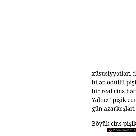
xüsusiyyətləri 
bilər. ödüllü pi
bir real cins hə
Yalnız "pişik ci
gün azarkeşləri 
Böyük cins pişi