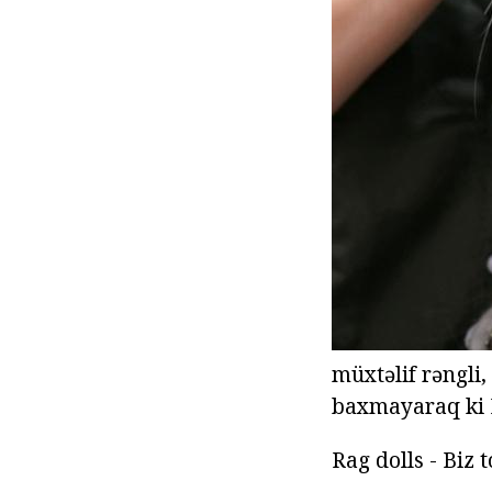
müxtəlif rəngli,
baxmayaraq ki 
Rag dolls - Biz 