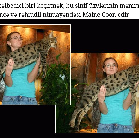
 cəlbedici biri keçirmək, bu sinif üzvlərinin mən
incə və rəhmdil nümayəndəsi Maine Coon edir.