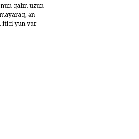
 onun qalın uzun
xmayaraq, ən
 itici yun var