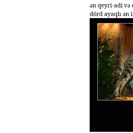
ən qeyri-adi və
dörd ayaqlı ən 