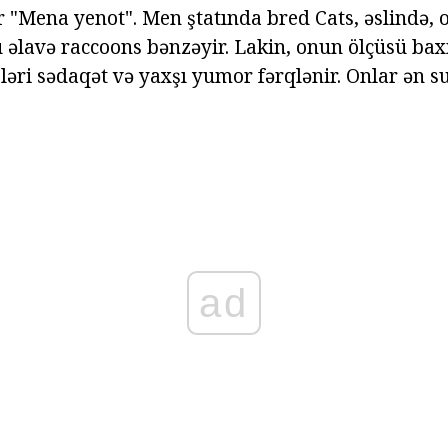
ir "Mena yenot". Men ştatında bred Cats, əslində,
 əlavə raccoons bənzəyir. Lakin, onun ölçüsü ba
ləri sədaqət və yaxşı yumor fərqlənir. Onlar ən su
ad