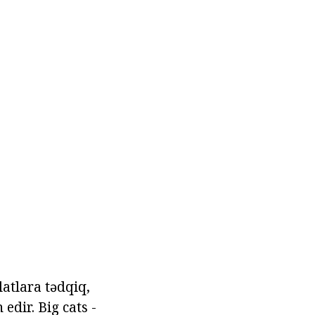
latlara tədqiq,
edir. Big cats -