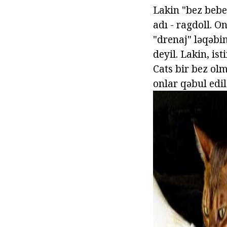
Lakin "bez bebe
adı - ragdoll. O
"drenaj" ləqəbin
deyil. Lakin, is
Cats bir bez olm
onlar qəbul edil