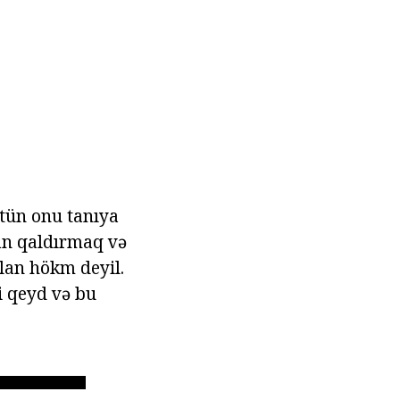
tün onu tanıya
ran qaldırmaq və
olan hökm deyil.
ni qeyd və bu