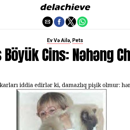
Ev Və Ailə
Pets
,
s Böyük Cins: Nəhəng C
karları iddia edirlər ki, damazlıq pişik olmur: h