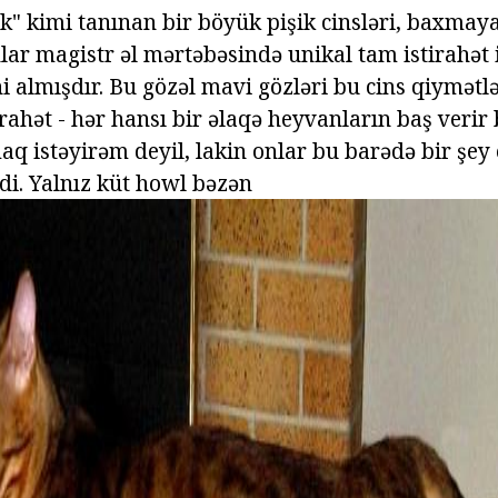
k" kimi tanınan bir böyük pişik cinsləri, baxmaya
nlar magistr əl mərtəbəsində unikal tam istirahət
i almışdır. Bu gözəl mavi gözləri bu cins qiymətl
tirahət - hər hansı bir əlaqə heyvanların baş verir
aq istəyirəm deyil, lakin onlar bu barədə bir şey
di. Yalnız küt howl bəzən