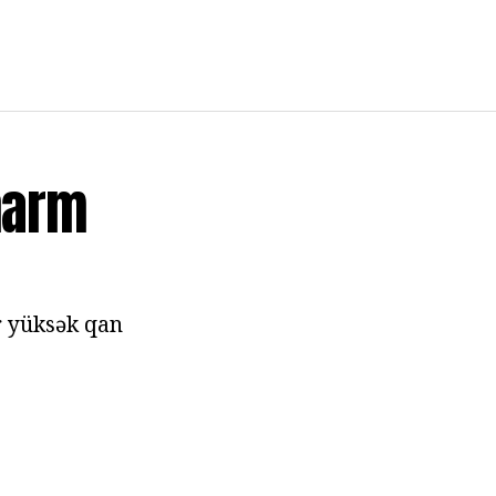
harm
ər yüksək qan