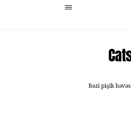
Cat
Bəzi pişik həvəs