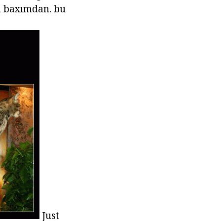
im baxımdan. bu
Just