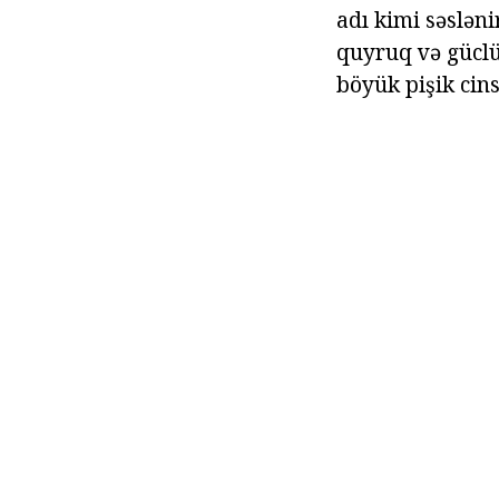
adı kimi səslən
quyruq və güclü
böyük pişik cins