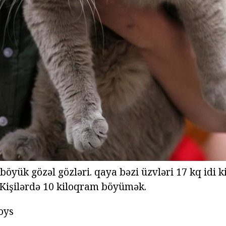
 böyük gözəl gözləri. qaya bəzi üzvləri 17 kq idi k
Kişilərdə 10 kiloqram böyümək.
toys