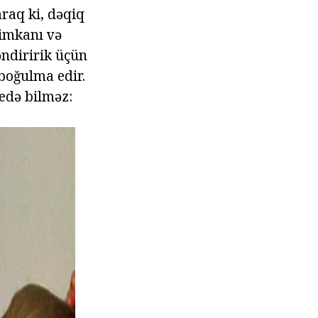
raq ki, dəqiq
 imkanı və
əndiririk üçün
 boğulma edir.
 edə bilməz: