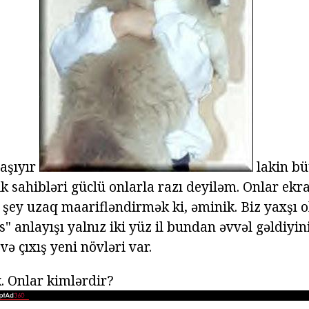
daşıyır
lakin bü
şik sahibləri güclü onlarla razı deyiləm. Onlar ek
r şey uzaq maarifləndirmək ki, əminik. Biz yaxşı 
ns" anlayışı yalnız iki yüz il bundan əvvəl gəldiyi
və çıxış yeni növləri var.
k. Onlar kimlərdir?