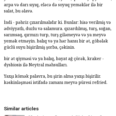
arpa və darı sıyıq, eləcə də soyuq yeməklər ilə bir
salat, bu əlavə.
İndi - pəhriz çıxarılmalıdır ki. Bunlar: hisə verilmiş və
ədviyyatlı, duzlu və salamura. qızardılmış, turş, soğan,
sarımsaq, qırmızı turp, turş giləmeyvə və ya meyvə
yemək etməyin. balıq və ya hər hansı bir ət, göbələk
güclü suyu bişirilmiş şorba, çəkinin.
bir ət qiyməsi və ya balıq, bayat ağ çörək, kraker -
dysbiosis ilə Neytral məhsulları.
Yaxşı kömək palavra, bu şirin alma yaxşı bişirilir.
kəskinləşməsi istifadə zamanı meyvə püresi refried.
Similar articles