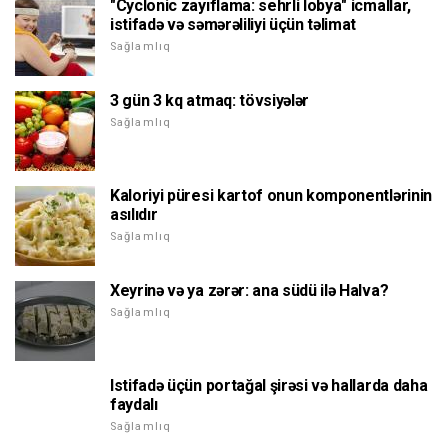
"Cyclonic zayıflama: sehrli lobya" icmallar,
istifadə və səmərəliliyi üçün təlimat
Sağlamlıq
3 gün 3 kq atmaq: tövsiyələr
Sağlamlıq
Kaloriyi püresi kartof onun komponentlərinin
asılıdır
Sağlamlıq
Xeyrinə və ya zərər: ana südü ilə Halva?
Sağlamlıq
Istifadə üçün portağal şirəsi və hallarda daha
faydalı
Sağlamlıq