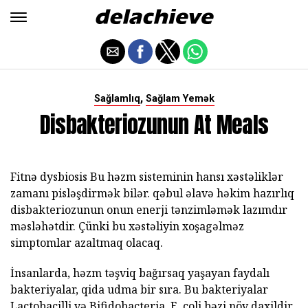
,
Sağlamlıq
Sağlam Yemək
Disbakteriozunun At Meals
Fitnə dysbiosis Bu həzm sisteminin hansı xəstəliklər
zamanı pisləşdirmək bilər. qəbul əlavə həkim hazırlıq
disbakteriozunun onun enerji tənzimləmək lazımdır
məsləhətdir. Çünki bu xəstəliyin xoşagəlməz
simptomlar azaltmaq olacaq.
İnsanlarda, həzm təşviq bağırsaq yaşayan faydalı
bakteriyalar, qida udma bir sıra. Bu bakteriyalar
Lactobacilli və Bifidobacteria, E. coli bəzi növ daxildir.