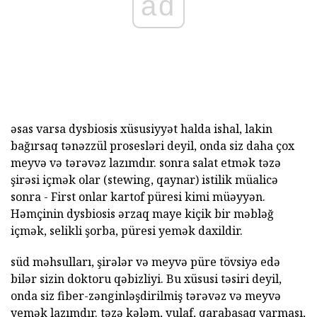
ad
əsas varsa dysbiosis xüsusiyyət halda ishal, lakin
bağırsaq tənəzzül prosesləri deyil, onda siz daha çox
meyvə və tərəvəz lazımdır. sonra salat etmək təzə
şirəsi içmək olar (stewing, qaynar) istilik müalicə
sonra - First onlar kartof püresi kimi müəyyən.
Həmçinin dysbiosis ərzaq maye kiçik bir məbləğ
içmək, selikli şorba, püresi yemək daxildir.
süd məhsulları, şirələr və meyvə püre tövsiyə edə
bilər sizin doktoru qəbizliyi. Bu xüsusi təsiri deyil,
onda siz fiber-zənginləşdirilmiş tərəvəz və meyvə
yemək lazımdır. təzə kələm, yulaf, qarabaşaq yarması,