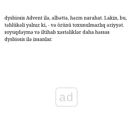
dysbiosis Advent ilə, əlbəttə, həzm narahat. Lakin, bu,
təhlükəli yalnız ki, - və özünü toxunulmazlıq əziyyət.
soyuqdəymə və iltihab xəstəliklər daha həssas
dysbiosis ilə insanlar.
ad