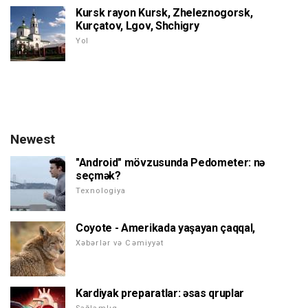
Kursk rayon Kursk, Zheleznogorsk,
Kurçatov, Lgov, Shchigry
Yol
Newest
"Android" mövzusunda Pedometer: nə
seçmək?
Texnologiya
Coyote - Amerikada yaşayan çaqqal,
Xəbərlər və Cəmiyyət
Kardiyak preparatlar: əsas qruplar