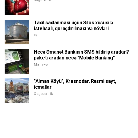
Sağlamlıq
Taxıl saxlanması üçün Silos xüsusilə
istehsalı, quraşdırılması və növləri
Iş
Necə Əmanət Bankının SMS bildiriş aradan?
paketi aradan necə "Mobile Banking"
Maliyyə
"Alman Köyü", Krasnodar. Rəsmi sayt,
icmallar
Xoşbəxtlik