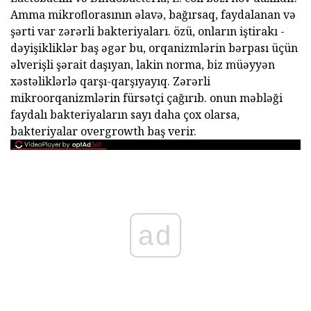
Amma mikroflorasının əlavə, bağırsaq, faydalanan və
şərti var zərərli bakteriyaları. özü, onların iştirakı -
dəyişikliklər baş əgər bu, orqanizmlərin bərpası üçün
əlverişli şərait daşıyan, lakin norma, biz müəyyən
xəstəliklərlə qarşı-qarşıyayıq. Zərərli
mikroorqanizmlərin fürsətçi çağırıb. onun məbləği
faydalı bakteriyaların sayı daha çox olarsa,
bakteriyalar overgrowth baş verir.
ad