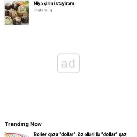
Niyə şirin istəyirəm
Sağlamlıq
ad
Trending Now
Boiler qəza "dollar". öz əlləri ilə "dollar" qaz