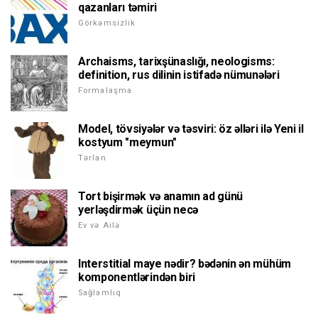
qazanları təmiri
Görkəmsizlik
Archaisms, tarixşünaslığı, neologisms:
definition, rus dilinin istifadə nümunələri
Formalaşma
Model, tövsiyələr və təsviri: öz əlləri ilə Yeni il
kostyum "meymun"
Tərlan
Tort bişirmək və anamın ad günü
yerləşdirmək üçün necə
Ev və Ailə
Interstitial maye nədir? bədənin ən mühüm
komponentlərindən biri
Sağlamlıq