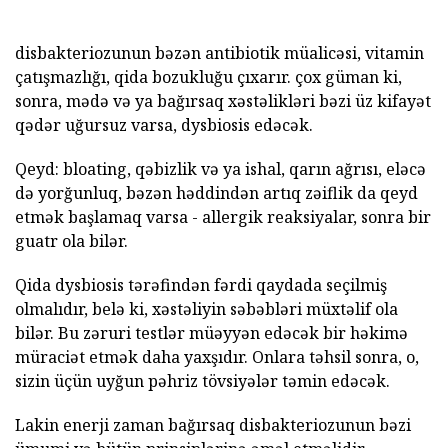
disbakteriozunun bəzən antibiotik müalicəsi, vitamin
çatışmazlığı, qida bozukluğu çıxarır. çox güman ki,
sonra, mədə və ya bağırsaq xəstəlikləri bəzi üz kifayət
qədər uğursuz varsa, dysbiosis edəcək.
Qeyd: bloating, qəbizlik və ya ishal, qarın ağrısı, eləcə
də yorğunluq, bəzən həddindən artıq zəiflik da qeyd
etmək başlamaq varsa - allergik reaksiyalar, sonra bir
guatr ola bilər.
Qida dysbiosis tərəfindən fərdi qaydada seçilmiş
olmalıdır, belə ki, xəstəliyin səbəbləri müxtəlif ola
bilər. Bu zəruri testlər müəyyən edəcək bir həkimə
müraciət etmək daha yaxşıdır. Onlara təhsil sonra, o,
sizin üçün uyğun pəhriz tövsiyələr təmin edəcək.
Lakin enerji zaman bağırsaq disbakteriozunun bəzi