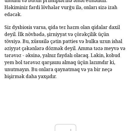
ümumi və bütün prinsiplərinə əməl etməlidir.
Həkiminiz fərdi lövhələr vurğu ilə, onları sizə izah
edəcək.
Siz dysbiosis varsa, qida tez həzm olan qidalar daxil
deyil. İlk növbədə, şirniyyat və çörəkçilik üçün
tövsiyə. Bu, xüsusilə çətin patties və bulka uzun ishal
əziyyət çəkənlərə dözmək deyil. Amma təzə meyvə və
tərəvəz - əksinə, yalnız faydalı olacaq. Lakin, kobud
yem bol tərəvəz qarşısını almaq üçün lazımdır ki,
unutmayın. Bu onlara qaynatmaq və ya bir neçə
bişirmək daha yaxşıdır.