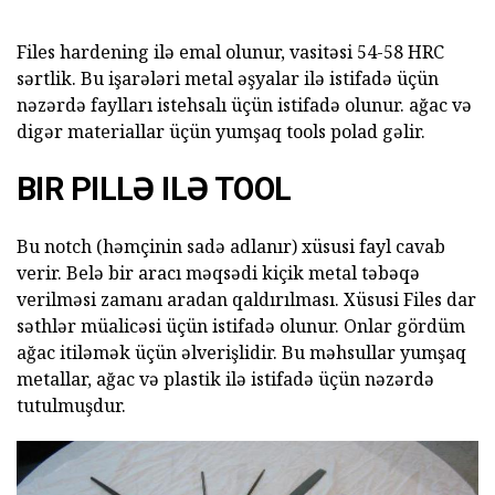
Files hardening ilə emal olunur, vasitəsi 54-58 HRC
sərtlik. Bu işarələri metal əşyalar ilə istifadə üçün
nəzərdə faylları istehsalı üçün istifadə olunur. ağac və
digər materiallar üçün yumşaq tools polad gəlir.
BIR PILLƏ ILƏ TOOL
Bu notch (həmçinin sadə adlanır) xüsusi fayl cavab
verir. Belə bir aracı məqsədi kiçik metal təbəqə
verilməsi zamanı aradan qaldırılması. Xüsusi Files dar
səthlər müalicəsi üçün istifadə olunur. Onlar gördüm
ağac itiləmək üçün əlverişlidir. Bu məhsullar yumşaq
metallar, ağac və plastik ilə istifadə üçün nəzərdə
tutulmuşdur.