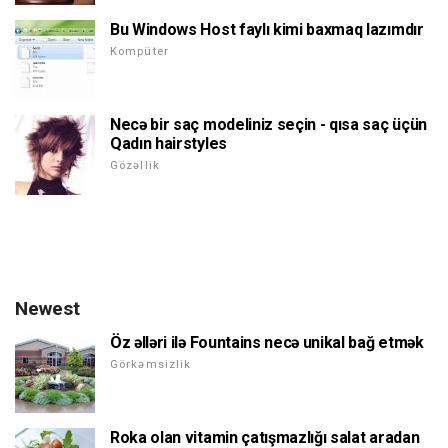
Bu Windows Host faylı kimi baxmaq lazımdır
Kompüter
Necə bir saç modeliniz seçin - qısa saç üçün
Qadın hairstyles
Gözəllik
Newest
Öz əlləri ilə Fountains necə unikal bağ etmək
Görkəmsizlik
Roka olan vitamin çatışmazlığı salat aradan