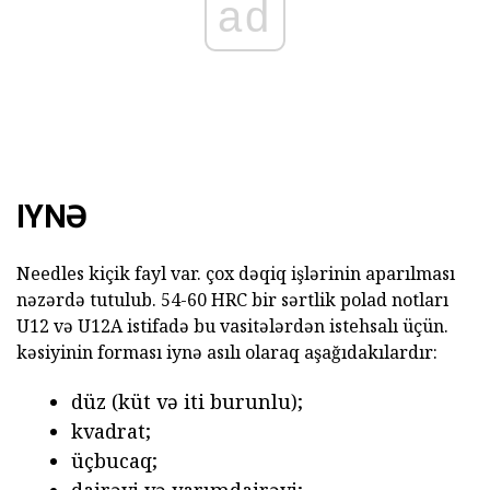
ad
IYNƏ
Needles kiçik fayl var. çox dəqiq işlərinin aparılması
nəzərdə tutulub. 54-60 HRC bir sərtlik polad notları
U12 və U12A istifadə bu vasitələrdən istehsalı üçün.
kəsiyinin forması iynə asılı olaraq aşağıdakılardır:
düz (küt və iti burunlu);
kvadrat;
üçbucaq;
dairəvi və yarımdairəvi;