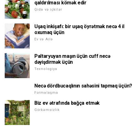
qaldırılması kömək edir
Qida və içkilər
Uşaq inkişafı: bir uşaq öyrətmək necə 4 il
oxumaq üçün
Ev və Ailə
Paltaryuyan maşın üçün cuff necə
dəyişdirmək üçün
Texnologiya
Necə dördbucaqlının sahəsini tapmaq üçün?
Formalaşma
Biz ev ətrafında bağça etmək
Görkəmsizlik