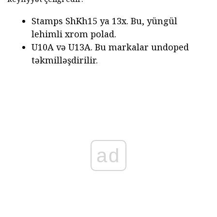
Stamps ShKh15 ya 13x. Bu, yüngül
lehimli xrom polad.
U10A və U13A. Bu markalar undoped
təkmilləşdirilir.
ad