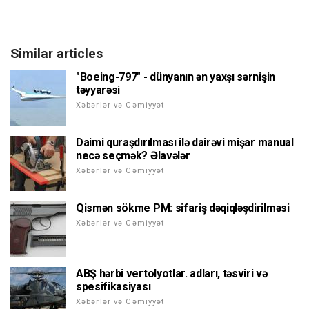
Similar articles
"Boeing-797" - dünyanın ən yaxşı sərnişin
təyyarəsi
Xəbərlər və Cəmiyyət
Daimi quraşdırılması ilə dairəvi mişar manual
necə seçmək? Əlavələr
Xəbərlər və Cəmiyyət
Qismən sökme PM: sifariş dəqiqləşdirilməsi
Xəbərlər və Cəmiyyət
ABŞ hərbi vertolyotlar. adları, təsviri və
spesifikasiyası
Xəbərlər və Cəmiyyət