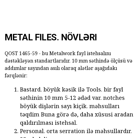
METAL FILES. NÖVLƏRI
QOST 1465-59 - bu Metalwork fayl istehsalını
dəstəkləyən standartlarıdır. 10 mm səthində ölçüsü və
addımlar sayından asılı olaraq alətlər aşağıdakı
fərqlənir:
Bastard. böyük kəsik ilə Tools. bir fayl
səthinin 10 mm 5-12 ədəd var. notches
böyük dişlərin sayı kiçik. məhsulları
təqdim Buna görə də, daha xüsusi aradan
qaldırılması istehsal.
Personal. orta serration ilə məhsullardır.