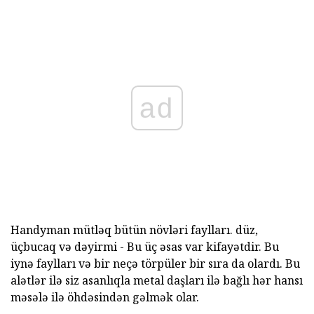
ad
Handyman mütləq bütün
növləri
faylları. düz,
üçbucaq və dəyirmi - Bu üç əsas var kifayətdir. Bu
iynə faylları və bir neçə törpüler bir sıra da olardı. Bu
alətlər ilə siz asanlıqla metal daşları ilə bağlı hər hansı
məsələ ilə öhdəsindən gəlmək olar.