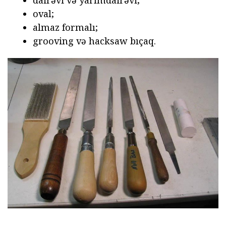
oval;
almaz formalı;
grooving və hacksaw bıçaq.