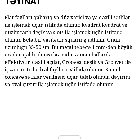
TƏYINAT
Flat faylları qabarıq və düz xarici və ya daxili səthlər
ilə işləmək üçün istifadə olunur. kvadrat kvadrat və
düzbucaqlı deşik və slots ilə işləmək üçün istifadə
olunur. Belə bir vasitədir squaring adlanır. Onun
uzunluğu 35-50 sm. Bu metal təbəqə 1 mm-dən böyük
aradan qaldırılması lazımdır zaman hallarda
effektivdir. daxili açılar, Grooves, deşik və Grooves ilə
iş zaman trihedral faylları istifadə olunur. Round
concave səthlər verilməsi üçün tələb olunur. dəyirmi
və oval çuxur ilə işləmək üçün istifadə olunur.