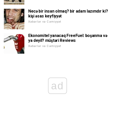
Necə bir insan olmaq? bir adam lazımdır ki?
kişi əsas keyfiyyət
Xəbərlər və Cəmiyyət
Ekonomitel yanacaq FreeFuel: boşanma və
ya deyil? müştəri Reviews
Xəbərlər və Cəmiyyət
ad