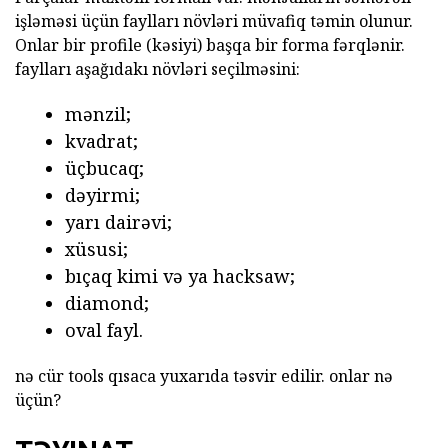
işləməsi üçün faylları növləri müvafiq təmin olunur.
Onlar bir profile (kəsiyi) başqa bir forma fərqlənir.
faylları aşağıdakı növləri seçilməsini:
mənzil;
kvadrat;
üçbucaq;
dəyirmi;
yarı dairəvi;
xüsusi;
bıçaq kimi və ya hacksaw;
diamond;
oval fayl.
nə cür
tools qısaca yuxarıda təsvir edilir. onlar nə
üçün?