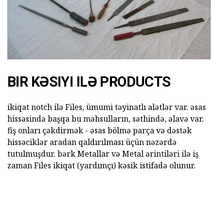
BIR KƏSIYI ILƏ PRODUCTS
ikiqat notch ilə Files, ümumi təyinatlı alətlər var. əsas
hissəsində başqa bu məhsulların, səthində, əlavə var.
fiş onları çəkdirmək - əsas bölmə parça və dəstək
hissəciklər aradan qaldırılması üçün nəzərdə
tutulmuşdur. bərk Metallar və Metal ərintiləri ilə iş
zaman Files ikiqat (yardımçı) kəsik istifadə olunur.