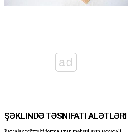
ad
ŞƏKLINDƏ TƏSNIFATI ALƏTLƏRI
Parçalar müxtəlif formalı var. məhsulların səmərəli