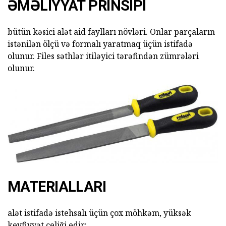
ƏMƏLIYYAT PRINSIPI
bütün
kəsici alət aid faylları növləri. Onlar parçaların
istənilən ölçü və formalı yaratmaq üçün istifadə
olunur. Files səthlər itiləyici tərəfindən zümrələri
olunur.
MATERIALLARI
alət istifadə istehsalı üçün çox möhkəm, yüksək
keyfiyyət çeliği edir: