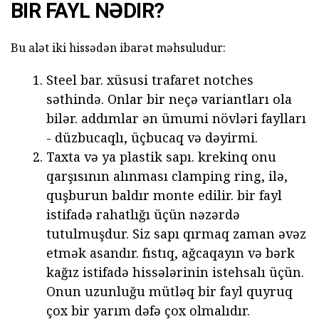
BIR FAYL NƏDIR?
Bu alət iki hissədən ibarət məhsuludur:
Steel bar. xüsusi trafaret notches
səthində. Onlar bir neçə variantları ola
bilər. addımlar ən ümumi növləri
faylları
- düzbucaqlı, üçbucaq və dəyirmi.
Taxta və ya plastik sapı. krekinq onu
qarşısının alınması clamping ring, ilə,
quşburun baldır monte edilir. bir fayl
istifadə rahatlığı üçün nəzərdə
tutulmuşdur. Siz sapı qırmaq zaman əvəz
etmək asandır. fıstıq, ağcaqayın və bərk
kağız istifadə hissələrinin istehsalı üçün.
Onun uzunluğu mütləq bir fayl quyruq
çox bir yarım dəfə çox olmalıdır.