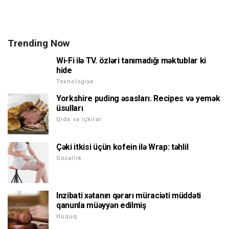
Trending Now
Wi-Fi ilə TV. özləri tanımadığı məktublar ki
hide
Texnologiya
Yorkshire puding əsasları. Recipes və yemək
üsulları
Qida və içkilər
Çəki itkisi üçün kofein ilə Wrap: təhlil
Gözəllik
Inzibati xətanın qərarı müraciəti müddəti
qanunla müəyyən edilmiş
Hüquq