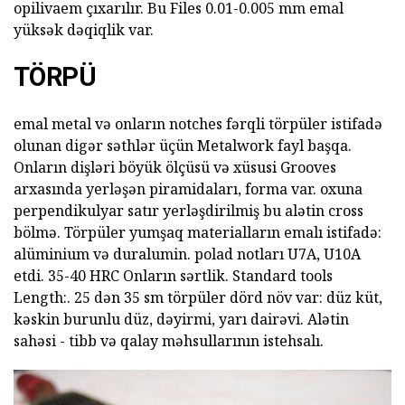
opilivaem çıxarılır. Bu Files 0.01-0.005 mm emal
yüksək dəqiqlik var.
TÖRPÜ
emal metal və onların notches fərqli törpüler istifadə
olunan digər səthlər üçün Metalwork fayl başqa.
Onların dişləri böyük ölçüsü və xüsusi Grooves
arxasında yerləşən piramidaları, forma var. oxuna
perpendikulyar satır yerləşdirilmiş bu alətin cross
bölmə. Törpüler yumşaq materialların emalı istifadə:
alüminium və duralumin. polad notları U7A, U10A
etdi. 35-40 HRC Onların sərtlik. Standard tools
Length:. 25 dən 35 sm törpüler dörd növ var: düz küt,
kəskin burunlu düz, dəyirmi, yarı dairəvi. Alətin
sahəsi - tibb və qalay məhsullarının istehsalı.