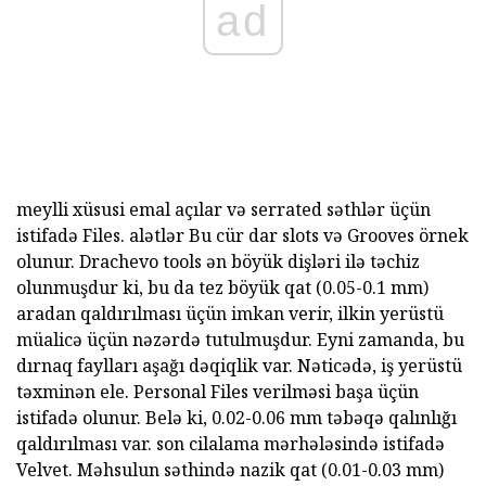
ad
meylli xüsusi emal açılar və serrated səthlər üçün
istifadə Files. alətlər Bu cür dar slots və Grooves örnek
olunur. Drachevo tools ən böyük dişləri ilə təchiz
olunmuşdur ki, bu da tez böyük qat (0.05-0.1 mm)
aradan qaldırılması üçün imkan verir, ilkin yerüstü
müalicə üçün nəzərdə tutulmuşdur. Eyni zamanda, bu
dırnaq faylları aşağı dəqiqlik var. Nəticədə, iş yerüstü
təxminən ele. Personal Files verilməsi başa üçün
istifadə olunur. Belə ki, 0.02-0.06 mm təbəqə qalınlığı
qaldırılması var. son cilalama mərhələsində istifadə
Velvet. Məhsulun səthində nazik qat (0.01-0.03 mm)