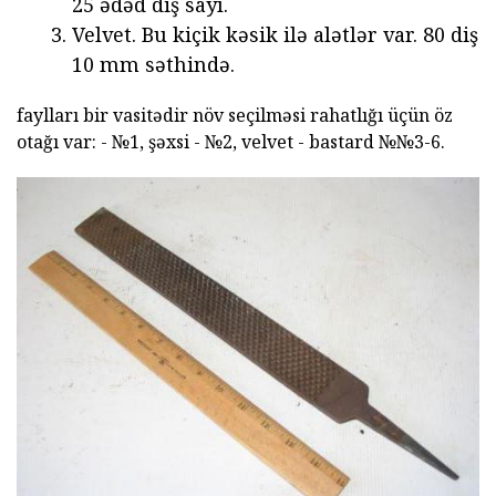
25 ədəd diş sayı.
Velvet. Bu kiçik kəsik ilə alətlər var. 80 diş
10 mm səthində.
faylları bir vasitədir növ seçilməsi rahatlığı üçün öz
otağı var: - №1, şəxsi - №2, velvet - bastard №№3-6.