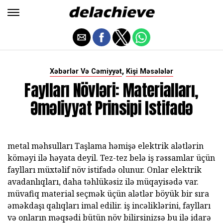
,
Xəbərlər Və Cəmiyyət
Kişi Məsələlər
Faylları Növləri: Materialları,
Əməliyyat Prinsipi Istifadə
metal məhsulları Taşlama həmişə elektrik alətlərin
köməyi ilə həyata deyil. Tez-tez belə iş rəssamlar üçün
faylları müxtəlif növ istifadə olunur. Onlar elektrik
avadanlıqları, daha təhlükəsiz ilə müqayisədə var.
müvafiq material seçmək üçün alətlər böyük bir sıra
əməkdaşı qalıqları imal edilir. iş incəliklərini, faylları
və onların məqsədi bütün növ bilirsinizsə bu ilə idarə