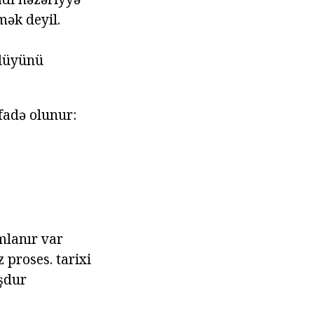
mək deyil.
nlüyünü
ifadə olunur:
mlanır var
 proses. tarixi
uşdur