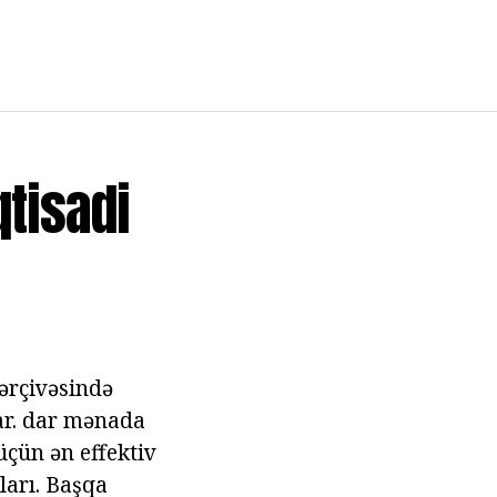
qtisadi
çərçivəsində
var. dar mənada
üçün ən effektiv
ları. Başqa