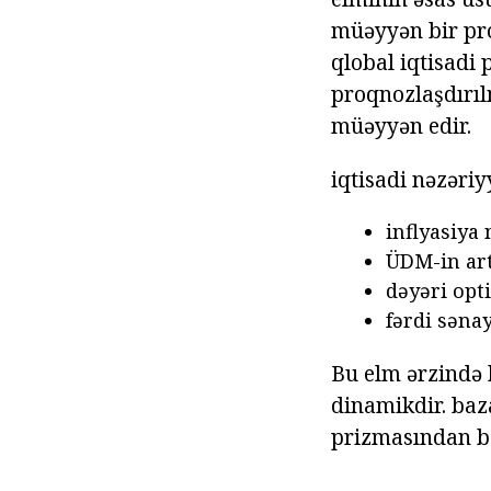
müəyyən bir pro
qlobal iqtisadi
proqnozlaşdırıl
müəyyən edir.
iqtisadi nəzəriy
inflyasiya 
ÜDM-in art
dəyəri opt
fərdi sənay
Bu elm ərzində 
dinamikdir. baz
prizmasından ba