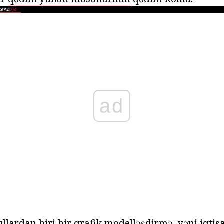
ad
llardan biri bir qrafik modelləşdirmə, yəni iqtis