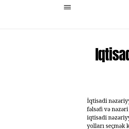
Iqtisa
İqtisadi nəzəri
fəlsəfi və nəzər
iqtisadi nəzəriy
yolları seçmək 