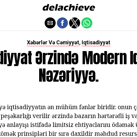
Xəbərlər Və Cəmiyyət
Iqtisadiyyat
,
diyyat Ərzində Modern I
Nəzəriyyə.
yyə iqtisadiyyatın ən mühüm fənlər biridir. onun 
i peşəkarlığı verilir ərzində bazarın hərtərəfli iş 
yə anlayışı istifadə limitsiz ehtiyaclarını ödəmək 
kömək prinsipləri bir sıra daxildir məhdud resurs