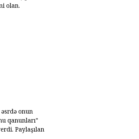
mi olan.
ü əsrdə onun
anu qanunları"
verdi. Paylaşılan