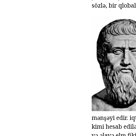
sözlə, bir qloba
mənşəyi edir. i
kimi hesab edilə
və əlavə elm fik