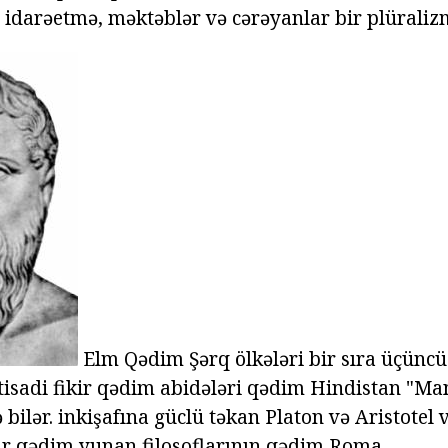
l idarəetmə, məktəblər və cərəyanlar bir plüraliz
Elm Qədim Şərq ölkələri bir sıra üçünc
qtisadi fikir qədim abidələri qədim Hindistan "M
 bilər. inkişafına güclü təkan Platon və Aristotel 
ir
qədim yunan filosoflarının
qədim Roma.