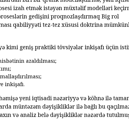
sesi izah etmək istəyən müxtəlif modelləri keçir
 proseslərin gedişini proqnozlaşdırmaq Big rol
ması qabiliyyəti tez-tez xüsusi doktrina mümkü
yə kimi geniş praktiki tövsiyələr inkişafı üçün ist
nisbətinin azaldılması;
ımı;
imallaşdırılması;
e inkişafı.
həmişə yeni iqtisadi nəzəriyyə və köhnə ilə tama
arda müntəzəm dəyişikliklər ilə bağlı bu qaçılmaz
xın və analiz belə dəyişikliklər nəzərdə tutulm