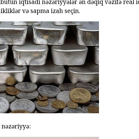
bütün iqtisadi nəzəriyyələr ən dəqiq vəzifə real 
ikliklər və sapma izah seçin.
 nəzəriyyə: