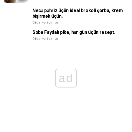
Necə pəhriz üçün ideal brokoli şorba, krem
bişirmək üçün.
Qida və içkilər
Soba Faydalı pike, hər gün üçün resept.
Qida və içkilər
ad