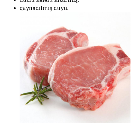
qaynadılmış düyü.