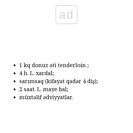
ad
1 kq donuz əti tenderloin ;
4 h. L. xardal;
sarımsaq (kifayət qədər 4 diş);
2 saat. L. maye bal;
müxtəlif ədviyyatlar.