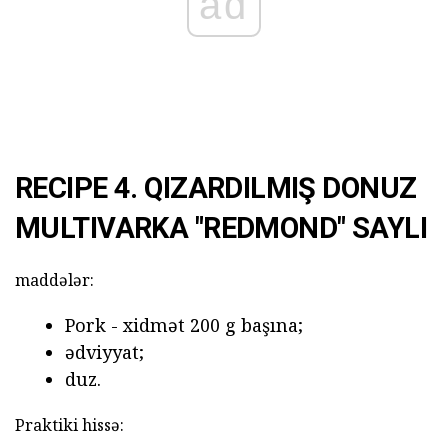
ad
RECIPE 4. QIZARDILMIŞ DONUZ
MULTIVARKA "REDMOND" SAYLI
maddələr:
Pork - xidmət 200 g başına;
ədviyyat;
duz.
Praktiki hissə: