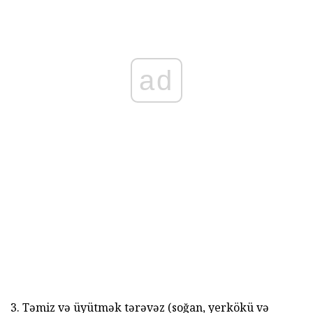
ad
3. Təmiz və üyütmək tərəvəz (soğan, yerkökü və