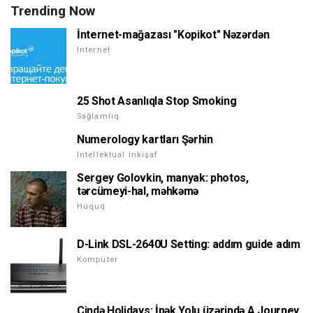
Trending Now
İnternet-mağazası "Kopikot" Nəzərdən
Internet
25 Shot Asanlıqla Stop Smoking
Sağlamlıq
Numerology kartları Şərhin
Intellektual inkişaf
Sergey Golovkin, manyak: photos,
tərcümeyi-hal, məhkəmə
Hüquq
D-Link DSL-2640U Setting: addım guide adım
Kompüter
Çində Holidays: İpək Yolu üzərində A Journey