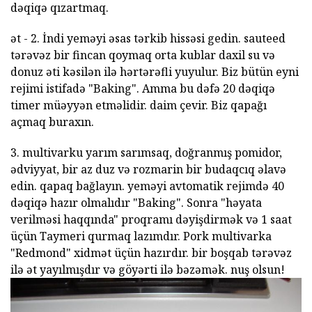
dəqiqə qızartmaq.
ət - 2. İndi yeməyi əsas tərkib hissəsi gedin. sauteed
tərəvəz bir fincan qoymaq orta kublar daxil su və
donuz əti kəsilən ilə hərtərəfli yuyulur. Biz bütün eyni
rejimi istifadə "Baking". Amma bu dəfə 20 dəqiqə
timer müəyyən etməlidir. daim çevir. Biz qapağı
açmaq buraxın.
3. multivarku yarım sarımsaq, doğranmış pomidor,
ədviyyat, bir az duz və rozmarin bir budaqcıq əlavə
edin. qapaq bağlayın. yeməyi avtomatik rejimdə 40
dəqiqə hazır olmalıdır "Baking". Sonra "həyata
verilməsi haqqında" proqramı dəyişdirmək və 1 saat
üçün Taymeri qurmaq lazımdır. Pork multivarka
"Redmond" xidmət üçün hazırdır. bir boşqab tərəvəz
ilə ət yayılmışdır və göyərti ilə bəzəmək. nuş olsun!