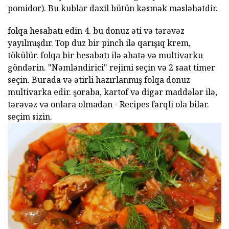
pomidor). Bu kublar daxil bütün kəsmək məsləhətdir.
folqa hesabatı edin 4. bu donuz əti və tərəvəz
yayılmışdır. Top duz bir pinch ilə qarışıq krem,
tökülür. folqa bir hesabatı ilə əhatə və multivarku
göndərin. "Nəmləndirici" rejimi seçin və 2 saat timer
seçin. Burada və ətirli hazırlanmış folqa donuz
multivarka edir. şoraba, kartof və digər maddələr ilə,
tərəvəz və onlara olmadan - Recipes fərqli ola bilər.
seçim sizin.