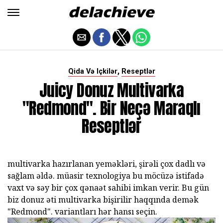
,
Qida Və Içkilər
Reseptlər
Juicy Donuz Multivarka
"Redmond". Bir Neçə Maraqlı
Reseptlər
multivarka hazırlanan yeməkləri, şirəli çox dadlı və
sağlam əldə. müasir texnologiya bu möcüzə istifadə
vaxt və səy bir çox qənaət sahibi imkan verir. Bu gün
biz donuz əti multivarka bişirilir haqqında demək
"Redmond". variantları hər hansı seçin.