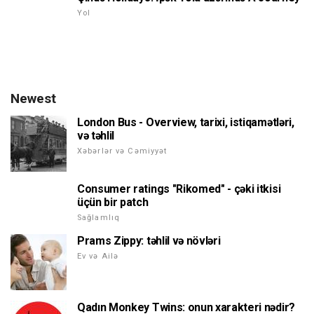
Yol
Newest
London Bus - Overview, tarixi, istiqamətləri,
və təhlil
Xəbərlər və Cəmiyyət
Consumer ratings "Rikomed" - çəki itkisi
üçün bir patch
Sağlamlıq
Prams Zippy: təhlil və növləri
Ev və Ailə
Qadın Monkey Twins: onun xarakteri nədir?