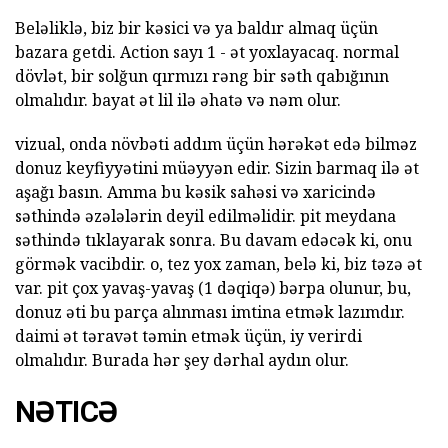
Beləliklə, biz bir kəsici və ya baldır almaq üçün
bazara getdi. Action sayı 1 - ət yoxlayacaq. normal
dövlət, bir solğun qırmızı rəng bir səth qabığının
olmalıdır. bayat ət lil ilə əhatə və nəm olur.
vizual, onda növbəti addım üçün hərəkət edə bilməz
donuz keyfiyyətini müəyyən edir. Sizin barmaq ilə ət
aşağı basın. Amma bu kəsik sahəsi və xaricində
səthində əzələlərin deyil edilməlidir. pit meydana
səthində tıklayarak sonra. Bu davam edəcək ki, onu
görmək vacibdir. o, tez yox zaman, belə ki, biz təzə ət
var. pit çox yavaş-yavaş (1 dəqiqə) bərpa olunur, bu,
donuz əti bu parça alınması imtina etmək lazımdır.
daimi ət təravət təmin etmək üçün, iy verirdi
olmalıdır. Burada hər şey dərhal aydın olur.
NƏTICƏ