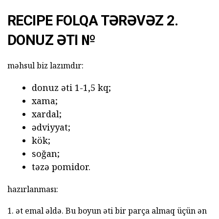
RECIPE FOLQA TƏRƏVƏZ 2.
DONUZ ƏTI №
məhsul biz lazımdır:
donuz əti 1-1,5 kq;
xama;
xardal;
ədviyyat;
kök;
soğan;
təzə pomidor.
hazırlanması:
1. ət emal əldə. Bu boyun əti bir parça almaq üçün ən