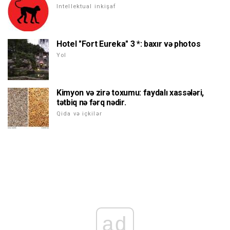
Intellektual inkişaf
Hotel "Fort Eureka" 3 *: baxır və photos
Yol
Kimyon və zirə toxumu: faydalı xassələri,
tətbiq nə fərq nədir.
Qida və içkilər
ad