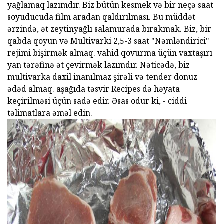
yağlamaq lazımdır. Biz bütün kesmek və bir neçə saat
soyuducuda film aradan qaldırılması. Bu müddət
ərzində, ət zeytinyağlı salamurada bırakmak. Biz, bir
qabda qoyun və Multivarki 2,5-3 saat "Nəmləndirici"
rejimi bişirmək almaq. vahid qovurma üçün vaxtaşırı
yan tərəfinə ət çevirmək lazımdır. Nəticədə, biz
multivarka daxil inanılmaz şirəli və tender donuz
ədəd almaq. aşağıda təsvir Recipes də həyata
keçirilməsi üçün sadə edir. Əsas odur ki, - ciddi
təlimatlara əməl edin.