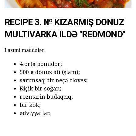
RECIPE 3. № KIZARMIŞ DONUZ
MULTIVARKA ILDƏ "REDMOND"
Lazımi maddələr:
4 orta pomidor;
500 g donuz əti (şlam);
sarımsaq bir neçə cloves;
Kiçik bir soğan;
rozmarin budaqcıq;
bir kök;
ədviyyatlar.