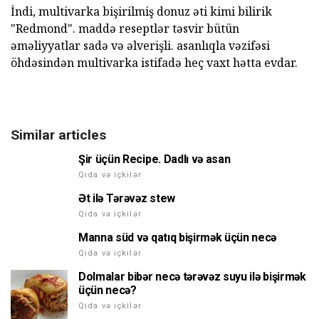
İndi, multivarka bişirilmiş donuz əti kimi bilirik
"Redmond". maddə reseptlər təsvir bütün
əməliyyatlar sadə və əlverişli. asanlıqla vəzifəsi
öhdəsindən multivarka istifadə heç vaxt hətta evdar.
Similar articles
Şir üçün Recipe. Dadlı və asan
Qida və içkilər
Ət ilə Tərəvəz stew
Qida və içkilər
Manna süd və qatıq bişirmək üçün necə
Qida və içkilər
Dolmalar bibər necə tərəvəz suyu ilə bişirmək
üçün necə?
Qida və içkilər