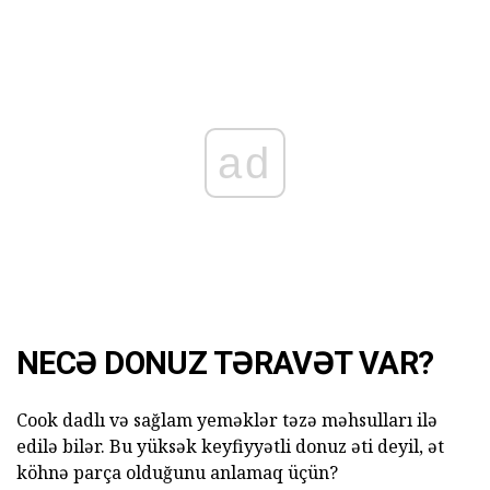
ad
NECƏ DONUZ TƏRAVƏT VAR?
Cook dadlı və sağlam yeməklər təzə məhsulları ilə
edilə bilər. Bu yüksək keyfiyyətli donuz əti deyil, ət
köhnə parça olduğunu anlamaq üçün?