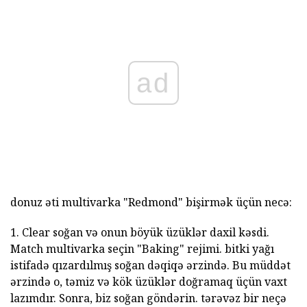
ad
donuz əti multivarka "Redmond" bişirmək üçün necə:
1. Clear soğan və onun böyük üzüklər daxil kəsdi.
Match multivarka seçin "Baking" rejimi. bitki yağı
istifadə qızardılmış soğan dəqiqə ərzində. Bu müddət
ərzində o, təmiz və kök üzüklər doğramaq üçün vaxt
lazımdır. Sonra, biz soğan göndərin. tərəvəz bir neçə