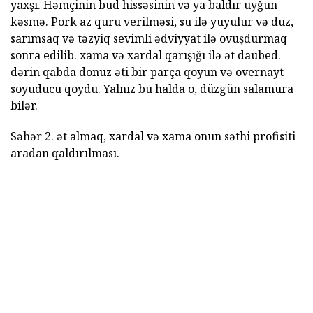
yaxşı. Həmçinin bud hissəsinin və ya baldır uyğun
kəsmə. Pork az quru verilməsi, su ilə yuyulur və duz,
sarımsaq və təzyiq sevimli ədviyyat ilə ovuşdurmaq
sonra edilib. xama və xardal qarışığı ilə ət daubed.
dərin qabda donuz əti bir parça qoyun və overnayt
soyuducu qoydu. Yalnız bu halda o, düzgün salamura
bilər.
Səhər 2. ət almaq, xardal və xama onun səthi profisiti
aradan qaldırılması.