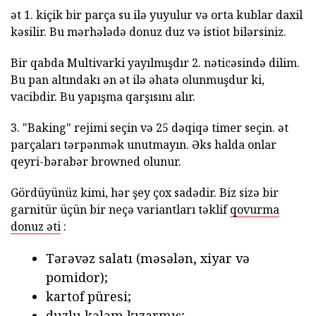
ət 1. kiçik bir parça su ilə yuyulur və orta kublar daxil
kəsilir. Bu mərhələdə donuz duz və istiot bilərsiniz.
Bir qabda Multivarki yayılmışdır 2. nəticəsində dilim.
Bu pan altındakı ən ət ilə əhatə olunmuşdur ki,
vacibdir. Bu yapışma qarşısını alır.
3. "Baking" rejimi seçin və 25 dəqiqə timer seçin. ət
parçaları tərpənmək unutmayın. Əks halda onlar
qeyri-bərabər browned olunur.
Gördüyünüz kimi, hər şey çox sadədir. Biz sizə bir
garnitür üçün bir neçə variantları təklif
qovurma
donuz əti
:
Tərəvəz salatı (məsələn, xiyar və
pomidor);
kartof püresi;
duzlu kələm kızarmış;