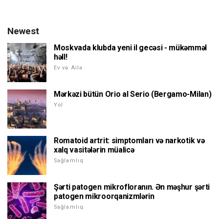
Newest
Moskvada klubda yeni il gecəsi - mükəmməl
həll!
Ev və Ailə
Mərkəzi bütün Orio al Serio (Bergamo-Milan)
Yol
Romatoid artrit: simptomları və narkotik və
xalq vasitələrin müalicə
Sağlamlıq
Şərti patogen mikrofloranın. Ən məşhur şərti
patogen mikroorqanizmlərin
Sağlamlıq