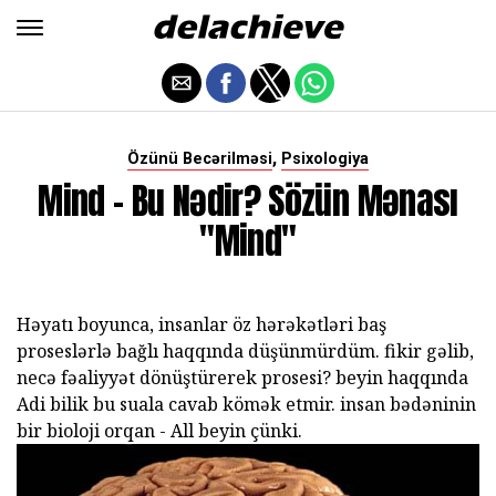
,
Özünü Becərilməsi
Psixologiya
Mind - Bu Nədir? Sözün Mənası
"mind"
Həyatı boyunca, insanlar öz hərəkətləri baş
proseslərlə bağlı haqqında düşünmürdüm. fikir gəlib,
necə fəaliyyət dönüştürerek prosesi? beyin haqqında
Adi bilik bu suala cavab kömək etmir. insan bədəninin
bir bioloji orqan - All beyin çünki.