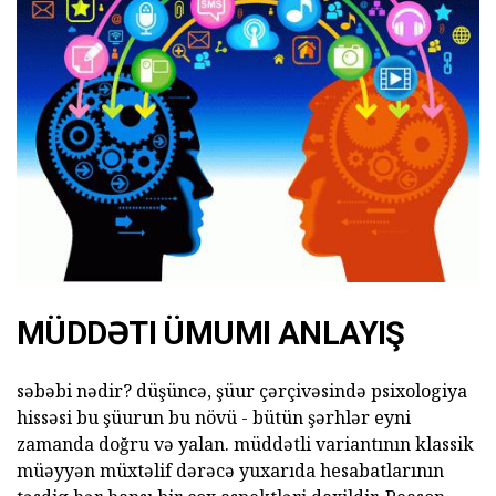
MÜDDƏTI ÜMUMI ANLAYIŞ
səbəbi nədir? düşüncə, şüur çərçivəsində psixologiya
hissəsi bu şüurun bu növü - bütün şərhlər eyni
zamanda doğru və yalan. müddətli variantının klassik
müəyyən müxtəlif dərəcə yuxarıda hesabatlarının