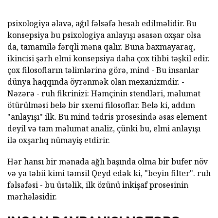
psixologiya əlavə, ağıl fəlsəfə hesab edilməlidir. Bu
konsepsiya bu psixologiya anlayışı əsasən oxşar olsa
da, tamamilə fərqli məna qalır. Buna baxmayaraq,
ikincisi şərh elmi konsepsiya daha çox tibbi təşkil edir.
çox filosofların təlimlərinə görə, mind - Bu insanlar
dünya haqqında öyrənmək olan mexanizmdir. -
Nəzərə - ruh fikrinizi: Həmçinin stendləri, məlumat
ötürülməsi belə bir sxemi filosoflar. Belə ki, addım
"anlayışı" ilk. Bu mind tədris prosesində əsas element
deyil və tam məlumat analiz, çünki bu, elmi anlayışı
ilə oxşarlıq nümayiş etdirir.
Hər hansı bir mənada ağlı başında olma bir bufer növ
və ya təbii kimi təmsil Qeyd edək ki, "beyin filter". ruh
fəlsəfəsi - bu üstəlik, ilk özünü inkişaf prosesinin
mərhələsidir.