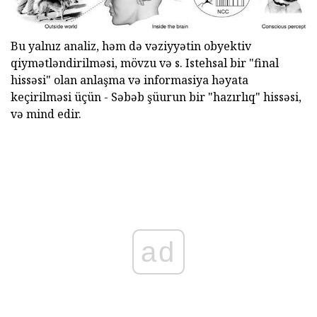
Bu yalnız analiz, həm də vəziyyətin obyektiv
qiymətləndirilməsi, mövzu və s. Istehsal bir "final
hissəsi" olan anlaşma və informasiya həyata
keçirilməsi üçün - Səbəb şüurun bir "hazırlıq" hissəsi,
və mind edir.
ad