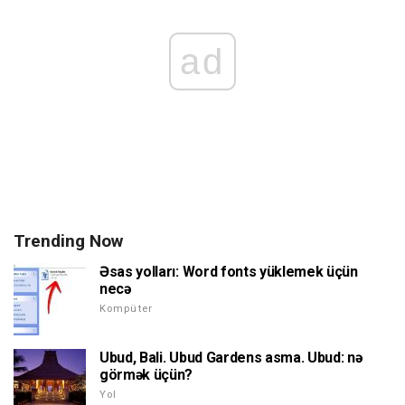
ad
Trending Now
Əsas yolları: Word fonts yüklemek üçün
necə
Kompüter
Ubud, Bali. Ubud Gardens asma. Ubud: nə
görmək üçün?
Yol