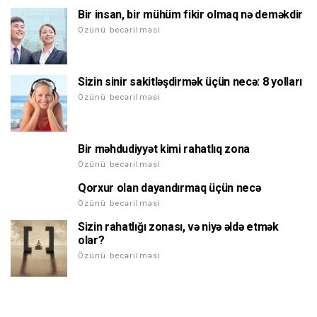
Bir insan, bir mühüm fikir olmaq nə deməkdir
Özünü becərilməsi
Sizin sinir sakitləşdirmək üçün necə: 8 yolları
Özünü becərilməsi
Bir məhdudiyyət kimi rahatlıq zona
Özünü becərilməsi
Qorxur olan dayandırmaq üçün necə
Özünü becərilməsi
Sizin rahatlığı zonası, və niyə əldə etmək
olar?
Özünü becərilməsi