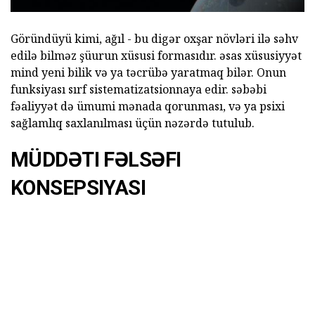
Göründüyü kimi, ağıl - bu digər oxşar növləri ilə səhv
edilə bilməz şüurun xüsusi formasıdır. əsas xüsusiyyət
mind yeni bilik və ya təcrübə yaratmaq bilər. Onun
funksiyası sırf sistematizatsionnaya edir. səbəbi
fəaliyyət də ümumi mənada qorunması, və ya psixi
sağlamlıq saxlanılması üçün nəzərdə tutulub.
MÜDDƏTI FƏLSƏFI
KONSEPSIYASI