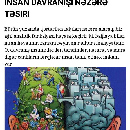
INSAN DAVRANIŞI NƏZƏRƏ
TƏSIRI
Bütün yuxarıda göstərilən faktları nəzərə alaraq, biz
ağıl analitik funksiyası həyata keçirir ki, bağlaya bilər.
insan həyatının zamanı beyin ən mühüm fəaliyyətidir.
O, davranış instinktlərdən tərəfindən nəzarət və idarə
digər canlıların fərqlənir insan təhlil etmək imkanı
var.