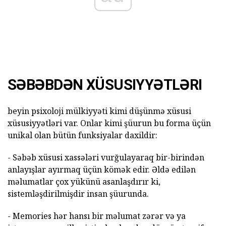
SƏBƏBDƏN XÜSUSIYYƏTLƏRI
beyin psixoloji mülkiyyəti kimi düşünmə xüsusi
xüsusiyyətləri var. Onlar kimi şüurun bu forma üçün
unikal olan bütün funksiyalar daxildir:
- Səbəb xüsusi xassələri vurğulayaraq bir-birindən
anlayışlar ayırmaq üçün kömək edir. Əldə edilən
məlumatlar çox yükünü asanlaşdırır ki,
sistemləşdirilmişdir insan şüurunda.
- Memories hər hansı bir məlumat zərər və ya