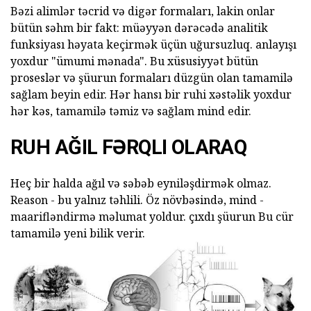
Bəzi alimlər təcrid və digər formaları, lakin onlar
bütün səhm bir fakt: müəyyən dərəcədə analitik
funksiyası həyata keçirmək üçün uğursuzluq. anlayışı
yoxdur "ümumi mənada". Bu xüsusiyyət bütün
proseslər və şüurun formaları düzgün olan tamamilə
sağlam beyin edir. Hər hansı bir ruhi xəstəlik yoxdur
hər kəs, tamamilə təmiz və sağlam mind edir.
RUH AĞIL FƏRQLI OLARAQ
Heç bir halda ağıl və səbəb eyniləşdirmək olmaz.
Reason - bu yalnız təhlili. Öz növbəsində, mind -
maarifləndirmə məlumat yoldur. çıxdı şüurun Bu cür
tamamilə yeni bilik verir.