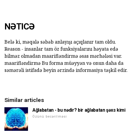
NƏTICƏ
Belə ki, məqalə səbəb anlayışı açıqlanır tam oldu.
Reason - insanlar tam öz funksiyalarını həyata edə
bilməz olmadan maarifləndirmə əsas mərhələsi var.
maarifləndirmə Bu forma müəyyən və onun daha da
səmərəli istifadə beyin ərzində informasiya təşkil edir.
Similar articles
Ağlabatan - bu nədir? bir ağlabatan şəxs kimi
Özünü becərilməsi