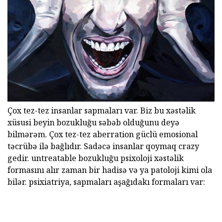
Çox tez-tez insanlar sapmaları var. Biz bu xəstəlik
xüsusi beyin bozukluğu səbəb olduğunu deyə
bilmərəm. Çox tez-tez aberration güclü emosional
təcrübə ilə bağlıdır. Sadəcə insanlar qoymaq crazy
gedir. untreatable bozukluğu psixoloji xəstəlik
formasını alır zaman bir hadisə və ya patoloji kimi ola
bilər. psixiatriya, sapmaları aşağıdakı formaları var: