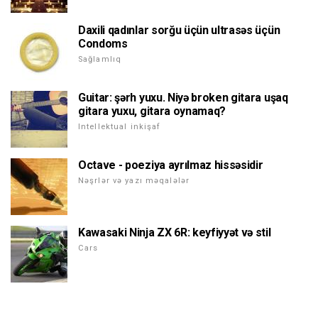
Daxili qadınlar sorğu üçün ultrasəs üçün
Condoms
Sağlamlıq
Guitar: şərh yuxu. Niyə broken gitara uşaq
gitara yuxu, gitara oynamaq?
Intellektual inkişaf
Octave - poeziya ayrılmaz hissəsidir
Nəşrlər və yazı məqalələr
Kawasaki Ninja ZX 6R: keyfiyyət və stil
Cars