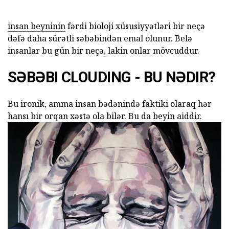
insan beyninin
fərdi bioloji xüsusiyyətləri bir neçə
dəfə daha sürətli səbəbindən emal olunur. Belə
insanlar bu gün bir neçə, lakin onlar mövcuddur.
SƏBƏBI CLOUDING - BU NƏDIR?
Bu ironik, amma insan bədənində faktiki olaraq hər
hansı bir orqan xəstə ola bilər. Bu da beyin aiddir.