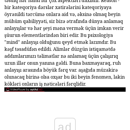
təsdiq hər hansı bir çox aspektləri daxildir. Reason -
bir kateqoriya dərslər xatirələrini kateqoriyaya
öyrənildi tərcümə onlara aid və, əksinə olmaq beyin
mühüm qabiliyyəti, siz bizə ətrafında dünya anlamaq
anlayışlar və hər şeyi məna vermək üçün imkan verir
şüurun elementlərindən biri edir. Bu psixologiya
"mind" anlayışı olduğunu qeyd etmək lazımdır. Bu
kəşf təsadüfən edildi. Alimlər düzgün istiqamətdə
addımlarımızı təlimatlar nə anlamaq üçün çalışırıq
uzun illər onun yanına gəldi. Buna baxmayaraq, ruh
anlayışı arasında böyük fərq var. aşağıda müzakirə
olunacaq birinə olsa oxşar bu iki beyin fenomen, lakin
kökləri onların iş nəticələri fərqlidir.
ad