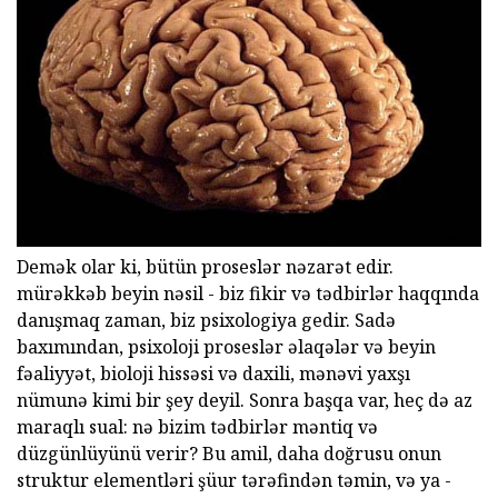
Demək olar ki, bütün proseslər nəzarət edir.
mürəkkəb beyin nəsil - biz fikir və tədbirlər haqqında
danışmaq zaman, biz psixologiya gedir. Sadə
baxımından, psixoloji proseslər əlaqələr və beyin
fəaliyyət, bioloji hissəsi və daxili, mənəvi yaxşı
nümunə kimi bir şey deyil. Sonra başqa var, heç də az
maraqlı sual: nə bizim tədbirlər məntiq və
düzgünlüyünü verir? Bu amil, daha doğrusu onun
struktur elementləri şüur tərəfindən təmin, və ya -