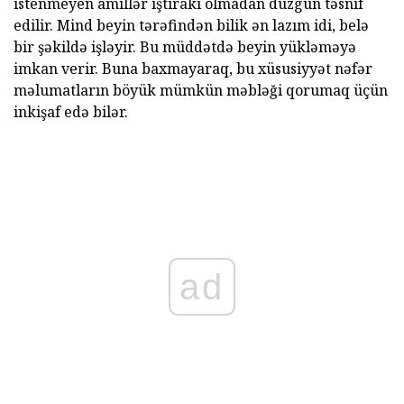
istenmeyen amillər iştirakı olmadan düzgün təsnif
edilir. Mind beyin tərəfindən bilik ən lazım idi, belə
bir şəkildə işləyir. Bu müddətdə beyin yükləməyə
imkan verir. Buna baxmayaraq, bu xüsusiyyət nəfər
məlumatların böyük mümkün məbləği qorumaq üçün
inkişaf edə bilər.
ad