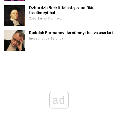
Dzhordzh Berkli: fəlsəfə, əsas fikir,
tərcümeyi-hal
Xəbərlər və Cəmiyyət
Rudolph Furmanov: tərcümeyi-hal və əsərləri
İncəsənət və Əyləncə
ad