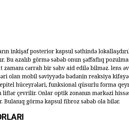
rın inkişaf posterior kapsul səthində lokallaşdırı
dır. Bu azalıb görmə səbəb onun şəffaflıq pozulmas
t zamanı cərrah bir səhv aid edilə bilməz. lens ə
ləri olan mobil səviyyədə bədənin reaksiya kifayə
 epitel hüceyrələri, funksional qüsurlu forma qe
n liflər çevrilir. Onlar optik zonanın mərkəzi hissə
. Bulanıq görmə kapsul fibroz səbəb ola bilər.
ORLARI