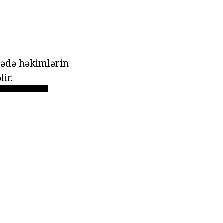
rədə həkimlərin
ir.