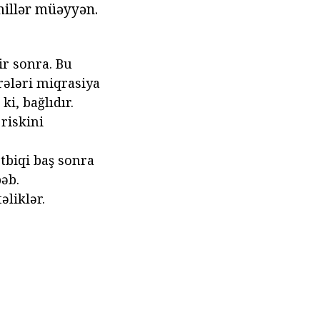
millər müəyyən.
ir sonra. Bu
rələri miqrasiya
i, bağlıdır.
riskini
ətbiqi baş sonra
bəb.
əliklər.