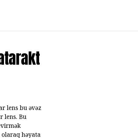
atarakt
ar lens bu əvəz
r lens. Bu
çevirmək
n olaraq həyata