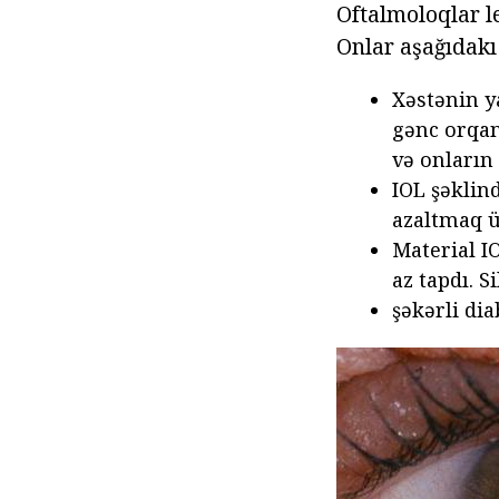
Oftalmoloqlar l
Onlar aşağıdakı 
Xəstənin ya
gənc orqan
və onların
IOL şəklin
azaltmaq ü
Material IO
az tapdı. S
şəkərli dia