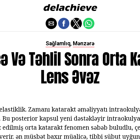
Sağlamlıq
Mənzərə
,
ə Və Təhlil Sonra Orta K
Lens Əvəz
elastiklik. Zamanı katarakt əməliyyatı intraokuly
r. Bu posterior kapsul yeni dəstəkləyir intraokulya
z edilmiş orta katarakt fenomen səbəb buludlu, 
 verir. ən müsbət baxır müalicə, tibbi sübut uyğu