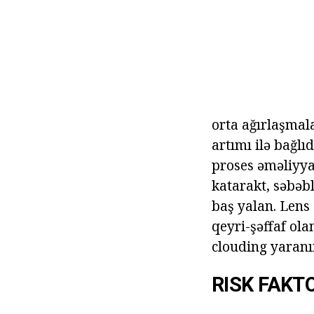
orta ağırlaşmala
artımı ilə bağlı
proses əməliyya
katarakt, səbəb
baş yalan. Lens
qeyri-şəffaf ola
clouding yaranır
RISK FAKT