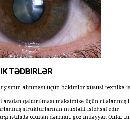
IK TƏDBIRLƏR
rşısının alınması üçün həkimlər xüsusi texnika is
i aradan qaldırılması maksimize üçün cilalanmış l
ırlanmış strukturlarının müxtəlif istehsal edir.
arşı istifadə olunan dərman. göz müəyyən Onlar mə