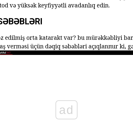
etod və yüksək keyfiyyətli avadanlıq edin.
SƏBƏBLƏRI
z edilmiş orta katarakt var? bu mürəkkəbliyi ba
ş verməsi üçün dəqiq səbəbləri açıqlanmır ki, gəl
ad