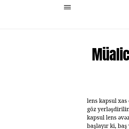
Müalic
lens kapsul xas 
göz yerləşdirili
kapsul lens əvə
başlayır ki, baş