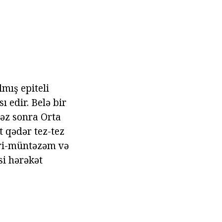
lmış epiteli
ı edir. Belə bir
vəz sonra Orta
t qədər tez-tez
yri-müntəzəm və
si hərəkət