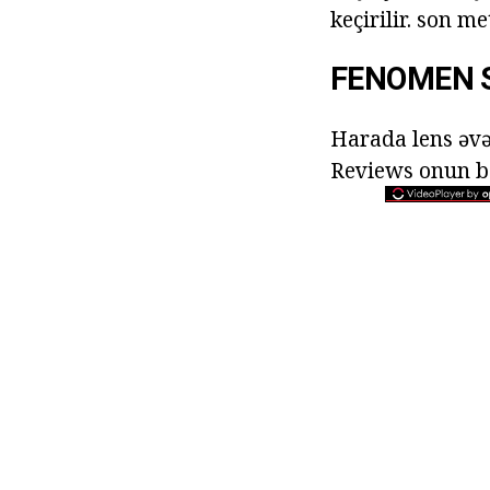
keçirilir. son m
FENOMEN 
Harada lens əvə
Reviews onun ba