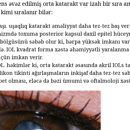
ens əvəz edilmiş orta katarakt var izah bir sıra a
kimi sıralanır bilər:
şı. uşaqlıq katarakt əməliyyat daha tez-tez baş ver
izmdə toxuma posterior kapsul daxil epitel hücey
 bölgüsünü səbəb olur ki, bərpa yüksək imkanı var k
də. IOL kvadrat forma xəstə əhəmiyyətli yaralanma 
çün imkan verir.
L. həkimlər ki, orta katarakt əsasında akril IOLs t
ilikon tikinti ağırlaşmaların inkişaf daha tez-tez sə
bet olması, eləcə də bəzi ümumi və oftalmoloji xəst