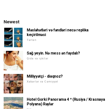
Newest
Məsləhətləri və fəndləri necə replika
keçirilməsi
Tərlan
Sağ yeyin. Nə mess ən faydalı?
Qida və içkilər
Milliyyətçi - diaqnoz?
Xəbərlər və Cəmiyyət
Hotel Gorki Panorama 4 * (Rusiya / Krasnaya
Polyana) Rəylər