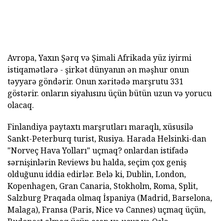
Avropa, Yaxın Şərq və Şimali Afrikada yüz iyirmi
istiqamətlərə - şirkət dünyanın ən məşhur onun
təyyarə göndərir. Onun xəritədə marşrutu 331
göstərir. onların siyahısını üçün bütün uzun və yorucu
olacaq.
Finlandiya paytaxtı marşrutları maraqlı, xüsusilə
Sankt-Peterburq turist, Rusiya. Harada Helsinki-dan
"Norveç Hava Yolları" uçmaq? onlardan istifadə
sərnişinlərin Reviews bu halda, seçim çox geniş
olduğunu iddia edirlər. Belə ki, Dublin, London,
Kopenhagen, Gran Canaria, Stokholm, Roma, Split,
Salzburg Praqada olmaq İspaniya (Madrid, Barselona,
Malaga), Fransa (Paris, Nice və Cannes) uçmaq üçün,