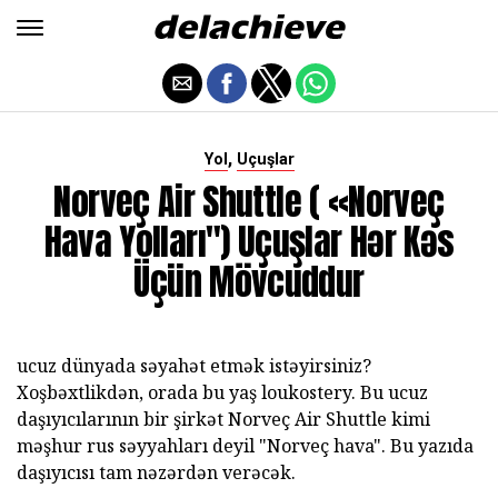
,
Yol
Uçuşlar
Norveç Air Shuttle ( «Norveç
Hava Yolları") Uçuşlar Hər Kəs
Üçün Mövcuddur
ucuz dünyada səyahət etmək istəyirsiniz?
Xoşbəxtlikdən, orada bu yaş loukostery. Bu ucuz
daşıyıcılarının bir şirkət Norveç Air Shuttle kimi
məşhur rus səyyahları deyil "Norveç hava". Bu yazıda
daşıyıcısı tam nəzərdən verəcək.