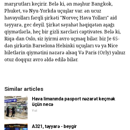
marşrutları keçirir. Belə ki, ən məşhur Bangkok,
Phuket, və Nyu-Yorkda uçuşlar var. ən ucuz
havayolları fərqli şirkəti "Norveç Hava Yolları" aid
təyyarə, gec deyil. Şirkət səyahət həqiqətən aşağı
qiymətlərlə, heç bir gizli xərcləri captivates. Belə ki,
Riqa-dan Oslo, siz iyirmi avro uçmaq bilər. biz Je 65-
dən şirkətin Barselona Helsinki uçuşları və ya Nice
biletlərin qiymətini nəzərə alsaq Və Paris (Orly) yalnız
otuz doqquz avro əldə edilə bilər.
Similar articles
Hava limanında pasport nəzarət keçmək
üçün necə
Yol
A321, təyyarə - beygir