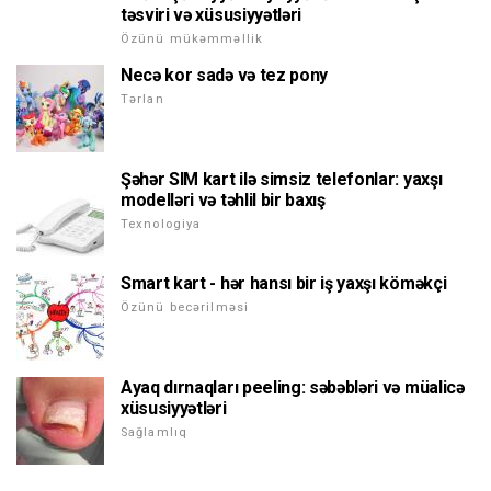
təsviri və xüsusiyyətləri
Özünü mükəmməllik
Necə kor sadə və tez pony
Tərlan
Şəhər SIM kart ilə simsiz telefonlar: yaxşı
modelləri və təhlil bir baxış
Texnologiya
Smart kart - hər hansı bir iş yaxşı köməkçi
Özünü becərilməsi
Ayaq dırnaqları peeling: səbəbləri və müalicə
xüsusiyyətləri
Sağlamlıq