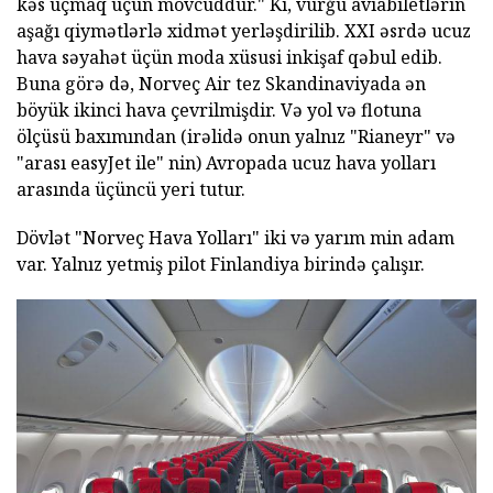
kəs uçmaq üçün mövcuddur." Ki, vurğu aviabiletlərin
aşağı qiymətlərlə xidmət yerləşdirilib. XXI əsrdə ucuz
hava səyahət üçün moda xüsusi inkişaf qəbul edib.
Buna görə də, Norveç Air tez Skandinaviyada ən
böyük ikinci hava çevrilmişdir. Və yol və flotuna
ölçüsü baxımından (irəlidə onun yalnız "Rianeyr" və
"arası easyJet ile" nin) Avropada ucuz hava yolları
arasında üçüncü yeri tutur.
Dövlət "Norveç Hava Yolları" iki və yarım min adam
var. Yalnız yetmiş pilot Finlandiya birində çalışır.