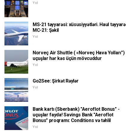
Yol
MS-21 təyyarəsi: xüsusiyyətləri. Haul təyyarə
MC-21: Şəkil
Yol
Norveç Air Shuttle ( «Norveç Hava Yolları")
uçuşlar hər kəs üçün mövcuddur
Yol
Go2See: Şirkət Rəylər
Yol
Bank kartı (Sberbank) "Aeroflot Bonus" -
uçuşlar fayda! Savings Bank "Aeroflot
Bonus" proqramı: Conditions və təhlil
Yol