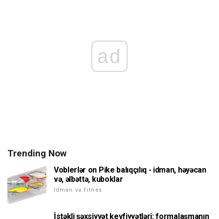
ad
Trending Now
Voblerlər on Pike balıqçılıq - idman, həyəcan
və, əlbəttə, kuboklar
İdman və Fitnes
İstəkli şəxsiyyət keyfiyyətləri: formalaşmanın