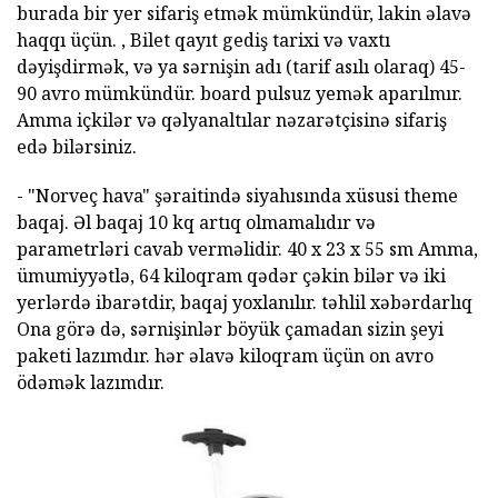
burada bir yer sifariş etmək mümkündür, lakin əlavə
haqqı üçün. , Bilet qayıt gediş tarixi və vaxtı
dəyişdirmək, və ya sərnişin adı (tarif asılı olaraq) 45-
90 avro mümkündür. board pulsuz yemək aparılmır.
Amma içkilər və qəlyanaltılar nəzarətçisinə sifariş
edə bilərsiniz.
- "Norveç hava" şəraitində siyahısında xüsusi theme
baqaj. Əl baqaj 10 kq artıq olmamalıdır və
parametrləri cavab verməlidir. 40 x 23 x 55 sm Amma,
ümumiyyətlə, 64 kiloqram qədər çəkin bilər və iki
yerlərdə ibarətdir, baqaj yoxlanılır. təhlil xəbərdarlıq
Ona görə də, sərnişinlər böyük çamadan sizin şeyi
paketi lazımdır. hər əlavə kiloqram üçün on avro
ödəmək lazımdır.