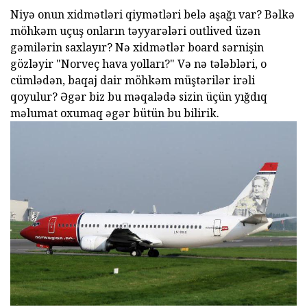
Niyə onun xidmətləri qiymətləri belə aşağı var? Bəlkə
möhkəm uçuş onların təyyarələri outlived üzən
gəmilərin saxlayır? Nə xidmətlər board sərnişin
gözləyir "Norveç hava yolları?" Və nə tələbləri, o
cümlədən, baqaj dair möhkəm müştərilər irəli
qoyulur? Əgər biz bu məqalədə sizin üçün yığdıq
məlumat oxumaq əgər bütün bu bilirik.