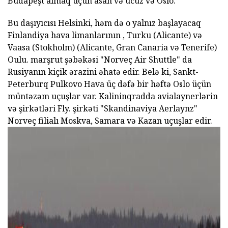
Budapeşt almaq üçün asan və ucuz və Oslo.
Bu daşıyıcısı Helsinki, həm də o yalnız başlayacaq
Finlandiya hava limanlarının , Turku (Alicante) və
Vaasa (Stokholm) (Alicante, Gran Canaria və Tenerife)
Oulu. marşrut şəbəkəsi "Norveç Air Shuttle" da
Rusiyanın kiçik ərazini əhatə edir. Belə ki, Sankt-
Peterburq Pulkovo Hava üç dəfə bir həftə Oslo üçün
müntəzəm uçuşlar var. Kalininqradda avialaynerlərin
və şirkətləri Fly. şirkəti "Skandinaviya Aerlaynz"
Norveç filialı Moskva, Samara və Kazan uçuşlar edir.