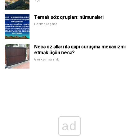
Yol
Temalı söz qrupları: nümunələri
Formalaşma
Necə öz əlləri ilə qapı sürüşmə mexanizmi
etmək üçün necə?
Görkəmsizlik
ad