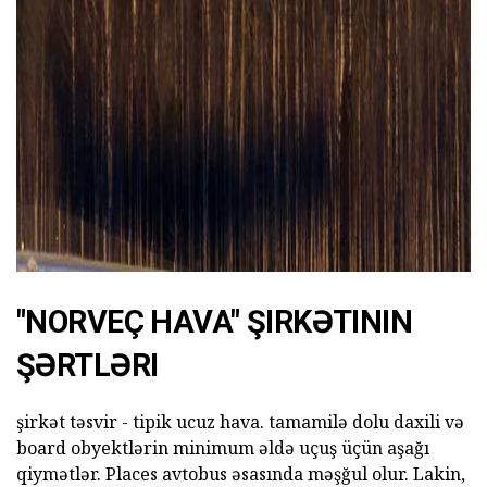
"NORVEÇ HAVA" ŞIRKƏTININ
ŞƏRTLƏRI
şirkət təsvir - tipik ucuz hava. tamamilə dolu daxili və
board obyektlərin minimum əldə uçuş üçün aşağı
qiymətlər. Places avtobus əsasında məşğul olur. Lakin,