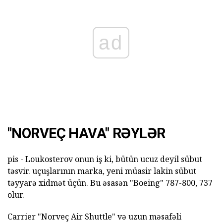
ad
"NORVEÇ HAVA" RƏYLƏR
pis - Loukosterov onun iş ki, bütün ucuz deyil sübut
təsvir. uçuşlarının marka, yeni müasir lakin sübut
təyyarə xidmət üçün. Bu əsasən "Boeing" 787-800, 737
olur.
Carrier "Norveç Air Shuttle" və uzun məsafəli