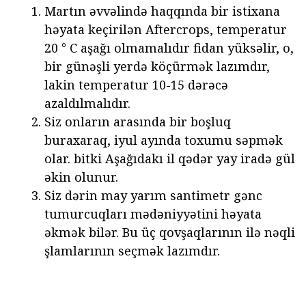
Martın əvvəlində haqqında bir istixana
həyata keçirilən Aftercrops, temperatur
20 ° C aşağı olmamalıdır fidan yüksəlir, o,
bir günəşli yerdə köçürmək lazımdır,
lakin temperatur 10-15 dərəcə
azaldılmalıdır.
Siz onların arasında bir boşluq
buraxaraq, iyul ayında toxumu səpmək
olar. bitki Aşağıdakı il qədər yay iradə gül
əkin olunur.
Siz dərin may yarım santimetr gənc
tumurcuqları mədəniyyətini həyata
əkmək bilər. Bu üç qovşaqlarının ilə nəqli
şlamlarının seçmək lazımdır.