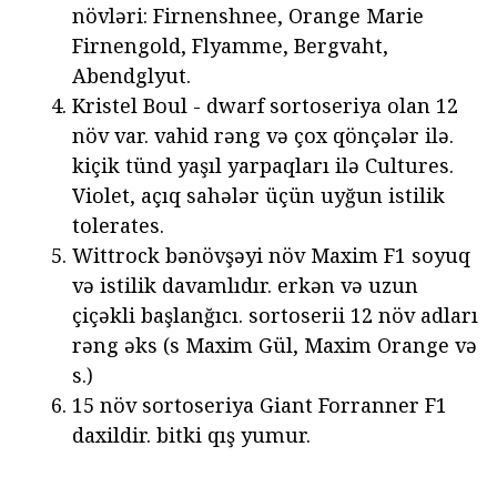
növləri: Firnenshnee, Orange Marie
Firnengold, Flyamme, Bergvaht,
Abendglyut.
Kristel Boul - dwarf sortoseriya olan 12
növ var. vahid rəng və çox qönçələr ilə.
kiçik tünd yaşıl yarpaqları ilə Cultures.
Violet, açıq sahələr üçün uyğun istilik
tolerates.
Wittrock bənövşəyi növ Maxim F1 soyuq
və istilik davamlıdır. erkən və uzun
çiçəkli başlanğıcı. sortoserii 12 növ adları
rəng əks (s Maxim Gül, Maxim Orange və
s.)
15 növ sortoseriya Giant Forranner F1
daxildir. bitki qış yumur.