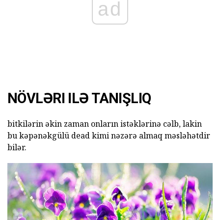
ad
NÖVLƏRI ILƏ TANIŞLIQ
bitkilərin əkin zaman onların istəklərinə cəlb, lakin
bu kəpənəkgülü dead kimi nəzərə almaq məsləhətdir
bilər.