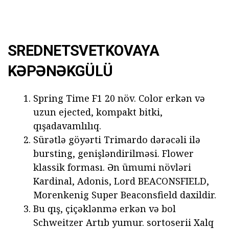
SREDNETSVETKOVAYA
KƏPƏNƏKGÜLÜ
Spring Time F1 20 növ. Color erkən və
uzun ejected, kompakt bitki,
qışadavamlılıq.
Sürətlə göyərti Trimardo dərəcəli ilə
bursting, genişləndirilməsi. Flower
klassik forması. Ən ümumi növləri
Kardinal, Adonis, Lord BEACONSFIELD,
Morenkenig Super Beaconsfield daxildir.
Bu qış, çiçəklənmə erkən və bol
Schweitzer Artıb yumur. sortoserii Xalq