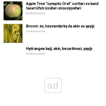
Apple Tree "synaptic Orel" sortları və kənd
təsərrüfatı üsulları xüsusiyyətləri
Görkəmsizlik
Broom: ev, heyvandarlıq da əkin və qayğı
Görkəmsizlik
Hydrangea bağ: əkin, becərilməsi, qayğı
Görkəmsizlik
ad