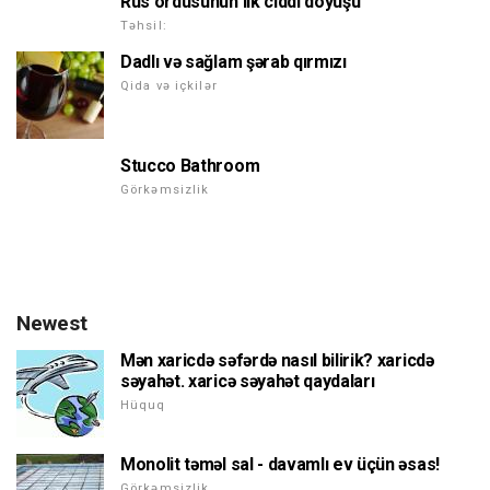
Rus ordusunun ilk ciddi döyüşü
Təhsil:
Dadlı və sağlam şərab qırmızı
Qida və içkilər
Stucco Bathroom
Görkəmsizlik
Newest
Mən xaricdə səfərdə nasıl bilirik? xaricdə
səyahət. xaricə səyahət qaydaları
Hüquq
Monolit təməl sal - davamlı ev üçün əsas!
Görkəmsizlik