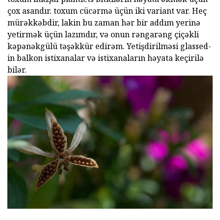
çox asandır. toxum cücərmə üçün iki variant var. Heç
mürəkkəbdir, lakin bu zaman hər bir addım yerinə
yetirmək üçün lazımdır, və onun rəngarəng çiçəkli
kəpənəkgülü təşəkkür edirəm. Yetişdirilməsi glassed-
in balkon istixanalar və istixanaların həyata keçirilə
bilər.