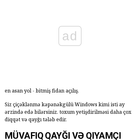
ad
en asan yol - bitmiş fidan açılış.
Siz çiçəklənmə kəpənəkgülü Windows kimi isti ay
ərzində edə bilərsiniz. toxum yetişdirilməsi daha çox
diqqət və qayğı tələb edir.
MÜVAFIQ QAYĞI VƏ QIYAMÇI