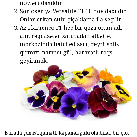
növləri daxildir.
Sortoseriya Versatile F1 10 növ daxildir.
Onlar erkən sulu çiçəkləmə ilə seçilir.
Az Flamenco F1 heç bir qəza onun adı
alır. rəqqasələr xatırladan əlbəttə,
mərkəzində hatched sarı, qeyri-səlis
qırmızı-narıncı gül, hərarətli rəqs
geyinmək.
Burada çox istiqamətli kəpənəkgülü ola bilər. bir çox