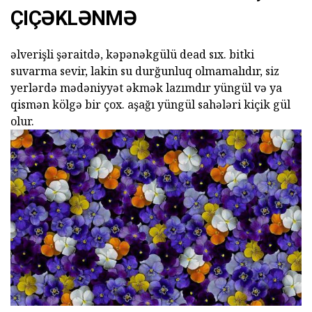
ÇIÇƏKLƏNMƏ
əlverişli şəraitdə, kəpənəkgülü dead sıx. bitki
suvarma sevir, lakin su durğunluq olmamalıdır, siz
yerlərdə mədəniyyət əkmək lazımdır yüngül və ya
qismən kölgə bir çox. aşağı yüngül sahələri kiçik gül
olur.