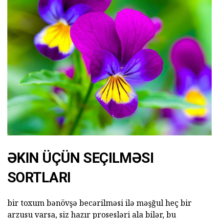
ƏKIN ÜÇÜN SEÇILMƏSI
SORTLARI
bir toxum bənövşə becərilməsi ilə məşğul heç bir
arzusu varsa, siz hazır prosesləri ala bilər, bu