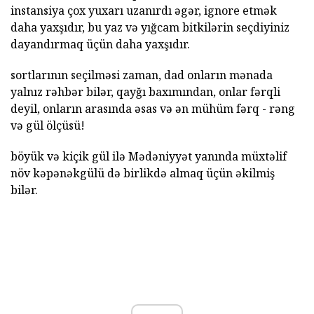
instansiya çox yuxarı uzanırdı əgər, ignore etmək
daha yaxşıdır, bu yaz və yığcam bitkilərin seçdiyiniz
dayandırmaq üçün daha yaxşıdır.
sortlarının seçilməsi zaman, dad onların mənada
yalnız rəhbər bilər, qayğı baxımından, onlar fərqli
deyil, onların arasında əsas və ən mühüm fərq - rəng
və gül ölçüsü!
böyük və kiçik gül ilə Mədəniyyət yanında müxtəlif
növ kəpənəkgülü də birlikdə almaq üçün əkilmiş
bilər.