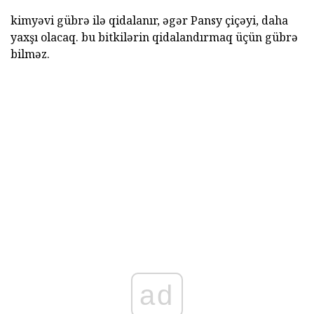
kimyəvi gübrə ilə qidalanır, əgər Pansy çiçəyi, daha
yaxşı olacaq. bu bitkilərin qidalandırmaq üçün gübrə
bilməz.
ad