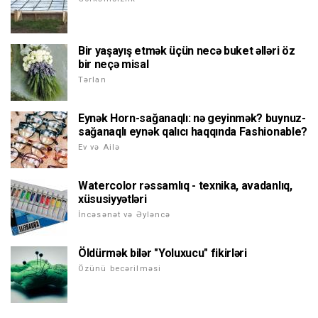
Bir yaşayış etmək üçün necə buket əlləri öz
bir neçə misal
Tərlan
Eynək Horn-sağanaqlı: nə geyinmək? buynuz-
sağanaqlı eynək qalıcı haqqında Fashionable?
Ev və Ailə
Watercolor rəssamlıq - texnika, avadanlıq,
xüsusiyyətləri
İncəsənət və Əyləncə
Öldürmək bilər "Yoluxucu" fikirləri
Özünü becərilməsi