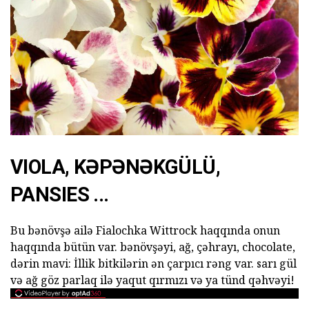
VIOLA, KƏPƏNƏKGÜLÜ,
PANSIES ...
Bu bənövşə ailə Fialochka Wittrock haqqında onun
haqqında bütün var. bənövşəyi, ağ, çəhrayı, chocolate,
dərin mavi: İllik bitkilərin ən çarpıcı rəng var. sarı gül
və ağ göz parlaq ilə yaqut qırmızı və ya tünd qəhvəyi!