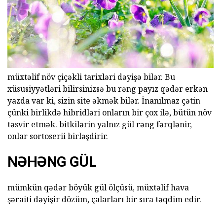
müxtəlif növ çiçəkli tarixləri dəyişə bilər. Bu
xüsusiyyətləri bilirsinizsə bu rəng payız qədər erkən
yazda var ki, sizin site əkmək bilər. İnanılmaz çətin
çünki birlikdə hibridləri onların bir çox ilə, bütün növ
təsvir etmək. bitkilərin yalnız gül rəng fərqlənir,
onlar sortoserii birləşdirir.
NƏHƏNG GÜL
mümkün qədər böyük gül ölçüsü, müxtəlif hava
şəraiti dəyişir dözüm, çalarları bir sıra təqdim edir.