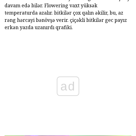
davam edə bilər. Flowering vaxt yüksək
temperaturda azalır. bitkilər çox qalın əkilir, bu, az
rəng hərcayi bənövşə verir. çiçəkli bitkilər gec payız
erkən yazda uzanırdı qrafiki.
ad