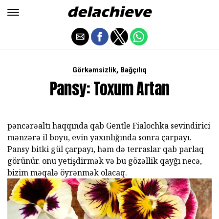
,
Görkəmsizlik
Bağçılıq
Pansy: Toxum Artan
pəncərəaltı haqqında qab Gentle Fialochka sevindirici
mənzərə il boyu, evin yaxınlığında sonra çarpayı.
Pansy bitki gül çarpayı, həm də terraslar qab parlaq
görünür. onu yetişdirmək və bu gözəllik qayğı necə,
bizim məqalə öyrənmək olacaq.