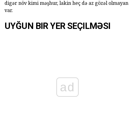
digər növ kimi məşhur, lakin heç də az gözəl olmayan
var.
UYĞUN BIR YER SEÇILMƏSI
ad