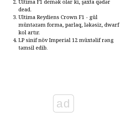
Ultima F1 demək olar ki, şaxta qədər
dead.
Ultima Reydiens Crown F1 - gül
müntəzəm forma, parlaq, ləkəsiz, dwarf
kol artır.
LP sinif növ Imperial 12 müxtəlif rəng
təmsil edib.
ad