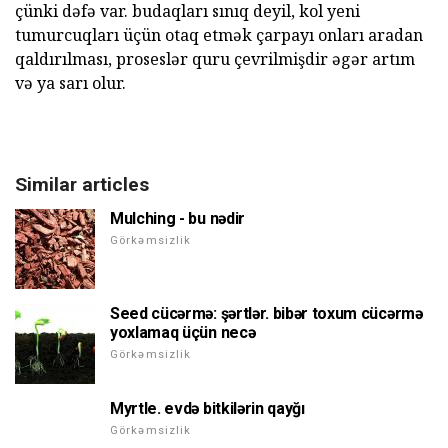
çünki dəfə var.
budaqları sınıq deyil, kol yeni
tumurcuqları üçün otaq etmək çarpayı onları aradan
qaldırılması, proseslər quru çevrilmişdir əgər artım
və ya sarı olur.
Similar articles
Mulching - bu nədir
Görkəmsizlik
Seed cücərmə: şərtlər. bibər toxum cücərmə
yoxlamaq üçün necə
Görkəmsizlik
Myrtle. evdə bitkilərin qayğı
Görkəmsizlik