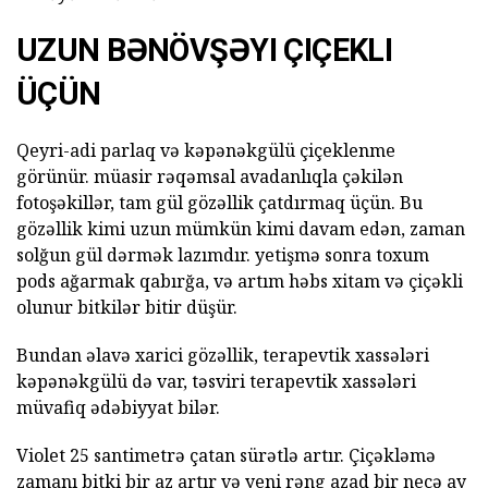
UZUN BƏNÖVŞƏYI ÇIÇEKLI
ÜÇÜN
Qeyri-adi parlaq və kəpənəkgülü çiçeklenme
görünür. müasir rəqəmsal avadanlıqla çəkilən
fotoşəkillər, tam gül gözəllik çatdırmaq üçün. Bu
gözəllik kimi uzun mümkün kimi davam edən, zaman
solğun gül dərmək lazımdır. yetişmə sonra toxum
pods ağarmak qabırğa, və artım həbs xitam və çiçəkli
olunur bitkilər bitir düşür.
Bundan əlavə xarici gözəllik, terapevtik xassələri
kəpənəkgülü də var, təsviri terapevtik xassələri
müvafiq ədəbiyyat bilər.
Violet 25 santimetrə çatan sürətlə artır. Çiçəkləmə
zamanı bitki bir az artır və yeni rəng azad bir neçə ay