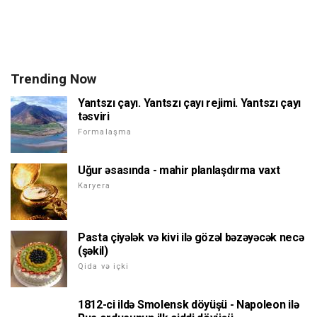
Trending Now
Yantszı çayı. Yantszı çayı rejimi. Yantszı çayı
təsviri
Formalaşma
Uğur əsasında - mahir planlaşdırma vaxt
Karyera
Pasta çiyələk və kivi ilə gözəl bəzəyəcək necə
(şəkil)
Qida və içki
1812-ci ildə Smolensk döyüşü - Napoleon ilə