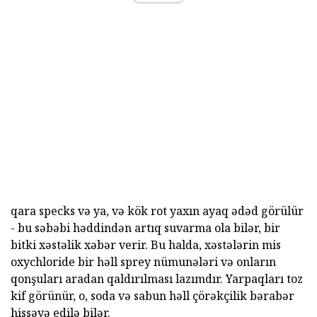
qara specks və ya, və kök rot yaxın ayaq ədəd görülür
- bu səbəbi həddindən artıq suvarma ola bilər, bir
bitki xəstəlik xəbər verir. Bu halda, xəstələrin mis
oxychloride bir həll sprey nümunələri və onların
qonşuları aradan qaldırılması lazımdır. Yarpaqları toz
kif görünür, o, soda və sabun həll çörəkçilik bərabər
hissəyə edilə bilər.