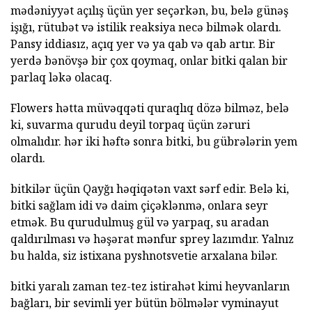
mədəniyyət açılış üçün yer seçərkən, bu, belə günəş
işığı, rütubət və istilik reaksiya necə bilmək olardı.
Pansy iddiasız, açıq yer və ya qab və qab artır. Bir
yerdə bənövşə bir çox qoymaq, onlar bitki qalan bir
parlaq ləkə olacaq.
Flowers hətta müvəqqəti quraqlıq dözə bilməz, belə
ki, suvarma qurudu deyil torpaq üçün zəruri
olmalıdır. hər iki həftə sonra bitki, bu gübrələrin yem
olardı.
bitkilər üçün Qayğı həqiqətən vaxt sərf edir.
Belə ki,
bitki sağlam idi və daim çiçəklənmə, onlara seyr
etmək.
Bu qurudulmuş gül və yarpaq, su aradan
qaldırılması və həşərat mənfur sprey lazımdır.
Yalnız
bu halda, siz istixana pyshnotsvetie arxalana bilər.
bitki yaralı zaman tez-tez istirahət kimi heyvanların
bağları, bir sevimli yer bütün bölmələr vyminayut