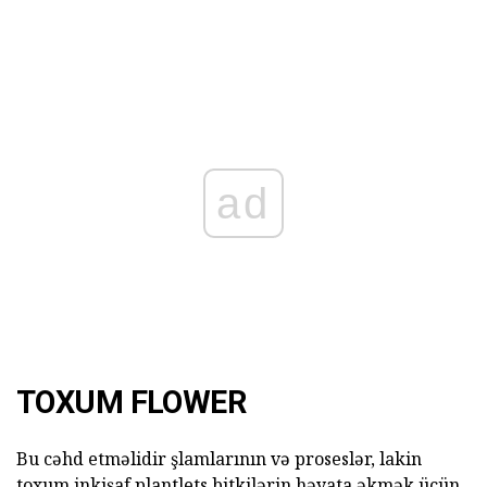
ad
TOXUM FLOWER
Bu cəhd etməlidir şlamlarının və proseslər, lakin
toxum inkişaf plantlets bitkilərin həyata əkmək üçün