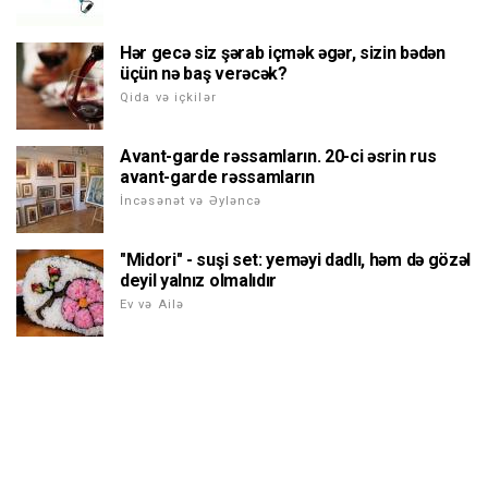
Hər gecə siz şərab içmək əgər, sizin bədən
üçün nə baş verəcək?
Qida və içkilər
Avant-garde rəssamların. 20-ci əsrin rus
avant-garde rəssamların
İncəsənət və Əyləncə
"Midori" - suşi set: yeməyi dadlı, həm də gözəl
deyil yalnız olmalıdır
Ev və Ailə