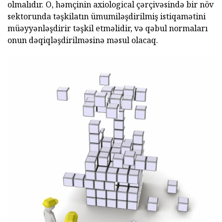
olmalıdır. O, həmçinin axiological çərçivəsində bir növ
sektorunda təşkilatın ümumiləşdirilmiş istiqamətini
müəyyənləşdirir təşkil etməlidir, və qəbul normaları
onun dəqiqləşdirilməsinə məsul olacaq.