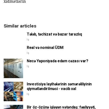
xidmətlərin
Similar articles
Tələb, təchizat və bazar tarazlıq
Iş
Real və nominal ÜDM
Iş
Necə Yaponiyada edam cəzası var?
Iş
Investisiya layihələrinin səmərəliliyinin
qiymətləndirilməsi - vacib xal
Iş
Bir öz-özünə işləyən vətəndaş: fəaliyyəti,