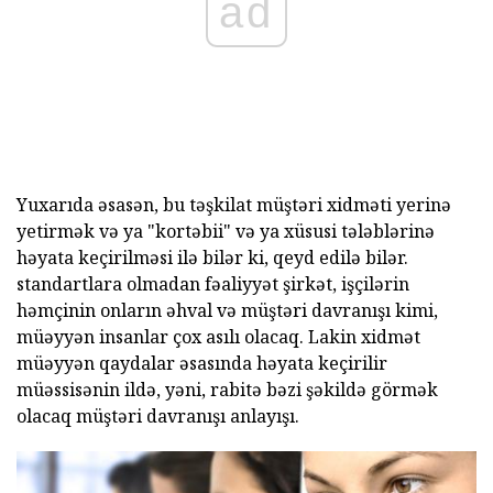
ad
Yuxarıda əsasən, bu təşkilat müştəri xidməti yerinə
yetirmək və ya "kortəbii" və ya xüsusi tələblərinə
həyata keçirilməsi ilə bilər ki, qeyd edilə bilər.
standartlara olmadan fəaliyyət şirkət, işçilərin
həmçinin onların əhval və müştəri davranışı kimi,
müəyyən insanlar çox asılı olacaq. Lakin xidmət
müəyyən qaydalar əsasında həyata keçirilir
müəssisənin ildə, yəni, rabitə bəzi şəkildə görmək
olacaq müştəri davranışı anlayışı.