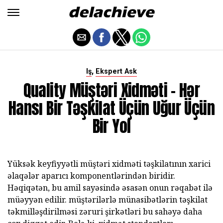
,
Iş
Ekspert Ask
Quality Müştəri Xidməti - Hər
Hansı Bir Təşkilat Üçün Uğur Üçün
Bir Yol
Yüksək keyfiyyətli müştəri xidməti təşkilatının xarici
əlaqələr aparıcı komponentlərindən biridir.
Həqiqətən, bu amil sayəsində əsasən onun rəqabət ilə
müəyyən edilir. müştərilərlə münasibətlərin təşkilat
təkmilləşdirilməsi zəruri şirkətləri bu sahəyə daha