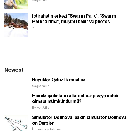
Sağlamlıq
Istirahət mərkəzi "Swarm Park". "Swarm
Park" xidmət, müştəri baxır və photos
Yol
Newest
Böyüklər Qəbizlik müalicə
Sağlamlıq
Hamilə qadınların alkoqolsuz pivəyə sahib
olması mümkündürmü?
Ev və Ailə
Simulator Dolinova: baxır. simulator Dolinova
on Dərslər
İdman və Fitnes