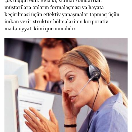
çox diqqət edir. Belə ki, xidmət standartları
müştərilərə onların formalaşması və həyata
keçirilməsi üçün effektiv yanaşmalar tapmaq üçün
imkan verir struktur bölmələrinin korporativ
mədəniyyət, kimi qorunmalıdır.