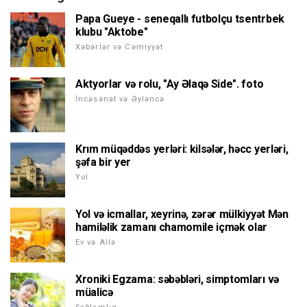
Papa Gueye - seneqallı futbolçu tsentrbek
klubu "Aktobe"
Xəbərlər və Cəmiyyət
Aktyorlar və rolu, "Ay Əlaqə Side". foto
İncəsənət və Əyləncə
Krım müqəddəs yerləri: kilsələr, həcc yerləri,
şəfa bir yer
Yol
Yol və icmallar, xeyrinə, zərər mülkiyyət Mən
hamiləlik zamanı chamomile içmək olar
Ev və Ailə
Xroniki Egzama: səbəbləri, simptomları və
müalicə