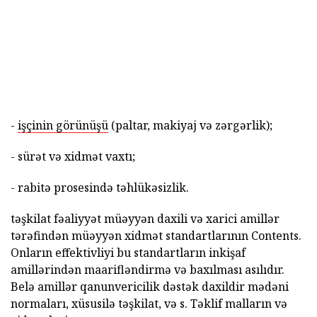
-
işçinin görünüşü
(paltar, makiyaj və zərgərlik);
- sürət və xidmət vaxtı;
- rabitə prosesində təhlükəsizlik.
təşkilat fəaliyyət müəyyən daxili və xarici amillər
tərəfindən müəyyən xidmət standartlarının Contents.
Onların effektivliyi bu standartların inkişaf
amillərindən maarifləndirmə və baxılması asılıdır.
Belə amillər qanunvericilik dəstək daxildir mədəni
normaları, xüsusilə təşkilat, və s. Təklif malların və