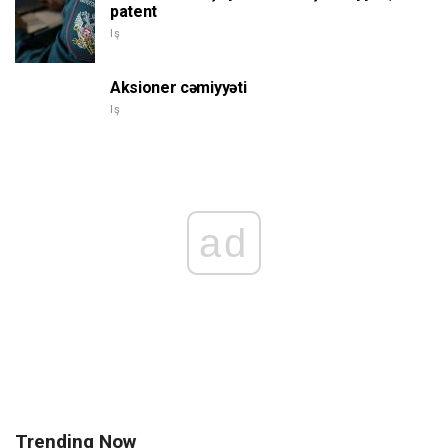
patent
Iş
Aksioner cəmiyyəti
Iş
ad
Trending Now