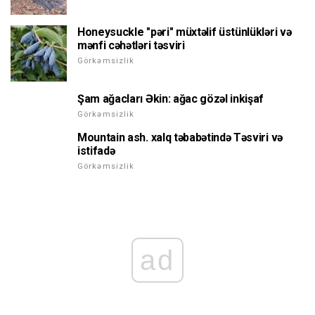
Honeysuckle "pəri" müxtəlif üstünlükləri və
mənfi cəhətləri təsviri
Görkəmsizlik
Şam ağacları Əkin: ağac gözəl inkişaf
Görkəmsizlik
Mountain ash. xalq təbabətində Təsviri və
istifadə
Görkəmsizlik
ad