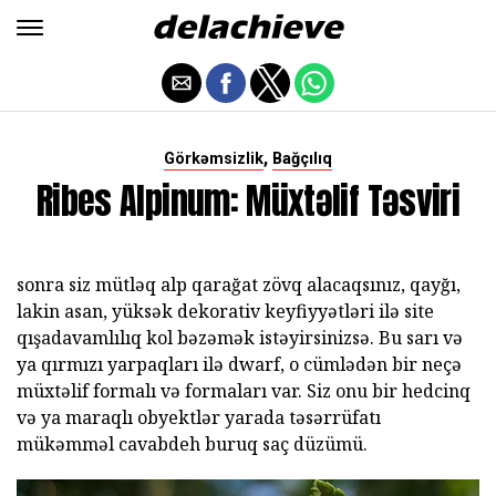
,
Görkəmsizlik
Bağçılıq
Ribes Alpinum: Müxtəlif Təsviri
sonra siz mütləq alp qarağat zövq alacaqsınız, qayğı,
lakin asan, yüksək dekorativ keyfiyyətləri ilə site
qışadavamlılıq kol bəzəmək istəyirsinizsə. Bu sarı və
ya qırmızı yarpaqları ilə dwarf, o cümlədən bir neçə
müxtəlif formalı və formaları var. Siz onu bir hedcinq
və ya maraqlı obyektlər yarada təsərrüfatı
mükəmməl cavabdeh buruq saç düzümü.