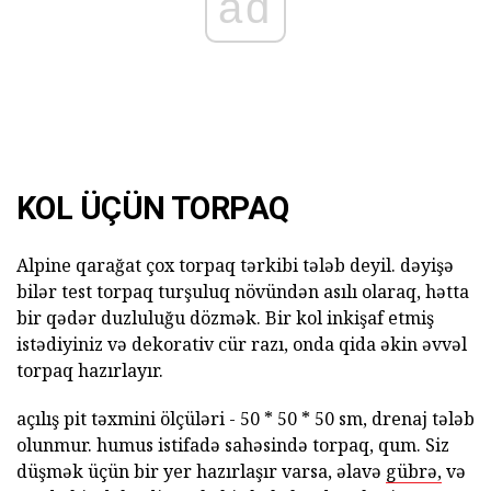
ad
KOL ÜÇÜN TORPAQ
Alpine qarağat çox torpaq tərkibi tələb deyil. dəyişə
bilər test torpaq turşuluq növündən asılı olaraq, hətta
bir qədər duzluluğu dözmək. Bir kol inkişaf etmiş
istədiyiniz və dekorativ cür razı, onda qida əkin əvvəl
torpaq hazırlayır.
açılış pit təxmini ölçüləri - 50 * 50 * 50 sm, drenaj tələb
olunmur. humus istifadə sahəsində torpaq, qum. Siz
düşmək üçün bir yer hazırlaşır varsa, əlavə
gübrə,
və