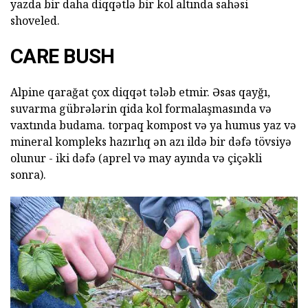
yazda bir daha diqqətlə bir kol altında sahəsi
shoveled.
CARE BUSH
Alpine qarağat çox diqqət tələb etmir. Əsas qayğı,
suvarma gübrələrin qida kol formalaşmasında və
vaxtında budama. torpaq kompost və ya humus yaz və
mineral kompleks hazırlıq ən azı ildə bir dəfə tövsiyə
olunur - iki dəfə (aprel və may ayında və çiçəkli
sonra).