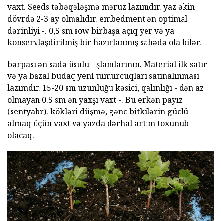
vaxt. Seeds təbəqələşmə məruz lazımdır. yaz əkin
dövrdə 2-3 ay olmalıdır. embedment ən optimal
dərinliyi -. 0,5 sm sow birbaşa açıq yer və ya
konservləşdirilmiş bir hazırlanmış sahədə ola bilər.
bərpası ən sadə üsulu - şlamlarının. Material ilk satır
və ya bazal budaq yeni tumurcuqları satınalınması
lazımdır. 15-20 sm uzunluğu kəsici, qalınlığı - dən az
olmayan 0.5 sm ən yaxşı vaxt -. Bu erkən payız
(sentyabr). kökləri düşmə, gənc bitkilərin güclü
almaq üçün vaxt və yazda dərhal artım toxunub
olacaq.