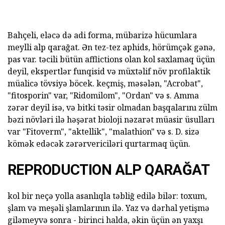
Bahçeli, eləcə də adi forma, mübarizə hücumlara
meylli alp qarağat. Ən tez-tez aphids, hörümçək gənə,
pas var. təcili bütün afflictions olan kol saxlamaq üçün
deyil, ekspertlər funqisid və müxtəlif növ profilaktik
müalicə tövsiyə böcek. keçmiş, məsələn, "Acrobat",
"fitosporin" var, "Ridomilom", "Ordan" və s. Amma
zərər deyil isə, və bitki təsir olmadan başqalarını zülm
bəzi növləri ilə həşərat bioloji nəzarət müasir üsulları
var "Fitoverm", "aktellik", "malathion" və s. D. sizə
kömək edəcək zərərvericiləri qurtarmaq üçün.
REPRODUCTION ALP QARAĞAT
kol bir neçə yolla asanlıqla təbliğ edilə bilər: toxum,
şlam və meşəli şlamlarının ilə. Yaz və dərhal yetişmə
giləmeyvə sonra - birinci halda, əkin üçün ən yaxşı