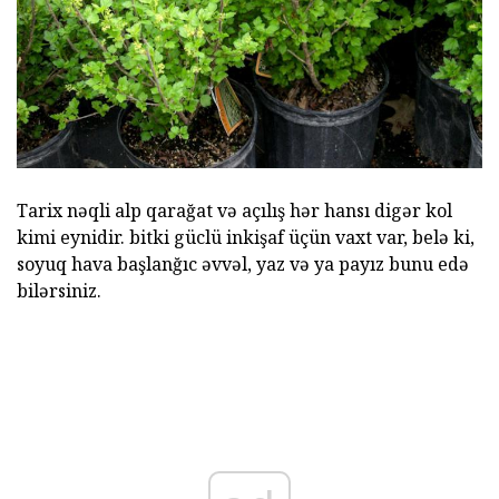
Tarix nəqli alp qarağat və açılış hər hansı digər kol
kimi eynidir. bitki güclü inkişaf üçün vaxt var, belə ki,
soyuq hava başlanğıc əvvəl, yaz və ya payız bunu edə
bilərsiniz.