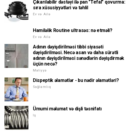
Çıkarılabilir dəstəyi ilə pan "Tefal" qovurma:
sıra xüsusiyyətləri və təhlil
Ev və Ailə
Hamiləlik Routine ultrasəs: nə etməli?
Ev və Ailə
Adının dəyişdirilməsi tibbi siyasəti
dəyişdirilməsi. Necə asan və daha sürətli
adının dəyişdirilməsi sənədlərin dəyişdirmək
üçün necə?
Maliyyə
Dispeptik əlamətlər - bu nədir əlamətləri?
Sağlamlıq
Ümumi məlumat və dişli təsnifatı
Iş