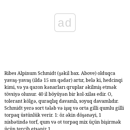
ad
Ribes Alpinum Schmidt (şəkil bax. Above) olduqca
yavaş-yavaş (ildə 15 sm qədər) artır, belə ki, hedcinqi
kimi, və ya qazon kənarları qruplar əkilmiş etmək
tövsiyə olunur. 40 il böyüyən bir kol-xilas edir. O,
tolerant kölgə, quraqlıq davamlı, soyuq davamlıdır.
Schmidt yerə sort tələb və işıq və orta gilli qumlu gilli
torpaq üstünlük verir. 1: öz əkin döşənəyi, 1
nisbətində torf, qum və ot torpaq mix üçün bişirmək
üçün tercih etsəniz 1.