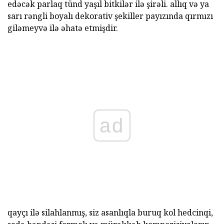
edəcək parlaq tünd yaşıl bitkilər ilə şirəli. allıq və ya
sarı rəngli boyalı dekorativ şekiller payızında qırmızı
giləmeyvə ilə əhatə etmişdir.
ad
qayçı ilə silahlanmış, siz asanlıqla buruq kol hedcinqi,