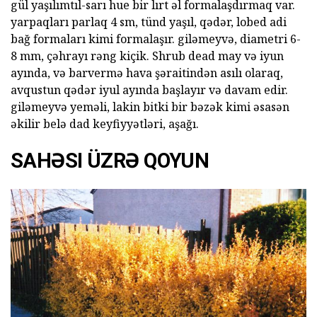
gül yaşılımtıl-sarı hue bir lırt əl formalaşdırmaq var.
yarpaqları parlaq 4 sm, tünd yaşıl, qədər, lobed adi
bağ formaları kimi formalaşır. giləmeyvə, diametri 6-
8 mm, çəhrayı rəng kiçik. Shrub dead may və iyun
ayında, və barvermə hava şəraitindən asılı olaraq,
avqustun qədər iyul ayında başlayır və davam edir.
giləmeyvə yeməli, lakin bitki bir bəzək kimi əsasən
əkilir belə dad keyfiyyətləri, aşağı.
SAHƏSI ÜZRƏ QOYUN