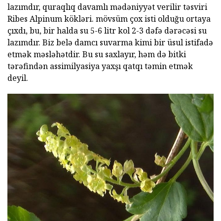
lazımdır, quraqlıq davamlı mədəniyyət verilir təsviri
Ribes Alpinum kökləri. mövsüm çox isti olduğu ortaya
çıxdı, bu, bir halda su 5-6 litr kol 2-3 dəfə dərəcəsi su
lazımdır. Biz belə damcı suvarma kimi bir üsul istifadə
etmək məsləhətdir. Bu su saxlayır, həm də bitki
tərəfindən assimilyasiya yaxşı qatqı təmin etmək
deyil.