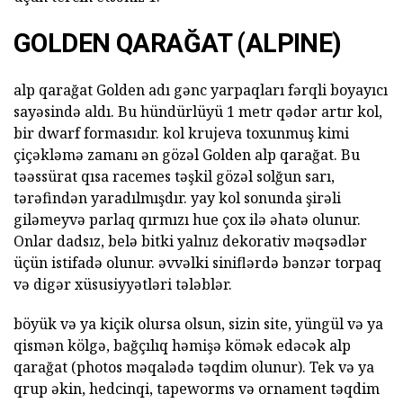
GOLDEN QARAĞAT (ALPINE)
alp qarağat Golden adı gənc yarpaqları fərqli boyayıcı
sayəsində aldı. Bu hündürlüyü 1 metr qədər artır kol,
bir dwarf formasıdır. kol krujeva toxunmuş kimi
çiçəkləmə zamanı ən gözəl Golden alp qarağat. Bu
təəssürat qısa racemes təşkil gözəl solğun sarı,
tərəfindən yaradılmışdır. yay kol sonunda şirəli
giləmeyvə parlaq qırmızı hue çox ilə əhatə olunur.
Onlar dadsız, belə bitki yalnız dekorativ məqsədlər
üçün istifadə olunur. əvvəlki siniflərdə bənzər torpaq
və digər xüsusiyyətləri tələblər.
böyük və ya kiçik olursa olsun, sizin site, yüngül və ya
qismən kölgə, bağçılıq həmişə kömək edəcək alp
qarağat (photos məqalədə təqdim olunur). Tek və ya
qrup əkin, hedcinqi, tapeworms və ornament təqdim