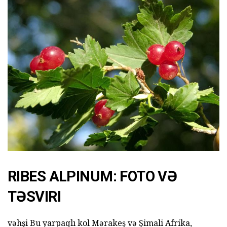
RIBES ALPINUM: FOTO VƏ
TƏSVIRI
vəhşi Bu yarpaqlı kol Mərakeş və Şimali Afrika,