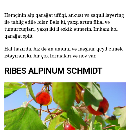
Həmçinin alp qarağat üfüqi, arkuat və şaquli layering
ilə təbliğ edilə bilər. Belə ki, yaxşı artım filial və
tumurcuqları, yaxşı iki il əskik etməsin. Imkanı kol
qarağat split.
Hal-hazırda, biz də ən ümumi və məşhur qeyd etmək
istəyirəm ki, bir çox formaları və növ var.
RIBES ALPINUM SCHMIDT