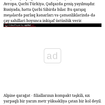
Avropa, Qərbi Türkiyə, Qafqazda geniş yayılmışdır.
Rusiyada, hətta Qərbi Sibirdə bilər. Bu qarışıq
meşələrdə parlaq kənarları və çəmənliklərində-də
çay sahilləri boyunca inkişaf üstünlük verir.
ad
Alpine qarağat - filiallarının kompakt təşkili, sıx
yarpaqlı bir yarım metr yüksəkliyə çatan bir kol deyil.