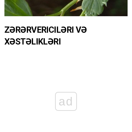
ZƏRƏRVERICILƏRI VƏ
XƏSTƏLIKLƏRI
ad