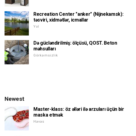
Recreation Center "anker" (Nijnekamsk):
təsviri, xidmətlər, icmallar
Yol
Də gücləndirilmiş: ölçüsü, QOST. Beton
məhsulları
Görkəmsizlik
Newest
Master-klass: öz əlləri ilə arzuları üçün bir
maska etmək
Həvəs