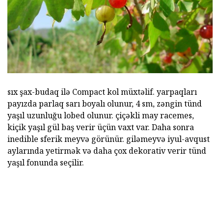
sıx şax-budaq ilə Compact kol müxtəlif. yarpaqları
payızda parlaq sarı boyalı olunur, 4 sm, zəngin tünd
yaşıl uzunluğu lobed olunur. çiçəkli may racemes,
kiçik yaşıl gül baş verir üçün vaxt var. Daha sonra
inedible sferik meyvə görünür. giləmeyvə iyul-avqust
aylarında yetirmək və daha çox dekorativ verir tünd
yaşıl fonunda seçilir.