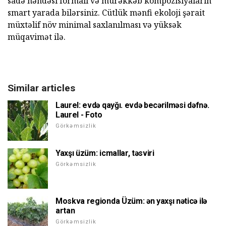
sadə həndəsi formalı və mürəkkəb kompozisiyaların
smart yarada bilərsiniz. Cütlük mənfi ekoloji şərait
müxtəlif növ minimal saxlanılması və yüksək
müqavimət ilə.
Similar articles
Laurel: evdə qayğı. evdə becərilməsi dəfnə.
Laurel - Foto
Görkəmsizlik
Yaxşı üzüm: icmallar, təsviri
Görkəmsizlik
Moskva regionda Üzüm: ən yaxşı nəticə ilə
artan
Görkəmsizlik