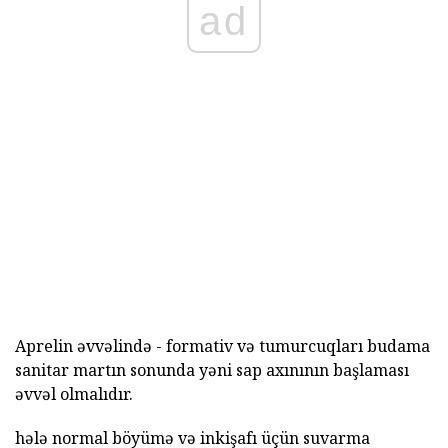
ad
Aprelin əvvəlində - formativ və tumurcuqları budama
sanitar martın sonunda yəni sap axınının başlaması
əvvəl olmalıdır.
hələ normal böyümə və inkişafı üçün suvarma