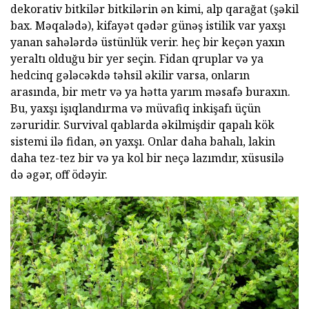
dekorativ bitkilər bitkilərin ən kimi, alp qarağat (şəkil
bax. Məqalədə), kifayət qədər günəş istilik var yaxşı
yanan sahələrdə üstünlük verir. heç bir keçən yaxın
yeraltı olduğu bir yer seçin. Fidan qruplar və ya
hedcinq gələcəkdə təhsil əkilir varsa, onların
arasında, bir metr və ya hətta yarım məsafə buraxın.
Bu, yaxşı işıqlandırma və müvafiq inkişafı üçün
zəruridir. Survival qablarda əkilmişdir qapalı kök
sistemi ilə fidan, ən yaxşı. Onlar daha bahalı, lakin
daha tez-tez bir və ya kol bir neçə lazımdır, xüsusilə
də əgər, off ödəyir.