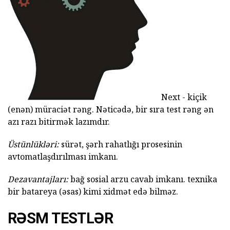
Next - kiçik
(enən) müraciət rəng. Nəticədə, bir sıra test rəng ən
azı razı bitirmək lazımdır.
Üstünlükləri:
sürət, şərh rahatlığı prosesinin
avtomatlaşdırılması imkanı.
Dezavantajları:
bağ sosial arzu cavab imkanı. texnika
bir batareya (əsas) kimi xidmət edə bilməz.
RƏSM TESTLƏR