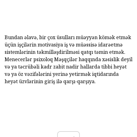
Bundan əlavə, bir çox üsulları müəyyən kömək etmək
üçün işçilərin motivasiya iş və müəssisə idarəetmə
sistemlərinin təkmilləşdirilməsi qatqı təmin etmək.
Menecerlər psixoloq Məşqçilər haqqında xəsislik deyil
və ya təcrübəli kadr zabit nadir hallarda tibbi heyət
və ya öz vəzifələrini yerinə yetirmək iqtidarında
heyət üzvlərinin giriş ilə qarşı-qarşıya.