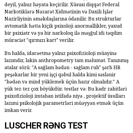
deyil, yalnız həyata keçirilir. Xüsusi diqqət Federal
Narkotiklərə Nəzarət Xidmətinin və Daxili İşlər
Nazirliyinin əməkdaşlarına ödənilir. Bu strukturlar
avtomatik hətta kiçik psixoloji anormallikler, yaxud
bir psixiatr və ya bir narkoloq ilə məşğul idi təqdim
müraciət "qırmızı kart" verilir.
Bu halda, idarəetmə yalnız psixofizioloji müayinə
lazımdır, lakin anthropometry tam məlumat. Tanınmış
atalar sözü: "A sağlam bədən - sağlam ruh" şərh HR
peşəkarlar bir yeni işçi qəbul halda kimi səslənir
"bədən və mind yüklemek üçün hazır olmalıdır." A
yük tez-tez çox böyükdür. testlər və: Bu kadr zabitləri
psixofizioloji imtahan istifadə niyə , projektif üsulları
lazımi psikolojik parametrləri müəyyən etmək üçün
imkan verir.
LUSCHER RƏNG TEST