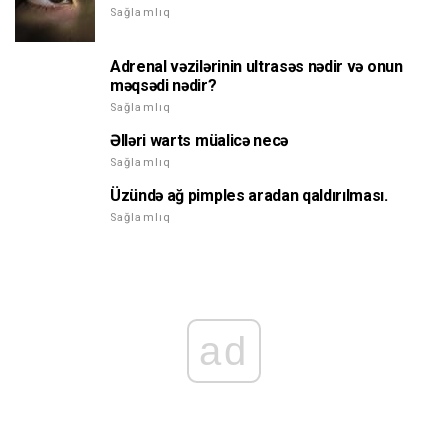
Sağlamlıq
Adrenal vəzilərinin ultrasəs nədir və onun
məqsədi nədir?
Sağlamlıq
Əlləri warts müalicə necə
Sağlamlıq
Üzündə ağ pimples aradan qaldırılması.
Sağlamlıq
ad