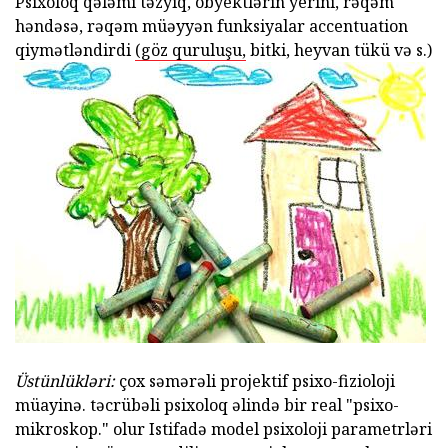
Psixoloq qələmi təzyiq, obyektlərin yerini, rəqəm
həndəsə, rəqəm müəyyən funksiyalar accentuation
qiymətləndirdi
(göz quruluşu,
bitki, heyvan tükü və s.)
Üstünlükləri:
çox səmərəli projektif psixo-fizioloji
müayinə. təcrübəli psixoloq əlində bir real "psixo-
mikroskop." olur Istifadə model psixoloji parametrləri