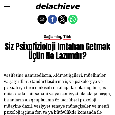
,
Sağlamlıq
Tibb
Siz Psixofizioloji Imtahan Getmək
Üçün Nə Lazımdır?
vəzifəsinə namizədlərin, Xidmət işçiləri, müəllimlər
və şagirdlər: standartlaşdırma iş və psixologiya və
psixiatriya təsiri inkişafı ilə əlaqədar olaraq, bir çox
müəssisələr bir səbəbi və ya cəmiyyəti ilə əlaqə başqa,
insanların ən qruplarının öz təcrübəsi psixoloji
müayinə daxil. vəziyyət sənaye münaqişələr və mənfi
psixoloji işçinin fon və ya bütövlükdə komanda ilə