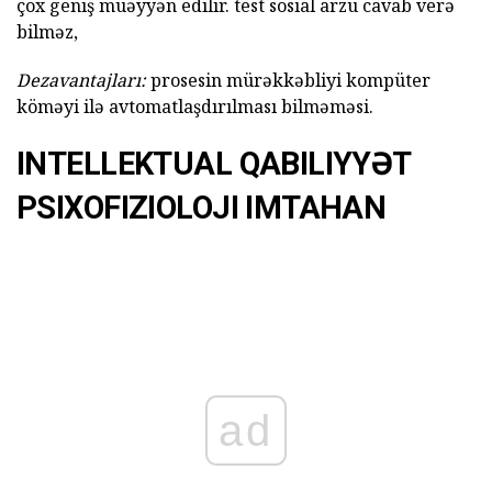
çox geniş müəyyən edilir. test sosial arzu cavab verə
bilməz,
Dezavantajları:
prosesin mürəkkəbliyi kompüter
köməyi ilə avtomatlaşdırılması bilməməsi.
INTELLEKTUAL QABILIYYƏT
PSIXOFIZIOLOJI IMTAHAN
ad