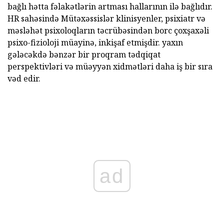
bağlı hətta fəlakətlərin artması hallarının ilə bağlıdır.
HR sahəsində Mütəxəssislər klinisyenler, psixiatr və
məsləhət psixoloqların təcrübəsindən borc çoxşaxəli
psixo-fizioloji müayinə, inkişaf etmişdir. yaxın
gələcəkdə bənzər bir proqram tədqiqat
perspektivləri və müəyyən xidmətləri daha iş bir sıra
vəd edir.
ad