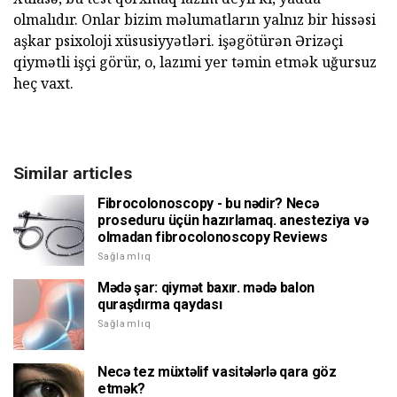
olmalıdır. Onlar bizim məlumatların yalnız bir hissəsi
aşkar psixoloji xüsusiyyətləri. işəgötürən Ərizəçi
qiymətli işçi görür, o, lazımi yer təmin etmək uğursuz
heç vaxt.
Similar articles
Fibrocolonoscopy - bu nədir? Necə
proseduru üçün hazırlamaq. anesteziya və
olmadan fibrocolonoscopy Reviews
Sağlamlıq
Mədə şar: qiymət baxır. mədə balon
quraşdırma qaydası
Sağlamlıq
Necə tez müxtəlif vasitələrlə qara göz
etmək?