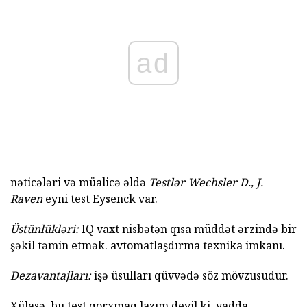
ad
nəticələri və müalicə əldə
Testlər Wechsler D., J.
Raven
eyni test Eysenck var.
Üstünlükləri:
IQ vaxt nisbətən qısa müddət ərzində bir
şəkil təmin etmək. avtomatlaşdırma texnika imkanı.
Dezavantajları:
işə üsulları qüvvədə söz mövzusudur.
Xülasə, bu test qorxmaq lazım deyil ki, yadda