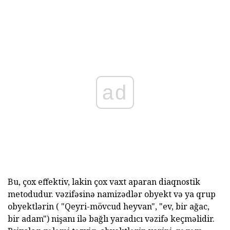
ad
Bu, çox effektiv, lakin çox vaxt aparan diaqnostik
metodudur. vəzifəsinə namizədlər obyekt və ya qrup
obyektlərin ( "Qeyri-mövcud heyvan", "ev, bir ağac,
bir adam") nişanı ilə bağlı yaradıcı vəzifə keçməlidir.