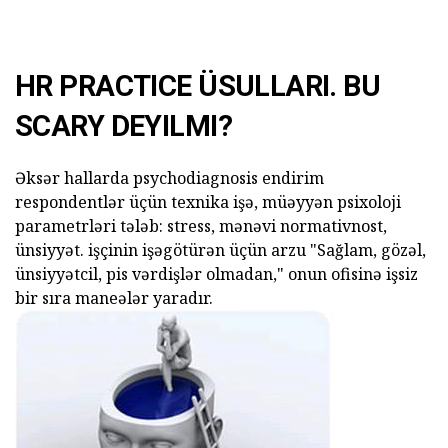
HR PRACTICE ÜSULLARI. BU
SCARY DEYILMI?
Əksər hallarda psychodiagnosis endirim
respondentlər üçün texnika işə, müəyyən psixoloji
parametrləri tələb: stress, mənəvi normativnost,
ünsiyyət. işçinin işəgötürən üçün arzu "Sağlam, gözəl,
ünsiyyətcil, pis vərdişlər olmadan," onun ofisinə işsiz
bir sıra maneələr yaradır.