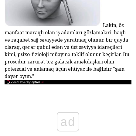
Lakin, öz
mənfəət maraqlı olan iş adamları gözləmələri, haqlı
və rəqabət sağ səviyyədə yaratmaq olunur. bir qayda
olaraq, qərar qəbul edən və üst səviyyə idarəçiləri
kimi, psixo-fizioloji müayinə təklif olunur keçirlər. Bu
prosedur zərurət tez gələcək əməkdaşları olan
potensial və anlamaq üçün ehtiyac ilə bağlıdır "şam
dəyər oyun."
ad