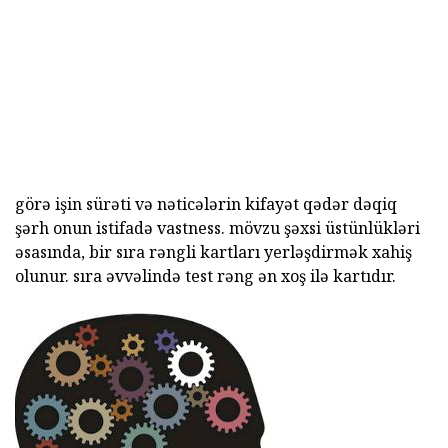
görə işin sürəti və nəticələrin kifayət qədər dəqiq
şərh onun istifadə vastness. mövzu şəxsi üstünlükləri
əsasında, bir sıra rəngli kartları yerləşdirmək xahiş
olunur. sıra əvvəlində test rəng ən xoş ilə kartıdır.