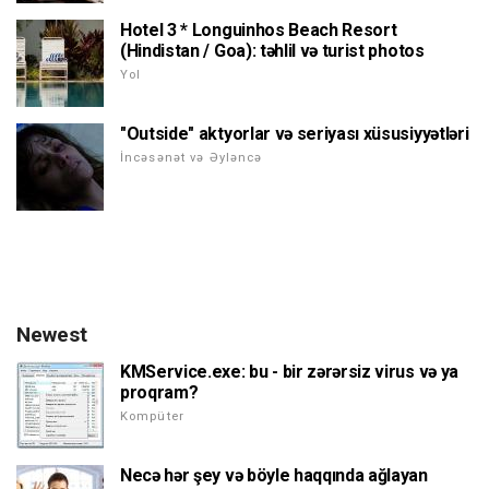
Hotel 3 * Longuinhos Beach Resort
(Hindistan / Goa): təhlil və turist photos
Yol
"Outside" aktyorlar və seriyası xüsusiyyətləri
İncəsənət və Əyləncə
Newest
KMService.exe: bu - bir zərərsiz virus və ya
proqram?
Kompüter
Necə hər şey və böyle haqqında ağlayan