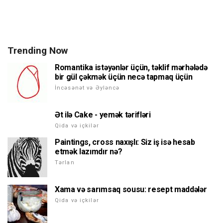
Trending Now
Romantika istəyənlər üçün, təklif mərhələdə
bir gül çəkmək üçün necə tapmaq üçün
İncəsənət və Əyləncə
Ət ilə Cake - yemək tərifləri
Qida və içkilər
Paintings, cross naxışlı: Siz iş isə hesab
etmək lazımdır nə?
Tərlan
Xama və sarımsaq sousu: resept maddələr
Qida və içkilər