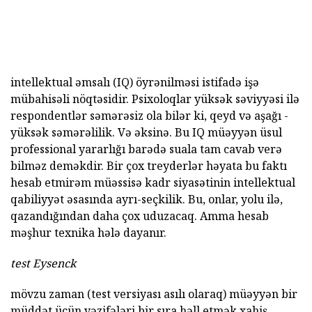
intellektual əmsalı (IQ) öyrənilməsi istifadə işə
mübahisəli nöqtəsidir. Psixoloqlar yüksək səviyyəsi ilə
respondentlər səmərəsiz ola bilər ki, qeyd və aşağı -
yüksək səmərəlilik. Və əksinə. Bu IQ müəyyən üsul
professional yararlığı barədə suala tam cavab verə
bilməz deməkdir. Bir çox treyderlər həyata bu faktı
hesab etmirəm müəssisə kadr siyasətinin intellektual
qabiliyyət əsasında ayrı-seçkilik. Bu, onlar, yolu ilə,
qazandığından daha çox uduzacaq. Amma hesab
məşhur texnika hələ dayanır.
test Eysenck
mövzu zaman (test versiyası asılı olaraq) müəyyən bir
müddət üçün vəzifələri bir sıra həll etmək xahiş