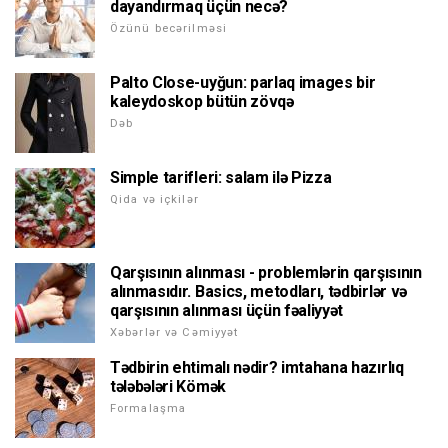
dayandırmaq üçün necə?
Özünü becərilməsi
Palto Close-uyğun: parlaq images bir
kaleydoskop bütün zövqə
Dəb
Simple tarifleri: salam ilə Pizza
Qida və içkilər
Qarşısının alınması - problemlərin qarşısının
alınmasıdır. Basics, metodları, tədbirlər və
qarşısının alınması üçün fəaliyyət
Xəbərlər və Cəmiyyət
Tədbirin ehtimalı nədir? imtahana hazırlıq
tələbələri Kömək
Formalaşma