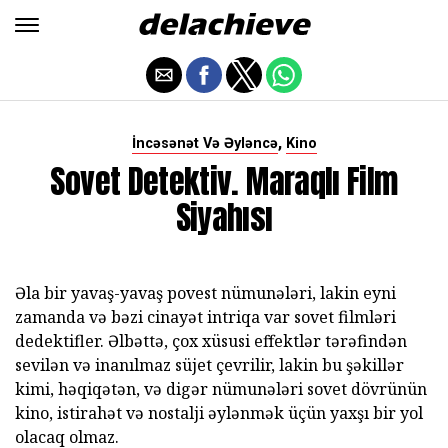
,
İncəsənət Və Əyləncə
Kino
Sovet Detektiv. Maraqlı Film
Siyahısı
Əla bir yavaş-yavaş povest nümunələri, lakin eyni
zamanda və bəzi cinayət intriqa var sovet filmləri
dedektifler. Əlbəttə, çox xüsusi effektlər tərəfindən
sevilən və inanılmaz süjet çevrilir, lakin bu şəkillər
kimi, həqiqətən, və digər nümunələri sovet dövrünün
kino, istirahət və nostalji əylənmək üçün yaxşı bir yol
olacaq olmaz.