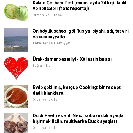
Kələm Çorbası Diet (minus ayda 24 kq): təhlil
və nəticələri (fotoreportaj)
İdman və Fitnes
Ən böyük sahəsi göl Rusiya: siyahı, adı, təsviri
və xüsusiyyətləri
Xəbərlər və Cəmiyyət
Ürək-damar xəstəliyi - XXI əsrin bəlası
Sağlamlıq
Evdə çəkilmiş, ketçup Cooking: bir resept
dadlı blanklara
Qida və içkilər
Duck Feet resept. Necə soba ördək ayaqları
bişirmək üçün. multivarka Duck ayaqları
Qida və içkilər