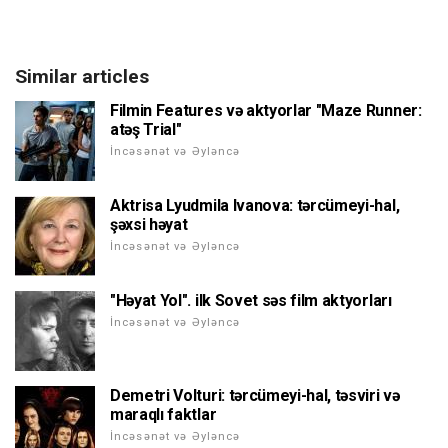
Similar articles
Filmin Features və aktyorlar "Maze Runner:
atəş Trial"
İncəsənət və Əyləncə
Aktrisa Lyudmila Ivanova: tərcümeyi-hal,
şəxsi həyat
İncəsənət və Əyləncə
"Həyat Yol". ilk Sovet səs film aktyorları
İncəsənət və Əyləncə
Demetri Volturi: tərcümeyi-hal, təsviri və
maraqlı faktlar
İncəsənət və Əyləncə