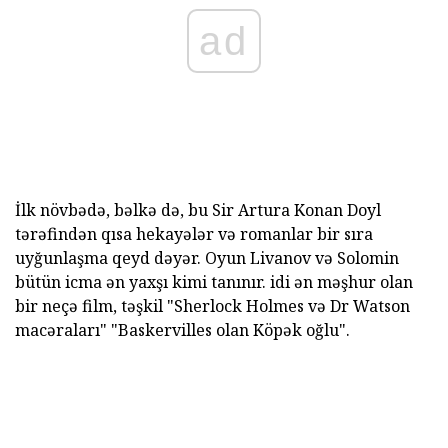
ad
İlk növbədə, bəlkə də, bu Sir Artura Konan Doyl
tərəfindən qısa hekayələr və romanlar bir sıra
uyğunlaşma qeyd dəyər. Oyun Livanov və Solomin
bütün icma ən yaxşı kimi tanınır. idi ən məşhur olan
bir neçə film, təşkil "Sherlock Holmes və Dr Watson
macəraları" "Baskervilles olan Köpək oğlu".