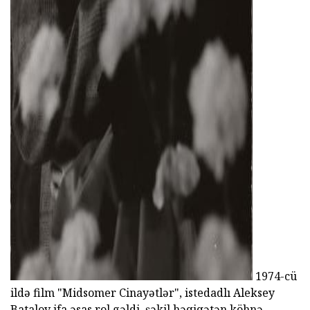
ad
1974-cü
ildə film "Midsomer Cinayətlər", istedadlı Aleksey
Batalov ifa əsas rol gəldi. şəkil həqiqətən köhnə