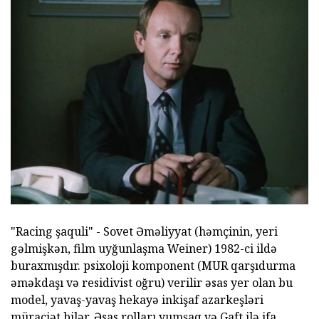
"Racing şaquli" - Sovet Əməliyyat (həmçinin, yeri
gəlmişkən, film uyğunlaşma Weiner) 1982-ci ildə
buraxmışdır. psixoloji komponent (MUR qarşıdurma
əməkdaşı və residivist oğru) verilir əsas yer olan bu
model, yavaş-yavaş hekayə inkişaf azarkeşləri
müraciət bilər. Əsas rolları yumşaq və Gaft ilə ifa