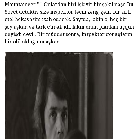
Mountaineer "," Onlardan biri işləyir bir şəkil nəşr. Bu
Sovet detektiv sizə inspektor təcili zəng gəlir bir sirli
otel hekayəsini izah edəcək. Saytda, lakin o, heç bir
şey aşkar, və tərk etmək idi, lakin onun planları uçqun
dəyişdi deyil. Bir müddət sonra, inspektor qonaqların
bir ölü olduğunu aşkar.