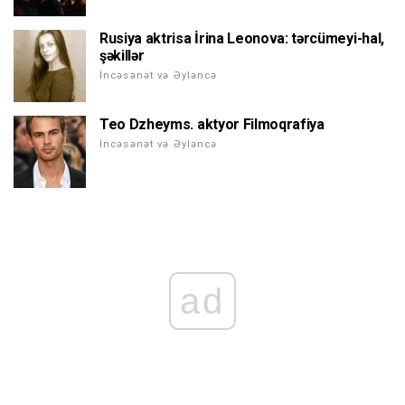
Rusiya aktrisa İrina Leonova: tərcümeyi-hal,
şəkillər
İncəsənət və Əyləncə
Teo Dzheyms. aktyor Filmoqrafiya
İncəsənət və Əyləncə
ad