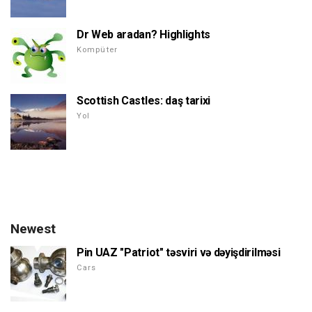
Dr Web aradan? Highlights
Kompüter
Scottish Castles: daş tarixi
Yol
Newest
Pin UAZ "Patriot" təsviri və dəyişdirilməsi
Cars