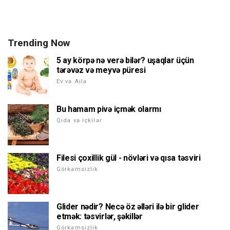
Trending Now
5 ay körpə nə verə bilər? uşaqlar üçün
tərəvəz və meyvə püresi
Ev və Ailə
Bu hamam pivə içmək olarmı
Qida və içkilər
Filesi çoxillik gül - növləri və qısa təsviri
Görkəmsizlik
Glider nədir? Necə öz əlləri ilə bir glider
etmək: təsvirlər, şəkillər
Görkəmsizlik