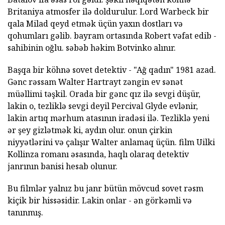
Britaniya atmosfer ilə doldurulur. Lord Warbeck bir
qala Milad qeyd etmək üçün yaxın dostları və
qohumları gəlib. bayram ortasında Robert vəfat edib -
sahibinin oğlu. səbəb həkim Botvinko alınır.
Başqa bir köhnə sovet detektiv - "Ağ qadın" 1981 azad.
Gənc rəssam Walter Hartrayt zəngin ev sənət
müəllimi təşkil. Orada bir gənc qız ilə sevgi düşür,
lakin o, tezliklə sevgi deyil Percival Glyde evlənir,
lakin artıq mərhum atasının iradəsi ilə. Tezliklə yeni
ər şey gizlətmək ki, aydın olur. onun çirkin
niyyətlərini və çalışır Walter anlamaq üçün. film Uilki
Kollinza romanı əsasında, haqlı olaraq detektiv
janrının banisi hesab olunur.
Bu filmlər yalnız bu janr bütün mövcud sovet rəsm
kiçik bir hissəsidir. Lakin onlar - ən görkəmli və
tanınmış.