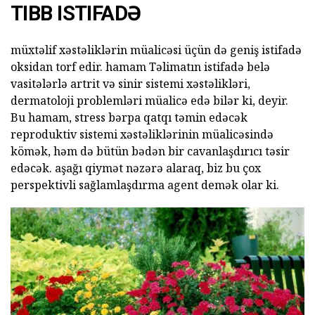
TIBB ISTIFADƏ
müxtəlif xəstəliklərin müalicəsi üçün də geniş istifadə
oksidan torf edir. hamam Təlimatın istifadə belə
vasitələrlə artrit və sinir sistemi xəstəlikləri,
dermatoloji problemləri müalicə edə bilər ki, deyir.
Bu hamam, stress bərpa qatqı təmin edəcək
reproduktiv sistemi xəstəliklərinin müalicəsində
kömək, həm də bütün bədən bir cavanlaşdırıcı təsir
edəcək. aşağı qiymət nəzərə alaraq, biz bu çox
perspektivli sağlamlaşdırma agent demək olar ki.