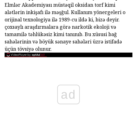
Elmlər Akademiyası müstəqil oksidan torf kimi
alətlərin inkişafı ilə məşğul. Kullanım yönergeleri o
orijinal texnologiya ilə 1989-cu ildə ki, bizə deyir.
çoxsaylı araşdırmalara görə narkotik ekoloji və
tamamilə təhlükəsiz kimi tanınıb. Bu xüsusi bağ
sahələrinin və böyük sənaye sahələri üzrə istifadə
üçün tövsiyə olunur.
ad