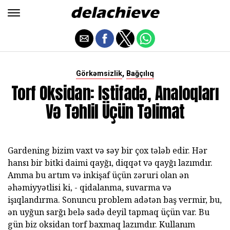
,
Görkəmsizlik
Bağçılıq
Torf Oksidan: Istifadə, Analoqları
Və Təhlil Üçün Təlimat
Gardening bizim vaxt və səy bir çox tələb edir. Hər
hansı bir bitki daimi qayğı, diqqət və qayğı lazımdır.
Amma bu artım və inkişaf üçün zəruri olan ən
əhəmiyyətlisi ki, - qidalanma, suvarma və
işıqlandırma. Sonuncu problem adətən baş vermir, bu,
ən uyğun sarğı belə sadə deyil tapmaq üçün var. Bu
gün biz oksidan torf baxmaq lazımdır. Kullanım