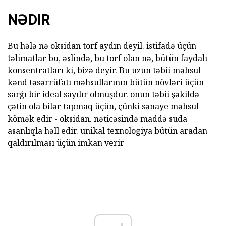
NƏDIR
Bu hələ nə oksidan torf aydın deyil. istifadə üçün
təlimatlar bu, əslində, bu torf olan nə, bütün faydalı
konsentratları ki, bizə deyir. Bu uzun təbii məhsul
kənd təsərrüfatı məhsullarının bütün növləri üçün
sarğı bir ideal sayılır olmuşdur. onun təbii şəkildə
çətin ola bilər tapmaq üçün, çünki sənaye məhsul
kömək edir - oksidan. nəticəsində maddə suda
asanlıqla həll edir. unikal texnologiya bütün aradan
qaldırılması üçün imkan verir