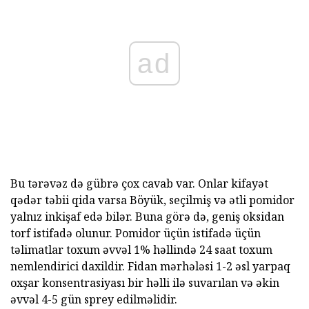
ad
Bu tərəvəz də gübrə çox cavab var. Onlar kifayət
qədər təbii qida varsa Böyük, seçilmiş və ətli pomidor
yalnız inkişaf edə bilər. Buna görə də, geniş oksidan
torf istifadə olunur. Pomidor üçün istifadə üçün
təlimatlar toxum əvvəl 1% həllində 24 saat toxum
nemlendirici daxildir. Fidan mərhələsi 1-2 əsl yarpaq
oxşar konsentrasiyası bir həlli ilə suvarılan və əkin
əvvəl 4-5 gün sprey edilməlidir.