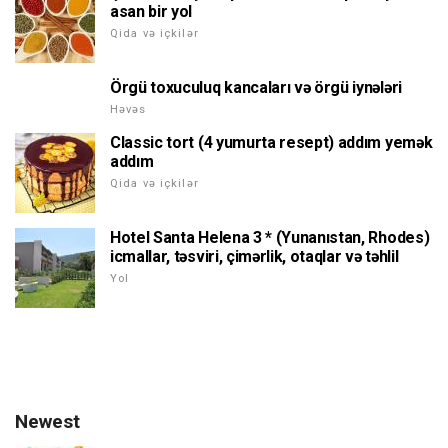
asan bir yol
Qida və içkilər
Örgü toxuculuq kancaları və örgü iynələri
Həvəs
Classic tort (4 yumurta resept) addım yemək
addım
Qida və içkilər
Hotel Santa Helena 3 * (Yunanıstan, Rhodes)
icmallar, təsviri, çimərlik, otaqlar və təhlil
Yol
Newest