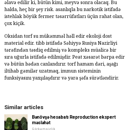
əlavə edilir ki, bütün kimi, meyvə sonra olacaq. Bu
halda, heç bir şey risk. asanlıqla bu narkotik istifadə
istehlak böyük fermer təsərrüfatları üçün rahat olan,
çox kiçik.
Oksidan torf su mükəmməl həll edir ekoloji dost
material edir. tibb istifadə Səhiyyə Rusiya Nazirliyi
tərəfindən təsdiq edilmiş və kompleks müalicə bir
sıra uğurla istifadə edilmişdir. Peat xəsarət bərpa edir
və bütün bədən canlandırır. torf hamam dəri, aşağı
iltihab gəmilər uzatmaq, immun sisteminin
funksiyasını yaxşılaşdırır və yara şəfa sürətləndirir.
Similar articles
Bənövşə hesabatı Reproduction ekspert
məsləhət
Görkəmsizlik