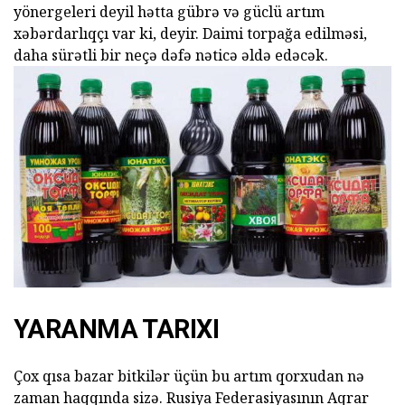
yönergeleri deyil hətta gübrə və güclü artım
xəbərdarlıqçı var ki, deyir. Daimi torpağa edilməsi,
daha sürətli bir neçə dəfə nəticə əldə edəcək.
YARANMA TARIXI
Çox qısa bazar bitkilər üçün bu artım qorxudan nə
zaman haqqında sizə. Rusiya Federasiyasının Aqrar