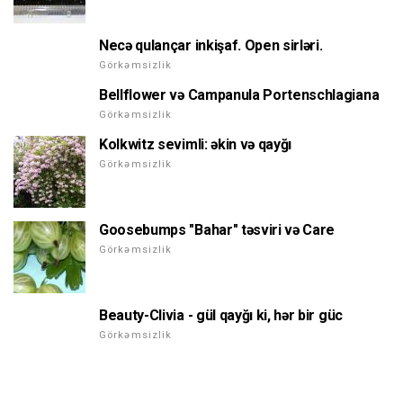
Necə qulançar inkişaf. Open sirləri.
Görkəmsizlik
Bellflower və Campanula Portenschlagiana
Görkəmsizlik
Kolkwitz sevimli: əkin və qayğı
Görkəmsizlik
Goosebumps "Bahar" təsviri və Care
Görkəmsizlik
Beauty-Clivia - gül qayğı ki, hər bir güc
Görkəmsizlik