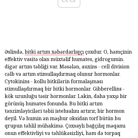
Əslində,
bitki artım xəbərdarlıqçı
çoxdur. O, həmçinin
effektiv vasitə olan müxtəlif humates, gidrogumin.
digər artım təbliği var. Məsələn, auxins - cell division
cəlb və artım stimullaşdırmaq olunur hormonlar.
Cytokinins - kollu bitkilərin formalaşması
stimullaşdırmaq bir bitki hormonlar. Gibberellins -
kök uzunluğu təsir hormonlar. Lakin, daha yaxşı bir
görünüş humates fonunda. Bu bitki artım
tənzimləyiciləri təbii istehsalını artırır, bir hormon
deyil. Və humin ən məşhur oksidan torf bütün bu
qrupun təhlil mühakimə. Çoxsaylı bağçılıq məqamı
onun effektivliyi və təhlükəsizliyi, həm də torpaq