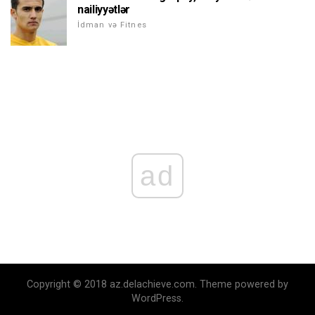
nailiyyətlər
İdman və Fitnes
ad
Copyright © 2018 az.delachieve.com. Theme powered by
WordPress.