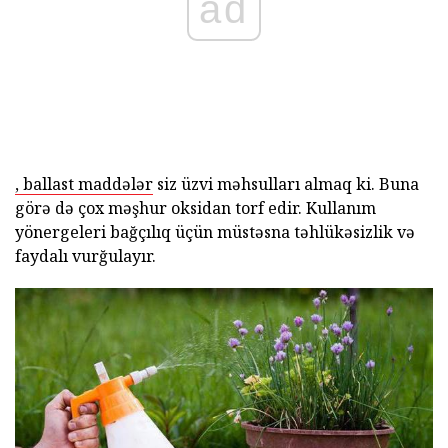
ad
, ballast maddələr
siz üzvi məhsulları almaq ki. Buna
görə də çox məşhur oksidan torf edir. Kullanım
yönergeleri bağçılıq üçün müstəsna təhlükəsizlik və
faydalı vurğulayır.