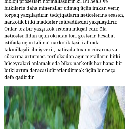
bioloji prosesləri normallaşdırır ki. Bu heals və
bitkilərin daha minerallar udmaq üçün imkan verir,
torpaq yaxşılaşdırır. tədqiqatların nəticələrinə əsasən,
narkotik bitki maddələr mübadiləsini yaxşılaşdırır.
Onlar tez bir yaxşı kök sistemi inkişaf edir. Əla
nəticələr fidan üçün oksidan torf göstərir. hesabat
istifadə üçün təlimat narkotik təsiri altında
təkmilləşdirilmiş verir, nəticədə toxum cücərmə və
cücərmə artırmaq. torf oksidan ağır metalların bitki
hüceyrələri anlamak edə bilər. narkotik hər hansı bir
bitki artım dərəcəsi sürətləndirmək üçün bir neçə
dəfə qadirdir.