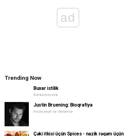
ad
Trending Now
Buxar istilik
Görkəmsizlik
Justin Bruening: Bioqrafiya
İncəsənət və Əyləncə
Çəki itkisi üçün Spices - nazik rəqəm üçün