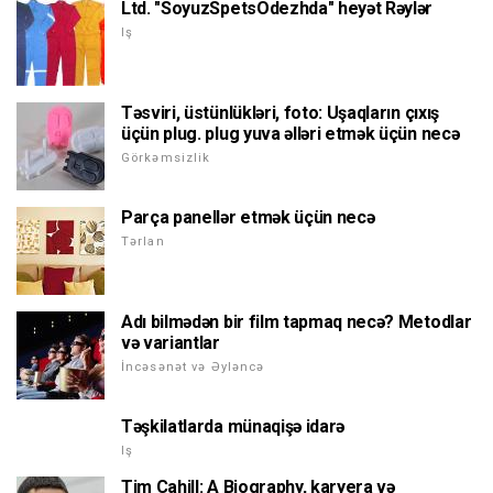
Ltd. "SoyuzSpetsOdezhda" heyət Rəylər
Iş
Təsviri, üstünlükləri, foto: Uşaqların çıxış
üçün plug. plug yuva əlləri etmək üçün necə
Görkəmsizlik
Parça panellər etmək üçün necə
Tərlan
Adı bilmədən bir film tapmaq necə? Metodlar
və variantlar
İncəsənət və Əyləncə
Təşkilatlarda münaqişə idarə
Iş
Tim Cahill: A Biography, karyera və