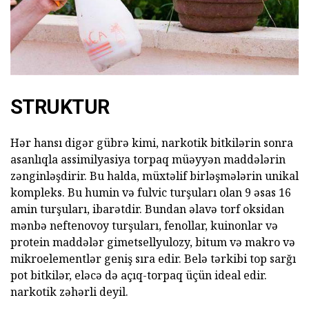
STRUKTUR
Hər hansı digər gübrə kimi, narkotik bitkilərin sonra
asanlıqla assimilyasiya torpaq müəyyən maddələrin
zənginləşdirir. Bu halda, müxtəlif birləşmələrin unikal
kompleks. Bu humin və fulvic turşuları olan 9 əsas 16
amin turşuları, ibarətdir. Bundan əlavə torf oksidan
mənbə neftenovoy turşuları, fenollar, kuinonlar və
protein maddələr gimetsellyulozy, bitum və makro və
mikroelementlər geniş sıra edir. Belə tərkibi top sarğı
pot bitkilər, eləcə də açıq-torpaq üçün ideal edir.
narkotik zəhərli deyil.