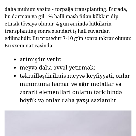
daha mühüm vəzifə - torpağa transplanting. Burada,
bu dərman və gil 1% həlli mash fidan kökləri dip
etmək tövsiyə olunur. 4 gün ərzində bitkilərin
transplanting sonra standart iş həll suvarılan
edilməlidir. Bu prosedur 7-10 gün sonra təkrar olunur.
Bu sxem nəticəsində:
artmışdır verir;
meyvə daha əvvəl yetirmək;
təkmilləşdirilmiş meyvə keyfiyyəti, onlar
minimuma hamar və ağır metallar və
zərərli elementləri onların tərkibində
böyük və onlar daha yaxşı saxlanılır.