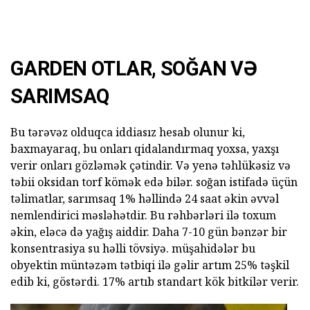
GARDEN OTLAR, SOĞAN VƏ
SARIMSAQ
Bu tərəvəz olduqca iddiasız hesab olunur ki,
baxmayaraq, bu onları qidalandırmaq yoxsa, yaxşı
verir onları gözləmək çətindir. Və yenə təhlükəsiz və
təbii oksidan torf kömək edə bilər. soğan istifadə üçün
təlimatlar, sarımsaq 1% həllində 24 saat əkin əvvəl
nemlendirici məsləhətdir. Bu rəhbərləri ilə toxum
əkin, eləcə də yağış aiddir. Daha 7-10 gün bənzər bir
konsentrasiya su həlli tövsiyə. müşahidələr bu
obyektin müntəzəm tətbiqi ilə gəlir artım 25% təşkil
edib ki, göstərdi. 17% artıb standart kök bitkilər verir.