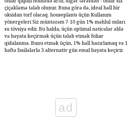
onlar qapalı mühitdə artır, digər tərəfdən - onlar sıx
çiçəkləmə tələb olunur. Buna görə də, ideal həll bir
oksidan torf olacaq. houseplants üçün Kullanım
yönergeleri Siz müntəzəm 7-10 gün 1% məhlul onları
su tövsiyə edir. Bu halda, üçün optimal nəticələr əldə
və həyata keçirmək üçün tələb etmək foliar
qidalanma. Bunu etmək üçün, 1% həll hazırlamaq və 1
həftə fasilələrlə 3 alternativ gün emal həyata keçirir.
ad