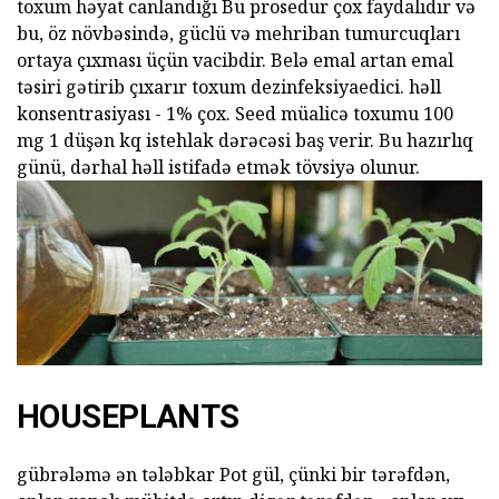
toxum həyat canlandığı Bu prosedur çox faydalıdır və
bu, öz növbəsində, güclü və mehriban tumurcuqları
ortaya çıxması üçün vacibdir. Belə emal artan emal
təsiri gətirib çıxarır toxum dezinfeksiyaedici. həll
konsentrasiyası - 1% çox. Seed müalicə toxumu 100
mg 1 düşən kq istehlak dərəcəsi baş verir. Bu hazırlıq
günü, dərhal həll istifadə etmək tövsiyə olunur.
HOUSEPLANTS
gübrələmə ən tələbkar Pot gül, çünki bir tərəfdən,