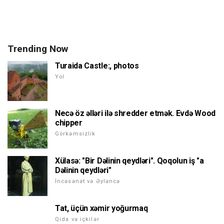
Trending Now
Turaida Castle:, photos
Yol
Necə öz əlləri ilə shredder etmək. Evdə Wood
chipper
Görkəmsizlik
Xülasə: "Bir Dəlinin qeydləri". Qoqolun iş "a
Dəlinin qeydləri"
İncəsənət və Əyləncə
Tat, üçün xəmir yoğurmaq
Qida və içkilər