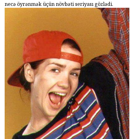
necə öyrənmək üçün növbəti seriyası gözlədi.