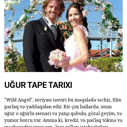
UĞUR TAPE TARIXI
"Wild Angel", seriyası təsviri bu məqalədə təchiz, film
parlaq və yaddaqalan edir. Bir çox hallarda, onun
uğur o uğurlu ssenari və yaxşı qəbulu, gözəl geyim, və
yumor borcu var. Amma ki, kredit, və parlaq tökmə və