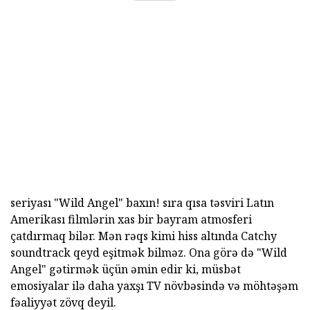
seriyası "Wild Angel" baxın! sıra qısa təsviri Latın
Amerikası filmlərin xas bir bayram atmosferi
çatdırmaq bilər. Mən rəqs kimi hiss altında Catchy
soundtrack qeyd eşitmək bilməz. Ona görə də "Wild
Angel" gətirmək üçün əmin edir ki, müsbət
emosiyalar ilə daha yaxşı TV növbəsində və möhtəşəm
fəaliyyət zövq deyil.