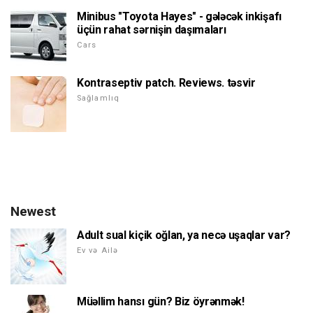
Minibus "Toyota Hayes" - gələcək inkişafı
üçün rahat sərnişin daşımaları
Cars
Kontraseptiv patch. Reviews. təsvir
Sağlamlıq
Newest
Adult sual kiçik oğlan, ya necə uşaqlar var?
Ev və Ailə
Müəllim hansı gün? Biz öyrənmək!