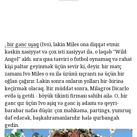
, bir gənc uşaq
(Ivo), lakin Miles ona diqqət etmir.
kəskin xasiyyət və çox isti xasiyyət ilə, o ləqəb "Wild
Angel" aldı. sıra qısa təsviri o futbol oynamaq və rahat
kişi paltar geyinmək üçün sevir ki, deyir. bir matç
zamanı Ivo Miles o su ilə üzünü sıçrantı nə üçün bir
oğlan çağırır. Lakin sonra onların yolları bir-birinə
keçirmək olacaq. Bir müddət sonra, Milagros Dicarlo
evdə iş getdi - böyük tikinti firması sahibi ailə. O, bir
gənc qız üçün Ivo aşiq və gənc iş adamı və qeyri-
bərabər nəfəs düşür. çox məhkəmə, partings, yumruq
dəf edərək, başkahramanlarıdır hələ qurbangah
gedin.