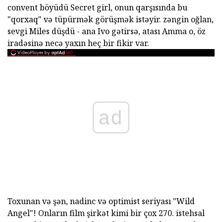
convent böyüdü Secret girl, onun qarşısında bu
"qorxaq" və tüpürmək görüşmək istəyir. zəngin oğlan,
sevgi Miles düşdü - ana Ivo gətirsə, atası Amma o, öz
iradəsinə necə yaxın heç bir fikir var.
ad
Toxunan və şən, nadinc və optimist seriyası "Wild
Angel"! Onların film şirkət kimi bir çox 270. istehsal