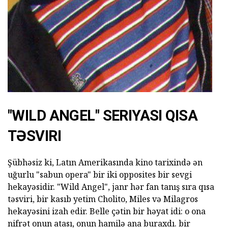
"WILD ANGEL" SERIYASI QISA
TƏSVIRI
Şübhəsiz ki, Latın Amerikasında kino tarixində ən
uğurlu "sabun opera" bir iki opposites bir sevgi
hekayəsidir. "Wild Angel", janr hər fan tanış sıra qısa
təsviri, bir kasıb yetim Cholito, Miles və Milagros
hekayəsini izah edir. Belle çətin bir həyat idi: o ona
nifrət onun atası, onun hamilə ana buraxdı. bir