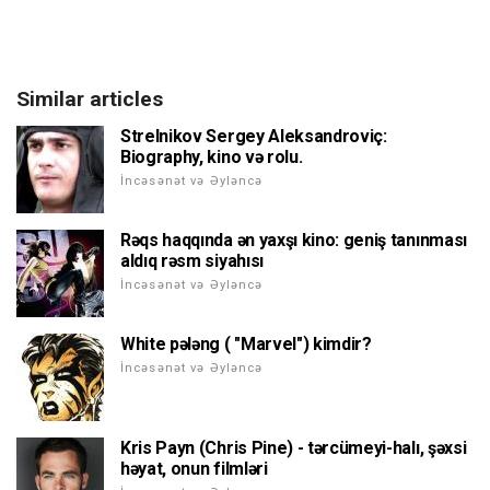
Similar articles
Strelnikov Sergey Aleksandroviç:
Biography, kino və rolu.
İncəsənət və Əyləncə
Rəqs haqqında ən yaxşı kino: geniş tanınması
aldıq rəsm siyahısı
İncəsənət və Əyləncə
White pələng ( "Marvel") kimdir?
İncəsənət və Əyləncə
Kris Payn (Chris Pine) - tərcümeyi-halı, şəxsi
həyat, onun filmləri