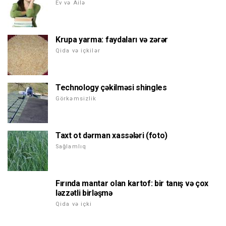
Ev və Ailə
Krupa yarma: faydaları və zərər
Qida və içkilər
Technology çəkilməsi shingles
Görkəmsizlik
Taxt ot dərman xassələri (foto)
Sağlamlıq
Fırında mantar olan kartof: bir tanış və çox
ləzzətli birləşmə
Qida və içki