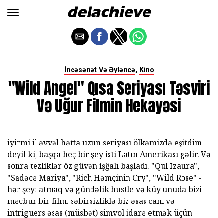
,
İncəsənət Və Əyləncə
Kino
"Wild Angel" Qısa Seriyası Təsviri
Və Uğur Filmin Hekayəsi
iyirmi il əvvəl hətta uzun seriyası ölkəmizdə eşitdim
deyil ki, başqa heç bir şey isti Latın Amerikası gəlir. Və
sonra tezliklər öz güvən işğalı başladı. "Qul Izaura",
"Sadəcə Mariya", "Rich Həmçinin Cry", "Wild Rose" -
hər şeyi atmaq və gündəlik hustle və küy unuda bizi
məcbur bir film. səbirsizliklə biz əsas cani və
intriguers əsas (müsbət) simvol idarə etmək üçün