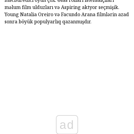
məcburedici oyun çox. Əsas rolları istehsalçıları
məlum film ulduzları və Aspiring aktyor seçmişik.
Young Natalia Oreiro və Facundo Arana filmlərin azad
sonra böyük populyarlıq qazanmışdır.
ad