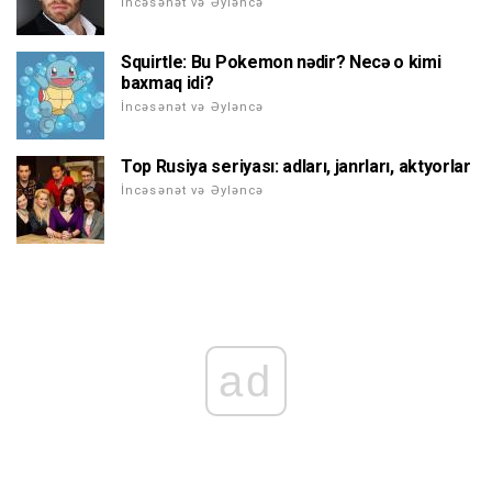
İncəsənət və Əyləncə
Squirtle: Bu Pokemon nədir? Necə o kimi
baxmaq idi?
İncəsənət və Əyləncə
Top Rusiya seriyası: adları, janrları, aktyorlar
İncəsənət və Əyləncə
ad