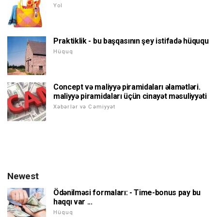
Yol
Praktiklik - bu başqasının şey istifadə hüququ
Hüquq
Concept və maliyyə piramidaları əlamətləri.
maliyyə piramidaları üçün cinayət məsuliyyəti
Xəbərlər və Cəmiyyət
Newest
Ödənilməsi formaları: - Time-bonus pay bu
haqqı var ...
Hüquq