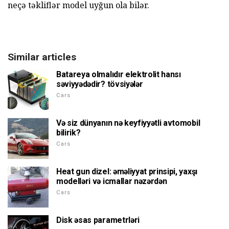
neçə təkliflər model uyğun ola bilər.
Similar articles
Batareya olmalıdır elektrolit hansı
səviyyədədir? tövsiyələr
Cars
Və siz dünyanın nə keyfiyyətli avtomobil
bilirik?
Cars
Heat gun dizel: əməliyyat prinsipi, yaxşı
modelləri və icmallar nəzərdən
Cars
Disk əsas parametrləri