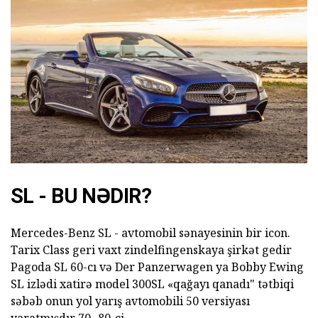
SL - BU NƏDIR?
Mercedes-Benz SL - avtomobil sənayesinin bir icon.
Tarix Class geri vaxt zindelfingenskaya şirkət gedir
Pagoda SL 60-cı və Der Panzerwagen ya Bobby Ewing
SL izlədi xatirə model 300SL «qağayı qanadı" tətbiqi
səbəb onun yol yarış avtomobili 50 versiyası