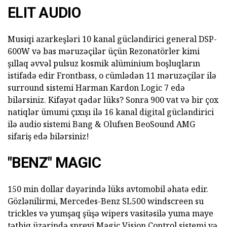
ELIT AUDIO
Musiqi azarkeşləri 10 kanal gücləndirici general DSP-
600W və bas məruzəçilər üçün Rezonatörler kimi
şıllaq əvvəl pulsuz kosmik alüminium boşluqların
istifadə edir Frontbass, o cümlədən 11 məruzəçilər ilə
surround sistemi Harman Kardon Logic 7 edə
bilərsiniz. Kifayət qədər lüks? Sonra 900 vat və bir çox
natiqlər ümumi çıxışı ilə 16 kanal digital gücləndirici
ilə audio sistemi Bang & Olufsen BeoSound AMG
sifariş edə bilərsiniz!
"BENZ" MAGIC
150 min dollar dəyərində lüks avtomobil əhatə edir.
Gözlənilirmi, Mercedes-Benz SL500 windscreen su
trickles və yumşaq şüşə wipers vasitəsilə yuma maye
tətbiq üzərində spreyi Magic Vision Control sistemi və