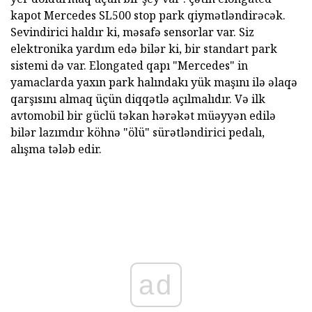
kapot Mercedes SL500 stop park qiymətləndirəcək.
Sevindirici haldır ki, məsafə sensorlar var. Siz
elektronika yardım edə bilər ki, bir standart park
sistemi də var. Elongated qapı "Mercedes" in
yamaclarda yaxın park halındakı yük maşını ilə əlaqə
qarşısını almaq üçün diqqətlə açılmalıdır. Və ilk
avtomobil bir güclü təkan hərəkət müəyyən edilə
bilər lazımdır köhnə "ölü" sürətləndirici pedalı,
alışma tələb edir.
ad