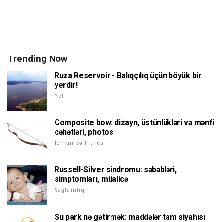
Trending Now
Ruza Reservoir - Balıqçılıq üçün böyük bir
yerdir!
Yol
Composite bow: dizayn, üstünlükləri və mənfi
cəhətləri, photos
İdman və Fitnes
Russell-Silver sindromu: səbəbləri,
simptomları, müalicə
Sağlamlıq
Su park nə gətirmək: maddələr tam siyahısı