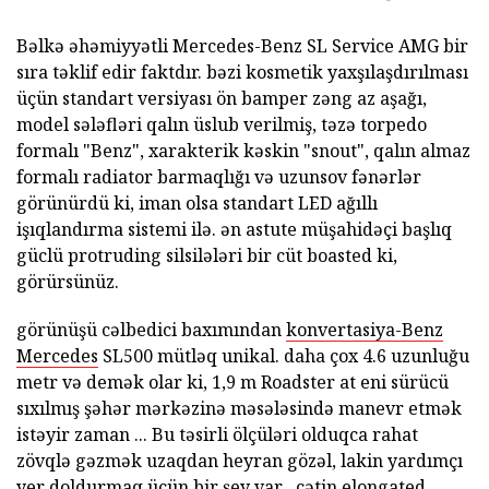
Bəlkə əhəmiyyətli Mercedes-Benz SL Service AMG bir
sıra təklif edir faktdır. bəzi kosmetik yaxşılaşdırılması
üçün standart versiyası ön bamper zəng az aşağı,
model sələfləri qalın üslub verilmiş, təzə torpedo
formalı "Benz", xarakterik kəskin "snout", qalın almaz
formalı radiator barmaqlığı və uzunsov fənərlər
görünürdü ki, iman olsa standart LED ağıllı
işıqlandırma sistemi ilə. ən astute müşahidəçi başlıq
güclü protruding silsilələri bir cüt boasted ki,
görürsünüz.
görünüşü cəlbedici baxımından
konvertasiya-Benz
Mercedes
SL500 mütləq unikal. daha çox 4.6 uzunluğu
metr və demək olar ki, 1,9 m Roadster at eni sürücü
sıxılmış şəhər mərkəzinə məsələsində manevr etmək
istəyir zaman ... Bu təsirli ölçüləri olduqca rahat
zövqlə gəzmək uzaqdan heyran gözəl, lakin yardımçı
yer doldurmaq üçün bir şey var . çətin elongated