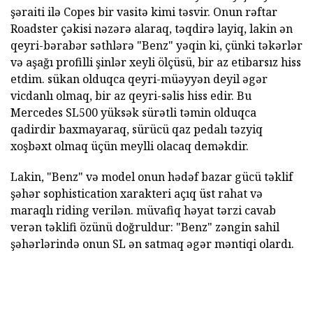
şəraiti ilə Copes bir vasitə kimi təsvir. Onun rəftar
Roadster çəkisi nəzərə alaraq, təqdirə layiq, lakin ən
qeyri-bərabər səthlərə "Benz" yəqin ki, çünki təkərlər
və aşağı profilli şinlər xeyli ölçüsü, bir az etibarsız hiss
etdim. sükan olduqca qeyri-müəyyən deyil əgər
vicdanlı olmaq, bir az qeyri-səlis hiss edir. Bu
Mercedes SL500 yüksək sürətli təmin olduqca
qadirdir baxmayaraq, sürücü qaz pedalı təzyiq
xoşbəxt olmaq üçün meylli olacaq deməkdir.
Lakin, "Benz" və model onun hədəf bazar gücü təklif
şəhər sophistication xarakteri açıq üst rahat və
maraqlı riding verilən. müvafiq həyat tərzi cavab
verən təklifi özünü doğruldur: "Benz" zəngin sahil
şəhərlərində onun SL ən satmaq əgər məntiqi olardı.