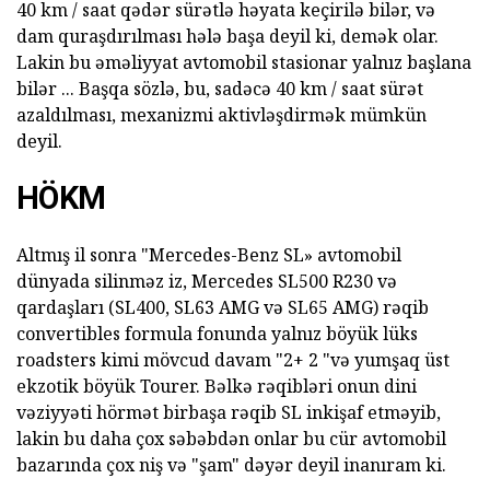
40 km / saat qədər sürətlə həyata keçirilə bilər, və
dam quraşdırılması hələ başa deyil ki, demək olar.
Lakin bu əməliyyat avtomobil stasionar yalnız başlana
bilər ... Başqa sözlə, bu, sadəcə 40 km / saat sürət
azaldılması, mexanizmi aktivləşdirmək mümkün
deyil.
HÖKM
Altmış il sonra "Mercedes-Benz SL» avtomobil
dünyada silinməz iz, Mercedes SL500 R230 və
qardaşları (SL400, SL63 AMG və SL65 AMG) rəqib
convertibles formula fonunda yalnız böyük lüks
roadsters kimi mövcud davam "2+ 2 "və yumşaq üst
ekzotik böyük Tourer. Bəlkə rəqibləri onun dini
vəziyyəti hörmət birbaşa rəqib SL inkişaf etməyib,
lakin bu daha çox səbəbdən onlar bu cür avtomobil
bazarında çox niş və "şam" dəyər deyil inanıram ki.