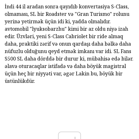
İndi 44 il aradan sonra qayıdıb konvertasiya S-Class,
olmaması, SL bir Roadster və "Gran Turismo" rolunu
yerinə yetirmək üçün idi ki, yadda olmalıdır.
avtomobil "lyuksobarzhu" kimi bir az oldu niyə izah
edir. Üzvləri, yeni S-Class Cabriolet bir ride almaq
daha, praktiki zərif və onun qardaşı daha bəlkə daha
nüfuzlu olduğunu qeyd etmək imkanı var idi. SL Fans
S500 SL daha dörddə bir durur ki, mübahisə edə bilər.
əlavə oturacaqlar istifadə və daha böyük magistral
üçün heç bir niyyəti var, əgər Lakin bu, böyük bir
üstünlükdür.