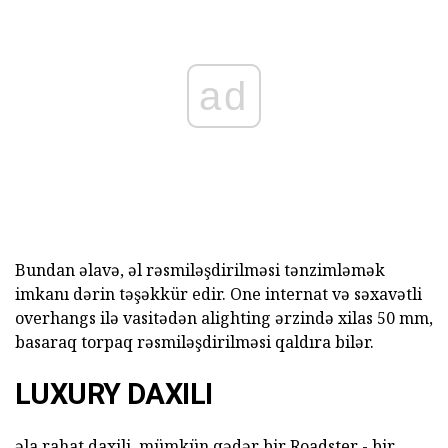
ad
Bundan əlavə, əl rəsmiləşdirilməsi tənzimləmək
imkanı dərin təşəkkür edir. One internat və səxavətli
overhangs ilə vasitədən alighting ərzində xilas 50 mm,
basaraq torpaq rəsmiləşdirilməsi qaldıra bilər.
LUXURY DAXILI
əla rahat daxili, mümkün qədər bir Roadster - bir