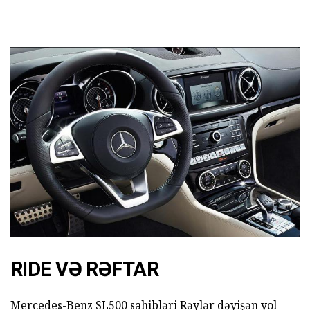
RIDE VƏ RƏFTAR
Mercedes-Benz SL500 sahibləri Rəylər dəyişən yol