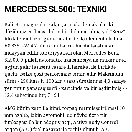
MERCEDES SL500: TEXNIKI
Bəli, SL, mağazalar səfər çətin ola demək olar ki,
dözülməz edilməsi, lakin bir dolama səhnə yol "Benz"
blistatelen bazar günü sakit ride ilə element ola bilər.
V8 335-kW 4.7 litrlik mühərrik burda tərəfindən
müəyyən edilir xüsusiyyətləri olan Mercedes-Benz
SL500, 9-pilləli avtomatik transmissiya ilə mükəmməl
uyğun gəlir (əsasən) cəsarətli hərəkət ilə birlikdə
güclü (bəlkə çox) performans təmin edir. Maksimum
sürət - 250 km / h. 100 km / saat sürətlənmə 4,3 saniyə
yer tutur. yanacaq sərfi - xaricində və birləşdirilmiş - -
12.4 şəhərində litr, 7 l 9 l.
AMG bütün xətti ilə kimi, torpaq rəsmiləşdirilməsi 10
mm azalıb, lakin avtomobil də növbə üzrə tilt
funksiyası ilə bir adaptiv asqı, Active Body Control
orqan (ABC) fəal nəzarət ilə təchiz olunub. ABC