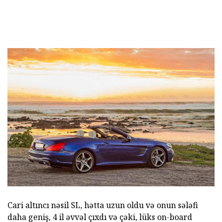
Cari altıncı nəsil SL, hətta uzun oldu və onun sələfi
daha geniş, 4 il əvvəl çıxdı və çəki, lüks on-board