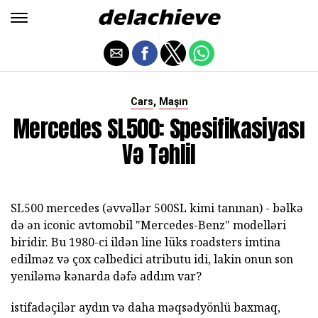
,
Cars
Maşın
Mercedes SL500: Spesifikasiyası
Və Təhlil
SL500 mercedes (əvvəllər 500SL kimi tanınan) - bəlkə
də ən iconic avtomobil "Mercedes-Benz" modelləri
biridir. Bu 1980-ci ildən line lüks roadsters imtina
edilməz və çox cəlbedici atributu idi, lakin onun son
yeniləmə kənarda dəfə addım var?
istifadəçilər aydın və daha məqsədyönlü baxmaq,