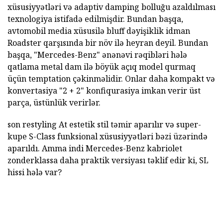
xüsusiyyətləri və adaptiv damping bolluğu azaldılması
texnologiya istifadə edilmişdir. Bundan başqa,
avtomobil media xüsusilə bluff dəyişiklik idman
Roadster qarşısında bir növ ilə heyran deyil. Bundan
başqa, "Mercedes-Benz" ənənəvi rəqibləri hələ
qatlama metal dam ilə böyük açıq model qurmaq
üçün temptation çəkinməlidir. Onlar daha kompakt və
konvertasiya "2 + 2" konfiqurasiya imkan verir üst
parça, üstünlük verirlər.
son restyling At estetik stil təmir aparılır və super-
kupe S-Class funksional xüsusiyyətləri bəzi üzərində
aparıldı. Amma indi Mercedes-Benz kabriolet
zonderklassa daha praktik versiyası təklif edir ki, SL
hissi hələ var?