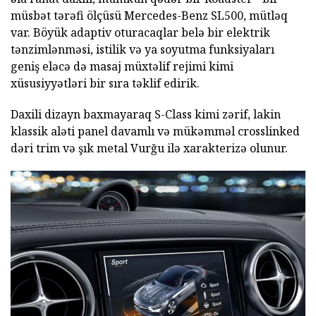
müsbət tərəfi ölçüsü Mercedes-Benz SL500, mütləq
var. Böyük adaptiv oturacaqlar belə bir elektrik
tənzimlənməsi, istilik və ya soyutma funksiyaları
geniş eləcə də masaj müxtəlif rejimi kimi
xüsusiyyətləri bir sıra təklif edirik.
Daxili dizayn baxmayaraq S-Class kimi zərif, lakin
klassik aləti panel davamlı və mükəmməl crosslinked
dəri trim və şık metal Vurğu ilə xarakterizə olunur.