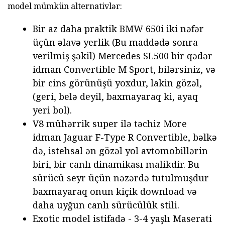
model mümkün alternativlər:
Bir az daha praktik BMW 650i iki nəfər
üçün əlavə yerlik (Bu maddədə sonra
verilmiş şəkil) Mercedes SL500 bir qədər
idman Convertible M Sport, bilərsiniz, və
bir cins görünüşü yoxdur, lakin gözəl,
(geri, belə deyil, baxmayaraq ki, ayaq
yeri bol).
V8 mühərrik super ilə təchiz More
idman Jaguar F-Type R Convertible, bəlkə
də, istehsal ən gözəl yol avtomobillərin
biri, bir canlı dinamikası malikdir. Bu
sürücü seyr üçün nəzərdə tutulmuşdur
baxmayaraq onun kiçik download və
daha uyğun canlı sürücülük stili.
Exotic model istifadə - 3-4 yaşlı Maserati