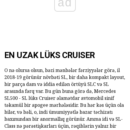
ad
EN UZAK LÜKS CRUISER
O nə olursa olsun, bəzi mənbələr fərziyyələr görə, il
2018-19 görünür növbəti SL, bir daha kompakt layout,
bir parça dam və iddia edilən örtüyü SLC və SL
arasında fərq var. Bu gün buna görə də, Mercedes
SL500 - SL lüks Cruiser əlamətdar avtomobil sinif
təkamül bir apogee mərhələsidir. Bu hər kəs üçün ola
bilər, və bəli, o, indi ümumiyyətlə bazar təchizatı
baxımından bir anormallıq görünür. Amma idi və SL-
Class nə pərəstişkarları üçün, rəqiblərin yalnız bir