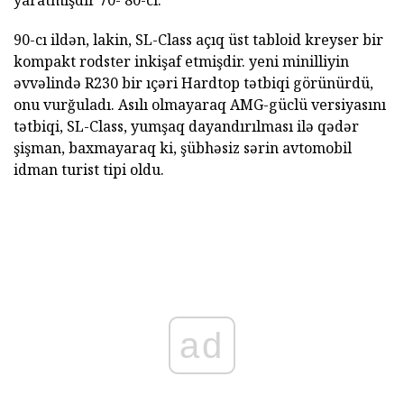
yaratmışdır 70- 80-ci.
90-cı ildən, lakin, SL-Class açıq üst tabloid kreyser bir
kompakt rodster inkişaf etmişdir. yeni minilliyin
əvvəlində R230 bir ıçəri Hardtop tətbiqi görünürdü,
onu vurğuladı. Asılı olmayaraq AMG-güclü versiyasını
tətbiqi, SL-Class, yumşaq dayandırılması ilə qədər
şişman, baxmayaraq ki, şübhəsiz sərin avtomobil
idman turist tipi oldu.
ad