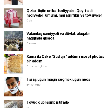
Qızlar üçün unikal hədiyyələr. Qeyri-adi
hədiyyələr: ümumi, maraqlı fikir və tövsiyələr
Dəb
Vətəndaş cəmiyyəti və dövlət: əlaqələr
haqqında qısaca
Qanun
Xama ilə Cake "Süd qız" addım resept photos
bir addım
Qida və içkilər
Təraş üçün maşın seçmək üçün necə
Ev və Ailə
Toyuq gübrəsini: istifadə
Iş