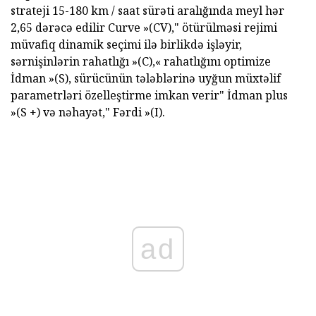
strateji 15-180 km / saat sürəti aralığında meyl hər
2,65 dərəcə edilir Curve »(CV)," ötürülməsi rejimi
müvafiq dinamik seçimi ilə birlikdə işləyir,
sərnişinlərin rahatlığı »(C),« rahatlığını optimize
İdman »(S), sürücünün tələblərinə uyğun müxtəlif
parametrləri özelleştirme imkan verir" İdman plus
»(S +) və nəhayət," Fərdi »(I).
ad