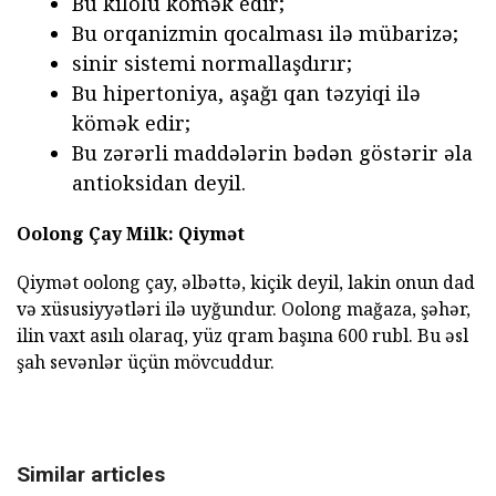
Bu kilolu kömək edir;
Bu orqanizmin qocalması ilə mübarizə;
sinir sistemi normallaşdırır;
Bu hipertoniya, aşağı qan təzyiqi ilə
kömək edir;
Bu zərərli maddələrin bədən göstərir əla
antioksidan deyil.
Oolong Çay Milk: Qiymət
Qiymət oolong çay, əlbəttə, kiçik deyil, lakin onun dad
və xüsusiyyətləri ilə uyğundur. Oolong mağaza, şəhər,
ilin vaxt asılı olaraq, yüz qram başına 600 rubl. Bu əsl
şah sevənlər üçün mövcuddur.
Similar articles