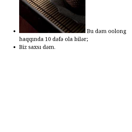
Bu dəm oolong
haqqında 10 dəfə ola bilər;
Biz saxsı dəm.