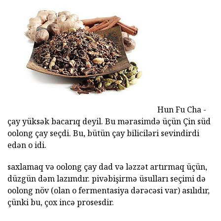
Hun Fu Cha -
çay yüksək bacarıq deyil. Bu mərasimdə üçün Çin süd
oolong çay seçdi. Bu, bütün çay biliciləri sevindirdi
edən o idi.
saxlamaq və oolong çay dad və ləzzət artırmaq üçün,
düzgün dəm lazımdır. pivəbişirmə üsulları seçimi də
oolong növ (olan o fermentasiya dərəcəsi var) asılıdır,
çünki bu, çox incə prosesdir.