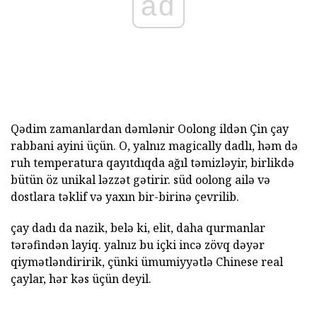
ad
Qədim zamanlardan dəmlənir Oolong ildən Çin çay
rabbani ayini üçün. O, yalnız magically dadlı, həm də
ruh temperatura qayıtdıqda ağıl təmizləyir, birlikdə
bütün öz unikal ləzzət gətirir. süd oolong ailə və
dostlara təklif və yaxın bir-birinə çevrilib.
çay dadı da nazik, belə ki, elit, daha qurmanlar
tərəfindən layiq. yalnız bu içki incə zövq dəyər
qiymətləndiririk, çünki ümumiyyətlə Chinese real
çaylar, hər kəs üçün deyil.