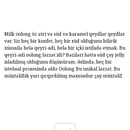
Milk oolong öz ətri və süd və karamel qeydlər qeydlər
var. Siz heç bir konfet, heç bir süd olduğunu bilirik
xüsusilə belə qeyri-adi, belə bir içki istifadə etmək. Bu
qeyri-adi oolong ləzzət idi? Bəziləri hətta süd çay jelly
isladılmış olduğunu düşünürəm. Əslində, heç bir.
istehsal prosesində əldə Oolong Bu unikal ləzzət. Bu
müxtəliflik yarı qıcqırdılmış məxsusdur çay müxtəlif.