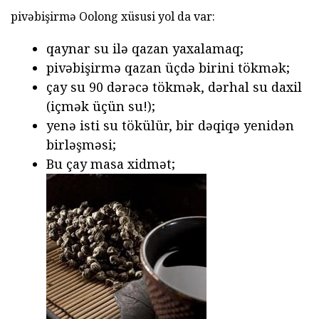
pivəbişirmə Oolong xüsusi yol da var:
qaynar su ilə qazan yaxalamaq;
pivəbişirmə qazan üçdə birini tökmək;
çay su 90 dərəcə tökmək, dərhal su daxil
(içmək üçün su!);
yenə isti su tökülür, bir dəqiqə yenidən
birləşməsi;
Bu çay masa xidmət;