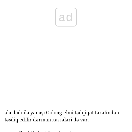
ad
əla dadı ilə yanaşı Oolong elmi tədqiqat tərəfindən
təsdiq edilir dərman xassələri də var: