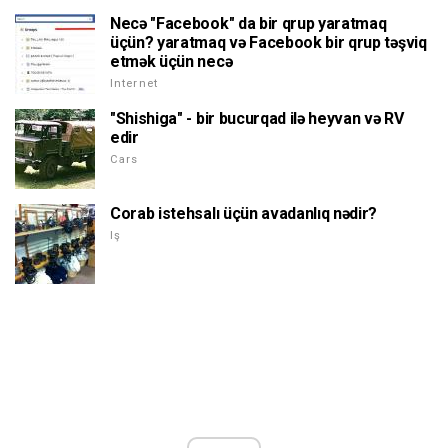
Necə "Facebook" da bir qrup yaratmaq
üçün? yaratmaq və Facebook bir qrup təşviq
etmək üçün necə
Internet
"Shishiga" - bir bucurqad ilə heyvan və RV
edir
Cars
Corab istehsalı üçün avadanlıq nədir?
Iş