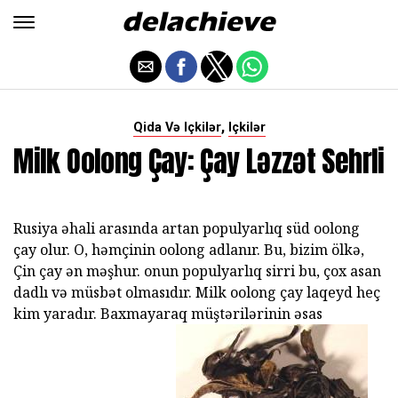
,
Qida Və Içkilər
Içkilər
Milk Oolong Çay: Çay Ləzzət Sehrli
Rusiya əhali arasında artan populyarlıq süd oolong
çay olur. O, həmçinin oolong adlanır. Bu, bizim ölkə,
Çin çay ən məşhur. onun populyarlıq sirri bu, çox asan
dadlı və müsbət olmasıdır. Milk oolong çay laqeyd heç
kim yaradır. Baxmayaraq müştərilərinin əsas