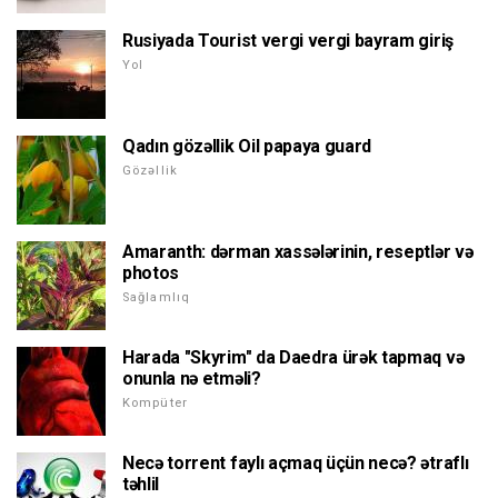
Rusiyada Tourist vergi vergi bayram giriş
Yol
Qadın gözəllik Oil papaya guard
Gözəllik
Amaranth: dərman xassələrinin, reseptlər və
photos
Sağlamlıq
Harada "Skyrim" da Daedra ürək tapmaq və
onunla nə etməli?
Kompüter
Necə torrent faylı açmaq üçün necə? ətraflı
təhlil