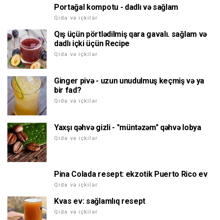
Portağal kompotu - dadlı və sağlam
Qida və içkilər
Qış üçün pörtlədilmiş qara gavalı. sağlam və
dadlı içki üçün Recipe
Qida və içkilər
Ginger pivə - uzun unudulmuş keçmiş və ya
bir fad?
Qida və içkilər
Yaxşı qəhvə gizli - "müntəzəm" qəhvə lobya
Qida və içkilər
Pina Colada resept: ekzotik Puerto Rico ev
Qida və içkilər
Kvas ev: sağlamlıq resept
Qida və içkilər