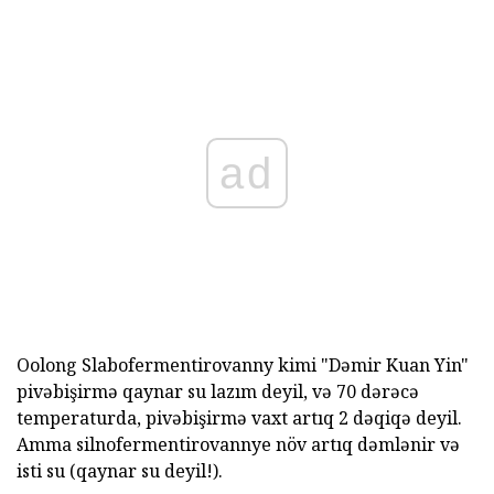
ad
Oolong Slabofermentirovanny kimi "Dəmir Kuan Yin"
pivəbişirmə qaynar su lazım deyil, və 70 dərəcə
temperaturda, pivəbişirmə vaxt artıq 2 dəqiqə deyil.
Amma silnofermentirovannye növ artıq dəmlənir və
isti su (qaynar su deyil!).