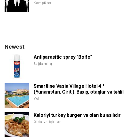
Kompüter
Newest
Antiparasitic sprey "Bolfo"
Sağlamlıq
Smartline Vasia Village Hotel 4 *
(Yunanıstan, Girit.): Baxış, otaqlar və təhlil
Yol
Kaloriyi turkey burger və olan bu asılıdır
Qida və içkilər