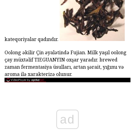
kateqoriyalar qadındır.
Oolong əkilir Çin əyalətində Fujian. Milk yaşıl oolong
çay müxtəlif TIEGUANYIN oxşar yaradır. brewed
zaman fermentasiya üsulları, artan şərait, yığımı və
aroma ilə xarakterizə olunur.
ad