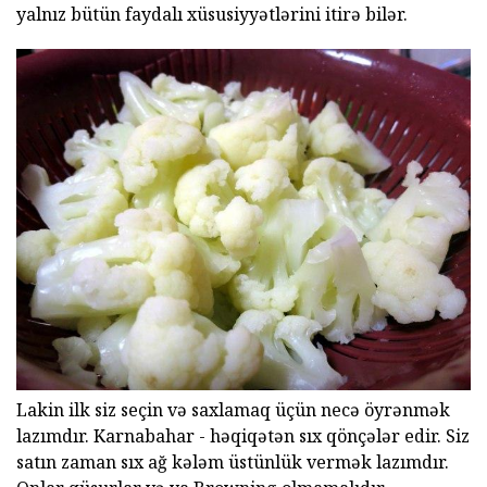
yalnız bütün faydalı xüsusiyyətlərini itirə bilər.
Lakin ilk siz seçin və saxlamaq üçün necə öyrənmək
lazımdır. Karnabahar - həqiqətən sıx qönçələr edir. Siz
satın zaman sıx ağ kələm üstünlük vermək lazımdır.