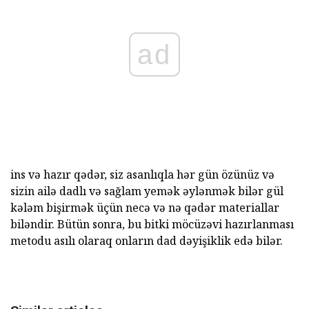
ad
ins və hazır qədər, siz asanlıqla hər gün özünüz və
sizin ailə dadlı və sağlam yemək əylənmək bilər gül
kələm bişirmək üçün necə və nə qədər materiallar
biləndir. Bütün sonra, bu bitki möcüzəvi hazırlanması
metodu asılı olaraq onların dad dəyişiklik edə bilər.