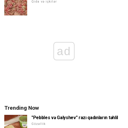
Qida və içkilər
ad
Trending Now
"Pebbles və Galyshev" razı qadınların təhlil
Gözəllik