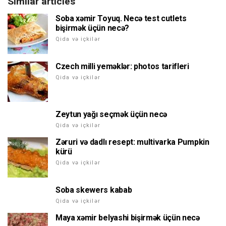
Similar articles
Soba xəmir Toyuq. Necə test cutlets
bişirmək üçün necə?
Qida və içkilər
Czech milli yeməklər: photos tarifleri
Qida və içkilər
Zeytun yağı seçmək üçün necə
Qida və içkilər
Zəruri və dadlı resept: multivarka Pumpkin
kürü
Qida və içkilər
Soba skewers kabab
Qida və içkilər
Maya xəmir belyashi bişirmək üçün necə