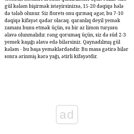
gül kələm bişirmək istəyirsinizsə, 15-20 dəqiqə hələ
də tələb olunur. Siz florets onu qırmaq əgər, bu 7-10
dəqiqə kifayət qədər olacaq. qaranlıq deyil yemək
zamanı bunu etmək üçün, su bir az limon turşusu
əlavə olunmalıdır. rəng qorumaq üçün, siz də süd 2-3
yemek kaşığı əlavə edə bilərsiniz. Qaynadılmış gül
kələm - bu başa yeməklərdəndir. Bu masa gətirə bilər
sonra ərinmiş kərə yağı, ətirli kifayətdir.
ad