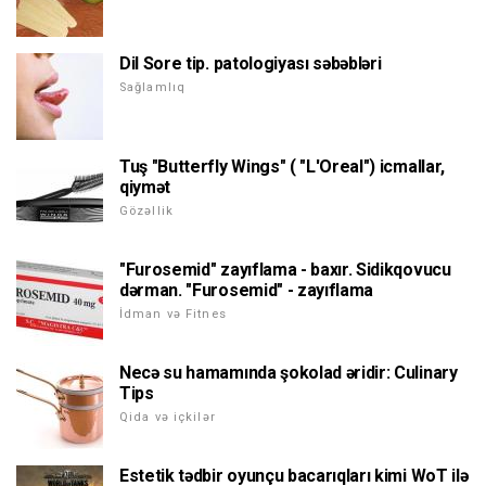
Dil Sore tip. patologiyası səbəbləri
Sağlamlıq
Tuş "Butterfly Wings" ( "L'Oreal") icmallar,
qiymət
Gözəllik
"Furosemid" zayıflama - baxır. Sidikqovucu
dərman. "Furosemid" - zayıflama
İdman və Fitnes
Necə su hamamında şokolad əridir: Culinary
Tips
Qida və içkilər
Estetik tədbir oyunçu bacarıqları kimi WoT ilə