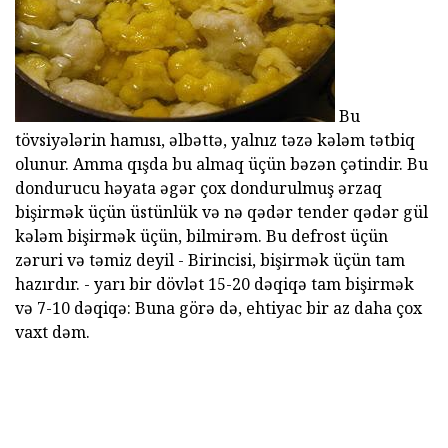
Bu
tövsiyələrin hamısı, əlbəttə, yalnız təzə kələm tətbiq
olunur. Amma qışda bu almaq üçün bəzən çətindir. Bu
dondurucu həyata əgər çox dondurulmuş ərzaq
bişirmək üçün üstünlük və nə qədər tender qədər gül
kələm bişirmək üçün, bilmirəm. Bu defrost üçün
zəruri və təmiz deyil - Birincisi, bişirmək üçün tam
hazırdır. - yarı bir dövlət 15-20 dəqiqə tam bişirmək
və 7-10 dəqiqə: Buna görə də, ehtiyac bir az daha çox
vaxt dəm.