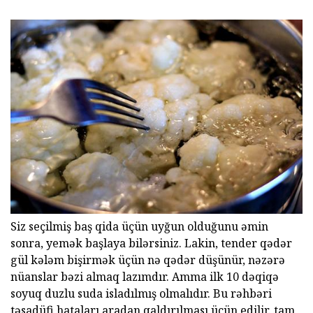
Siz seçilmiş baş qida üçün uyğun olduğunu əmin
sonra, yemək başlaya bilərsiniz. Lakin, tender qədər
gül kələm bişirmək üçün nə qədər düşünür, nəzərə
nüanslar bəzi almaq lazımdır. Amma ilk 10 dəqiqə
soyuq duzlu suda isladılmış olmalıdır. Bu rəhbəri
təsadüfi hataları aradan qaldırılması üçün edilir. tam