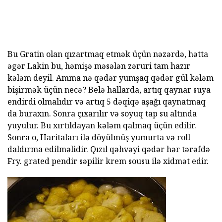
Bu Gratin olan qızartmaq etmək üçün nəzərdə, hətta
əgər Lakin bu, həmişə məsələn zəruri tam hazır
kələm deyil. Amma nə qədər yumşaq qədər gül kələm
bişirmək üçün necə? Belə hallarda, artıq qaynar suya
endirdi olmalıdır və artıq 5 dəqiqə aşağı qaynatmaq
da buraxın. Sonra çıxarılır və soyuq tap su altında
yuyulur. Bu xırtıldayan kələm qalmaq üçün edilir.
Sonra o, Haritaları ilə döyülmüş yumurta və roll
daldırma edilməlidir. Qızıl qəhvəyi qədər hər tərəfdə
Fry. grated pendir səpilir krem sousu ilə xidmət edir.