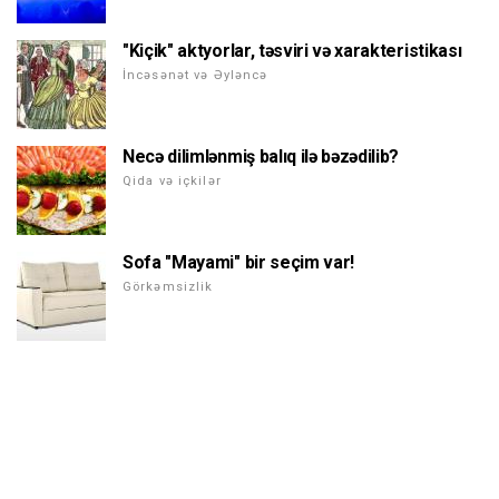
"Kiçik" aktyorlar, təsviri və xarakteristikası
İncəsənət və Əyləncə
Necə dilimlənmiş balıq ilə bəzədilib?
Qida və içkilər
Sofa "Mayami" bir seçim var!
Görkəmsizlik