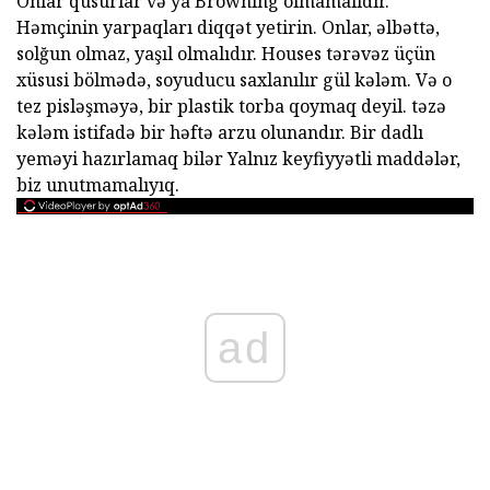
Onlar qüsurlar və ya Browning olmamalıdır.
Həmçinin yarpaqları diqqət yetirin. Onlar, əlbəttə,
solğun olmaz, yaşıl olmalıdır. Houses tərəvəz üçün
xüsusi bölmədə, soyuducu saxlanılır gül kələm. Və o
tez pisləşməyə, bir plastik torba qoymaq deyil. təzə
kələm istifadə bir həftə arzu olunandır. Bir dadlı
yeməyi hazırlamaq bilər Yalnız keyfiyyətli maddələr,
biz unutmamalıyıq.
ad