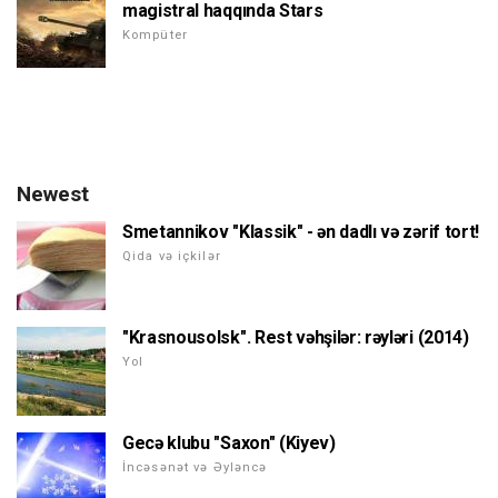
magistral haqqında Stars
Kompüter
Newest
Smetannikov "Klassik" - ən dadlı və zərif tort!
Qida və içkilər
"Krasnousolsk". Rest vəhşilər: rəyləri (2014)
Yol
Gecə klubu "Saxon" (Kiyev)
İncəsənət və Əyləncə