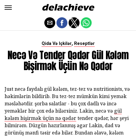
,
Qida Və Içkilər
Reseptlər
Necə Və Tender Qədər Gül Kələm
Bişirmək Üçün Nə Qədər
Just necə faydalı gül kələm, tez-tez və nutritionists, və
həkimlərin bildirib. Bu tez-tez mümkün kimi yemək
məsləhətdir. şorba salatlar - bu çox dadlı və incə
yeməklər bir çox edə bilərsiniz. Lakin, necə və
gül
kələm bişirmək üçün nə qədər
tender qədər, hər şeyi
bilmirəm. Düzgün hazırlanmış əgər Lakin, dad və
görünüş mənfi təsir edə bilər. Bundan əlavə, kələm