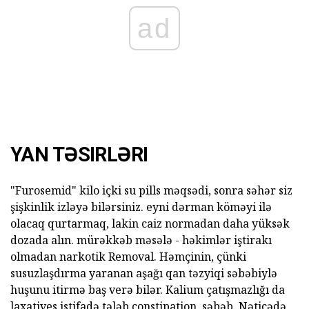
ad
YAN TƏSIRLƏRI
"Furosemid" kilo içki su pills məqsədi, sonra səhər siz
şişkinlik izləyə bilərsiniz. eyni dərman köməyi ilə
olacaq qurtarmaq, lakin caiz normadan daha yüksək
dozada alın. mürəkkəb məsələ - həkimlər iştirakı
olmadan narkotik Removal. Həmçinin, çünki
susuzlaşdırma yaranan aşağı qan təzyiqi səbəbiylə
huşunu itirmə baş verə bilər. Kalium çatışmazlığı da
laxatives istifadə tələb constipation, səbəb. Nəticədə,