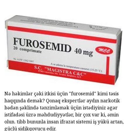
Nə həkimlər çəki itkisi üçün "furosemid" kimi təsis
haqqında demək? Qonaq ekspertlər aydın narkotik
bədən şəklində tənzimləmək üçün istədiyiniz əgər
istifadəsi üzrə məhdudiyyətlər, bir çox var ki, əmin
olun. tibb bununla insan ifrazat sistemi iş yükü artan,
güclü sidikqovucu edir.