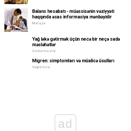
Balans hesabatı - müəssisənin vəziyyəti
haqqında əsas informasiya mənbəyidir
Maliyyə
Yağ ləkə gətirmək üçün necə bir neçə sadə
məsləhətlər
Görkəmsizlik
Migren: simptomları və müalicə üsulları
Sağlamlıq
ad