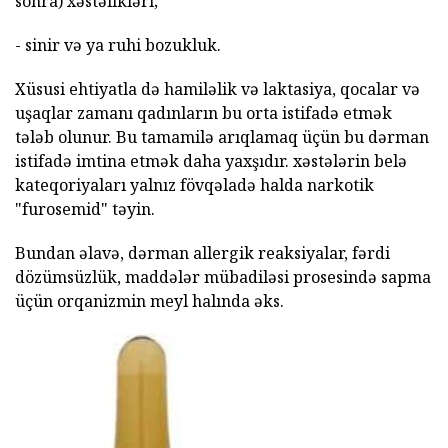
sonra) xəstəlikləri;
- sinir və ya ruhi bozukluk.
Xüsusi ehtiyatla də hamiləlik və laktasiya, qocalar və
uşaqlar zamanı qadınların bu orta istifadə etmək
tələb olunur. Bu tamamilə arıqlamaq üçün bu dərman
istifadə imtina etmək daha yaxşıdır. xəstələrin belə
kateqoriyaları yalnız fövqəladə halda narkotik
"furosemid" təyin.
Bundan əlavə, dərman allergik reaksiyalar, fərdi
dözümsüzlük, maddələr mübadiləsi prosesində sapma
üçün orqanizmin meyl halında əks.