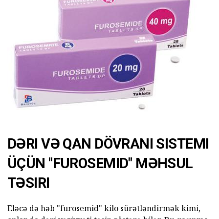
DƏRI VƏ QAN DÖVRANI SISTEMI
ÜÇÜN "FUROSEMID" MƏHSUL
TƏSIRI
Eləcə də həb "furosemid" kilo sürətləndirmək kimi,