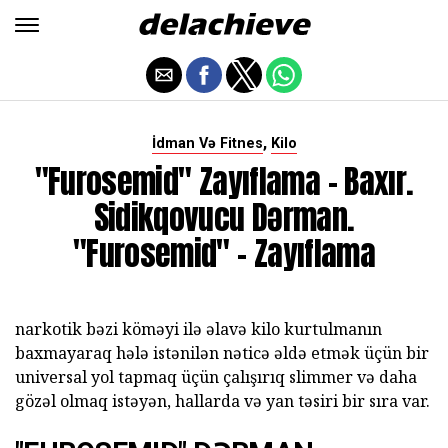
,
İdman Və Fitnes
Kilo
"Furosemid" Zayıflama - Baxır.
Sidikqovucu Dərman.
"Furosemid" - Zayıflama
narkotik bəzi köməyi ilə əlavə kilo kurtulmanın
baxmayaraq hələ istənilən nəticə əldə etmək üçün bir
universal yol tapmaq üçün çalışırıq slimmer və daha
gözəl olmaq istəyən, hallarda və yan təsiri bir sıra var.