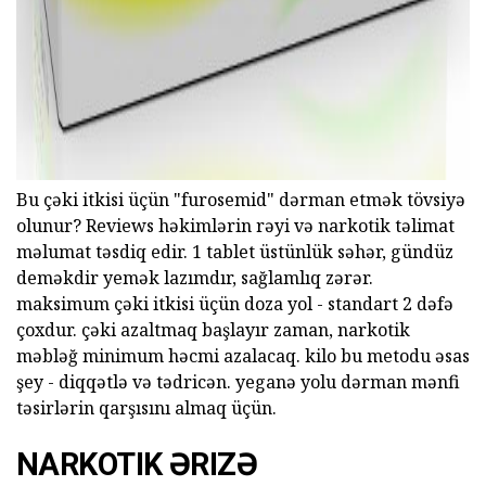
Bu çəki itkisi üçün "furosemid" dərman etmək tövsiyə
olunur? Reviews həkimlərin rəyi və narkotik təlimat
məlumat təsdiq edir. 1 tablet üstünlük səhər, gündüz
deməkdir yemək lazımdır, sağlamlıq zərər.
maksimum çəki itkisi üçün doza yol - standart 2 dəfə
çoxdur. çəki azaltmaq başlayır zaman, narkotik
məbləğ minimum həcmi azalacaq. kilo bu metodu əsas
şey - diqqətlə və tədricən. yeganə yolu dərman mənfi
təsirlərin qarşısını almaq üçün.
NARKOTIK ƏRIZƏ