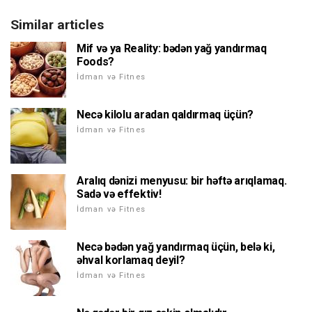
Similar articles
Mif və ya Reality: bədən yağ yandırmaq
Foods?
İdman və Fitnes
Necə kilolu aradan qaldırmaq üçün?
İdman və Fitnes
Aralıq dənizi menyusu: bir həftə arıqlamaq.
Sadə və effektiv!
İdman və Fitnes
Necə bədən yağ yandırmaq üçün, belə ki,
əhval korlamaq deyil?
İdman və Fitnes