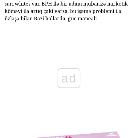
sarı whites var. BPH ilə bir adam mübarizə narkotik
köməyi ilə artıq çəki varsa, bu işəmə problemi ilə
üzləşə bilər. Bəzi hallarda, güc maneəli.
ad