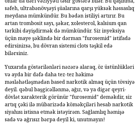
onlar da dəri vəziyyəti təsir göstərə bilər. Bu qaşınma,
səfeh, ultrabənövşəyi şüalarına qarşı yüksək həssaslıq
meydana mümkündür. Bu bədən istiliyi artırır. Bu
artan trombosit sayı, şəkər, xolesterol, kalsium qan
tərkibi dəyişdirmək də mümkündür. Siz inyeksiya
üçün maye şəklində bir dərman "furosemid" istifadə
edirsinizsə, bu dövran sistemi clots təşkil edə
bilərsiniz.
Yuxarıda göstərilənləri nəzərə alaraq, öz üstünlükləri
və ayda bir dəfə daha tez-tez həkimə
məsləhətləşmədən based narkotik almaq üçün tövsiyə
deyil. qəbul başgicəllənmə, ağız, və ya digər qeyri-
dövlət xarakterik görünür "furosemid" deməkdir, siz
artıq çəki ilə mübarizədə köməkçiləri hesab narkotik
siyahısı istisna etmək istəyirəm. Sağlamlıq həmişə
sadə və ağrısız bərpa deyil ki, unutmayın!