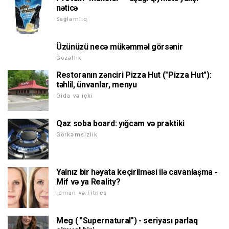
nəticə
Sağlamlıq
Üzünüzü necə mükəmməl görsənir
Gözəllik
Restoranın zənciri Pizza Hut ("Pizza Hut"):
təhlil, ünvanlar, menyu
Qida və içki
Qaz soba board: yığcam və praktiki
Görkəmsizlik
Yalnız bir həyata keçirilməsi ilə cavanlaşma -
Mif və ya Reality?
İdman və Fitnes
Meg ( "Supernatural") - seriyası parlaq