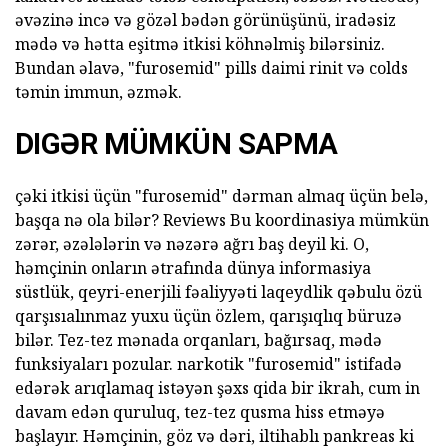
əvəzinə incə və gözəl bədən görünüşünü, iradəsiz
mədə və hətta eşitmə itkisi köhnəlmiş bilərsiniz.
Bundan əlavə, "furosemid" pills daimi rinit və colds
təmin immun, əzmək.
DIGƏR MÜMKÜN SAPMA
çəki itkisi üçün "furosemid" dərman almaq üçün belə,
başqa nə ola bilər? Reviews Bu koordinasiya mümkün
zərər, əzələlərin və nəzərə ağrı baş deyil ki. O,
həmçinin onların ətrafında dünya informasiya
süstlük, qeyri-enerjili fəaliyyəti laqeydlik qəbulu özü
qarşısıalınmaz yuxu üçün özlem, qarışıqlıq büruzə
bilər. Tez-tez mənada orqanları, bağırsaq, mədə
funksiyaları pozular. narkotik "furosemid" istifadə
edərək arıqlamaq istəyən şəxs qida bir ikrah, cum in
davam edən quruluq, tez-tez qusma hiss etməyə
başlayır. Həmçinin, göz və dəri, iltihablı pankreas ki