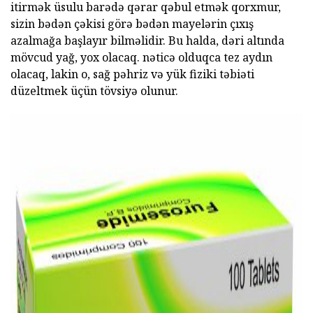
itirmək üsulu barədə qərar qəbul etmək qorxmur,
sizin bədən çəkisi görə bədən mayelərin çıxış
azalmağa başlayır bilməlidir. Bu halda, dəri altında
mövcud yağ, yox olacaq. nəticə olduqca tez aydın
olacaq, lakin o, sağ pəhriz və yük fiziki təbiəti
düzeltmek üçün tövsiyə olunur.