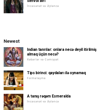
simvol biri
İncəsənət və Əyləncə
Newest
Indian tanrılar: onlara necə deyil itirilmiş
almaq üçün necə?
Xəbərlər və Cəmiyyət
Tips birinci: qaydaları ilə oynamaq
Formalaşma
A tanış rəqəm Esmeralda
İncəsənət və Əyləncə