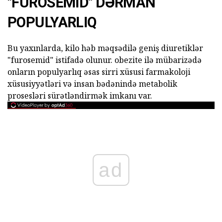
"FUROSEMID" DƏRMAN
POPULYARLIQ
Bu yaxınlarda, kilo həb məqsədilə geniş diuretiklər
"furosemid" istifadə olunur. obezite ilə mübarizədə
onların populyarlıq əsas sirri xüsusi farmakoloji
xüsusiyyətləri və insan bədənində metabolik
prosesləri sürətləndirmək imkanı var.
ad