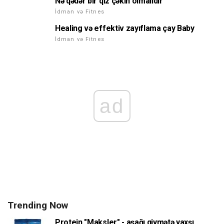
Nə qədər bir qız çəkin olmalıdır
İdman və Fitnes
Healing və effektiv zayıflama çay Baby
İdman və Fitnes
ad
Trending Now
Protein "Maksler" - aşağı qiymətə yaxşı