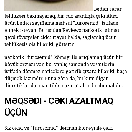
bədən zərər
təhlükəsi baxmayaraq, bir çox asanlıqla çəki itkisi
üçün bədən zayıflama məhsul "furosemid" istifadə
etmək istəyən. Bu üsulun Reviews narkotik təlimat
qeyd tövsiyələr ciddi riayət halda, sağlamlıq üçün
təhlükəsiz ola bilər ki, göstərir.
narkotik "furosemid" köməyi ilə arıqlamaq üçün bir
böyük arzusu var, bu, yanlış zamanda vəsaitlərin
istifadə dönməz nəticələrə gətirib çıxara bilər ki, başa
düşmək lazımdır. Buna görə də, bu kimi digər
diuretiklər dərman tibbi nəzarət altında alınmalıdır.
MƏQSƏDI - ÇƏKI AZALTMAQ
ÜÇÜN
Siz cəhd və "furosemid" dərman köməyi ilə çəki