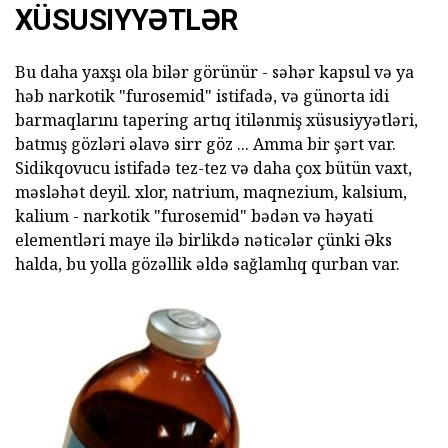
XÜSUSIYYƏTLƏR
Bu daha yaxşı ola bilər görünür - səhər kapsul və ya
həb narkotik "furosemid" istifadə, və günorta idi
barmaqlarını tapering artıq itilənmiş xüsusiyyətləri,
batmış gözləri əlavə sirr göz ... Amma bir şərt var.
Sidikqovucu istifadə tez-tez və daha çox bütün vaxt,
məsləhət deyil. xlor, natrium, maqnezium, kalsium,
kalium - narkotik "furosemid" bədən və həyati
elementləri maye ilə birlikdə nəticələr çünki Əks
halda, bu yolla gözəllik əldə sağlamlıq qurban var.