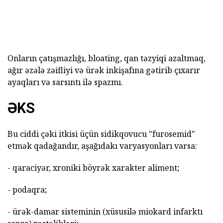
Onların çatışmazlığı, bloating, qan təzyiqi azaltmaq,
ağır əzələ zəifliyi və ürək inkişafına gətirib çıxarır
ayaqları və sarsıntı ilə spazmı.
ƏKS
Bu ciddi çəki itkisi üçün sidikqovucu "furosemid"
etmək qadağandır, aşağıdakı varyasyonları varsa:
- qaraciyər, xroniki böyrək xarakter aliment;
- podaqra;
- ürək-damar sisteminin (xüsusilə miokard infarktı