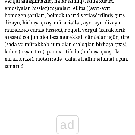
vergül anlaşılmazlıq, natamamlıq) halda xüsusi
emosiyalar, hisslər) nişanları, ellips ((ayrı-ayrı
homogen şərtləri, bölmək təcrid yerləşdirilmiş giriş
dizayn, birbaşa çıxış, müraciətlər, ayrı-ayrı dizayn,
mürəkkəb cümlə hissəsi), nöqtəli vergül (xarakterik
əsasən) conjunctionless mürəkkəb cümlələr üçün, tire
(sadə və mürəkkəb cümlələr, dialoqlar, birbaşa çıxış),
kolon (oxşar tire) quotes istifadə (birbaşa çıxışı ilə
xarakterizə), mötərizədə (daha ətraflı məlumat üçün,
ismarıc).
ad