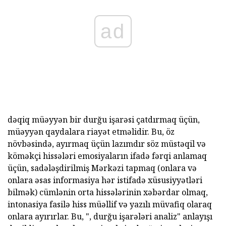
ad
dəqiq müəyyən bir durğu işarəsi çatdırmaq üçün,
müəyyən qaydalara riayət etməlidir. Bu, öz
növbəsində, ayırmaq üçün lazımdır söz müstəqil və
köməkçi hissələri emosiyaların ifadə fərqi anlamaq
üçün, sadələşdirilmiş Mərkəzi tapmaq (onlara və
onlara əsas informasiya hər istifadə xüsusiyyətləri
bilmək) cümlənin orta hissələrinin xəbərdar olmaq,
intonasiya fasilə hiss müəllif və yazılı müvafiq olaraq
onlara ayırırlar. Bu, ", durğu işarələri analiz" anlayışı