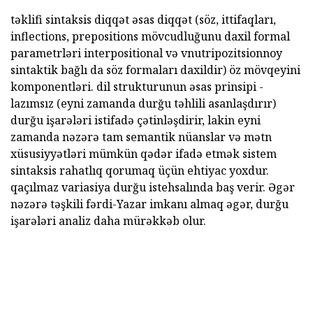
təklifi sintaksis diqqət əsas diqqət (söz, ittifaqları,
inflections, prepositions mövcudluğunu daxil formal
parametrləri interpositional və vnutripozitsionnoy
sintaktik bağlı da söz formaları daxildir) öz mövqeyini
komponentləri. dil strukturunun əsas prinsipi -
lazımsız (eyni zamanda durğu təhlili asanlaşdırır)
durğu işarələri istifadə çətinləşdirir, lakin eyni
zamanda nəzərə tam semantik nüanslar və mətn
xüsusiyyətləri mümkün qədər ifadə etmək sistem
sintaksis rahatlıq qorumaq üçün ehtiyac yoxdur.
qaçılmaz variasiya durğu istehsalında baş verir. Əgər
nəzərə təşkili fərdi-Yazar imkanı almaq əgər, durğu
işarələri analiz daha mürəkkəb olur.