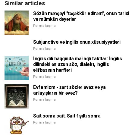
Similar articles
Sözün mənşəyi "təşəkkür edirəm", onun tarixi
və mümkün dəyərlər
Formalaşma
Subjunctive və ingilis onun xüsusiyyətləri
Formalaşma
İngilis dili haqqında maraqlı faktlar: İngilis
dilindəki ən uzun söz, dialekt, ingilis
əlifbasının hərfləri
Formalaşma
Evfemizm - sərt sözlər əvəz və ya
anlayışların bir əvəz?
Formalaşma
Sait sonra sait. Sait fışıltı sonra
Formalaşma