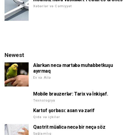
Xəbərlər və Cəmiyyət
Newest
Alarkən necə mərtəbə muhabbetkuşu
ayırmaq
Ev və Ailə
Mobile brauzerlər: Tarix və İnkişaf.
Texnologiya
Kartof şorbası: asan və zərif
Qida və içkilər
Qastrit müalicə necə bir neçə söz
Sağlamlıq