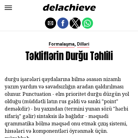
,
Formalaşma
Dilləri
Təkliflərin Durğu Təhlili
durğu işarələri qaydalarına bilmə əsasən nizamlı
yazım yardım və savadsızlığın aradan qaldırılması
olunur. Punctuation - elm prioritet durğu düzgün yol
olduğu (müddətli latın rus gəldi və sanki "point"
deməkdir) - bu yaxından (termini yunan sözü "hərbi
sifariş" gəlir) sintaksis ilə bağlıdır - məqsədi
qrammatika bölmə məqsəd onu etmək çıxış sistemi,
hissələri və komponentləri öyrənmək üçün.