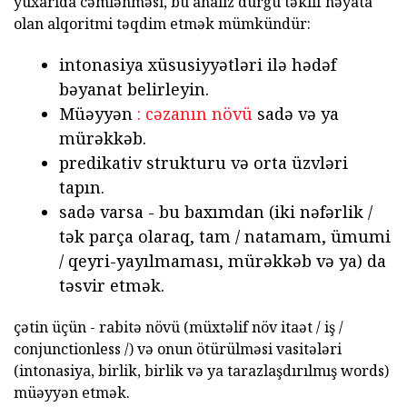
yuxarıda cəmlənməsi, bu analiz durğu təklif həyata
olan alqoritmi təqdim etmək mümkündür:
intonasiya xüsusiyyətləri ilə hədəf
bəyanat belirleyin.
Müəyyən
: cəzanın növü
sadə və ya
mürəkkəb.
predikativ strukturu və orta üzvləri
tapın.
sadə varsa - bu baxımdan (iki nəfərlik /
tək parça olaraq, tam / natamam, ümumi
/ qeyri-yayılmaması, mürəkkəb və ya) da
təsvir etmək.
çətin üçün - rabitə növü (müxtəlif növ itaət / iş /
conjunctionless /) və onun ötürülməsi vasitələri
(intonasiya, birlik, birlik və ya tarazlaşdırılmış words)
müəyyən etmək.