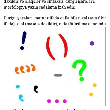
daxildir və əlaqələr və sintaksis, durğu işarələri,
morfologiya yaxın sadalama izah edir.
Durğu işarələri, mətn istifadə edilə bilər: xal (tam fikir
ifadə), sual (məsələ daxildir), nida (ötürülməsi metodu