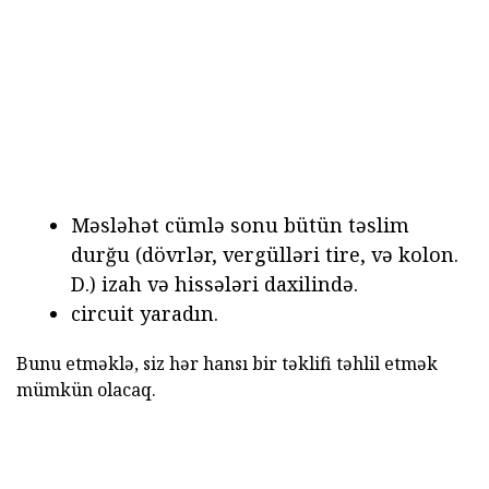
Məsləhət cümlə sonu bütün təslim
durğu (dövrlər, vergülləri tire, və kolon.
D.) izah və hissələri daxilində.
circuit yaradın.
Bunu etməklə, siz hər hansı bir təklifi təhlil etmək
mümkün olacaq.