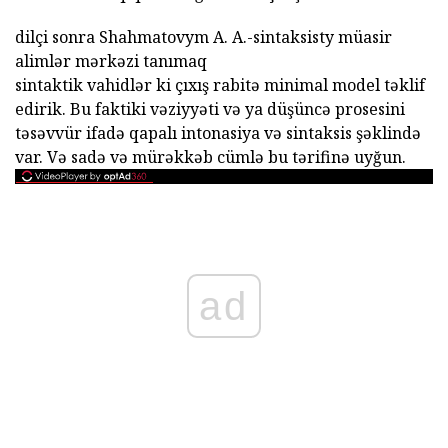
dilçi sonra Shahmatovym A. A.-sintaksisty müasir
alimlər mərkəzi tanımaq
sintaktik vahidlər ki çıxış rabitə minimal model təklif
edirik. Bu faktiki vəziyyəti və ya düşüncə prosesini
təsəvvür ifadə qapalı intonasiya və sintaksis şəklində
var. Və sadə və mürəkkəb cümlə bu tərifinə uyğun.
ad