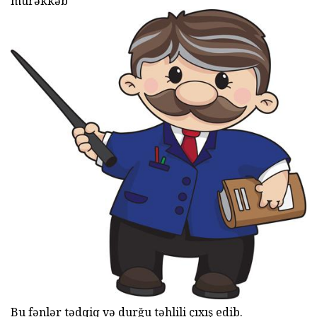
mürəkkəb
Bu fənlər tədqiq və durğu təhlili çıxış edib.