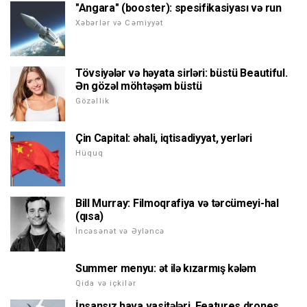
"Angara" (booster): spesifikasiyası və run
Xəbərlər və Cəmiyyət
Tövsiyələr və həyata sirləri: büstü Beautiful.
Ən gözəl möhtəşəm büstü
Gözəllik
Çin Capital: əhali, iqtisadiyyat, yerləri
Hüquq
Bill Murray: Filmoqrafiya və tərcümeyi-hal
(qısa)
İncəsənət və Əyləncə
Summer menyu: ət ilə kızarmış kələm
Qida və içkilər
İnsansız hava vasitələri. Features drones