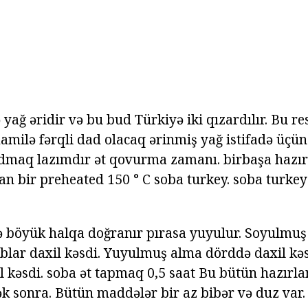
ə yağ əridir və bu bud Türkiyə iki qızardılır. Bu re
milə fərqli dad olacaq ərinmiş yağ istifadə üçün
admaq lazımdır ət qovurma zamanı. birbaşa hazı
pan bir preheated 150 ° C soba turkey. soba turke
ə böyük halqa doğranır pırasa yuyulur. Soyulmuş
blar daxil kəsdi. Yuyulmuş alma dörddə daxil kəs
əl kəsdi. soba ət tapmaq 0,5 saat Bu bütün hazırl
k sonra. Bütün maddələr bir az bibər və duz var.