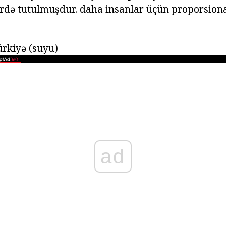
rdə tutulmuşdur. daha insanlar üçün proporsiona
ürkiyə (suyu)
ad