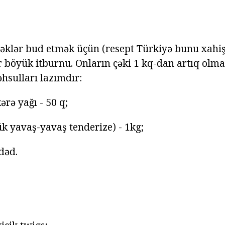
lər bud etmək üçün (resept Türkiyə bunu xahiş)
 böyük itburnu. Onların çəki 1 kq-dan artıq olma
hsulları lazımdır:
ərə yağı - 50 q;
ük yavaş-yavaş tenderize) - 1kg;
ədəd.