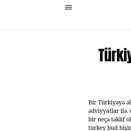
Türki
Bir Türkiyəyə əl
ədviyyatlar ilə.
bir neçə təklif
turkey bud bişi