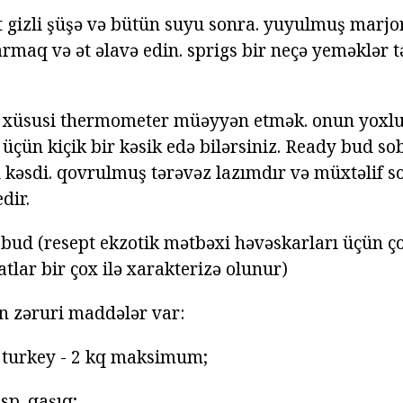
ət gizli şüşə və bütün suyu sonra. yuyulmuş marjo
maq və ət əlavə edin. sprigs bir neçə yeməklər tə
ı xüsusi thermometer müəyyən etmək. onun yoxlu
üçün kiçik bir kəsik edə bilərsiniz. Ready bud so
l kəsdi. qovrulmuş tərəvəz lazımdır və müxtəlif so
dir.
 bud (resept ekzotik mətbəxi həvəskarları üçün 
tlar bir çox ilə xarakterizə olunur)
n zəruri maddələr var:
 turkey - 2 kq maksimum;
bsp. qaşıq;