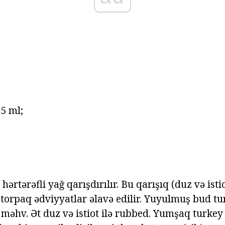
25 ml;
ə hərtərəfli yağ qarışdırılır. Bu qarışıq (duz və isti
torpaq ədviyyatlar əlavə edilir. Yuyulmuş bud tu
məhv. Ət duz və istiot ilə rubbed. Yumşaq turkey 