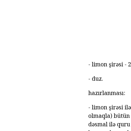
- limon şirəsi - 
- duz.
hazırlanması:
- limon şirəsi il
olmaqla) bütün 
dəsmal ilə quru 