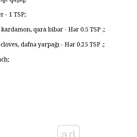
ber - 1 TSP;
il, kardamon, qara bibər - Hər 0.5 TSP .;
, cloves, dəfnə yarpağı - Hər 0.25 TSP .;
nch;
ad