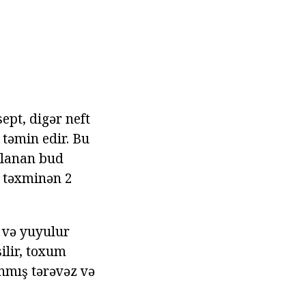
sept, digər neft
 təmin edir. Bu
rlanan bud
y təxminən 2
 və yuyulur
ilir, toxum
anmış tərəvəz və