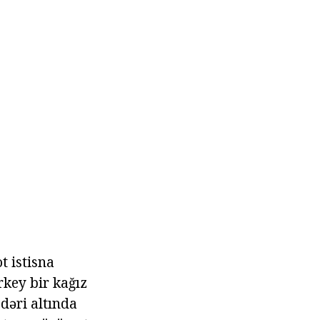
ot istisna
rkey bir kağız
dəri altında