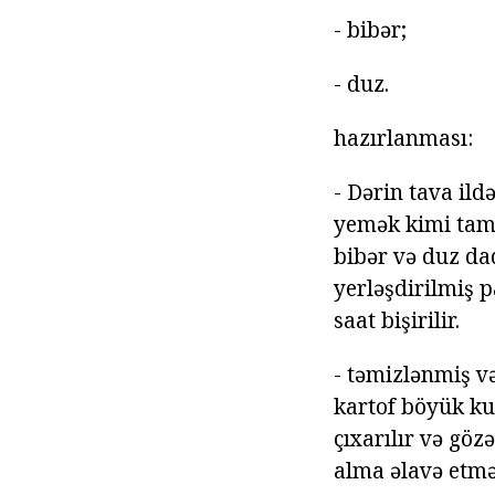
- bibər;
- duz.
hazırlanması:
- Dərin tava ild
yemək kimi tama
bibər və duz d
yerləşdirilmiş 
saat bişirilir.
- təmizlənmiş v
kartof böyük ku
çıxarılır və göz
alma əlavə etmə