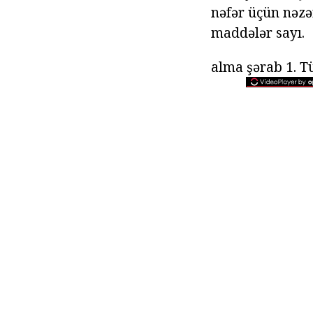
nəfər üçün nəzə
maddələr sayı.
alma şərab 1. T