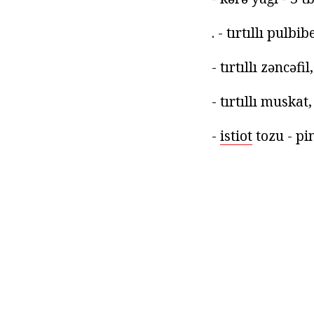
. - tırtıllı pulbi
- tırtıllı zəncəf
- tırtıllı muskat
-
istiot
tozu - pi