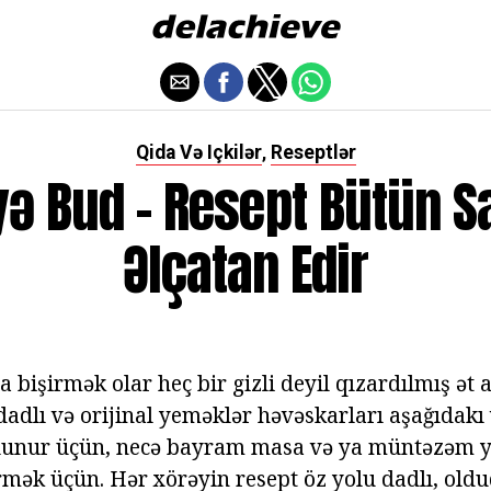
Qida Və Içkilər
Reseptlər
,
yə Bud - Resept Bütün S
Əlçatan Edir
a bişirmək olar heç bir gizli deyil qızardılmış ət
 dadlı və orijinal yeməklər həvəskarları aşağıdak
 olunur üçün, necə bayram masa və ya müntəzəm 
rmək üçün. Hər xörəyin resept öz yolu dadlı, oldu