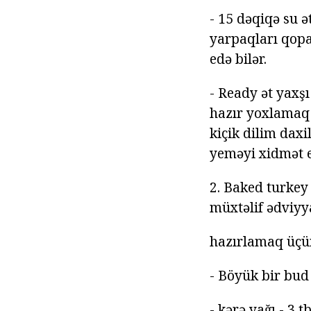
- 15 dəqiqə su 
yarpaqları qopar
edə bilər.
- Ready ət yaxş
hazır yoxlamaq 
kiçik dilim daxi
yeməyi xidmət e
2. Baked turkey
müxtəlif ədviyya
hazırlamaq üçü
- Böyük bir bud
- kərə yağı - 3 t