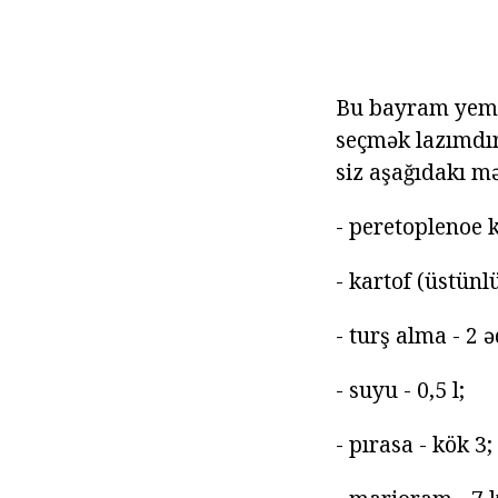
Bu bayram yemək
seçmək lazımdır
siz aşağıdakı mə
- peretoplenoe k
- kartof (üstünl
- turş alma - 2 
- suyu - 0,5 l;
- pırasa - kök 3;