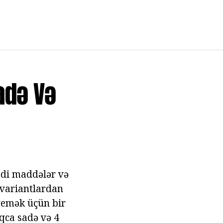
adə Və
 adi maddələr və
ı variantlardan
yemək üçün bir
qca sadə və 4