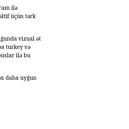
ram ilə
ltif üçün tərk
ğunda vizual ət
ba turkey və
uslar ilə bu
çox daha uyğun