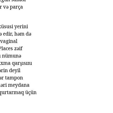
ir və parça
üsusi yerini
ə edir, həm də
 vaginal
Places zəif
 Bu nümunə
axma qarşısını
rin deyil
ədər tampon
ələri meydana
in qurtarmaq üçün