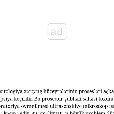
ad
 sitologiya xərçəng hüceyrələrinin prosesləri aşka
psiya keçirilir. Bu prosedur şübhəli sahəsi toxum
ratoriya öyrənilməsi ultrasensitive mikroskop ist
zrə kəsmə edir. Bu əməliyyat ən böyük problem dü