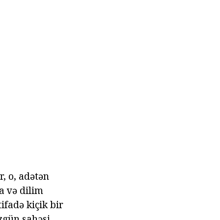
r, o, adətən
a və dilim
ifadə kiçik bir
zgün sahəsi