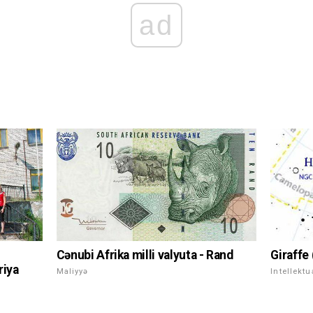
ad
Giraffe 
Cənubi Afrika milli valyuta - Rand
riya
Intellektu
Maliyyə