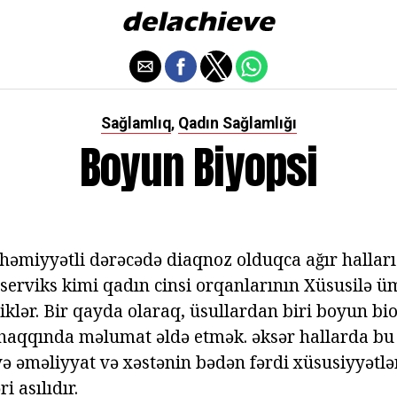
Sağlamlıq
Qadın Sağlamlığı
,
Boyun Biyopsi
həmiyyətli dərəcədə diaqnoz olduqca ağır halları
lə serviks kimi qadın cinsi orqanlarının Xüsusilə 
liklər. Bir qayda olaraq, üsullardan biri boyun b
 haqqında məlumat əldə etmək. əksər hallarda bu
 və əməliyyat və xəstənin bədən fərdi xüsusiyyətlə
i asılıdır.