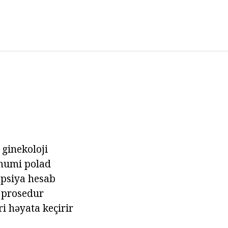
 ginekoloji
ümumi polad
iopsiya hesab
 prosedur
ri həyata keçirir