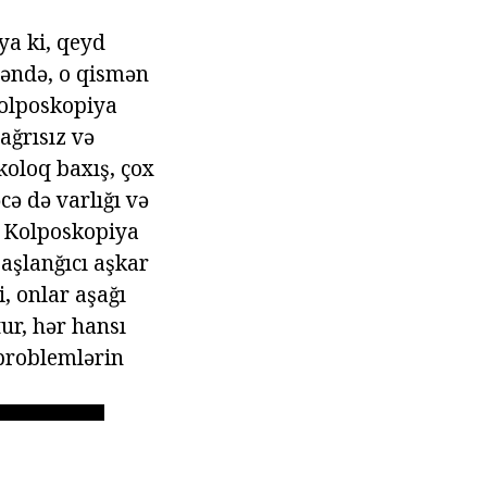
ya ki, qeyd
rəndə, o qismən
Kolposkopiya
 ağrısız və
koloq baxış, çox
cə də varlığı və
z Kolposkopiya
başlanğıcı aşkar
, onlar aşağı
tur, hər hansı
 problemlərin