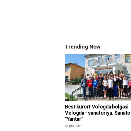
Trending Now
Best kurort Vologda bölgəsi.
Vologda - sanatoriya. Sanato
"Yantar"
Sağlamlıq