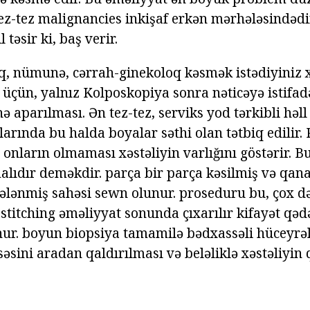
 tez-tez malignancies inkişaf erkən mərhələsindəd
 təsir ki, baş verir.
q, nümunə, cərrah-ginekoloq kəsmək istədiyiniz x
çün, yalnız Kolposkopiya sonra nəticəyə istifad
aparılması. Ən tez-tez, serviks yod tərkibli həll
larında bu halda boyalar səthi olan tətbiq edilir. 
 onların olmaması xəstəliyin varlığını göstərir.
lıdır deməkdir. parça bir parça kəsilmiş və qan
lənmiş sahəsi sewn olunur. proseduru bu, çox də
, stitching əməliyyat sonunda çıxarılır kifayət q
unur. boyun biopsiya tamamilə bədxassəli hüceyr
ssəsini aradan qaldırılması və beləliklə xəstəliy