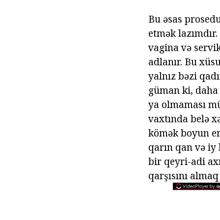
Bu əsas prosedu
etmək lazımdır.
vagina və servi
adlanır. Bu xüsu
yalnız bəzi qadı
güman ki, daha d
ya olmaması m
vaxtında belə xə
kömək boyun ero
qarın qan və iy 
bir qeyri-adi ax
qarşısını almaq