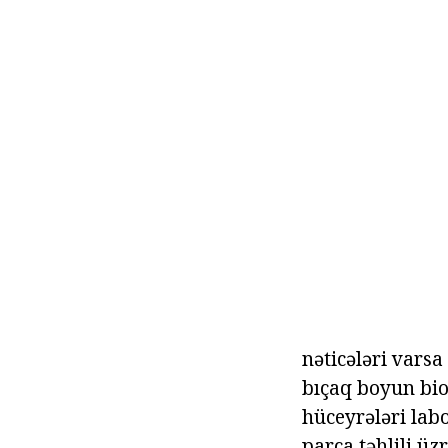
nəticələri varsa
bıçaq boyun bio
hüceyrələri labo
parça təhlili ü