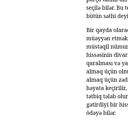
seçilə bilər. Bu
bütün səthi deyil
Bir qayda olara
müəyyən etmək ü
müstəqil nümunə 
hissəsinin divar
qaralması və ya
almaq üçün olma
almaq üçün zədə
həyata keçirilir
tətbiq tələb ol
gətirdiyi bir hi
ödəyə bilər.