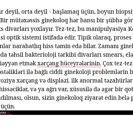
r deyil, orta deyil - başlamaq üçün, boyun biopsi
 Bir mütəxəssis ginekoloq hər hansı bir şübhə gö
ks divarları yoxlayır. Tez-tez, bu manipulyasiya 
si optik sistemi istifadə edir. Tipik olaraq, proses
nlar narahatlıq hiss təmin edə bilər. Zamanı gine
a təhsil bakterioloji tərkibi divarları smears, elə
üəyyən etmək
xərçəng hüceyrələrinin.
Çox tez-te
stəlikləri ilə bağlı ciddi ginekoloji problemlərin 
ziya xərçəng və displazi. ilk anormal təzahürləri
hissəciklər, və ya ağrı var, xüsusilə də əgər bir qo
ıdılması, olsun, sizin ginekoloq ziyarət edin belə
 üçün.