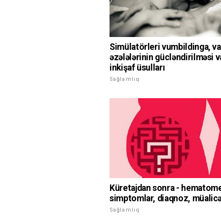
Simülatörleri vumbildinga, v
əzələlərinin gücləndirilməsi v
inkişaf üsulları
Sağlamlıq
Küretajdan sonra - hematome
simptomlar, diaqnoz, müalic
Sağlamlıq