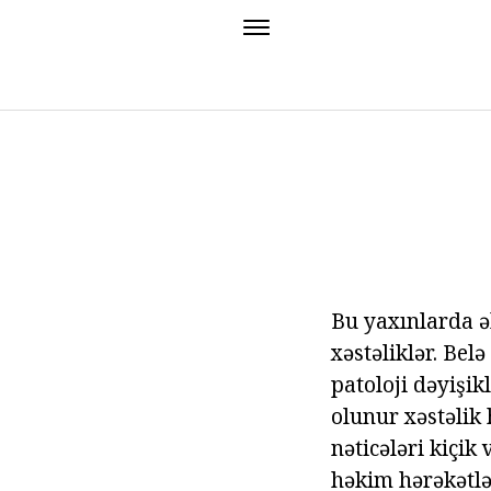
Bu yaxınlarda ə
xəstəliklər. Be
patoloji dəyişik
olunur xəstəlik
nəticələri kiçik
həkim hərəkətlər