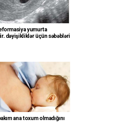
eformasiya yumurta
. dəyişikliklər üçün səbəbləri
q
 bakım ana toxum olmadığını
q