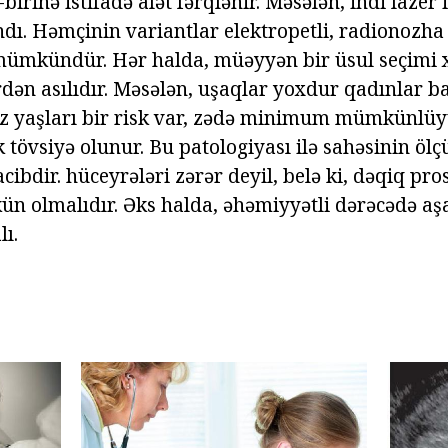
-birinə istifadə alət fərqlənir. Məsələn, indi lazer 
dı. Həmçinin variantlar elektropetli, radionozha 
 mümkündür. Hər halda, müəyyən bir üsul seçimi 
rdən asılıdır. Məsələn, uşaqlar yoxdur qadınlar 
z yaşları bir risk var, zədə minimum mümkünlüyü
tövsiyə olunur. Bu patologiyası ilə sahəsinin ölçü
ibdir. hüceyrələri zərər deyil, belə ki, dəqiq pr
 olmalıdır. Əks halda, əhəmiyyətli dərəcədə aşağ
lı.