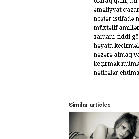
olaraq qalır, bir
əməliyyat qazan
neştər istifadə
müxtəlif amillə
zamanı ciddi gö
həyata keçirmək 
nəzərə almaq vac
keçirmək mümkün
nəticələr ehtima
Similar articles