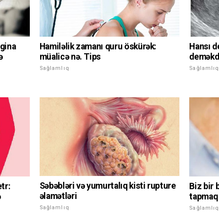
Hamiləlik zamanı quru öskürək:
agina
Hansı d
müalicə nə. Tips
ə
deməkdir
Sağlamlıq
Sağlamlı
Səbəbləri və yumurtalıq kisti rupture
tr:
Biz bir
əlamətləri
ə
tapmaq
Sağlamlıq
Sağlamlı