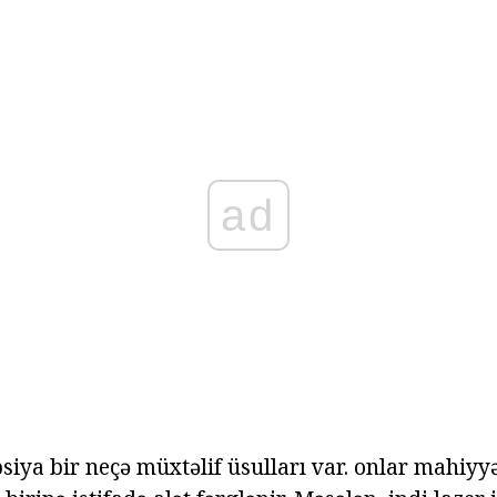
ad
siya bir neçə müxtəlif üsulları var. onlar mahiyyə