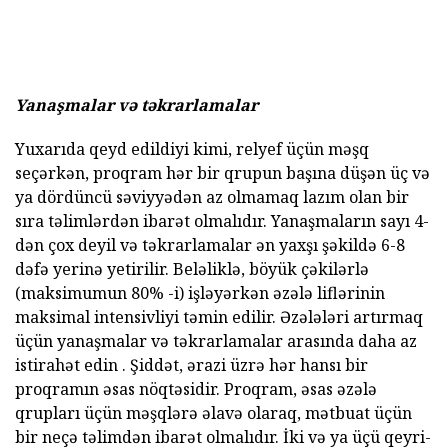
Yanaşmalar və təkrarlamalar
Yuxarıda qeyd edildiyi kimi, relyef üçün məşq
seçərkən, proqram hər bir qrupun başına düşən üç və
ya dördüncü səviyyədən az olmamaq lazım olan bir
sıra təlimlərdən ibarət olmalıdır. Yanaşmaların sayı 4-
dən çox deyil və təkrarlamalar ən yaxşı şəkildə 6-8
dəfə yerinə yetirilir. Beləliklə, böyük çəkilərlə
(maksimumun 80% -i) işləyərkən əzələ liflərinin
maksimal intensivliyi təmin edilir. Əzələləri artırmaq
üçün yanaşmalar və təkrarlamalar arasında daha az
istirahət edin . Şiddət, ərazi üzrə hər hansı bir
proqramın əsas nöqtəsidir. Proqram, əsas əzələ
qrupları üçün məşqlərə əlavə olaraq, mətbuat üçün
bir neçə təlimdən ibarət olmalıdır. İki və ya üçü qeyri-