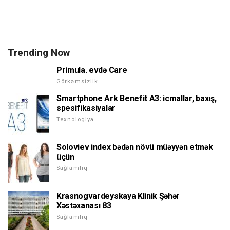
Trending Now
Primula. evdə Care
Görkəmsizlik
Smartphone Ark Benefit A3: icmallar, baxış,
spesifikasiyalar
Texnologiya
Soloviev index bədən növü müəyyən etmək
üçün
Sağlamlıq
Krasnogvardeyskaya Klinik Şəhər
Xəstəxanası 83
Sağlamlıq