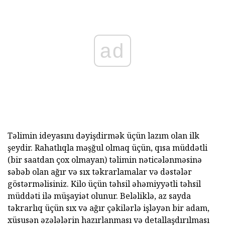
ad
Təlimin ideyasını dəyişdirmək üçün lazım olan ilk
şeydir. Rahatlıqla məşğul olmaq üçün, qısa müddətli
(bir saatdan çox olmayan) təlimin nəticələnməsinə
səbəb olan ağır və sıx təkrarlamalar və dəstələr
göstərməlisiniz. Kilo üçün təhsil əhəmiyyətli təhsil
müddəti ilə müşayiət olunur. Beləliklə, az sayda
təkrarlıq üçün sıx və ağır çəkilərlə işləyən bir adam,
xüsusən əzələlərin hazırlanması və detallaşdırılması