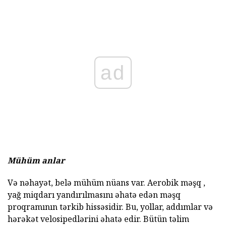
ad
Mühüm anlar
Və nəhayət, belə mühüm nüans var. Aerobik məşq ,
yağ miqdarı yandırılmasını əhatə edən məşq
proqramının tərkib hissəsidir. Bu, yollar, addımlar və
hərəkət velosipedlərini əhatə edir. Bütün təlim