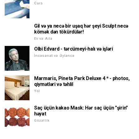
Cars
Gil və ya necə bir uşaq hər şeyi Sculpt necə
kömək dən tökürdülər!
Ev və Ailə
Olbi Edvard - tərcümeyi-halı və işləri
İncəsənət və Əyləncə
Marmaris, Pineta Park Deluxe 4 * - photos,
qiymətləri və təhlil
Yol
Saç üçün kakao Mask: Hər saç üçün "şirin"
həyat
Gözəllik