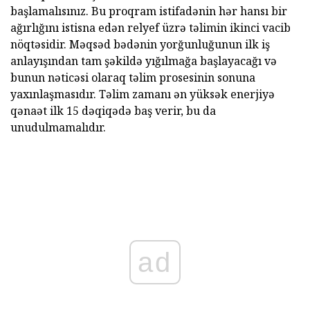
başlamalısınız. Bu proqram istifadənin hər hansı bir
ağırlığını istisna edən relyef üzrə təlimin ikinci vacib
nöqtəsidir. Məqsəd bədənin yorğunluğunun ilk iş
anlayışından tam şəkildə yığılmağa başlayacağı və
bunun nəticəsi olaraq təlim prosesinin sonuna
yaxınlaşmasıdır. Təlim zamanı ən yüksək enerjiyə
qənaət ilk 15 dəqiqədə baş verir, bu da
unudulmamalıdır.
ad