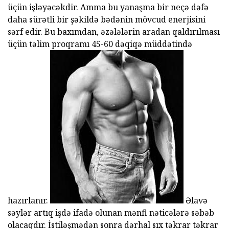
üçün işləyəcəkdir. Amma bu yanaşma bir neçə dəfə
daha sürətli bir şəkildə bədənin mövcud enerjisini
sərf edir. Bu baxımdan, əzələlərin aradan qaldırılması
üçün təlim proqramı 45-60 dəqiqə müddətində
hazırlanır.
Əlavə
səylər artıq işdə ifadə olunan mənfi nəticələrə səbəb
olacaqdır. İstiləşmədən sonra dərhal sıx təkrar təkrar