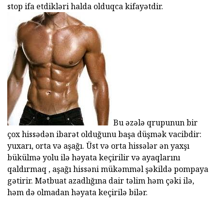
stop ifa etdikləri halda olduqca kifayətdir.
Bu əzələ qrupunun bir
çox hissədən ibarət olduğunu başa düşmək vacibdir:
yuxarı, orta və aşağı. Üst və orta hissələr ən yaxşı
bükülmə yolu ilə həyata keçirilir və ayaqlarını
qaldırmaq , aşağı hissəni mükəmməl şəkildə pompaya
gətirir. Mətbuat azadlığına dair təlim həm çəki ilə,
həm də olmadan həyata keçirilə bilər.