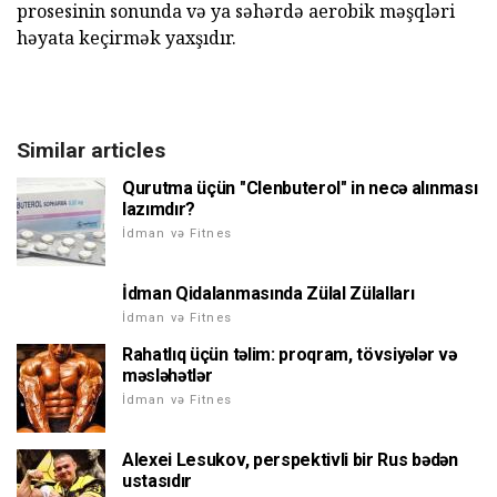
prosesinin sonunda və ya səhərdə aerobik məşqləri
həyata keçirmək yaxşıdır.
Similar articles
Qurutma üçün "Clenbuterol" in necə alınması
lazımdır?
İdman və Fitnes
İdman Qidalanmasında Zülal Zülalları
İdman və Fitnes
Rahatlıq üçün təlim: proqram, tövsiyələr və
məsləhətlər
İdman və Fitnes
Alexei Lesukov, perspektivli bir Rus bədən
ustasıdır