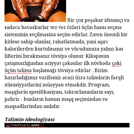
Bir çox peşəkar idmançı və
sadəcə həvəskarlar tez-tez özləri üçün hansı seçmə
sisteminin seçilməsinə seçim edirlər. Zaten önemli bir
kitlese sahip olanlar, rahatlatmada, yani aşırı
kalorilerden kurtulmanız ve vücudunuza yalnız kas
liflerini bırakmanız tövsiyə olunur. Kiloqonun
çatışmazlığından əziyyət çəkənlər ilk növbədə
çəki
üçün təlimə
başlamağı tövsiyə edirlər
.
Bizim
hazırladığımız vəzifəmiz ərazi üzrə təlimlərin fərqli
xüsusiyyətlərini müəyyən etməkdir. Proqram,
məşqlərin spesifikasiyası, təkrarlananların sayı,
pəhriz - bunların hamısı məşq seçimindən və
məqsədlərindən asılıdır.
Təlimin ideologiyası