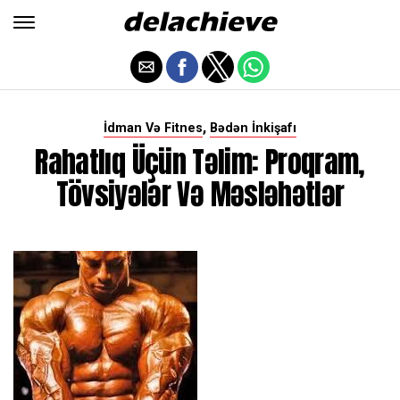
,
İdman Və Fitnes
Bədən İnkişafı
Rahatlıq Üçün Təlim: Proqram,
Tövsiyələr Və Məsləhətlər