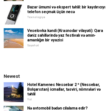
Bazar ümumi və ekspert təhlil: bir kaydırıcıyı
telefon seçmək üçün necə
Texnologiya
Veselovka kəndi (Krasnodar vilayəti): Qara
dəniz sahillərində yaz festivalı və əmin-
amanlığın bir vyazisi
Səyahət
Newest
Hotel Kamenec Nessebar 2 * (Nessebar,
Bolqarıstan) icmallar, təsviri, nömrələri və
təhlil
Yol
Nə avtomobil bədən cilalama edir?