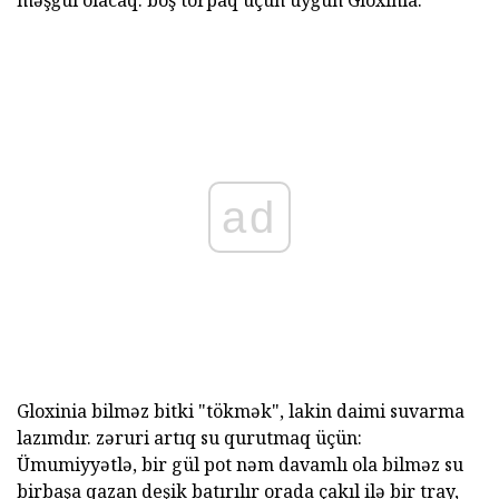
məşğul olacaq. boş torpaq üçün uyğun Gloxinia.
ad
Gloxinia bilməz bitki "tökmək", lakin daimi suvarma
lazımdır. zəruri artıq su qurutmaq üçün:
Ümumiyyətlə, bir gül pot nəm davamlı ola bilməz su
birbaşa qazan deşik batırılır orada çakıl ilə bir tray,