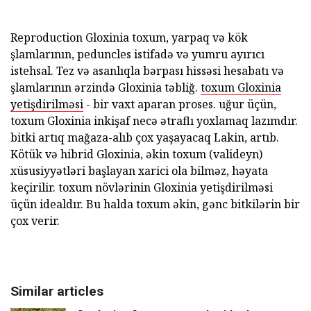
Reproduction Gloxinia toxum, yarpaq və kök
şlamlarının, peduncles istifadə və yumru ayırıcı
istehsal. Tez və asanlıqla bərpası hissəsi hesabatı və
şlamlarının ərzində Gloxinia təbliğ.
toxum Gloxinia
yetişdirilməsi
- bir vaxt aparan proses. uğur üçün,
toxum Gloxinia inkişaf necə ətraflı yoxlamaq lazımdır.
bitki artıq mağaza-alıb çox yaşayacaq Lakin, artıb.
Kötük və hibrid Gloxinia, əkin toxum (valideyn)
xüsusiyyətləri başlayan xarici ola bilməz, həyata
keçirilir. toxum növlərinin Gloxinia yetişdirilməsi
üçün idealdır. Bu halda toxum əkin, gənc bitkilərin bir
çox verir.
Similar articles