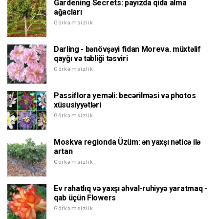
Gardening Secrets: payızda qida alma
ağacları
Görkəmsizlik
Darling - bənövşəyi fidan Moreva. müxtəlif
qayğı və təbliği təsviri
Görkəmsizlik
Passiflora yeməli: becərilməsi və photos
xüsusiyyətləri
Görkəmsizlik
Moskva regionda Üzüm: ən yaxşı nəticə ilə
artan
Görkəmsizlik
Ev rahatlıq və yaxşı əhval-ruhiyyə yaratmaq -
qab üçün Flowers
Görkəmsizlik