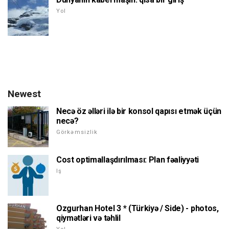
Yol
Newest
Necə öz əlləri ilə bir konsol qapısı etmək üçün
necə?
Görkəmsizlik
Cost optimallaşdırılması: Plan fəaliyyəti
Iş
Ozgurhan Hotel 3 * (Türkiyə / Side) - photos,
qiymətləri və təhlil