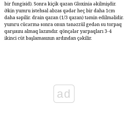
bir fungisid). Sonra kiçik qazan Gloxinia əkilmişdir.
Əkin yumru istehsal abzas qədər heç bir daha 1cm
daha səpilir. drain qazan (1/3 qazan) təmin edilməlidir.
yumru cücərmə sonra onun tənəzzül gedən su torpaq
qarşısını almaq lazımdır. qönçələr yarpaqları 3-4
ikinci cüt başlamasının ardından çəkilir.
ad