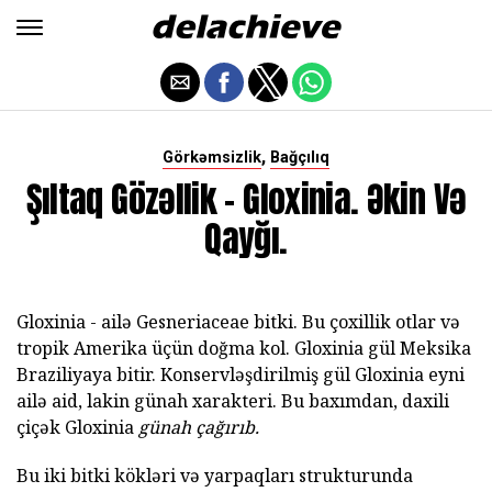
,
Görkəmsizlik
Bağçılıq
Şıltaq Gözəllik - Gloxinia. Əkin Və
Qayğı.
Gloxinia - ailə Gesneriaceae bitki. Bu çoxillik otlar və
tropik Amerika üçün doğma kol. Gloxinia gül Meksika
Braziliyaya bitir. Konservləşdirilmiş gül Gloxinia eyni
ailə aid, lakin günah xarakteri. Bu baxımdan, daxili
çiçək Gloxinia
günah çağırıb.
Bu iki bitki kökləri və yarpaqları strukturunda