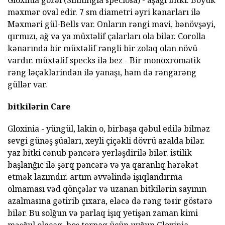
Gloxinia gözəl (Sinningia speciosa) - aşağı bitki. Böyük
məxmər oval edir. 7 sm diametri əyri kənarları ilə
Məxməri gül-Bells var. Onların rəngi mavi, bənövşəyi,
qırmızı, ağ və ya müxtəlif çalarları ola bilər. Corolla
kənarında bir müxtəlif rəngli bir zolaq olan növü
vardır. müxtəlif specks ilə bez - Bir monoxromatik
rəng ləçəklərindən ilə yanaşı, həm də rəngarəng
güllər var.
bitkilərin Care
Gloxinia - yüngül, lakin o, birbaşa qəbul edilə bilməz
sevgi günəş şüaları, xeyli çiçəkli dövrü azalda bilər.
yaz bitki cənub pəncərə yerləşdirilə bilər. istilik
başlanğıc ilə şərq pəncərə və ya qaranlıq hərəkət
etmək lazımdır. artım əvvəlində işıqlandırma
olmaması vəd qönçələr və uzanan bitkilərin sayının
azalmasına gətirib çıxara, eləcə də rəng təsir göstərə
bilər. Bu solğun və parlaq işıq yetişən zaman kimi