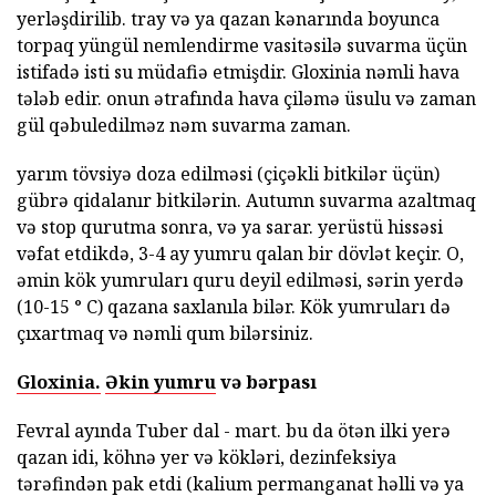
yerləşdirilib. tray və ya qazan kənarında boyunca
torpaq yüngül nemlendirme vasitəsilə suvarma üçün
istifadə isti su müdafiə etmişdir. Gloxinia nəmli hava
tələb edir. onun ətrafında hava çiləmə üsulu və zaman
gül qəbuledilməz nəm suvarma zaman.
yarım tövsiyə doza edilməsi (çiçəkli bitkilər üçün)
gübrə qidalanır bitkilərin. Autumn suvarma azaltmaq
və stop qurutma sonra, və ya sarar. yerüstü hissəsi
vəfat etdikdə, 3-4 ay yumru qalan bir dövlət keçir. O,
əmin kök yumruları quru deyil edilməsi, sərin yerdə
(10-15 ° C) qazana saxlanıla bilər. Kök yumruları də
çıxartmaq və nəmli qum bilərsiniz.
Gloxinia.
Əkin yumru
və bərpası
Fevral ayında Tuber dal - mart. bu da ötən ilki yerə
qazan idi, köhnə yer və kökləri, dezinfeksiya
tərəfindən pak etdi (kalium permanganat həlli və ya