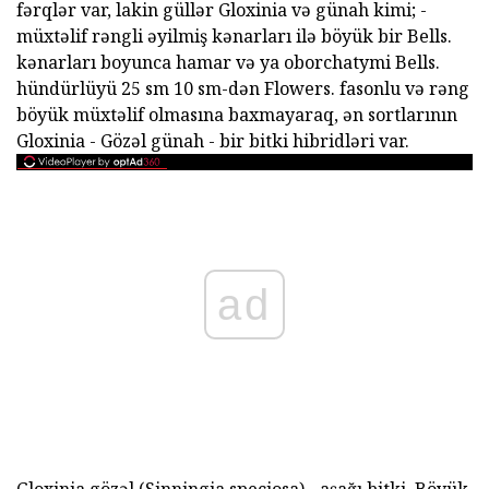
fərqlər var, lakin güllər Gloxinia və günah kimi; -
müxtəlif rəngli əyilmiş kənarları ilə böyük bir Bells.
kənarları boyunca hamar və ya oborchatymi Bells.
hündürlüyü 25 sm 10 sm-dən Flowers. fasonlu və rəng
böyük müxtəlif olmasına baxmayaraq, ən sortlarının
Gloxinia - Gözəl günah - bir bitki hibridləri var.
ad