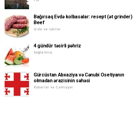
Yol
Bağırsaq Evdə kolbasalar: resept (ət grinder)
Beef
Qida və içkilər
4 gündür təsirli pəhriz
Sağlamlıq
Gürcüstan Abxaziya və Cənubi Osetiyanın
olmadan ərazisinin sahəsi
Xəbərlər və Cəmiyyət