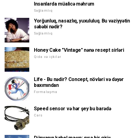
Insanlarda müalicə məhrum
Sağlamlıq
Yorğunluq, nasazlıq, yuxululuq. Bu vəziyyətin
səbəbi nədir?
Sağlamlıq
Honey Cake "Vintage" nənə resept sirləri
Qida və içkilər
Life - Bu nədir? Concept, növləri və dəyər
baxımından
Formalaşma
Speed sensor və hər şey bu barədə
Cars
Dünyanın kabel maşın: qısa bir giriş