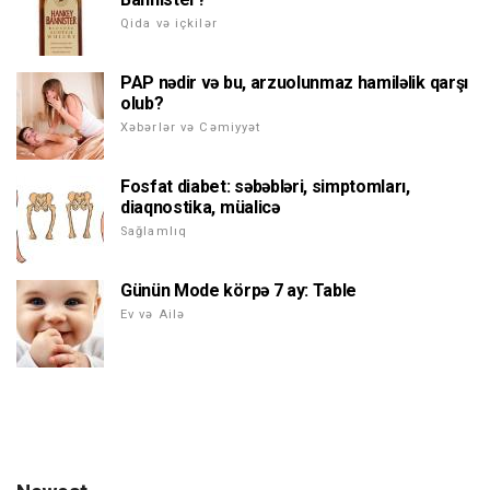
Qida və içkilər
PAP nədir və bu, arzuolunmaz hamiləlik qarşı
olub?
Xəbərlər və Cəmiyyət
Fosfat diabet: səbəbləri, simptomları,
diaqnostika, müalicə
Sağlamlıq
Günün Mode körpə 7 ay: Table
Ev və Ailə