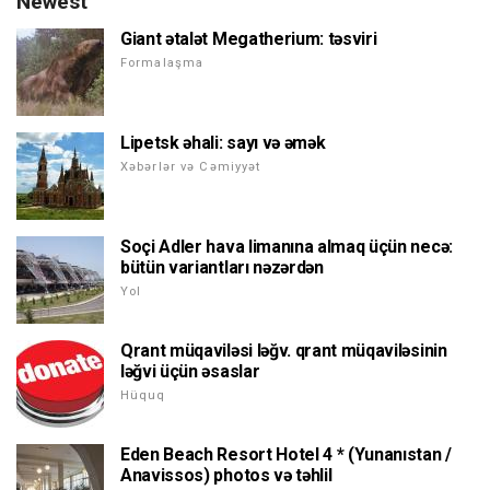
Newest
Giant ətalət Megatherium: təsviri
Formalaşma
Lipetsk əhali: sayı və əmək
Xəbərlər və Cəmiyyət
Soçi Adler hava limanına almaq üçün necə:
bütün variantları nəzərdən
Yol
Qrant müqaviləsi ləğv. qrant müqaviləsinin
ləğvi üçün əsaslar
Hüquq
Eden Beach Resort Hotel 4 * (Yunanıstan /
Anavissos) photos və təhlil