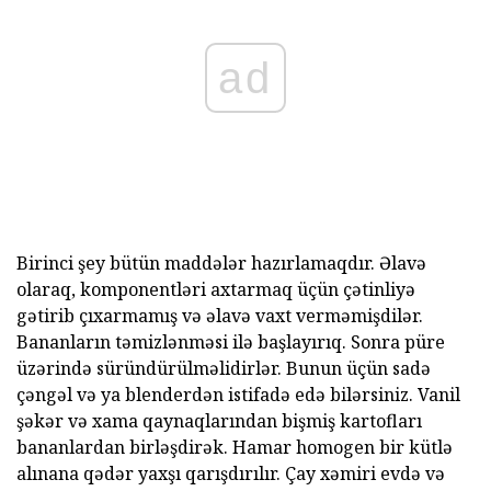
ad
Birinci şey bütün maddələr hazırlamaqdır. Əlavə
olaraq, komponentləri axtarmaq üçün çətinliyə
gətirib çıxarmamış və əlavə vaxt verməmişdilər.
Bananların təmizlənməsi ilə başlayırıq. Sonra püre
üzərində süründürülməlidirlər. Bunun üçün sadə
çəngəl və ya blenderdən istifadə edə bilərsiniz. Vanil
şəkər və xama qaynaqlarından bişmiş kartofları
bananlardan birləşdirək. Hamar homogen bir kütlə
alınana qədər yaxşı qarışdırılır. Çay xəmiri evdə və