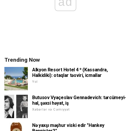
ad
Trending Now
Alkyon Resort Hotel 4 * (Kassandra,
Halkidiki): otaqlar təsviri, icmallar
Yol
Butusov Vyaçeslav Gennadevich: tərcümeyi-
hal, şəxsi həyat, iş
Xəbərlər və Cəmiyyət
Nə yaxşı məşhur viski edir "Hankey
Bannister?"