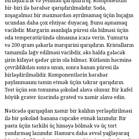
birləşdiririk və yenidən qarışdırırıq. Komponentlər
bir-biri ilə bərabər qarışdırılmalıdır. Soda,
xoşagəlməz bir məxmərdən ayrılmamaq üçün bıçağın
ucundan daha çox ehtiyac duyacaq. Bunu aşmamaq
vacibdir. Margarin asanlıqla püresi ola bilməsi üçün
oda temperatüründə olmasına icazə verin. Yumurta
və 200 qram şəkərlə marqarini qarışdırın. Kristalların
tamamilə ləğv edilməsi vacibdir, əks halda gələcək
şirin kifayət qədər şirin ola bilməz. Kütlənin həcminə
çevrildikdən sonra unun, sonra banan püresi ilə
birləşdirilməlidir. Komponentlərin bərabər
paylanmasını təmin etmək üçün təkrar qarışdırın.
Test üçün son toxunma şokolad əlavə olunur. Bir kafel
böyük grater üzərində grated və xəmir əlavə edin.
Nəticədə qarışıqdan xəmir bir kalıbın yerləşdirilməsi
ilə bir şokolad-banana cupcake etmək lazımdır. Bir
pasta üçün tərkibi üç hissəyə bölmək və üç tort
yandırmaq lazımdır. Hamuru daha əvvəl yağlayaraq