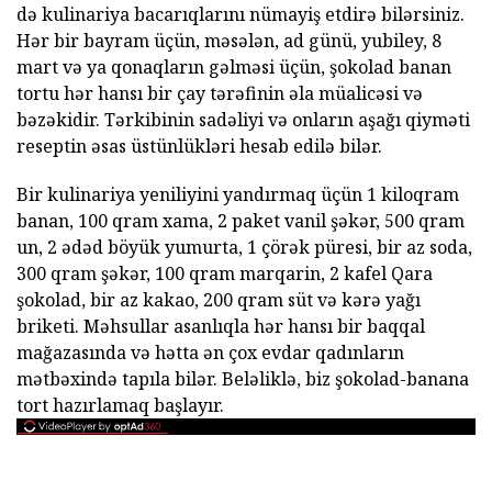
də kulinariya bacarıqlarını nümayiş etdirə bilərsiniz.
Hər bir bayram üçün, məsələn, ad günü, yubiley, 8
mart və ya qonaqların gəlməsi üçün, şokolad banan
tortu hər hansı bir çay tərəfinin əla müalicəsi və
bəzəkidir. Tərkibinin sadəliyi və onların aşağı qiyməti
reseptin əsas üstünlükləri hesab edilə bilər.
Bir kulinariya yeniliyini yandırmaq üçün 1 kiloqram
banan, 100 qram xama, 2 paket vanil şəkər, 500 qram
un, 2 ədəd böyük yumurta, 1 çörək püresi, bir az soda,
300 qram şəkər, 100 qram marqarin, 2 kafel Qara
şokolad, bir az kakao, 200 qram süt və kərə yağı
briketi. Məhsullar asanlıqla hər hansı bir baqqal
mağazasında və hətta ən çox evdar qadınların
mətbəxində tapıla bilər. Beləliklə, biz şokolad-banana
tort hazırlamaq başlayır.