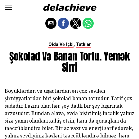
,
Qida Və Içki
Tatlılar
Şokolad Və Banan Tortu. Yemək
Sirri
Böyüklərdən və uşaqlardan ən çox sevilən
şirniyyatlardan biri şokolad banan tortudur. Tarif çox
sadədir. Lazım olan hər şey dadlı bir şey bişirmək
arzusudur. Bundan əlavə, evdə bişirilmiş incəlik yalnız
sizə yaxın olanları xahiş etsin, həm də qonaqları da
təəccübləndirə bilər. Bir az vaxt və enerji sərf edərək,
yalnız sevdiyiniz kəsləri təəccübləndirə bilməz, həm