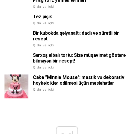
Prag tort: yemək tərifləri
Qida və içki
Tez pişik
Qida və içki
Bir kubokda qəlyanaltı: dadlı və sürətli bir
resept
Qida və içki
Sərxoş albalı tortu: Sizə müqavimət göstərə
bilməyən bir resept!
Qida və içki
Cake "Minnie Mouse": mastik və dekorativ
heykəlciklər edilməsi üçün məsləhətlər
Qida və içki