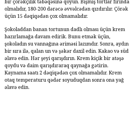
bir çörəkçilik təbəqəsinə qoyun. Bişmiş tortlar fırında
olmalıdır, 180-200 dərəcə əvvəlcədən qızdırılır. Çörək
üçün 15 dəqiqədən çox olmamalıdır.
Şokoladdan banan tortunun dadlı olması üçün krem
hazırlamağa davam edirik. Bunu etmək üçün,
şokoladın su vannağına əriməsi lazımdır. Sonra, aydın
bir sıra ilə, qalan un və şəkər daxil edin. Kakao və süd
əlavə edin. Hər şeyi qarışdırın. Krem kiçik bir atəşə
qoydu və daim qarışdıraraq qaynağa gətirin.
Kaynama saatı 2 dəqiqədən çox olmamalıdır. Krem
otaq temperaturu qədər soyuduqdan sonra ona yağ
əlavə edin.