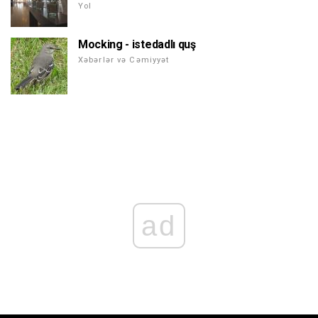
Yol
Mocking - istedadlı quş
Xəbərlər və Cəmiyyət
ad