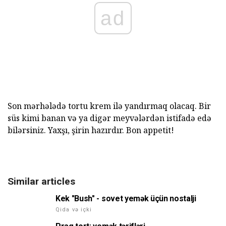
ad
Son mərhələdə tortu krem ilə yandırmaq olacaq. Bir
süs kimi banan və ya digər meyvələrdən istifadə edə
bilərsiniz. Yaxşı, şirin hazırdır. Bon appetit!
Similar articles
Kek "Bush" - sovet yemək üçün nostalji
Qida və içki