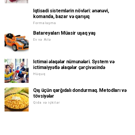
Iqtisadi sistemlərin növləri: ənənəvi,
komanda, bazar və qarışıq
Formalaşma
Batareyaları Müasir uşaq yaş
Ev və Ailə
Ictimai əlaqələr nümunələri. System və
ictimaiyyətlə əlaqələr çərçivəsində
Hüquq
Qış üçün qarğıdalı dondurmaq. Metodları və
tövsiyələr
Qida və içkilər