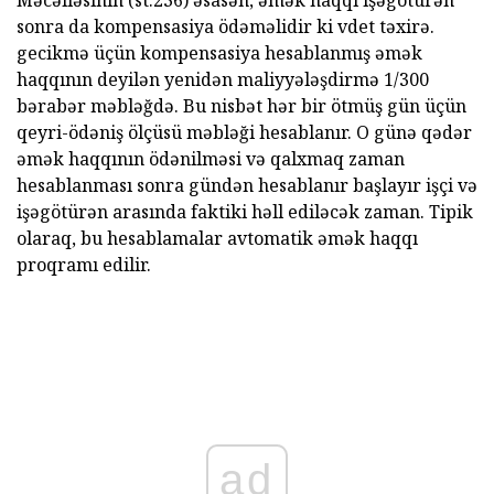
Məcəlləsinin (st.236) əsasən, əmək haqqı işəgötürən
sonra da kompensasiya ödəməlidir ki vdet təxirə.
gecikmə üçün kompensasiya hesablanmış əmək
haqqının deyilən yenidən maliyyələşdirmə 1/300
bərabər məbləğdə. Bu nisbət hər bir ötmüş gün üçün
qeyri-ödəniş ölçüsü məbləği hesablanır. O günə qədər
əmək haqqının ödənilməsi və qalxmaq zaman
hesablanması sonra gündən hesablanır başlayır işçi və
işəgötürən arasında faktiki həll ediləcək zaman. Tipik
olaraq, bu hesablamalar avtomatik əmək haqqı
proqramı edilir.
ad