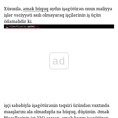
Xüsusilə,
əmək hüquq
aydın işəgötürən onun maliyyə
işlər vəziyyəti asılı olmayaraq işçilərinin iş üçün
ödəməlidir ki.
ad
işçi səbəbiylə işəgötürənin təqsiri üzündən vaxtında
maaşlarını ala olmadıqda nə hüquq, düşünün. Əmək