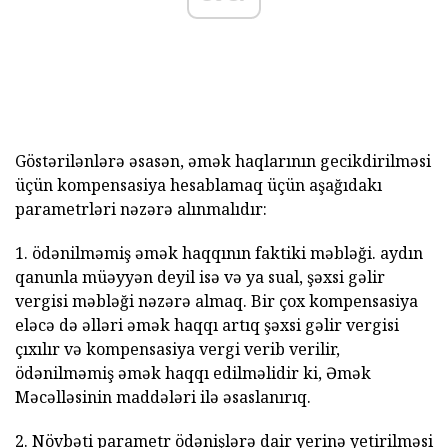
Göstərilənlərə əsasən, əmək haqlarının gecikdirilməsi
üçün kompensasiya hesablamaq üçün aşağıdakı
parametrləri nəzərə alınmalıdır:
1. ödənilməmiş əmək haqqının faktiki məbləği. aydın
qanunla müəyyən deyil isə və ya sual, şəxsi gəlir
vergisi məbləği nəzərə almaq. Bir çox kompensasiya
eləcə də əlləri əmək haqqı artıq şəxsi gəlir vergisi
çıxılır və kompensasiya vergi verib verilir,
ödənilməmiş əmək haqqı edilməlidir ki, Əmək
Məcəlləsinin maddələri ilə əsaslanırıq.
2. Növbəti parametr ödənişlərə dair yerinə yetirilməsi