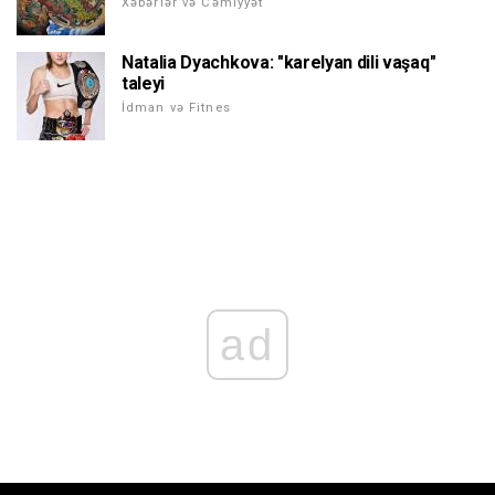
Xəbərlər və Cəmiyyət
Natalia Dyachkova: "karelyan dili vaşaq"
taleyi
İdman və Fitnes
ad