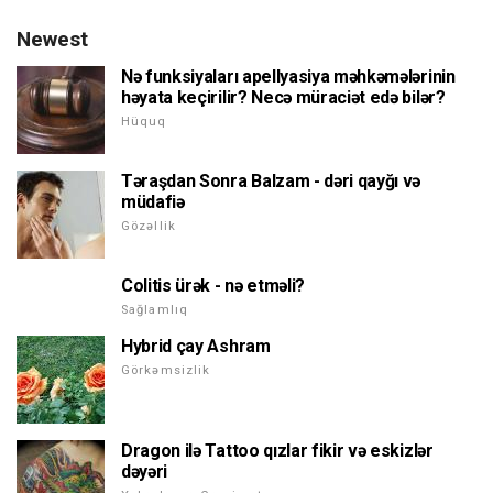
Newest
Nə funksiyaları apellyasiya məhkəmələrinin
həyata keçirilir? Necə müraciət edə bilər?
Hüquq
Təraşdan Sonra Balzam - dəri qayğı və
müdafiə
Gözəllik
Colitis ürək - nə etməli?
Sağlamlıq
Hybrid çay Ashram
Görkəmsizlik
Dragon ilə Tattoo qızlar fikir və eskizlər
dəyəri