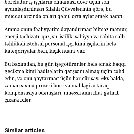
borcludur iş işçilərin olmaması dövr üçün son
aydınlaşdırılması Silahlı Qüvvələrinin görə, bu
müddət ərzində onları qəbul orta aylıq əmək haqqı.
Amma onun fəaliyyətini dayandırmaq bilməz məmur,
enerji təchizatı, qaz, su, istilik, səhiyyə və rabitə cəlb
təhlükəli istehsal personal işçi kimi işçilərin belə
kateqoriyalar bəri, kiçik nüans var.
Bu baxımdan, bu gün işəgötürənlər belə əmək haqqı
gecikmə kimi hadisələrin qarşısını almaq üçün cəhd
edin, və onu qaytarmaq üçün hər cür səy. Əks halda,
zaman sıxma prosesi borc və məbləği artacaq
kompensasiya ödənişləri, müəssisənin iflas gətirib
çıxara bilər.
Similar articles