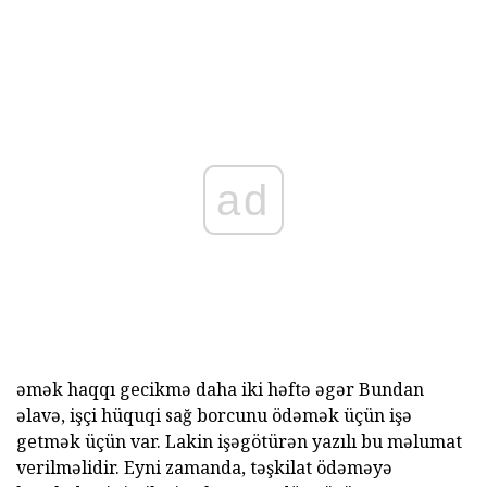
ad
əmək haqqı gecikmə daha iki həftə əgər Bundan
əlavə, işçi hüquqi sağ borcunu ödəmək üçün işə
getmək üçün var. Lakin işəgötürən yazılı bu məlumat
verilməlidir. Eyni zamanda, təşkilat ödəməyə