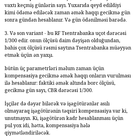
vaxtı keçmiş günlərin sayı. Yuxarıda qeyd edildiyi
kimi ödəmə ediləcək zaman əmək haqqı gecikmə gün
sonra gündən hesablanır. Və gün ödənilməsi barədə.
3. Və son variant - bu RF Tsentrabanka uçot dərəcəsi
1/300 edir. onun ölçüsü daim dəyişən olduğundan,
bahis çox ölçüsü rəsmi saytına Tsentrabanka müəyyən
etmək üçün ən yaxşı.
bütün üç parametrləri məlum zaman üçün
kompensasiya gecikmə əmək haqqı onların vurulması
ilə hesablanır: faktiki əmək altında borc ölçüsü,
gecikmə gün sayı, CBR dərəcəsi 1/300.
İşçilər də dəyər bilərək və işəgötürənlər asılı
olmayaraq işəgötürənin təqsiri kompensasiya var ki,
unutmayın. Ki, işəgötürən kadr hesablanması üçün
pul yox idi, hətta, kompensasiya hələ
qiymətləndiriləcək.