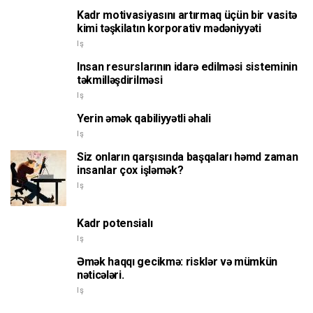
Kadr motivasiyasını artırmaq üçün bir vasitə
kimi təşkilatın korporativ mədəniyyəti
Iş
Insan resurslarının idarə edilməsi sisteminin
təkmilləşdirilməsi
Iş
Yerin əmək qabiliyyətli əhali
Iş
Siz onların qarşısında başqaları həmd zaman
insanlar çox işləmək?
Iş
Kadr potensialı
Iş
Əmək haqqı gecikmə: risklər və mümkün
nəticələri.
Iş