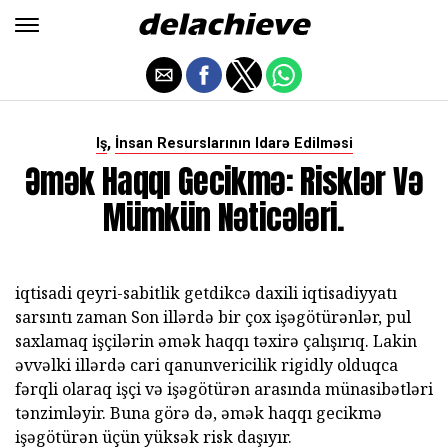
,
Iş
İnsan Resurslarının Idarə Edilməsi
Əmək Haqqı Gecikmə: Risklər Və
Mümkün Nəticələri.
iqtisadi qeyri-sabitlik getdikcə daxili iqtisadiyyatı
sarsıntı zaman Son illərdə bir çox işəgötürənlər, pul
saxlamaq işçilərin əmək haqqı təxirə çalışırıq. Lakin
əvvəlki illərdə cari qanunvericilik rigidly olduqca
fərqli olaraq işçi və işəgötürən arasında münasibətləri
tənzimləyir. Buna görə də, əmək haqqı gecikmə
işəgötürən üçün yüksək risk daşıyır.