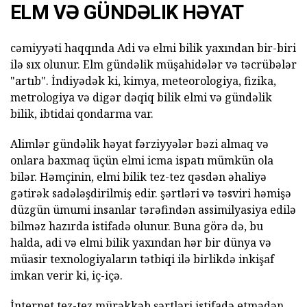
ELM VƏ GÜNDƏLIK HƏYAT
cəmiyyəti haqqında Adi və elmi bilik yaxından bir-biri
ilə sıx olunur. Elm gündəlik müşahidələr və təcrübələr
"artıb". İndiyədək ki, kimya, meteorologiya, fizika,
metrologiya və digər dəqiq bilik elmi və gündəlik
bilik, ibtidai qondarma var.
Alimlər gündəlik həyat fərziyyələr bəzi almaq və
onlara baxmaq üçün elmi icma ispatı mümkün ola
bilər. Həmçinin, elmi bilik tez-tez qəsdən əhaliyə
gətirək sadələşdirilmiş edir. şərtləri və təsviri həmişə
düzgün ümumi insanlar tərəfindən assimilyasiya edilə
bilməz hazırda istifadə olunur. Buna görə də, bu
halda, adi və elmi bilik yaxından hər bir dünya və
müasir texnologiyaların tətbiqi ilə birlikdə inkişaf
imkan verir ki, iç-içə.
İnternet tez-tez mürəkkəb şərtləri istifadə etmədən,