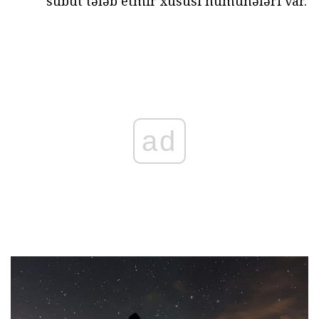
sübut tələb etmir xüsusi nümunələri var.
ad