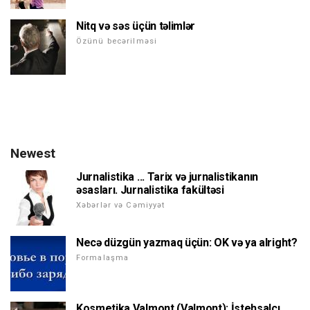
Nitq və səs üçün təlimlər
Özünü becərilməsi
Newest
Jurnalistika ... Tarix və jurnalistikanın
əsasları. Jurnalistika fakültəsi
Xəbərlər və Cəmiyyət
Necə düzgün yazmaq üçün: OK və ya alright?
Formalaşma
Kosmetika Valmont (Valmont): İstehsalçı