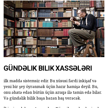
GÜNDƏLIK BILIK XASSƏLƏRI
ilk maddə sistemsiz edir. Bu xüsusi fərdi inkişaf və
yeni bir şey öyrənmək üçün hazır həmişə deyil. Bu,
onu əhatə edən bütün üçün azuqə ilə təmin edə bilər.
Və gündəlik bilik başa bəzən baş verəcək.