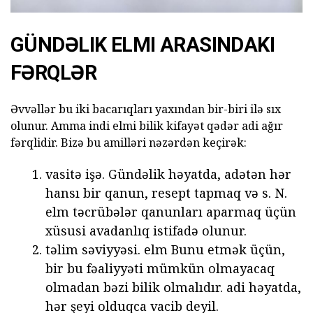
GÜNDƏLIK ELMI ARASINDAKI
FƏRQLƏR
Əvvəllər bu iki bacarıqları yaxından bir-biri ilə sıx
olunur. Amma indi elmi bilik kifayət qədər adi ağır
fərqlidir. Bizə bu amilləri nəzərdən keçirək:
vasitə işə. Gündəlik həyatda, adətən hər
hansı bir qanun, resept tapmaq və s. N.
elm təcrübələr qanunları aparmaq üçün
xüsusi avadanlıq istifadə olunur.
təlim səviyyəsi. elm Bunu etmək üçün,
bir bu fəaliyyəti mümkün olmayacaq
olmadan bəzi bilik olmalıdır. adi həyatda,
hər şeyi olduqca vacib deyil.