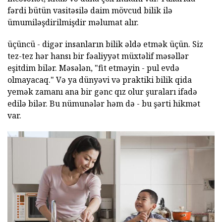
fərdi bütün vasitəsilə daim mövcud bilik ilə
ümumiləşdirilmişdir məlumat alır.
üçüncü - digər insanların bilik əldə etmək üçün. Siz
tez-tez hər hansı bir fəaliyyət müxtəlif məsəllər
eşitdim bilər. Məsələn, "fit etməyin - pul evdə
olmayacaq." Və ya dünyəvi və praktiki bilik qida
yemək zamanı ana bir gənc qız olur şuraları ifadə
edilə bilər. Bu nümunələr həm də - bu şərti hikmət
var.