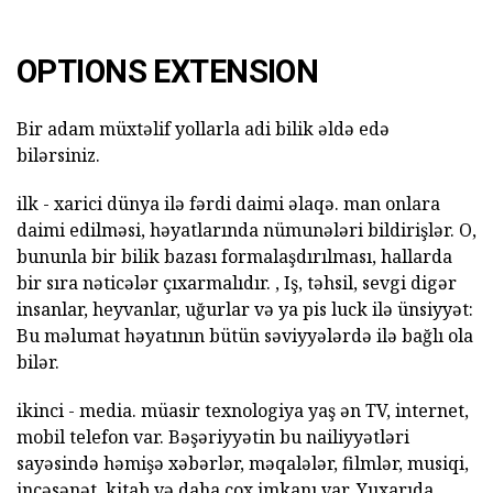
OPTIONS EXTENSION
Bir adam müxtəlif yollarla adi bilik əldə edə
bilərsiniz.
ilk - xarici dünya ilə fərdi daimi əlaqə. man onlara
daimi edilməsi, həyatlarında nümunələri bildirişlər. O,
bununla bir bilik bazası formalaşdırılması, hallarda
bir sıra nəticələr çıxarmalıdır. , Iş, təhsil, sevgi digər
insanlar, heyvanlar, uğurlar və ya pis luck ilə ünsiyyət:
Bu məlumat həyatının bütün səviyyələrdə ilə bağlı ola
bilər.
ikinci - media. müasir texnologiya yaş ən TV, internet,
mobil telefon var. Bəşəriyyətin bu nailiyyətləri
sayəsində həmişə xəbərlər, məqalələr, filmlər, musiqi,
incəsənət, kitab və daha çox imkanı var. Yuxarıda