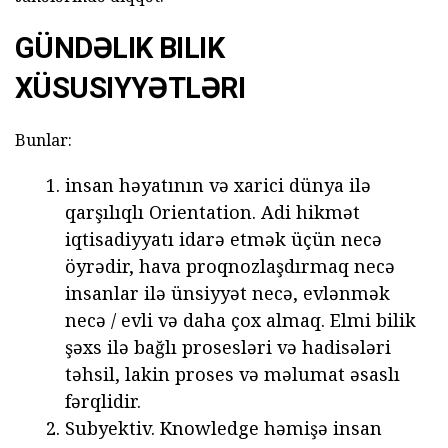
GÜNDƏLIK BILIK
XÜSUSIYYƏTLƏRI
Bunlar:
insan həyatının və xarici dünya ilə
qarşılıqlı Orientation. Adi hikmət
iqtisadiyyatı idarə etmək üçün necə
öyrədir, hava proqnozlaşdırmaq necə
insanlar ilə ünsiyyət necə, evlənmək
necə / evli və daha çox almaq. Elmi bilik
şəxs ilə bağlı prosesləri və hadisələri
təhsil, lakin proses və məlumat əsaslı
fərqlidir.
Subyektiv. Knowledge həmişə insan