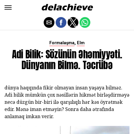
,
Formalaşma
Elm
Adi Bilik: Sözünün Əhəmiyyəti.
Dünyanın Bilmə. Təcrübə
dünya haqqında fikir olmayan insan yaşaya bilməz.
Adi bilik mümkün çox nəsillərin hikmət birləşdirməyə
necə düzgün bir-biri ilə qarşılıqlı hər kəs öyrətmək
edir. Mənə iman etməyin? Sonra daha ətrafında
anlamaq imkan verir.