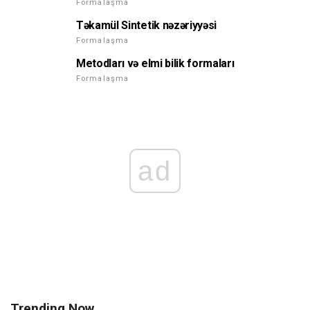
Formalaşma
Təkamül Sintetik nəzəriyyəsi
Formalaşma
Metodları və elmi bilik formaları
Formalaşma
ad
Trending Now