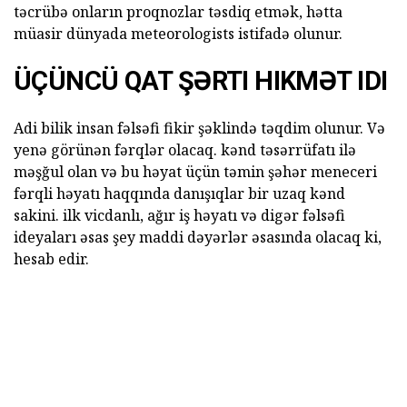
təcrübə onların proqnozlar təsdiq etmək, hətta
müasir dünyada meteorologists istifadə olunur.
ÜÇÜNCÜ QAT ŞƏRTI HIKMƏT IDI
Adi bilik insan fəlsəfi fikir şəklində təqdim olunur. Və
yenə görünən fərqlər olacaq. kənd təsərrüfatı ilə
məşğul olan və bu həyat üçün təmin şəhər meneceri
fərqli həyatı haqqında danışıqlar bir uzaq kənd
sakini. ilk vicdanlı, ağır iş həyatı və digər fəlsəfi
ideyaları əsas şey maddi dəyərlər əsasında olacaq ki,
hesab edir.