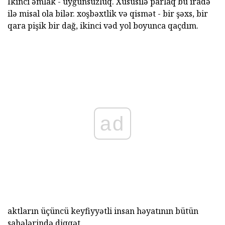
İkinci əmlak - uyğunsuzluq. Xüsusilə parlaq bu iradə
ilə misal ola bilər. xoşbəxtlik və qismət - bir şəxs, bir
qara pişik bir dağ, ikinci vəd yol boyunca qaçdım.
ad
aktların üçüncü keyfiyyətli insan həyatının bütün
sahələrində diqqət.