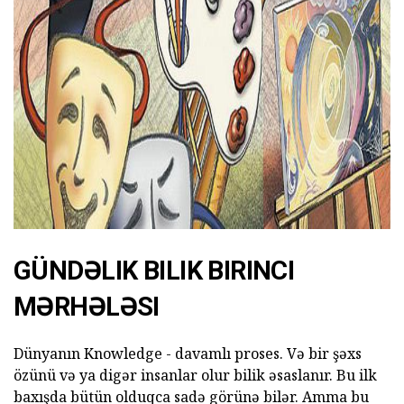
ad
GÜNDƏLIK BILIK BIRINCI
MƏRHƏLƏSI
Dünyanın Knowledge - davamlı proses. Və bir şəxs
özünü və ya digər insanlar olur bilik əsaslanır. Bu ilk
baxışda bütün olduqca sadə görünə bilər. Amma bu