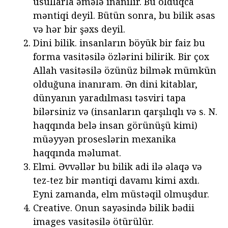
üsullarla əmələ inanılır. Bu olduqca
məntiqi deyil. Bütün sonra, bu bilik əsas
və hər bir şəxs deyil.
Dini bilik. insanların böyük bir faiz bu
forma vasitəsilə özlərini bilirik. Bir çox
Allah vasitəsilə özünüz bilmək mümkün
olduğuna inanıram. Ən dini kitablar,
dünyanın yaradılması təsviri tapa
bilərsiniz və (insanların qarşılıqlı və s. N.
haqqında belə insan görünüşü kimi)
müəyyən proseslərin mexanika
haqqında məlumat.
Elmi. Əvvəllər bu bilik adi ilə əlaqə və
tez-tez bir məntiqi davamı kimi axdı.
Eyni zamanda, elm müstəqil olmuşdur.
Creative. Onun sayəsində bilik bədii
images vasitəsilə ötürülür.