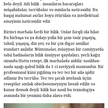
belə deyil. Adi bilik - insanların bacarıqları
müşahidələr, təcrübələr və minlərlə nəticəsidir. Bu
baqaj məlumat əsrlər boyu ötürülən və intellektual
əməyinin nəticəsidir edir.
Birinci mərhələ fərdi bir bilik. Onlar fərqli ola bilər.
Bu birbaşa və ya dolayı yolla bir şəxs təsir yaşayış,
təhsil, yaşayış, din yer, və bir çox digər amillər
standart asılıdır. Nümunələr, müəyyən bir cəmiyyətdə
təbii hadisələrin bilik ünsiyyət qaydaları. yerli kağız
oxundu Hətta resept, ilk mərhələdə aiddir. nəsildən-
nəslə aşağı qəbul bilik də 1-ci səviyyəli məxsusdur. Bir
professional kimi yığılmış və tez-tez bir ailə işidir
adlanır Bu təcrübə. Tez-tez şərab istehsalı üçün
reseptlər əmlak obschesemeynym hesab edilir və
kənar demək deyil. bilik hər nəsil bu texnologiya
əsasında bir yenisini daha əlavə etdi.