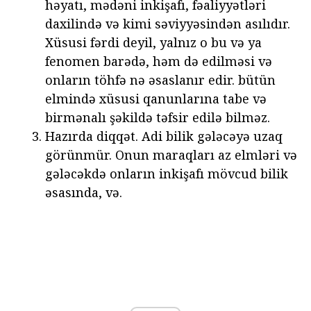
həyatı, mədəni inkişafı, fəaliyyətləri
daxilində və kimi səviyyəsindən asılıdır.
Xüsusi fərdi deyil, yalnız o bu və ya
fenomen barədə, həm də edilməsi və
onların töhfə nə əsaslanır edir. bütün
elmində xüsusi qanunlarına tabe və
birmənalı şəkildə təfsir edilə bilməz.
Hazırda diqqət. Adi bilik gələcəyə uzaq
görünmür. Onun maraqları az elmləri və
gələcəkdə onların inkişafı mövcud bilik
əsasında, və.