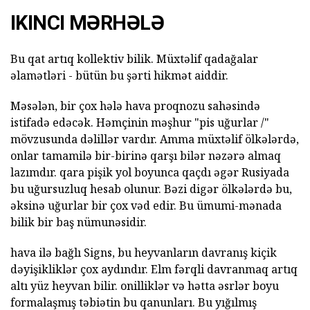
IKINCI MƏRHƏLƏ
Bu qat artıq kollektiv bilik. Müxtəlif qadağalar
əlamətləri - bütün bu şərti hikmət aiddir.
Məsələn, bir çox hələ hava proqnozu sahəsində
istifadə edəcək. Həmçinin məşhur "pis uğurlar /"
mövzusunda dəlillər vardır. Amma müxtəlif ölkələrdə,
onlar tamamilə bir-birinə qarşı bilər nəzərə almaq
lazımdır. qara pişik yol boyunca qaçdı əgər Rusiyada
bu uğursuzluq hesab olunur. Bəzi digər ölkələrdə bu,
əksinə uğurlar bir çox vəd edir. Bu ümumi-mənada
bilik bir baş nümunəsidir.
hava ilə bağlı Signs, bu heyvanların davranış kiçik
dəyişikliklər çox aydındır. Elm fərqli davranmaq artıq
altı yüz heyvan bilir. onilliklər və hətta əsrlər boyu
formalaşmış təbiətin bu qanunları. Bu yığılmış