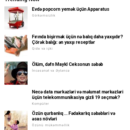
Evdə popcorn yemək üçün Apparatus
Görkəmsizlik
Fırında bişirmək üçün nə balıq daha yaxşıdır?
Çörək balığı: ən yaxşı reseptlər
Qida və içki
Ölüm, dəfn Maykl Ceksonun səbəb
İncəsənət və Əyləncə
Necə data mərkəzləri və məlumat mərkəzləri
üçün telekommunikasiya gizli 19 seçmək?
Kompüter
Özün qurbanlıq ... Fədakarlıq səbəbləri və
əsas növləri
Özünü mükəmməllik