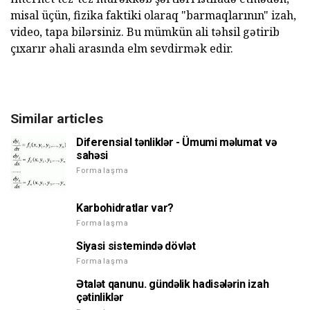
misal üçün, fizika faktiki olaraq "barmaqlarının" izah,
video, tapa bilərsiniz. Bu mümkün ali təhsil gətirib
çıxarır əhali arasında elm sevdirmək edir.
Similar articles
Diferensial tənliklər - Ümumi məlumat və
sahəsi
Formalaşma
Karbohidratlar var?
Formalaşma
Siyasi sistemində dövlət
Formalaşma
Ətalət qanunu. gündəlik hadisələrin izah
çətinliklər