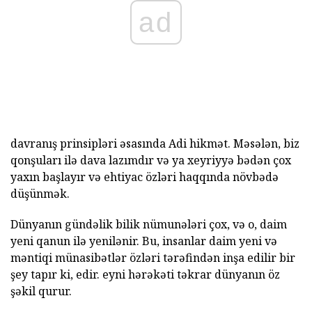
ad
davranış prinsipləri əsasında Adi hikmət. Məsələn, biz
qonşuları ilə dava lazımdır və ya xeyriyyə bədən çox
yaxın başlayır və ehtiyac özləri haqqında növbədə
düşünmək.
Dünyanın gündəlik bilik nümunələri çox, və o, daim
yeni qanun ilə yenilənir. Bu, insanlar daim yeni və
məntiqi münasibətlər özləri tərəfindən inşa edilir bir
şey tapır ki, edir. eyni hərəkəti təkrar dünyanın öz
şəkil qurur.