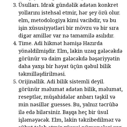
Üsulları. Idrak gündəlik adətən konkret
yollarını istehsal etmir, hər şey özü olur.
elm, metodologiya kimi vacibdir, və bu
işin xüsusiyyətləri bir mövzu və bir sıra
digər amillər var nə tamamilə asılıdır.
Time. Adi hikmət həmişə Hazırda
yönəldilmişdir. Elm, lakin uzaq gələcəkdə
görünür və daim gələcəkdə bəşəriyyətin
daha yaxşı bir həyat üçün qəbul bilik
təkmilləşdirilməsi.
Orijinallik. Adi bilik sistemli deyil.
görünür məlumat adətən bilik, məlumat,
reseptlər, müşahidələr anbarı təşkil və
min nəsillər guesses. Bu, yalnız təcrübə
ilə edə bilərsiniz. Başqa heç bir üsul
işləməyəcək. Elm, lakin təkzibedilməz və