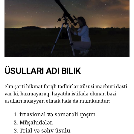
ÜSULLARI ADI BILIK
elm şərti hikmət fərqli tədbirlər xüsusi məcburi dəsti
var ki, baxmayaraq, həyatda istifadə olunan bəzi
üsulları müəyyən etmək hələ də mümkündür:
irrasional və səmərəli qoşun.
Müşahidələr.
Trial və səhv üsulu.