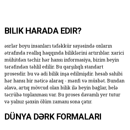
BILIK HARADA EDIR?
əsrlər boyu insanları təfəkkür sayəsində onların
ətrafında reallıq haqqında biliklərini artırıblar. xarici
mühitdən təchiz hər hansı informasiya, bizim beyin
tərəfindən təhlil edilir. Bu qarşılıqlı standart
prosesdir. bu və adi bilik inşa edilmişdir. hesab sahibi
hər hansı bir nəticə alaraq - mənfi və müsbət. Bundan
əlavə, artıq mövcud olan bilik ilə beyin bağlar, belə
təcrübə toplanması var. Bu proses davamlı yer tutur
və yalnız şəxsin ölüm zamanı sona çatır.
DÜNYA DƏRK FORMALARI