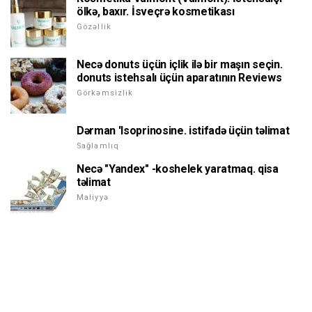
ölkə, baxır. İsveçrə kosmetikası
Gözəllik
Necə donuts üçün içlik ilə bir maşın seçin.
donuts istehsalı üçün aparatının Reviews
Görkəmsizlik
Dərman 'Isoprinosine. istifadə üçün təlimat
Sağlamlıq
Necə "Yandex" -koshelek yaratmaq. qisa
təlimat
Maliyyə