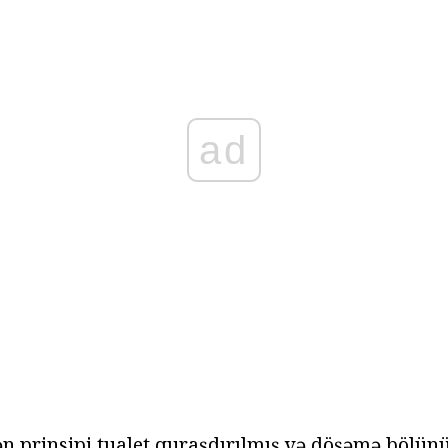
ad
rən prinsipi tualet quraşdırılmış və döşəmə bölün