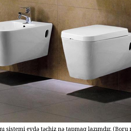
nı sistemi evdə təchiz nə tapmaq lazımdır. (Boru