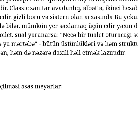
ir. Classic sanitar avadanlıq, əlbəttə, ikinci hesab
edir. gizli boru və sistern olan arxasında Bu yekun
lə bilər. mümkün yer saxlamaq üçün edir yaxın 
ilet. sual yaranarsa: "Necə bir tualet oturacağı 
ə ya mərtəbə" - bütün üstünlükləri və həm strukt
ən, həm də nəzərə daxili həll etmək lazımdır.
eçilməsi əsas meyarlar: