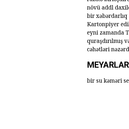
növü addl daxild
bir xəbərdarlıq 
Kartonpiyer edi
eyni zamanda To
quraşdırılmış v
cəhətləri nəzərd
MEYARLAR
bir su kəməri s