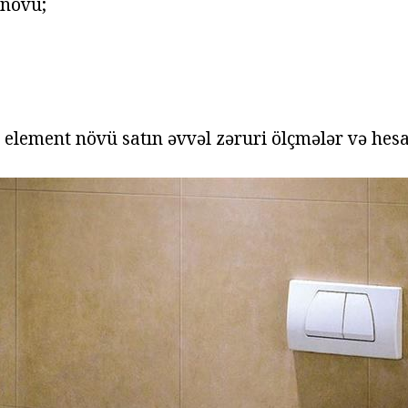
 növü;
 element növü satın əvvəl zəruri ölçmələr və he