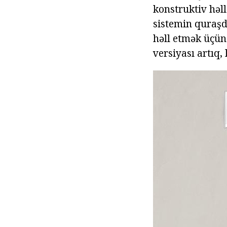
konstruktiv həl
sistemin quraşd
həll etmək üçün
versiyası artıq,