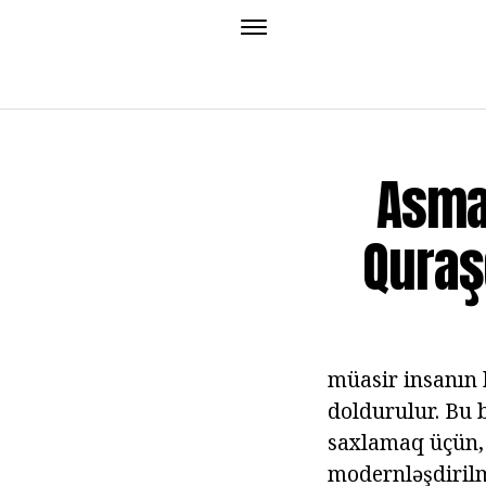
Asma 
Quraşd
müasir insanın h
doldurulur. Bu 
saxlamaq üçün,
modernləşdirilmi