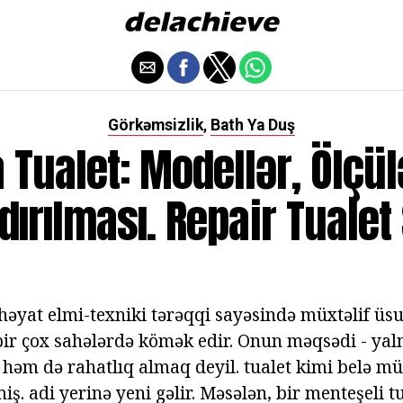
Görkəmsizlik
Bath Ya Duş
,
Tualet: Modellər, Ölçül
ırılması. Repair Tualet
əyat elmi-texniki tərəqqi sayəsində müxtəlif üsul
bir çox sahələrdə kömək edir. Onun məqsədi - yaln
 həm də rahatlıq almaq deyil. tualet kimi belə
ş. adi yerinə yeni gəlir. Məsələn, bir menteşeli t