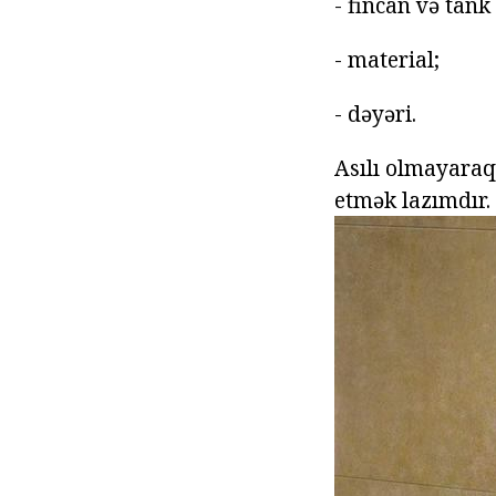
- fincan və tank
- material;
- dəyəri.
Asılı olmayaraq
etmək lazımdır.