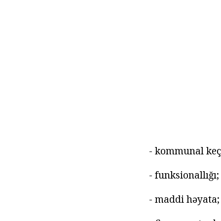
- kommunal keçi
- funksionallığı;
- maddi həyata;