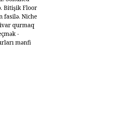
. Bitişik Floor
 fasilə. Niche
divar qurmaq
seçmək -
urları mənfi