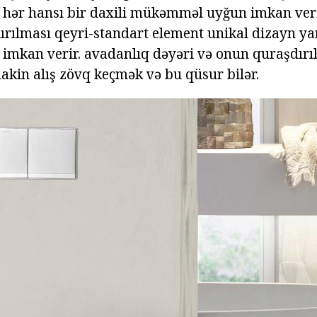
l hər hansı bir daxili mükəmməl uyğun imkan verir
ırılması qeyri-standart element unikal dizayn ya
 imkan verir. avadanlıq dəyəri və onun quraşdırı
 lakin alış zövq keçmək və bu qüsur bilər.