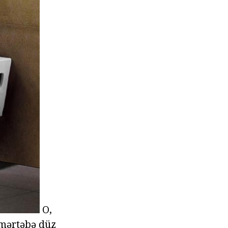
O,
 mərtəbə düz