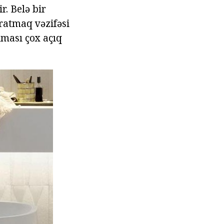
. Belə bir
ratmaq vəzifəsi
lması çox açıq