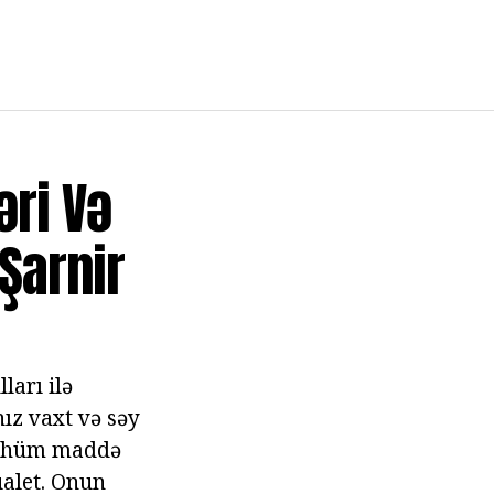
əri Və
 Şarnir
ları ilə
ız vaxt və səy
 mühüm maddə
ualet. Onun